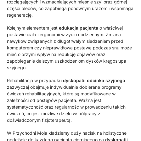
rozciągających i wzmacniających mięśnie szyi oraz górnej
części pleców, co zapobiega ponownym urazom i wspomaga
regenerację.
Kolejnym elementem jest
edukacja pacjenta
o właściwej
postawie ciała i ergonomii w życiu codziennym. Zmiana
nawyków związanych z długotrwałym siedzeniem przed
komputerem czy nieprawidłową postawą podczas snu może
mieć olbrzymi wpływ na redukcję objawów oraz
zapobieganie dalszym uszkodzeniom dysków kręgosłupa
szyjnego.
Rehabilitacja w przypadku
dyskopatii odcinka szyjnego
zazwyczaj obejmuje indywidualnie dobierane programy
ćwiczeń rehabilitacyjnych, które są modyfikowane w
zależności od postępów pacjenta. Ważna jest
systematyczność oraz regularność w prowadzeniu takich
ćwiczeń, co jest możliwe dzięki współpracy z
doświadczonym fizjoterapeutą.
W Przychodni Moja kładziemy duży nacisk na holistyczne
podejście do każdego pacjenta cierpiącego na
dyskopatii