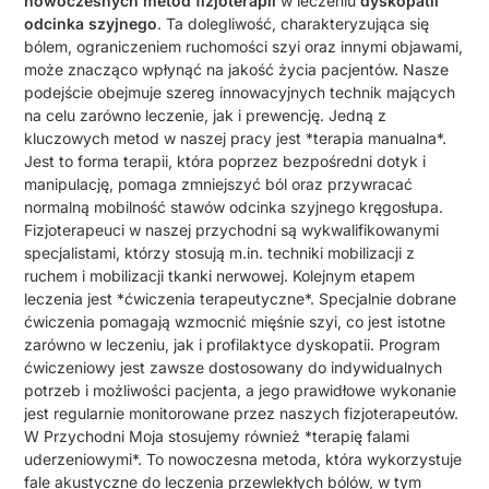
nowoczesnych metod fizjoterapii
w leczeniu
dyskopatii
odcinka szyjnego
. Ta dolegliwość, charakteryzująca się
bólem, ograniczeniem ruchomości szyi oraz innymi objawami,
może znacząco wpłynąć na jakość życia pacjentów. Nasze
podejście obejmuje szereg innowacyjnych technik mających
na celu zarówno leczenie, jak i prewencję. Jedną z
kluczowych metod w naszej pracy jest *terapia manualna*.
Jest to forma terapii, która poprzez bezpośredni dotyk i
manipulację, pomaga zmniejszyć ból oraz przywracać
normalną mobilność stawów odcinka szyjnego kręgosłupa.
Fizjoterapeuci w naszej przychodni są wykwalifikowanymi
specjalistami, którzy stosują m.in. techniki mobilizacji z
ruchem i mobilizacji tkanki nerwowej. Kolejnym etapem
leczenia jest *ćwiczenia terapeutyczne*. Specjalnie dobrane
ćwiczenia pomagają wzmocnić mięśnie szyi, co jest istotne
zarówno w leczeniu, jak i profilaktyce dyskopatii. Program
ćwiczeniowy jest zawsze dostosowany do indywidualnych
potrzeb i możliwości pacjenta, a jego prawidłowe wykonanie
jest regularnie monitorowane przez naszych fizjoterapeutów.
W Przychodni Moja stosujemy również *terapię falami
uderzeniowymi*. To nowoczesna metoda, która wykorzystuje
fale akustyczne do leczenia przewlekłych bólów, w tym