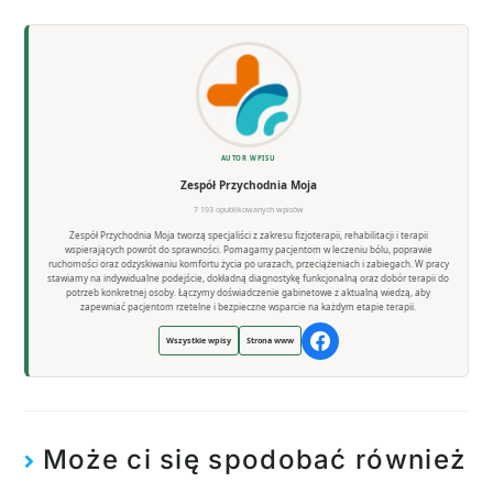
AUTOR WPISU
Zespół Przychodnia Moja
7 193 opublikowanych wpisów
Zespół Przychodnia Moja tworzą specjaliści z zakresu fizjoterapii, rehabilitacji i terapii
wspierających powrót do sprawności. Pomagamy pacjentom w leczeniu bólu, poprawie
ruchomości oraz odzyskiwaniu komfortu życia po urazach, przeciążeniach i zabiegach. W pracy
stawiamy na indywidualne podejście, dokładną diagnostykę funkcjonalną oraz dobór terapii do
potrzeb konkretnej osoby. Łączymy doświadczenie gabinetowe z aktualną wiedzą, aby
zapewniać pacjentom rzetelne i bezpieczne wsparcie na każdym etapie terapii.
Wszystkie wpisy
Strona www
Może ci się spodobać również