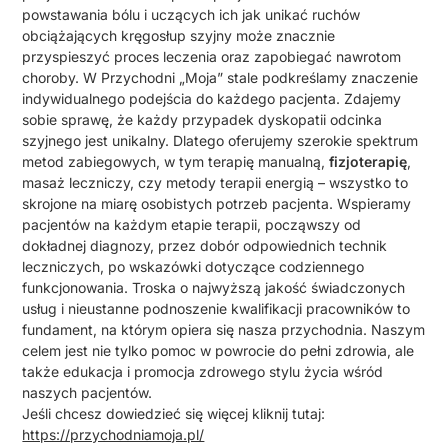
powstawania bólu i uczących ich jak unikać ruchów
obciążających kręgosłup szyjny może znacznie
przyspieszyć proces leczenia oraz zapobiegać nawrotom
choroby. W Przychodni „Moja” stale podkreślamy znaczenie
indywidualnego podejścia do każdego pacjenta. Zdajemy
sobie sprawę, że każdy przypadek dyskopatii odcinka
szyjnego jest unikalny. Dlatego oferujemy szerokie spektrum
metod zabiegowych, w tym terapię manualną,
fizjoterapię
,
masaż leczniczy, czy metody terapii energią – wszystko to
skrojone na miarę osobistych potrzeb pacjenta. Wspieramy
pacjentów na każdym etapie terapii, począwszy od
dokładnej diagnozy, przez dobór odpowiednich technik
leczniczych, po wskazówki dotyczące codziennego
funkcjonowania. Troska o najwyższą jakość świadczonych
usług i nieustanne podnoszenie kwalifikacji pracowników to
fundament, na którym opiera się nasza przychodnia. Naszym
celem jest nie tylko pomoc w powrocie do pełni zdrowia, ale
także edukacja i promocja zdrowego stylu życia wśród
naszych pacjentów.
Jeśli chcesz dowiedzieć się więcej kliknij tutaj:
https://przychodniamoja.pl/