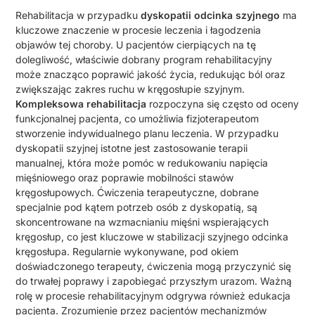
Rehabilitacja w przypadku
dyskopatii odcinka szyjnego
ma
kluczowe znaczenie w procesie leczenia i łagodzenia
objawów tej choroby. U pacjentów cierpiących na tę
dolegliwość, właściwie dobrany program rehabilitacyjny
może znacząco poprawić jakość życia, redukując ból oraz
zwiększając zakres ruchu w kręgosłupie szyjnym.
Kompleksowa rehabilitacja
rozpoczyna się często od oceny
funkcjonalnej pacjenta, co umożliwia fizjoterapeutom
stworzenie indywidualnego planu leczenia. W przypadku
dyskopatii szyjnej istotne jest zastosowanie terapii
manualnej, która może pomóc w redukowaniu napięcia
mięśniowego oraz poprawie mobilności stawów
kręgosłupowych. Ćwiczenia terapeutyczne, dobrane
specjalnie pod kątem potrzeb osób z dyskopatią, są
skoncentrowane na wzmacnianiu mięśni wspierających
kręgosłup, co jest kluczowe w stabilizacji szyjnego odcinka
kręgosłupa. Regularnie wykonywane, pod okiem
doświadczonego terapeuty, ćwiczenia mogą przyczynić się
do trwałej poprawy i zapobiegać przyszłym urazom. Ważną
rolę w procesie rehabilitacyjnym odgrywa również edukacja
pacjenta. Zrozumienie przez pacjentów mechanizmów