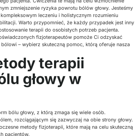
ego pacjenta. Ćwiczenia te mają na celu wzmocnienie
amym zmniejszenie ryzyka powrotu bólów głowy. Jesteśmy
a kompleksowym leczeniu i holistycznym rozumieniu
ilitacji. Warto przypomnieć, że każdy przypadek jest inny 
stosowanie terapii do osobistych potrzeb pacjenta.
doświadczonych fizjoterapeutów pomoże Ci odzyskać
u bólowi – wybierz skuteczną pomoc, którą oferuje nasza
ody terapii
ólu głowy w
orm bólu głowy, z którą zmaga się wiele osób.
bólem, rozciągającym się zazwyczaj na obie strony głowy.
zesne metody fizjoterapii, które mają na celu skuteczną
ch pacjentów.