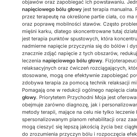
objawów oraz zapobiegać ich powstawaniu. Jedn
napięciowego bólu głowy
jest terapia manualna.
przez terapeutę na określone partie ciała, co m
oraz poprawę mobilności stawów. Często proble
mięśni karku, dlatego skoncentrowane tutaj dzia
jest terapia punktów spustowych, która koncentru
nadmierne napięcie przyczynia się do bólów i d
znacznie zdjąć napięcie z tych obszarów, redukuj
leczenia
napięciowego bólu głowy
. Fizjoterapeu
relaksacyjnych oraz ćwiczeń rozciągających, k
stosowane, mogą one efektywnie zapobiegać po
zdobywa terapia za pomocą technik relaksacji mi
Pomagają one w redukcji ogólnego napięcia ciała 
głowy
. Priorytetem Przychodni Moja jest oferow
obejmuje zarówno diagnozę, jak i personalizowa
metody terapii, mające na celu nie tylko leczenie
spersonalizowanym planom rehabilitacji oraz za
mogą cieszyć się lepszą jakością życia bez ciągł
do zrozumienia przyczyn bólu i rozpoczęcia efekt