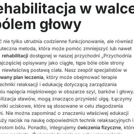
habilitacja w walc
bólem głowy
ć nie tylko utrudnia codzienne funkcjonowanie, ale również
skuteczna metoda, która może pomóc zmniejszyć lub nawet
i
rehabilitacji
dostępnej w naszej przychodni „Przychodnia
częściej opisywany jako ciągłe, tępe bóle obie strony
 niewłaściwą postawą ciała. Nasz zespół specjalistów w
wany plan leczenia
, który może obejmować terapie
chniki relaksacji i edukację dotyczącą zarządzania
niu napięcia mięśniowego w obszarze szyi, barków i głowy
obilizacja stawów, mogą znacząco przynieść ulgę. Łączymy
hniki uciskowe, które są stosowane w celu złagodzenia
śni. Nie można zapominać o znaczeniu właściwej edukacji
uży nacisk na naukę odpowiednich technik relaksacyjnych i
rotom bólu. Ponadto, integrujemy
ćwiczenia fizyczne
, któr