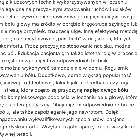
ą z kluczowych technik wykorzystywanych w leczeniu
 Polega ona na precyzyjnym stosowaniu ruchów i ucisków
a na celu przywrócenie prawidłowego napięcia mięśniowego
m bólu głowy ma źródło w obrębie kręgosłupa szyjnego lu
łania mogą przynieść znaczącą ulgę. Inną efektywną metod
je się na specyficznych „punktach” w mięśniach, których
yskomfortu. Przez precyzyjne stosowanie nacisku, można
ąc ból. Edukacja pacjenta gra także istotną rolę w procesi
ci często uczą pacjentów odpowiednich technik
tóre można wykonywać samodzielnie w domu. Regularnie
wstawaniu bólu. Dodatkowo, coraz większą popularność
ęśniowej i oddechowej, takich jak biofeedback czy joga.
i stresu, które często są przyczyną
napięciowego bólu
anie kompleksowego podejścia w leczeniu bólu głowy, któr
ny plan terapeutyczny. Obejmuje on odpowiednio dobrane
 bólu, ale także zapobieganie jego nawrotom. Dzięki
angażowaniu wykwalifikowanych specjalistów, pacjenci
ego dyskomfortu. Wizyta u fizjoterapeuty to pierwszy krok
ywnej terapii.