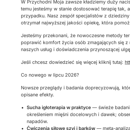
W Przychodni Moja zawsze kładziemy duży nacisk
temu jesteśmy w stanie dostosować terapię tak, 
przypadku. Nasz zespół specjalistów z dziedziny fi
otrzymał najwyższej jakości opiekę, która pomo
Jesteśmy przekonani, że nowoczesne metody ter
poprawić komfort życia osób zmagających się z
naszych usług i doświadczenia przynoszącej ulgę 
Jeśli chcesz dowiedzieć się więcej kliknij tutaj:
ht
Co nowego w lipcu 2026?
Nowsze przeglądy i badania doprecyzowują, któr
opisane efekty.
Sucha igłoterapia w praktyce
— świeże badania
określeniem mięśni docelowych i dawek; obser
napadów.
Ćwiczenia siłowe szyi i barków
— meta-analiza 