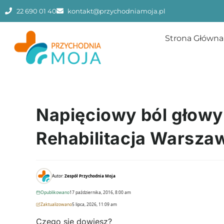
22 690 01 40
kontakt@przychodniamoja.pl
Strona Główna
Napięciowy ból głowy –
Rehabilitacja Warsza
Autor:
Zespół Przychodnia Moja
Opublikowano
17 października, 2016, 8:00 am
Zaktualizowano
5 lipca, 2026, 11:09 am
Czego się dowiesz?