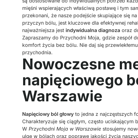
są dostosowane do indywidualnych potrzeb każd
mięśni wspierających właściwą postawę i tym s
przekonani, że nasze podejście skupiające się n
przyczyn bólu, jest kluczowe dla efektywnej rehab
najważniejsza jest
indywidualna diagnoza
oraz do
Zapraszamy do Przychodni Moja, gdzie zespół 
komfort życia bez bólu. Nie daj się przewlekłem
przychodnia.
Nowoczesne met
napięciowego b
Warszawie
Napięciowy ból głowy
to jedna z najczęstszych f
Charakteryzuje się ciągłym, często uciskającym 
W
Przychodni Moja w Warszawie
stosujemy nowoc
ulgę w bólach oraz poprawę jakości życia naszy