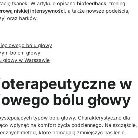
rację tkanek. W artykule opisano
biofeedback
, trening
serową niskiej intensywności
, a także nowsze podejścia,
szyi oraz barków.
pięciowego bólu głowy
kłym bólem głowy
u głowy w Warszawie
zjoterapeutyczne w
iowego bólu głowy
występujących typów bólu głowy. Charakterystyczne dla
ąco wpłynąć na komfort życia codziennego. Na szczęście,
kutecznych metod, które pomagają zmniejszyć nasilenie