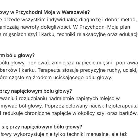
głowy w Przychodni Moja w Warszawie?
e przede wszystkim indywidualną diagnozę i dobór metod,
raniczają nawroty dolegliwości. W Przychodni Moja plan
a mięśniach szyi i karku, techniki relaksacyjne oraz edukacj
ym bólu głowy?
lu głowy, ponieważ zmniejsza napięcie mięśni i poprawia
arków i karku. Terapeuta stosuje precyzyjne ruchy, uciski,
które często są źródłem uciskającego bólu głowy.
przy napięciowym bólu głowy?
aniu i rozluźnianiu nadmiernie napiętych miejsc w
mywać ból głowy. Poprzez celowany nacisk fizjoterapeuta
i redukuje chroniczne napięcie w okolicy szyi oraz barków.
e się przy napięciowym bólu głowy?
owy wykorzystuje nie tylko techniki manualne, ale też