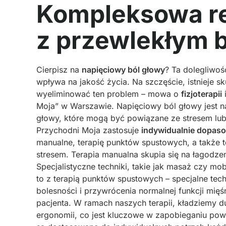
Kompleksowa re
z przewlekłym 
Cierpisz na
napięciowy ból głowy
? Ta dolegliwoś
wpływa na jakość życia. Na szczęście, istnieje 
wyeliminować ten problem – mowa o
fizjoterapii
Moja” w Warszawie. Napięciowy ból głowy jest naj
głowy, które mogą być powiązane ze stresem lub
Przychodni Moja zastosuje
indywidualnie dopaso
manualne, terapię punktów spustowych, a także te
stresem. Terapia manualna skupia się na łagodze
Specjalistyczne techniki, takie jak masaż czy m
to z terapią punktów spustowych – specjalne tec
bolesności i przywrócenia normalnej funkcji mię
pacjenta. W ramach naszych terapii, kładziemy d
ergonomii, co jest kluczowe w zapobieganiu pow