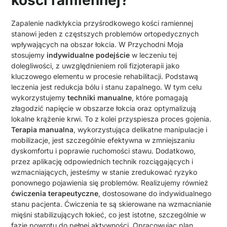
kości ramiennej?
Zapalenie nadkłykcia przyśrodkowego kości ramiennej
stanowi jeden z częstszych problemów ortopedycznych
wpływających na obszar łokcia. W Przychodni Moja
stosujemy
indywidualne podejście
w leczeniu tej
dolegliwości, z uwzględnieniem roli fizjoterapii jako
kluczowego elementu w procesie rehabilitacji. Podstawą
leczenia jest redukcja bólu i stanu zapalnego. W tym celu
wykorzystujemy
techniki manualne
, które pomagają
złagodzić napięcie w obszarze łokcia oraz optymalizują
lokalne krążenie krwi. To z kolei przyspiesza proces gojenia.
Terapia manualna
, wykorzystująca delikatne manipulacje i
mobilizacje, jest szczególnie efektywna w zmniejszaniu
dyskomfortu i poprawie ruchomości stawu. Dodatkowo,
przez aplikację odpowiednich technik rozciągających i
wzmacniających, jesteśmy w stanie zredukować ryzyko
ponownego pojawienia się problemów. Realizujemy również
ćwiczenia terapeutyczne
, dostosowane do indywidualnego
stanu pacjenta. Ćwiczenia te są skierowane na wzmacnianie
mięśni stabilizujących łokieć, co jest istotne, szczególnie w
fazie powrotu do pełnej aktywności. Opracowując plan