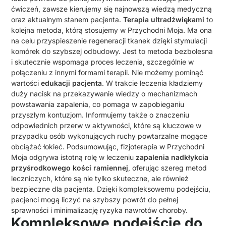
ćwiczeń, zawsze kierujemy się najnowszą wiedzą medyczną
oraz aktualnym stanem pacjenta.
Terapia ultradźwiękami
to
kolejna metoda, którą stosujemy w Przychodni Moja. Ma ona
na celu przyspieszenie regeneracji tkanek dzięki stymulacji
komórek do szybszej odbudowy. Jest to metoda bezbolesna
i skutecznie wspomaga proces leczenia, szczególnie w
połączeniu z innymi formami terapii. Nie możemy pominąć
wartości
edukacji pacjenta
. W trakcie leczenia kładziemy
duży nacisk na przekazywanie wiedzy o mechanizmach
powstawania zapalenia, co pomaga w zapobieganiu
przyszłym kontuzjom. Informujemy także o znaczeniu
odpowiednich przerw w aktywności, które są kluczowe w
przypadku osób wykonujących ruchy powtarzalne mogące
obciążać łokieć. Podsumowując, fizjoterapia w Przychodni
Moja odgrywa istotną rolę w leczeniu
zapalenia nadkłykcia
przyśrodkowego kości ramiennej
, oferując szereg metod
leczniczych, które są nie tylko skuteczne, ale również
bezpieczne dla pacjenta. Dzięki kompleksowemu podejściu,
pacjenci mogą liczyć na szybszy powrót do pełnej
sprawności i minimalizację ryzyka nawrotów choroby.
Kompleksowe podejście do