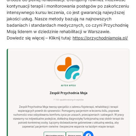
kontynuacji terapii i monitorowania postępów po zakończeniu
intensywnego kursu leczenia, co jest gwarancją najwyższej
jakości usług. Nasze metody bazują na najnowszych
badaniach i standardach medycznych, co czyni Przychodnię
Moją liderem w dziedzinie rehabilitacji w Warszawie.
Dowiedz się więcej – Kliknij tutaj:
https://przychodniamoja.pl/
AUTOR WPISU
Zespół Przychodnia Moja
7 193 opublikowanych wpisów
Zespół Przychodnia Moja tworzą specjaliści z zakresu fizjoterapii, rehabilitacji i terapii
wspierających powrót do sprawności. Pomagamy pacjentom w leczeniu bólu, poprawie
ruchomości oraz odzyskiwaniu komfortu życia po urazach, przeciążeniach i zabiegach. W pracy
stawiamy na indywidualne podejście, dokładną diagnostykę funkcjonalną oraz dobór terapii do
potrzeb konkretnej osoby. Łączymy doświadczenie gabinetowe z aktualną wiedzą, aby
zapewniać pacjentom rzetelne i bezpieczne wsparcie na każdym etapie terapii.
Wszystkie wpisy
Strona www