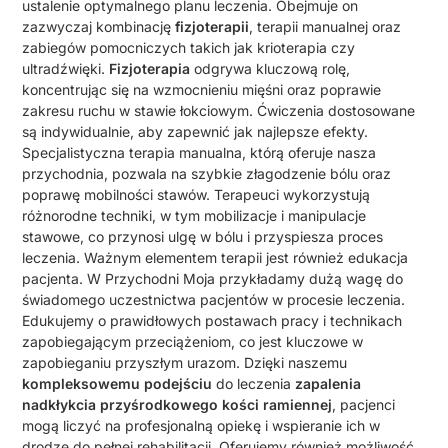
ustalenie optymalnego planu leczenia. Obejmuje on
zazwyczaj kombinację
fizjoterapii
, terapii manualnej oraz
zabiegów pomocniczych takich jak krioterapia czy
ultradźwięki.
Fizjoterapia
odgrywa kluczową rolę,
koncentrując się na wzmocnieniu mięśni oraz poprawie
zakresu ruchu w stawie łokciowym. Ćwiczenia dostosowane
są indywidualnie, aby zapewnić jak najlepsze efekty.
Specjalistyczna terapia manualna, którą oferuje nasza
przychodnia, pozwala na szybkie złagodzenie bólu oraz
poprawę mobilności stawów. Terapeuci wykorzystują
różnorodne techniki, w tym mobilizacje i manipulacje
stawowe, co przynosi ulgę w bólu i przyspiesza proces
leczenia. Ważnym elementem terapii jest również edukacja
pacjenta. W Przychodni Moja przykładamy dużą wagę do
świadomego uczestnictwa pacjentów w procesie leczenia.
Edukujemy o prawidłowych postawach pracy i technikach
zapobiegającym przeciążeniom, co jest kluczowe w
zapobieganiu przyszłym urazom. Dzięki naszemu
kompleksowemu podejściu
do leczenia
zapalenia
nadkłykcia przyśrodkowego kości ramiennej
, pacjenci
mogą liczyć na profesjonalną opiekę i wspieranie ich w
drodze do pełnej rehabilitacji. Oferujemy również możliwość