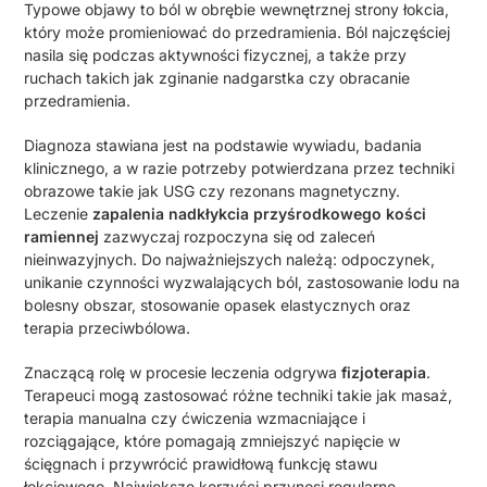
Typowe objawy to ból w obrębie wewnętrznej strony łokcia,
który może promieniować do przedramienia. Ból najczęściej
nasila się podczas aktywności fizycznej, a także przy
ruchach takich jak zginanie nadgarstka czy obracanie
przedramienia.
Diagnoza stawiana jest na podstawie wywiadu, badania
klinicznego, a w razie potrzeby potwierdzana przez techniki
obrazowe takie jak USG czy rezonans magnetyczny.
Leczenie
zapalenia nadkłykcia przyśrodkowego kości
ramiennej
zazwyczaj rozpoczyna się od zaleceń
nieinwazyjnych. Do najważniejszych należą: odpoczynek,
unikanie czynności wyzwalających ból, zastosowanie lodu na
bolesny obszar, stosowanie opasek elastycznych oraz
terapia przeciwbólowa.
Znaczącą rolę w procesie leczenia odgrywa
fizjoterapia
.
Terapeuci mogą zastosować różne techniki takie jak masaż,
terapia manualna czy ćwiczenia wzmacniające i
rozciągające, które pomagają zmniejszyć napięcie w
ścięgnach i przywrócić prawidłową funkcję stawu
łokciowego. Największe korzyści przynosi regularne