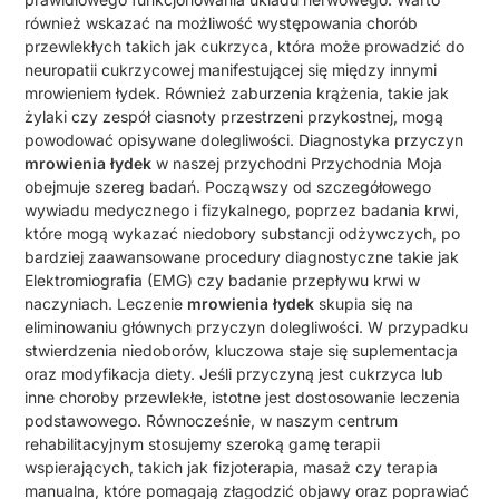
również wskazać na możliwość występowania chorób
przewlekłych takich jak cukrzyca, która może prowadzić do
neuropatii cukrzycowej manifestującej się między innymi
mrowieniem łydek. Również zaburzenia krążenia, takie jak
żylaki czy zespół ciasnoty przestrzeni przykostnej, mogą
powodować opisywane dolegliwości. Diagnostyka przyczyn
mrowienia łydek
w naszej przychodni Przychodnia Moja
obejmuje szereg badań. Począwszy od szczegółowego
wywiadu medycznego i fizykalnego, poprzez badania krwi,
które mogą wykazać niedobory substancji odżywczych, po
bardziej zaawansowane procedury diagnostyczne takie jak
Elektromiografia (EMG) czy badanie przepływu krwi w
naczyniach. Leczenie
mrowienia łydek
skupia się na
eliminowaniu głównych przyczyn dolegliwości. W przypadku
stwierdzenia niedoborów, kluczowa staje się suplementacja
oraz modyfikacja diety. Jeśli przyczyną jest cukrzyca lub
inne choroby przewlekłe, istotne jest dostosowanie leczenia
podstawowego. Równocześnie, w naszym centrum
rehabilitacyjnym stosujemy szeroką gamę terapii
wspierających, takich jak fizjoterapia, masaż czy terapia
manualna, które pomagają złagodzić objawy oraz poprawiać