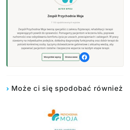
AUTOR WPISU
Zespół Przychodnia Moja
7 193 opublikowanych wpisów
Zespół Przychodnia Moja tworzą specjaliści z zakresu fizjoterapii, rehabilitacji i terapii
wspierających powrót do sprawności. Pomagamy pacjentom w leczeniu bólu, poprawie
ruchomości oraz odzyskiwaniu komfortu życia po urazach, przeciążeniach i zabiegach. W pracy
stawiamy na indywidualne podejście, dokładną diagnostykę funkcjonalną oraz dobór terapii do
potrzeb konkretnej osoby. Łączymy doświadczenie gabinetowe z aktualną wiedzą, aby
zapewniać pacjentom rzetelne i bezpieczne wsparcie na każdym etapie terapii.
Wszystkie wpisy
Strona www
Może ci się spodobać również