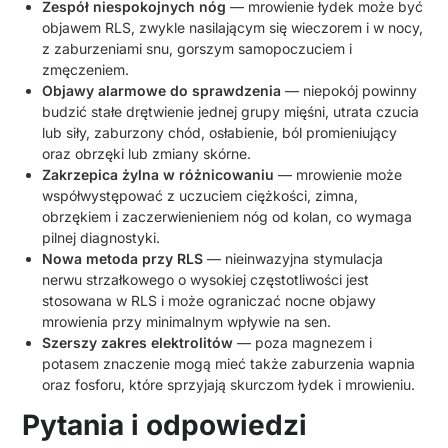
Zespół niespokojnych nóg
— mrowienie łydek może być
objawem RLS, zwykle nasilającym się wieczorem i w nocy,
z zaburzeniami snu, gorszym samopoczuciem i
zmęczeniem.
Objawy alarmowe do sprawdzenia
— niepokój powinny
budzić stałe drętwienie jednej grupy mięśni, utrata czucia
lub siły, zaburzony chód, osłabienie, ból promieniujący
oraz obrzęki lub zmiany skórne.
Zakrzepica żylna w różnicowaniu
— mrowienie może
współwystępować z uczuciem ciężkości, zimna,
obrzękiem i zaczerwienieniem nóg od kolan, co wymaga
pilnej diagnostyki.
Nowa metoda przy RLS
— nieinwazyjna stymulacja
nerwu strzałkowego o wysokiej częstotliwości jest
stosowana w RLS i może ograniczać nocne objawy
mrowienia przy minimalnym wpływie na sen.
Szerszy zakres elektrolitów
— poza magnezem i
potasem znaczenie mogą mieć także zaburzenia wapnia
oraz fosforu, które sprzyjają skurczom łydek i mrowieniu.
Pytania i odpowiedzi