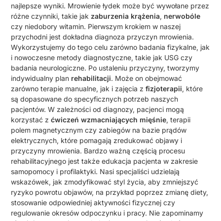
najlepsze wyniki. Mrowienie łydek może być wywołane przez
różne czynniki, takie jak
zaburzenia krążenia
,
nerwobóle
czy niedobory witamin. Pierwszym krokiem w naszej
przychodni jest dokładna diagnoza przyczyn mrowienia.
Wykorzystujemy do tego celu zarówno badania fizykalne, jak
i nowoczesne metody diagnostyczne, takie jak USG czy
badania neurologiczne. Po ustaleniu przyczyny, tworzymy
indywidualny plan
rehabilitacji
. Może on obejmować
zarówno terapie manualne, jak i zajęcia z
fizjoterapii
, które
są dopasowane do specyficznych potrzeb naszych
pacjentów. W zależności od diagnozy, pacjenci mogą
korzystać z
ćwiczeń wzmacniających mięśnie
, terapii
polem magnetycznym czy zabiegów na bazie prądów
elektrycznych, które pomagają zredukować objawy i
przyczyny mrowienia. Bardzo ważną częścią procesu
rehabilitacyjnego jest także edukacja pacjenta w zakresie
samopomocy i profilaktyki. Nasi specjaliści udzielają
wskazówek, jak zmodyfikować styl życia, aby zmniejszyć
ryzyko powrotu objawów, na przykład poprzez zmianę diety,
stosowanie odpowiedniej aktywności fizycznej czy
regulowanie okresów odpoczynku i pracy. Nie zapominamy