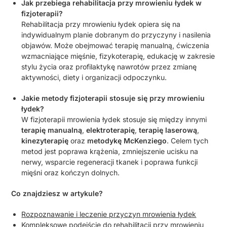
Jak przebiega rehabilitacja przy mrowieniu łydek w
fizjoterapii?
Rehabilitacja przy mrowieniu łydek opiera się na
indywidualnym planie dobranym do przyczyny i nasilenia
objawów. Może obejmować terapię manualną, ćwiczenia
wzmacniające mięśnie, fizykoterapię, edukację w zakresie
stylu życia oraz profilaktykę nawrotów przez zmianę
aktywności, diety i organizacji odpoczynku.
Jakie metody fizjoterapii stosuje się przy mrowieniu
łydek?
W fizjoterapii mrowienia łydek stosuje się między innymi
terapię manualną
,
elektroterapię
,
terapię laserową
,
kinezyterapię
oraz
metodykę McKenziego
. Celem tych
metod jest poprawa krążenia, zmniejszenie ucisku na
nerwy, wsparcie regeneracji tkanek i poprawa funkcji
mięśni oraz kończyn dolnych.
Co znajdziesz w artykule?
Rozpoznawanie i leczenie przyczyn mrowienia łydek
Kompleksowe podejście do rehabilitacji przy mrowieniu