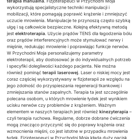
terapia manualna
. Fizjoterapeuci w Przychodni Moja
wykorzystują specjalistyczne techniki manipulacji i
mobilizacji, które pomagają poprawić krążenie i zmniejszyć
uczucie mrowienia. Manipulacje te przynoszą często szybką
ulgę i są całkowicie bezpieczne. Kolejną efektywną metodą
jest
elektroterapia
. Użycie prądów TENS dla łagodzenia bólu
oraz prądów interferencyjnych może stymulować nerwy i
mięśnie, redukując mrowienie i poprawiając funkcje nerwów.
W Przychodni Moja personalizujemy parametry
elektroterapii, aby dostosować je do indywidualnych potrzeb
i specyfiki dolegliwości każdego pacjenta. Nie można
również pominąć
terapii laserowej
. Laser o niskiej mocy jest
coraz częściej wykorzystywany w fizjoterapii ze względu na
jego zdolność do przyspieszania regeneracji tkankowej i
zmniejszania stanów zapalnych. Terapia ta jest szczególnie
polecana osobom, u których mrowienie łydek jest wynikiem
ucisku nerwów czy problemów z krążeniem. Ważnym
elementem w naszych terapiach jest również
kinezyterapia
–
czyli terapia ruchowa. Regularne, dobrze dobrane ćwiczenia
mogą znacząco przyczynić się do poprawy krążenia oraz
wzmocnienia mięśni, co jest istotne w przypadku mrowienia
łydek. Fizjoterapeuci w Przychodni Moja kładą duży nacisk