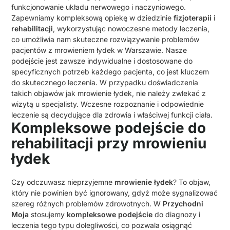
funkcjonowanie układu nerwowego i naczyniowego.
Zapewniamy kompleksową opiekę w dziedzinie
fizjoterapii
i
rehabilitacji
, wykorzystując nowoczesne metody leczenia,
co umożliwia nam skuteczne rozwiązywanie problemów
pacjentów z mrowieniem łydek w Warszawie. Nasze
podejście jest zawsze indywidualne i dostosowane do
specyficznych potrzeb każdego pacjenta, co jest kluczem
do skutecznego leczenia. W przypadku doświadczenia
takich objawów jak mrowienie łydek, nie należy zwlekać z
wizytą u specjalisty. Wczesne rozpoznanie i odpowiednie
leczenie są decydujące dla zdrowia i właściwej funkcji ciała.
Kompleksowe podejście do
rehabilitacji przy mrowieniu
łydek
Czy odczuwasz nieprzyjemne
mrowienie łydek
? To objaw,
który nie powinien być ignorowany, gdyż może sygnalizować
szereg różnych problemów zdrowotnych. W
Przychodni
Moja
stosujemy
kompleksowe podejście
do diagnozy i
leczenia tego typu dolegliwości, co pozwala osiągnąć