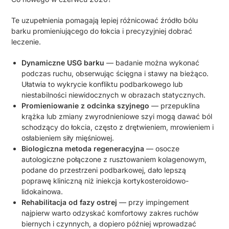
Te uzupełnienia pomagają lepiej różnicować źródło bólu
barku promieniującego do łokcia i precyzyjniej dobrać
leczenie.
Dynamiczne USG barku
— badanie można wykonać
podczas ruchu, obserwując ścięgna i stawy na bieżąco.
Ułatwia to wykrycie konfliktu podbarkowego lub
niestabilności niewidocznych w obrazach statycznych.
Promieniowanie z odcinka szyjnego
— przepuklina
krążka lub zmiany zwyrodnieniowe szyi mogą dawać ból
schodzący do łokcia, często z drętwieniem, mrowieniem i
osłabieniem siły mięśniowej.
Biologiczna metoda regeneracyjna
— osocze
autologiczne połączone z rusztowaniem kolagenowym,
podane do przestrzeni podbarkowej, dało lepszą
poprawę kliniczną niż iniekcja kortykosteroidowo-
lidokainowa.
Rehabilitacja od fazy ostrej
— przy impingement
najpierw warto odzyskać komfortowy zakres ruchów
biernych i czynnych, a dopiero później wprowadzać