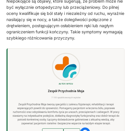
Niepokojące są objawy, które sugerują, że problem może nie
być wyłącznie ortopedyczny lub przeciążeniowy. Do pilnej
oceny kwalifikuje się ból stały i niezależny od ruchu, wyraźnie
nasilający się w nocy, a także dolegliwości połączone z
drętwieniem, postępującym osłabieniem ręki lub nagłym
ograniczeniem funkcji kończyny. Takie symptomy wymagają
szybkiego różnicowania przyczyny.
AUTOR WPISU
Zespół Przychodnia Moja
7 193 opublikowanych wpisów
Zespół Przychodnia Moja tworzą specjaliści z zakresu fizjoterapii, rehabilitacji i terapii
wspierających powrót do sprawności. Pomagamy pacjentom w leczeniu bólu, poprawie
ruchomości oraz odzyskiwaniu komfortu życia po urazach, przeciążeniach i zabiegach. W pracy
stawiamy na indywidualne podejście, dokładną diagnostykę funkcjonalną oraz dobór terapii do
potrzeb konkretnej osoby. Łączymy doświadczenie gabinetowe z aktualną wiedzą, aby
zapewniać pacjentom rzetelne i bezpieczne wsparcie na każdym etapie terapii.