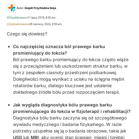
Autor:
Zespół Przychodnia Moja
Opublikowano
11 lipca, 2018, 8:00 am
Zaktualizowano
28 czerwca, 2026, 9:09 am
Czego się dowiesz?
Co najczęściej oznacza ból prawego barku
promieniujący do łokcia?
Ból prawego barku promieniujący do łokcia często wiąże
się z przeciążeniem lub uszkodzeniem struktur barku, w
tym z zespołem ciasnoty przestrzeni podbarkowej.
Dolegliwości mogą wynikać z ucisku na ścięgna mięśni
rotatorów barku, dlatego kluczowe jest ustalenie
dokładnego źródła bólu przed rozpoczęciem terapii.
Jak wygląda diagnostyka bólu prawego barku
promieniującego do łokcia w fizjoterapii i rehabilitacji?
Diagnostyka bólu barku zaczyna się od szczegółowego
wywiadu medycznego i badania fizykalnego. W razie
potrzeby uzupełnia się ją o badania obrazowe, takie jak
USG
lub
MRI
, aby ocenić stan ścięgien, mięśni i torebki