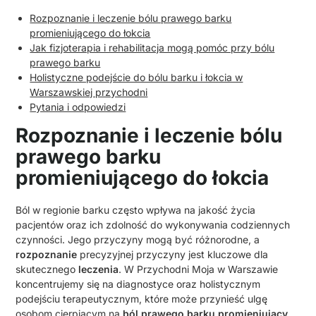
Rozpoznanie i leczenie bólu prawego barku
promieniującego do łokcia
Jak fizjoterapia i rehabilitacja mogą pomóc przy bólu
prawego barku
Holistyczne podejście do bólu barku i łokcia w
Warszawskiej przychodni
Pytania i odpowiedzi
Rozpoznanie i leczenie bólu
prawego barku
promieniującego do łokcia
Ból w regionie barku często wpływa na jakość życia
pacjentów oraz ich zdolność do wykonywania codziennych
czynności. Jego przyczyny mogą być różnorodne, a
rozpoznanie
precyzyjnej przyczyny jest kluczowe dla
skutecznego
leczenia
. W Przychodni Moja w Warszawie
koncentrujemy się na diagnostyce oraz holistycznym
podejściu terapeutycznym, które może przynieść ulgę
osobom cierpiącym na
ból prawego barku promieniujący