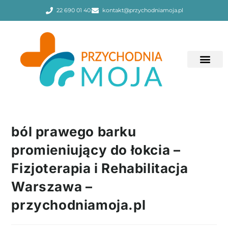
22 690 01 40
kontakt@przychodniamoja.pl
ból prawego barku
promieniujący do łokcia –
Fizjoterapia i Rehabilitacja
Warszawa –
przychodniamoja.pl