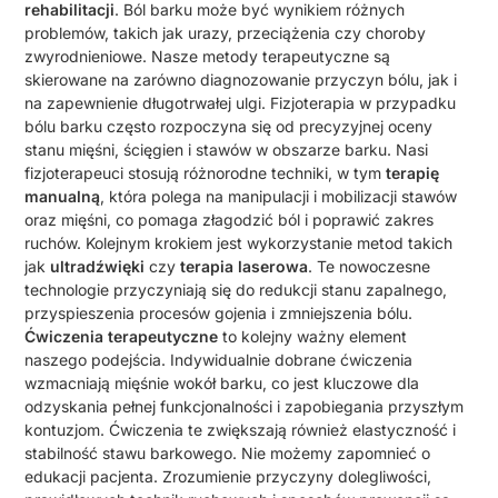
rehabilitacji
. Ból barku może być wynikiem różnych
problemów, takich jak urazy, przeciążenia czy choroby
zwyrodnieniowe. Nasze metody terapeutyczne są
skierowane na zarówno diagnozowanie przyczyn bólu, jak i
na zapewnienie długotrwałej ulgi. Fizjoterapia w przypadku
bólu barku często rozpoczyna się od precyzyjnej oceny
stanu mięśni, ścięgien i stawów w obszarze barku. Nasi
fizjoterapeuci stosują różnorodne techniki, w tym
terapię
manualną
, która polega na manipulacji i mobilizacji stawów
oraz mięśni, co pomaga złagodzić ból i poprawić zakres
ruchów. Kolejnym krokiem jest wykorzystanie metod takich
jak
ultradźwięki
czy
terapia laserowa
. Te nowoczesne
technologie przyczyniają się do redukcji stanu zapalnego,
przyspieszenia procesów gojenia i zmniejszenia bólu.
Ćwiczenia terapeutyczne
to kolejny ważny element
naszego podejścia. Indywidualnie dobrane ćwiczenia
wzmacniają mięśnie wokół barku, co jest kluczowe dla
odzyskania pełnej funkcjonalności i zapobiegania przyszłym
kontuzjom. Ćwiczenia te zwiększają również elastyczność i
stabilność stawu barkowego. Nie możemy zapomnieć o
edukacji pacjenta. Zrozumienie przyczyny dolegliwości,