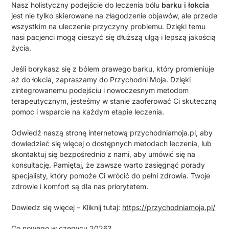
Nasz holistyczny podejście do leczenia bólu
barku i łokcia
jest nie tylko skierowane na złagodzenie objawów, ale przede
wszystkim na uleczenie przyczyny problemu. Dzięki temu
nasi pacjenci mogą cieszyć się dłuższą ulgą i lepszą jakością
życia.
Jeśli borykasz się z bólem prawego barku, który promieniuje
aż do łokcia, zapraszamy do Przychodni Moja. Dzięki
zintegrowanemu podejściu i nowoczesnym metodom
terapeutycznym, jesteśmy w stanie zaoferować Ci skuteczną
pomoc i wsparcie na każdym etapie leczenia.
Odwiedź naszą stronę internetową przychodniamoja.pl, aby
dowiedzieć się więcej o dostępnych metodach leczenia, lub
skontaktuj się bezpośrednio z nami, aby umówić się na
konsultację. Pamiętaj, że zawsze warto zasięgnąć porady
specjalisty, który pomoże Ci wrócić do pełni zdrowia. Twoje
zdrowie i komfort są dla nas priorytetem.
Dowiedz się więcej – Kliknij tutaj:
https://przychodniamoja.pl/
Co nowego w czerwcu 2026?