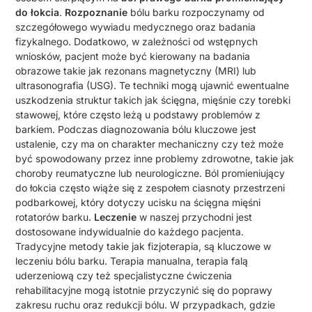
do łokcia
.
Rozpoznanie
bólu barku rozpoczynamy od
szczegółowego wywiadu medycznego oraz badania
fizykalnego. Dodatkowo, w zależności od wstępnych
wniosków, pacjent może być kierowany na badania
obrazowe takie jak rezonans magnetyczny (MRI) lub
ultrasonografia (USG). Te techniki mogą ujawnić ewentualne
uszkodzenia struktur takich jak ścięgna, mięśnie czy torebki
stawowej, które często leżą u podstawy problemów z
barkiem. Podczas diagnozowania bólu kluczowe jest
ustalenie, czy ma on charakter mechaniczny czy też może
być spowodowany przez inne problemy zdrowotne, takie jak
choroby reumatyczne lub neurologiczne. Ból promieniujący
do łokcia często wiąże się z zespołem ciasnoty przestrzeni
podbarkowej, który dotyczy ucisku na ścięgna mięśni
rotatorów barku.
Leczenie
w naszej przychodni jest
dostosowane indywidualnie do każdego pacjenta.
Tradycyjne metody takie jak fizjoterapia, są kluczowe w
leczeniu bólu barku. Terapia manualna, terapia falą
uderzeniową czy też specjalistyczne ćwiczenia
rehabilitacyjne mogą istotnie przyczynić się do poprawy
zakresu ruchu oraz redukcji bólu. W przypadkach, gdzie