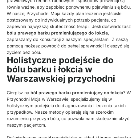
prawidłowych technik ruchowych i sposobów prewencji są
równie ważne, aby zapobiec ponownemu pojawieniu się bólu.
W naszej Przychodni Moja każdy plan leczenia jestściśle
dostosowany do indywidualnych potrzeb pacjenta, co
zapewnia najwyższą skuteczność terapii. Jeśli doświadczasz
bólu prawego barku promieniującego do łokcia
,
zapraszamy do konsultacji z naszymi specjalistami. Z naszą
pomocą możesz powrócić do pełnej sprawności i cieszyć się
życiem bez bólu.
Holistyczne podejście do
bólu barku i łokcia w
Warszawskiej przychodni
Cierpisz na
ból prawego barku promieniujący do łokcia
? W
Przychodni Moja w Warszawie, specjalizujemy się w
holistycznym podejściu do diagnozowania i leczenia takich
przypadków. Nasze metody opierają się na szerokim
rozumieniu przyczyn bólu, co pozwala nam skutecznie ulżyć
naszym pacjentom.
Doświadczony zespół specjalistów, w skład którego wchodzą