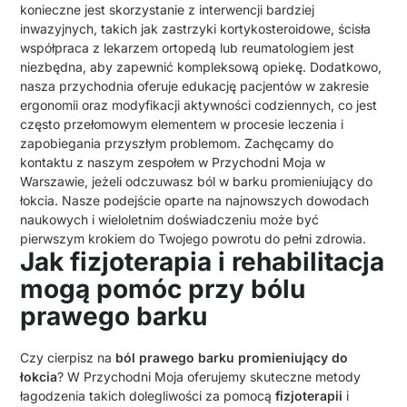
konieczne jest skorzystanie z interwencji bardziej
inwazyjnych, takich jak zastrzyki kortykosteroidowe, ścisła
współpraca z lekarzem ortopedą lub reumatologiem jest
niezbędna, aby zapewnić kompleksową opiekę. Dodatkowo,
nasza przychodnia oferuje edukację pacjentów w zakresie
ergonomii oraz modyfikacji aktywności codziennych, co jest
często przełomowym elementem w procesie leczenia i
zapobiegania przyszłym problemom. Zachęcamy do
kontaktu z naszym zespołem w Przychodni Moja w
Warszawie, jeżeli odczuwasz ból w barku promieniujący do
łokcia. Nasze podejście oparte na najnowszych dowodach
naukowych i wieloletnim doświadczeniu może być
pierwszym krokiem do Twojego powrotu do pełni zdrowia.
Jak fizjoterapia i rehabilitacja
mogą pomóc przy bólu
prawego barku
Czy cierpisz na
ból prawego barku promieniujący do
łokcia
? W Przychodni Moja oferujemy skuteczne metody
łagodzenia takich dolegliwości za pomocą
fizjoterapii
i