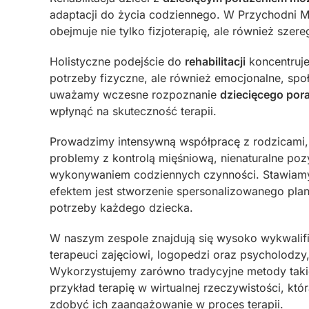
adaptacji do życia codziennego. W Przychodni M
obejmuje nie tylko fizjoterapię, ale również sze
Holistyczne podejście do
rehabilitacji
koncentruje 
potrzeby fizyczne, ale również emocjonalne, spo
uważamy wczesne rozpoznanie
dziecięcego por
wpłynąć na skuteczność terapii.
Prowadzimy intensywną współpracę z rodzicami, 
problemy z kontrolą mięśniową, nienaturalne poz
wykonywaniem codziennych czynności. Stawiamy
efektem jest stworzenie spersonalizowanego pla
potrzeby każdego dziecka.
W naszym zespole znajdują się wysoko wykwalifik
terapeuci zajęciowi, logopedzi oraz psycholodz
Wykorzystujemy zarówno tradycyjne metody takie 
przykład terapię w wirtualnej rzeczywistości, któr
zdobyć ich zaangażowanie w proces terapii.