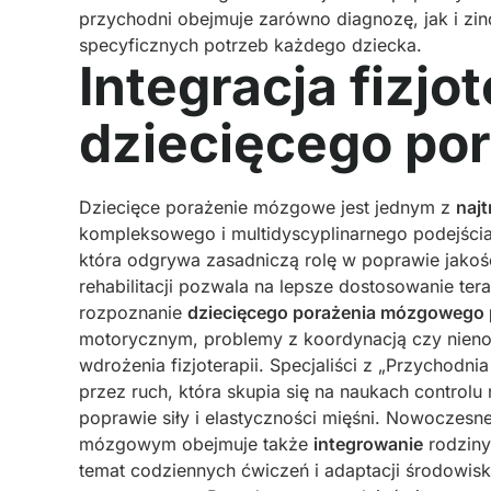
przychodni obejmuje zarówno diagnozę, jak i zi
specyficznych potrzeb każdego dziecka.
Integracja fizjo
dziecięcego po
Dziecięce porażenie mózgowe jest jednym z
naj
kompleksowego i multidyscyplinarnego podejścia
która odgrywa zasadniczą rolę w poprawie jakoś
rehabilitacji pozwala na lepsze dostosowanie te
rozpoznanie
dziecięcego porażenia mózgowego 
motorycznym, problemy z koordynacją czy nienor
wdrożenia fizjoterapii. Specjaliści z „Przychodn
przez ruch, która skupia się na naukach controlu
poprawie siły i elastyczności mięśni. Nowoczesne
mózgowym obejmuje także
integrowanie
rodziny
temat codziennych ćwiczeń i adaptacji środow