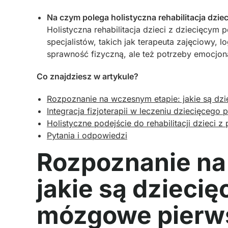
Na czym polega holistyczna rehabilitacja dz
Holistyczna rehabilitacja dzieci z dziecięcym
specjalistów, takich jak terapeuta zajęciowy, 
sprawność fizyczną, ale też potrzeby emocjon
Co znajdziesz w artykule?
Rozpoznanie na wczesnym etapie: jakie są dz
Integracja fizjoterapii w leczeniu dziecięceg
Holistyczne podejście do rehabilitacji dziec
Pytania i odpowiedzi
Rozpoznanie na
jakie są dzieci
mózgowe pierw