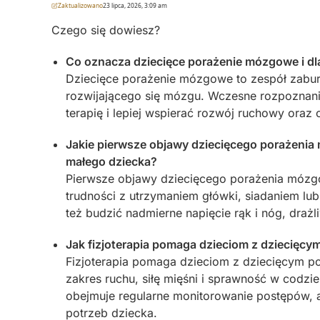
Zaktualizowano
23 lipca, 2026, 3:09 am
Czego się dowiesz?
Co oznacza dziecięce porażenie mózgowe i d
Dziecięce porażenie mózgowe to zespół zabur
rozwijającego się mózgu. Wczesne rozpoznan
terapię i lepiej wspierać rozwój ruchowy oraz
Jakie pierwsze objawy dziecięcego porażeni
małego dziecka?
Pierwsze objawy dziecięcego porażenia mózg
trudności z utrzymaniem główki, siadaniem lu
też budzić nadmierne napięcie rąk i nóg, draż
Jak fizjoterapia pomaga dzieciom z dziecię
Fizjoterapia pomaga dzieciom z dziecięcym 
zakres ruchu, siłę mięśni i sprawność w codzie
obejmuje regularne monitorowanie postępów, 
potrzeb dziecka.