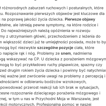
ł różnorodnych zaburzeń ruchowych i posturalnych, które
gu. Rozpoznawanie pierwszych objawów jest kluczowe dla
 na poprawę jakości życia dziecka.
Pierwsze objawy
lne, ale istnieją pewne symptomy, na które rodzice i
 Do najważniejszych należą opóźnienia w rozwoju
my z utrzymaniem główki, przechodzeniem z leżenia do
 większość dzieci już te umiejętności posiada, może to b
 mogą być niezwykle
szczególne pozycje
ciała, które
ub napięcie rąk i nóg. Problemy ze
snem
, nadmierna
 mogą wskazywać na CP. U dziecka z porażeniem mózgowy
mogą to być przykładowo ruchy pląsawicze, spazmy czy
przed drugim rokiem życia dziecka i powinny być natychmia
niej ważne jest zwrócenie uwagi na problemy z percepcją i
rudnościami w odbieraniu bodźców wzrokowych,
owodować przerost reakcji lub ich brak w sytuacjach,
czesne rozpoznanie dziecięcego porażenia mózgowego i
cznej, w tym u nas w Przychodni Moja w Warszawie, jest
nkcji motorycznych. Profesjonalna pomoc w naszej