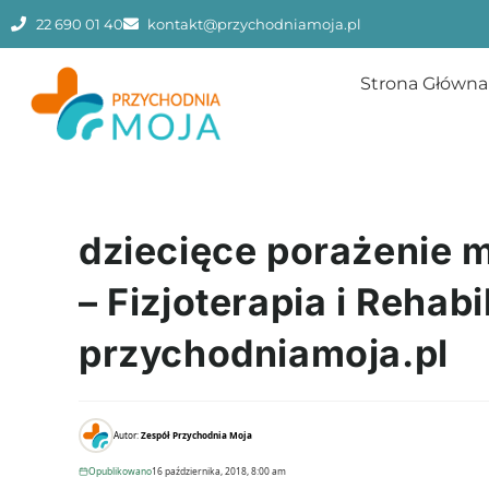
22 690 01 40
kontakt@przychodniamoja.pl
Strona Główna
dziecięce porażenie
– Fizjoterapia i Rehab
przychodniamoja.pl
Autor:
Zespół Przychodnia Moja
Opublikowano
16 października, 2018, 8:00 am