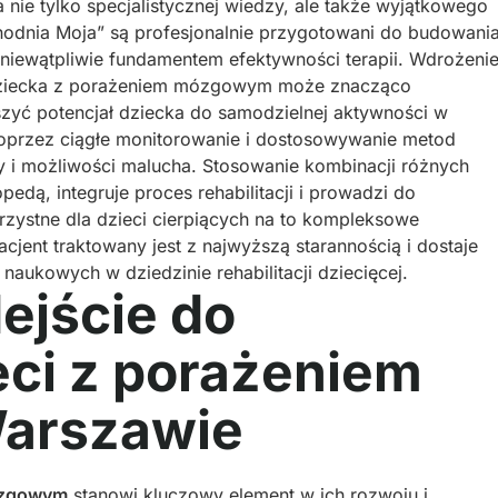
nie tylko specjalistycznej wiedzy, ale także wyjątkowego
hodnia Moja” są profesjonalnie przygotowani do budowani
t niewątpliwie fundamentem efektywności terapii. Wdrożeni
dziecka z porażeniem mózgowym może znacząco
szyć potencjał dziecka do samodzielnej aktywności w
 poprzez ciągłe monitorowanie i dostosowywanie metod
y i możliwości malucha. Stosowanie kombinacji różnych
pedą, integruje proces rehabilitacji i prowadzi do
korzystne dla dzieci cierpiących na to kompleksowe
jent traktowany jest z najwyższą starannością i dostaje
aukowych w dziedzinie rehabilitacji dziecięcej.
ejście do
ieci z porażeniem
arszawie
ózgowym
stanowi kluczowy element w ich rozwoju i