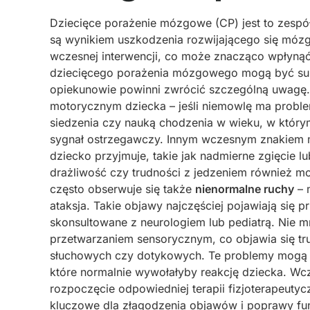
Dziecięce porażenie mózgowe (CP) jest to zespó
są wynikiem uszkodzenia rozwijającego się móz
wczesnej interwencji, co może znacząco wpłynąć
dziecięcego porażenia mózgowego mogą być subte
opiekunowie powinni zwrócić szczególną uwagę.
motorycznym dziecka – jeśli niemowlę ma proble
siedzenia czy nauką chodzenia w wieku, w którym
sygnał ostrzegawczy. Innym wczesnym znakiem
dziecko przyjmuje, takie jak nadmierne zgięcie l
drażliwość czy trudności z jedzeniem również
często obserwuje się także
nienormalne ruchy
– 
ataksja. Takie objawy najczęściej pojawiają się 
skonsultowane z neurologiem lub pediatrą. Nie m
przetwarzaniem sensorycznym, co objawia się t
słuchowych czy dotykowych. Te problemy mogą p
które normalnie wywołałyby reakcję dziecka. W
rozpoczęcie odpowiedniej terapii fizjoterapeuty
kluczowe dla złagodzenia objawów i poprawy fu