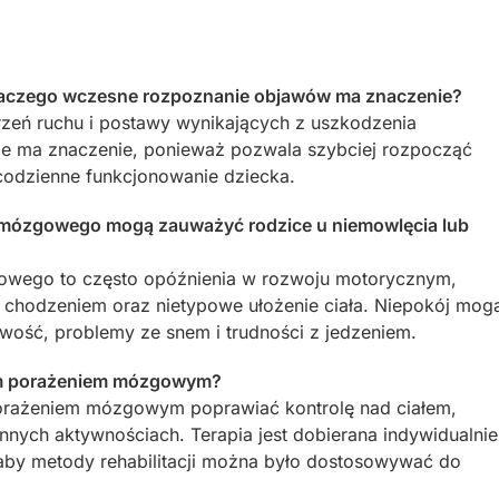
laczego wczesne rozpoznanie objawów ma znaczenie?
zeń ruchu i postawy wynikających z uszkodzenia
ie ma znaczenie, ponieważ pozwala szybciej rozpocząć
 codzienne funkcjonowanie dziecka.
a mózgowego mogą zauważyć rodzice u niemowlęcia lub
owego to często opóźnienia w rozwoju motorycznym,
b chodzeniem oraz nietypowe ułożenie ciała. Niepokój mog
liwość, problemy ze snem i trudności z jedzeniem.
cym porażeniem mózgowym?
porażeniem mózgowym poprawiać kontrolę nad ciałem,
nnych aktywnościach. Terapia jest dobierana indywidualnie
aby metody rehabilitacji można było dostosowywać do