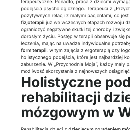
terapeutyczne. Ponadto, praca z dziećmi wymaga 
podejścia psychologicznego. Terapeuci z „Przyc
pozytywnych relacji z małymi pacjentami, co jes
fizjoterapii
już we wczesnych etapach rozwoju 
ograniczyć negatywne skutki tej choroby i zwięk
dorosłym życiu. Postęp w terapii obserwuje się
leczenia, mając na uwadze indywidualne potrzeb
form terapii
, w tym zajęcia z ergoterapią czy logo
holistycznego podejścia, które jest najbardziej 
zaburzenie. W „Przychodnia Moja”, każdy mały pac
możliwość skorzystania z najnowszych osiągnięć n
Holistyczne pod
rehabilitacji dz
mózgowym w W
Rehabilitacja dzieci z
dziecięcym porażeniem m