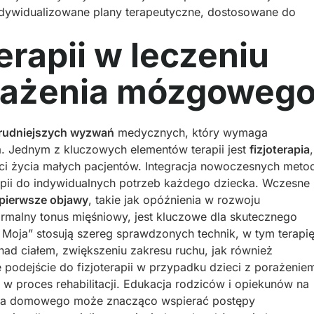
ndywidualizowane plany terapeutyczne, dostosowane do
terapii w leczeniu
rażenia mózgoweg
trudniejszych wyzwań
medycznych, który wymaga
. Jednym z kluczowych elementów terapii jest
fizjoterapia
,
ci życia małych pacjentów. Integracja nowoczesnych meto
rapii do indywidualnych potrzeb każdego dziecka. Wczesne
pierwsze objawy
, takie jak opóźnienia w rozwoju
malny tonus mięśniowy, jest kluczowe dla skutecznego
ia Moja” stosują szereg sprawdzonych technik, w tym terapi
 nad ciałem, zwiększeniu zakresu ruchu, jak również
 podejście do fizjoterapii w przypadku dzieci z porażenie
 w proces rehabilitacji. Edukacja rodziców i opiekunów na
iska domowego może znacząco wspierać postępy