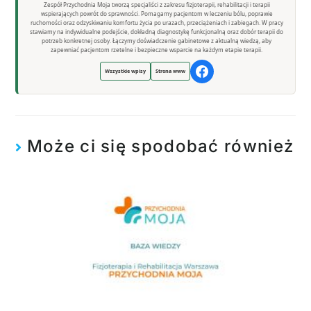
Zespół Przychodnia Moja tworzą specjaliści z zakresu fizjoterapii, rehabilitacji i terapii
wspierających powrót do sprawności. Pomagamy pacjentom w leczeniu bólu, poprawie
ruchomości oraz odzyskiwaniu komfortu życia po urazach, przeciążeniach i zabiegach. W pracy
stawiamy na indywidualne podejście, dokładną diagnostykę funkcjonalną oraz dobór terapii do
potrzeb konkretnej osoby. Łączymy doświadczenie gabinetowe z aktualną wiedzą, aby
zapewniać pacjentom rzetelne i bezpieczne wsparcie na każdym etapie terapii.
Wszystkie wpisy
Strona www
Może ci się spodobać również