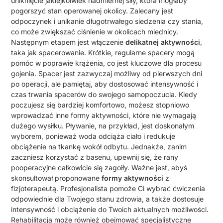
uniknięcie jakiejkolwiek nadmiernej siły, która mogłaby
pogorszyć stan operowanej okolicy. Zalecany jest
odpoczynek i unikanie długotrwałego siedzenia czy stania,
co może zwiększać ciśnienie w okolicach miednicy.
Następnym etapem jest włączenie
delikatnej aktywności
,
taka jak spacerowanie. Krótkie, regularne spacery mogą
pomóc w poprawie krążenia, co jest kluczowe dla procesu
gojenia. Spacer jest zazwyczaj możliwy od pierwszych dni
po operacji, ale pamiętaj, aby dostosować intensywność i
czas trwania spacerów do swojego samopoczucia. Kiedy
poczujesz się bardziej komfortowo, możesz stopniowo
wprowadzać inne formy aktywności, które nie wymagają
dużego wysiłku. Pływanie, na przykład, jest doskonałym
wyborem, ponieważ woda odciąża ciało i redukuje
obciążenie na tkankę wokół odbytu. Jednakże, zanim
zaczniesz korzystać z basenu, upewnij się, że rany
pooperacyjne całkowicie się zagoiły. Ważne jest, abyś
skonsultował proponowane
formy aktywności
z
fizjoterapeutą. Profesjonalista pomoże Ci wybrać ćwiczenia
odpowiednie dla Twojego stanu zdrowia, a także dostosuje
intensywność i obciążenie do Twoich aktualnych możliwości.
Rehabilitacja może również obejmować specjalistyczne