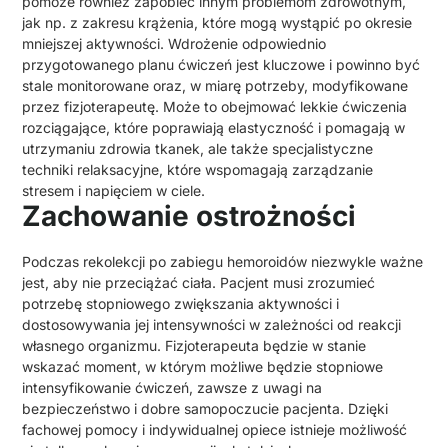
pomoże również zapobiec innym problemom zdrowotnym,
jak np. z zakresu krążenia, które mogą wystąpić po okresie
mniejszej aktywności. Wdrożenie odpowiednio
przygotowanego planu ćwiczeń jest kluczowe i powinno być
stale monitorowane oraz, w miarę potrzeby, modyfikowane
przez fizjoterapeutę. Może to obejmować lekkie ćwiczenia
rozciągające, które poprawiają elastyczność i pomagają w
utrzymaniu zdrowia tkanek, ale także specjalistyczne
techniki relaksacyjne, które wspomagają zarządzanie
stresem i napięciem w ciele.
Zachowanie ostrożności
Podczas rekolekcji po zabiegu hemoroidów niezwykle ważne
jest, aby nie przeciążać ciała. Pacjent musi zrozumieć
potrzebę stopniowego zwiększania aktywności i
dostosowywania jej intensywności w zależności od reakcji
własnego organizmu. Fizjoterapeuta będzie w stanie
wskazać moment, w którym możliwe będzie stopniowe
intensyfikowanie ćwiczeń, zawsze z uwagi na
bezpieczeństwo i dobre samopoczucie pacjenta. Dzięki
fachowej pomocy i indywidualnej opiece istnieje możliwość