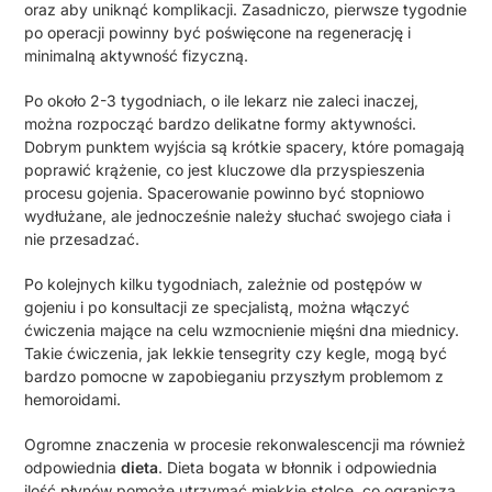
oraz aby uniknąć komplikacji. Zasadniczo, pierwsze tygodnie
po operacji powinny być poświęcone na regenerację i
minimalną aktywność fizyczną.
Po około 2-3 tygodniach, o ile lekarz nie zaleci inaczej,
można rozpocząć bardzo delikatne formy aktywności.
Dobrym punktem wyjścia są krótkie spacery, które pomagają
poprawić krążenie, co jest kluczowe dla przyspieszenia
procesu gojenia. Spacerowanie powinno być stopniowo
wydłużane, ale jednocześnie należy słuchać swojego ciała i
nie przesadzać.
Po kolejnych kilku tygodniach, zależnie od postępów w
gojeniu i po konsultacji ze specjalistą, można włączyć
ćwiczenia mające na celu wzmocnienie mięśni dna miednicy.
Takie ćwiczenia, jak lekkie tensegrity czy kegle, mogą być
bardzo pomocne w zapobieganiu przyszłym problemom z
hemoroidami.
Ogromne znaczenia w procesie rekonwalescencji ma również
odpowiednia
dieta
. Dieta bogata w błonnik i odpowiednia
ilość płynów pomoże utrzymać miękkie stolce, co ogranicza