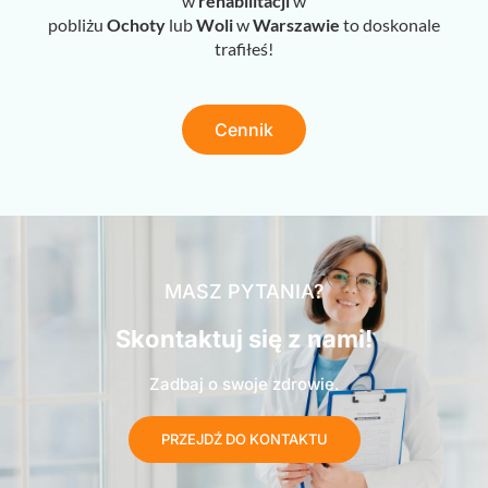
w
rehabilitacji
w
pobliżu
Ochoty
lub
Woli
w
Warszawie
to doskonale
trafiłeś!
Cennik
MASZ PYTANIA?
Skontaktuj się z nami!
Zadbaj o swoje zdrowie.
PRZEJDŹ DO KONTAKTU