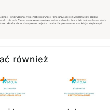
rehabilitacji i terapii wspierających powrót do sprawności. Pomagamy pacjentom w leczeniu bólu, poprawie
eniach i zabiegach. W pracy stawiamy na indywidualne podejście, dokładną diagnostykę funkcjonalną oraz dobór
towe z aktualną wiedzą, aby zapewniać pacjentom rzetelne i bezpieczne wsparcie na każdym etapie terapii.
ać również