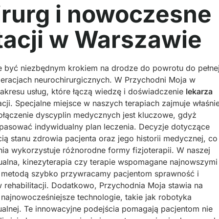
irurg i nowoczesne
tacji w Warszawie
może być niezbędnym krokiem na drodze do powrotu do pełne
eracjach neurochirurgicznych. W Przychodni Moja w
akresu usług, które łączą wiedzę i doświadczenie
lekarza
cji. Specjalne miejsce w naszych terapiach zajmuje właśni
połączenie dyscyplin medycznych jest kluczowe, gdyż
opasować indywidualny plan leczenia. Decyzje dotyczące
ą stanu zdrowia pacjenta oraz jego historii medycznej, co
a wykorzystuje różnorodne formy fizjoterapii. W naszej
manualna, kinezyterapia czy terapie wspomagane najnowszymi
ym metodą szybko przywracamy pacjentom sprawność i
rehabilitacji. Dodatkowo, Przychodnia Moja stawia na
jnowocześniejsze technologie, takie jak robotyka
tualnej. Te innowacyjne podejścia pomagają pacjentom nie