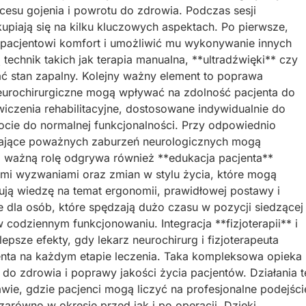
cesu gojenia i powrotu do zdrowia. Podczas sesji
 skupiają się na kilku kluczowych aspektach. Po pierwsze,
ć pacjentowi komfort i umożliwić mu wykonywanie innych
 technik takich jak terapia manualna, **ultradźwięki** czy
ać stan zapalny. Kolejny ważny element to poprawa
neurochirurgiczne mogą wpływać na zdolność pacjenta do
wiczenia rehabilitacyjne, dostosowane indywidualnie do
ocie do normalnej funkcjonalności. Przy odpowiednio
ające poważnych zaburzeń neurologicznych mogą
ważną rolę odgrywa również **edukacja pacjenta**
mi wyzwaniami oraz zmian w stylu życia, które mogą
zują wiedzę na temat ergonomii, prawidłowej postawy i
ie dla osób, które spędzają dużo czasu w pozycji siedzącej
codziennym funkcjonowaniu. Integracja **fizjoterapii** i
lepsze efekty, gdy lekarz neurochirurg i fizjoterapeuta
enta na każdym etapie leczenia. Taka kompleksowa opieka
 zdrowia i poprawy jakości życia pacjentów. Działania t
ie, gdzie pacjenci mogą liczyć na profesjonalne podejści
zarówno w okresie przed jak i po operacji. Dzięki