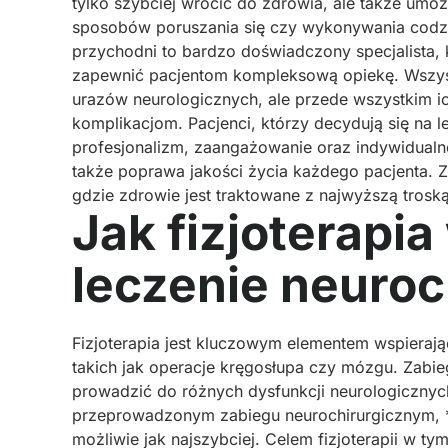
tylko szybciej wrócić do zdrowia, ale także umoż
sposobów poruszania się czy wykonywania codz
przychodni to bardzo doświadczony specjalista, 
zapewnić pacjentom kompleksową opiekę. Wszystki
urazów neurologicznych, ale przede wszystkim i
komplikacjom. Pacjenci, którzy decydują się na 
profesjonalizm, zaangażowanie oraz indywidualne
także poprawa jakości życia każdego pacjenta.
gdzie zdrowie jest traktowane z najwyższą troską
Jak fizjoterap
leczenie neuroc
Fizjoterapia jest kluczowym elementem wspieraj
takich jak operacje kręgosłupa czy mózgu. Zabi
prowadzić do różnych dysfunkcji neurologicznych
przeprowadzonym zabiegu neurochirurgicznym, **
możliwie jak najszybciej. Celem fizjoterapii w t