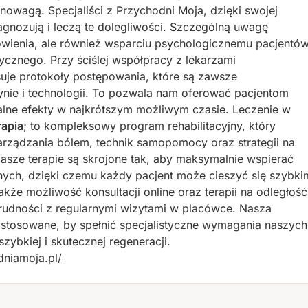
nowagą. Specjaliści z Przychodni Moja, dzięki swojej
agnozują i leczą te dolegliwości. Szczególną uwagę
wienia, ale również wsparciu psychologicznemu pacjentów
ycznego. Przy ściślej współpracy z lekarzami
osuje protokoły postępowania, które są zawsze
nie i technologii. To pozwala nam oferować pacjentom
lne efekty w najkrótszym możliwym czasie. Leczenie w
rapia
; to kompleksowy program rehabilitacyjny, który
arządzania bólem, technik samopomocy oraz strategii na
asze terapie są skrojone tak, aby maksymalnie wspierać
nych, dzięki czemu każdy pacjent może cieszyć się szybki
kże możliwość konsultacji online oraz terapii na odległość
 trudności z regularnymi wizytami w placówce. Nasza
stosowane, by spełnić specjalistyczne wymagania naszych
zybkiej i skutecznej regeneracji.
dniamoja.pl/