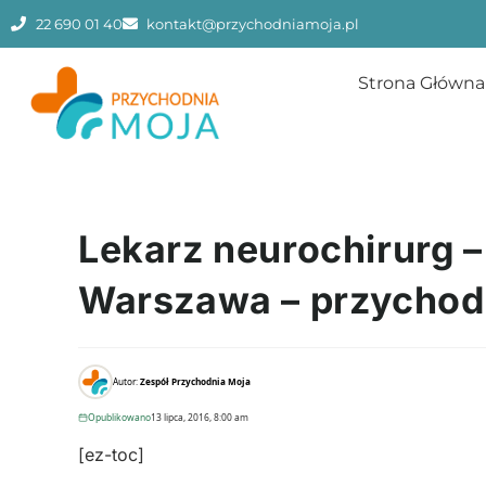
22 690 01 40
kontakt@przychodniamoja.pl
Strona Główna
Lekarz neurochirurg – 
Warszawa – przychod
Autor:
Zespół Przychodnia Moja
Opublikowano
13 lipca, 2016, 8:00 am
[ez-toc]