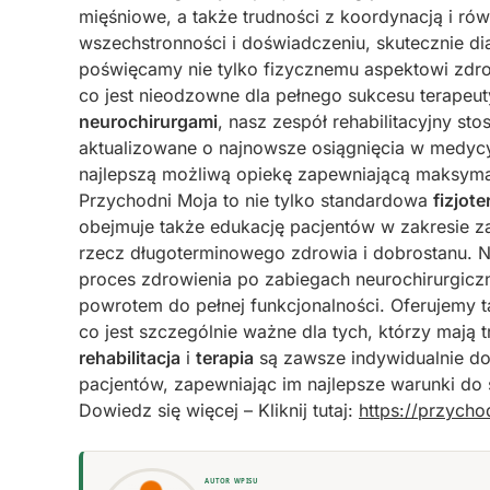
mięśniowe, a także trudności z koordynacją i rów
wszechstronności i doświadczeniu, skutecznie di
poświęcamy nie tylko fizycznemu aspektowi zdro
co jest nieodzowne dla pełnego sukcesu terapeut
neurochirurgami
, nasz zespół rehabilitacyjny st
aktualizowane o najnowsze osiągnięcia w medycy
najlepszą możliwą opiekę zapewniającą maksyma
Przychodni Moja to nie tylko standardowa
fizjote
obejmuje także edukację pacjentów w zakresie z
rzecz długoterminowego zdrowia i dobrostanu. N
proces zdrowienia po zabiegach neurochirurgicz
powrotem do pełnej funkcjonalności. Oferujemy ta
co jest szczególnie ważne dla tych, którzy mają
rehabilitacja
i
terapia
są zawsze indywidualnie do
pacjentów, zapewniając im najlepsze warunki do s
Dowiedz się więcej – Kliknij tutaj:
https://przycho
AUTOR WPISU