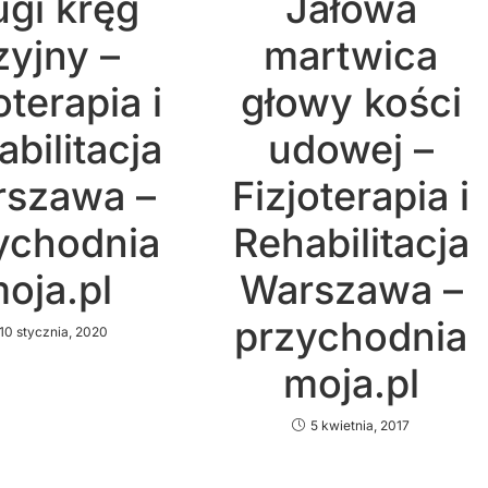
ugi kręg
Jałowa
zyjny –
martwica
oterapia i
głowy kości
bilitacja
udowej –
szawa –
Fizjoterapia i
ychodnia
Rehabilitacja
oja.pl
Warszawa –
przychodnia
10 stycznia, 2020
moja.pl
5 kwietnia, 2017