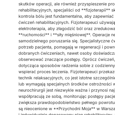
skutków operacji, ale również przyspieszenie pro
rehabilitacyjnych, specjaliści od **fizjoterapii**
kontrola bólu jest fundamentalna, aby zapewnia
ćwiczeń rehabilitacyjnych. Fizjoterapeuci używają
elektroterapia, aby złagodzić ból oraz zredukow
**ruchomości** i **siły mięśniowej**. Operacje 
samodzielnego poruszania się. Specjalistyczne ć
potrzeb pacjenta, pomagają w regeneracji i powr
dobranych ćwiczeniach, nawet osoby doświadcz
obserwować znaczące postępy. Oprócz ćwiczeń, 
dotycząca sposobów radzenia sobie z codzienny
wspierać proces leczenia. Fizjoterapeuci przeka
technik relaksacyjnych, co jest istotne szczególn
lub wymagają specjalnych środków ostrożności w 
neurochirurgii jest niezwykle ważna i przynosi naj
współpracują ze sobą, monitorując postępy pacj
zwiększa prawdopodobieństwo pełnego powrotu do
są nieocenione w **Przychodni Moja** w Warszaw
i indywidualnie dopasowany plan rehabilitacyjny, 