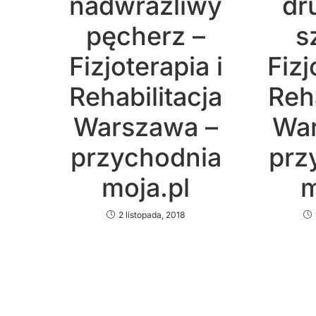
nadwrażliwy
dr
pęcherz –
s
Fizjoterapia i
Fizj
Rehabilitacja
Reha
Warszawa –
War
przychodnia
prz
moja.pl
m
2 listopada, 2018