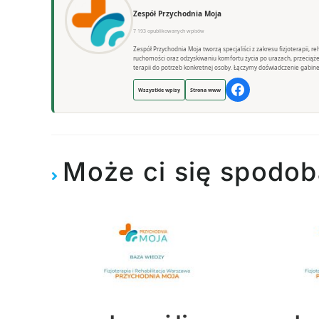
Zespół Przychodnia Moja
7 193 opublikowanych wpisów
Zespół Przychodnia Moja tworzą specjaliści z zakresu fizjoterapii, 
ruchomości oraz odzyskiwaniu komfortu życia po urazach, przeciąż
terapii do potrzeb konkretnej osoby. Łączymy doświadczenie gabine
Wszystkie wpisy
Strona www
Może ci się spodob