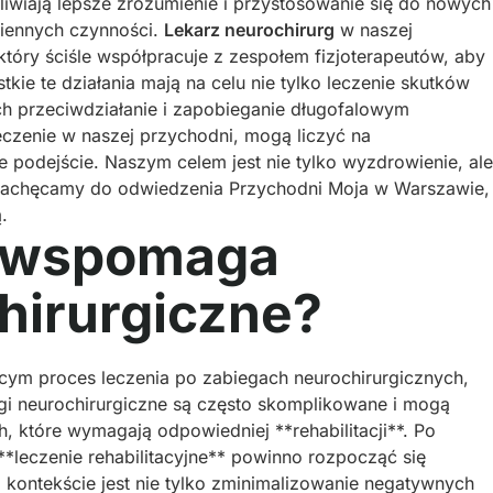
liwiają lepsze zrozumienie i przystosowanie się do nowych
iennych czynności.
Lekarz neurochirurg
w naszej
który ściśle współpracuje z zespołem fizjoterapeutów, aby
e te działania mają na celu nie tylko leczenie skutków
ch przeciwdziałanie i zapobieganie długofalowym
leczenie w naszej przychodni, mogą liczyć na
 podejście. Naszym celem jest nie tylko wyzdrowienie, ale
 Zachęcamy do odwiedzenia Przychodni Moja w Warszawie,
.
ia wspomaga
hirurgiczne?
ącym proces leczenia po zabiegach neurochirurgicznych,
egi neurochirurgiczne są często skomplikowane i mogą
, które wymagają odpowiedniej **rehabilitacji**. Po
leczenie rehabilitacyjne** powinno rozpocząć się
ym kontekście jest nie tylko zminimalizowanie negatywnych