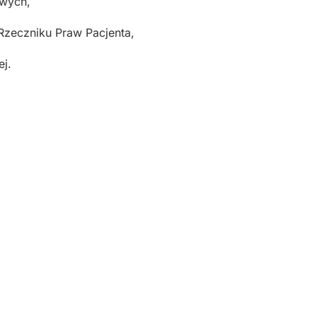
owych,
 Rzeczniku Praw Pacjenta,
ej.