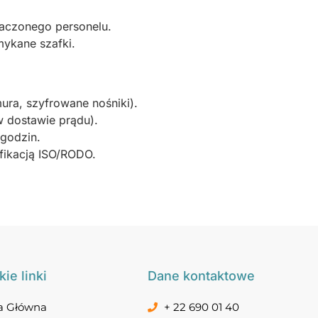
naczonego personelu.
ykane szafki.
ura, szyfrowane nośniki).
w dostawie prądu).
godzin.
fikacją ISO/RODO.
ie linki
Dane kontaktowe
a Główna
+ 22 690 01 40