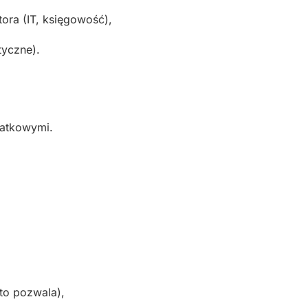
ora (IT, księgowość),
tyczne).
datkowymi.
 to pozwala),