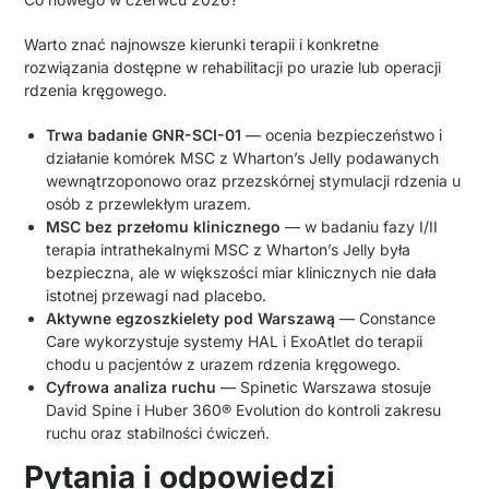
Warto znać najnowsze kierunki terapii i konkretne
rozwiązania dostępne w rehabilitacji po urazie lub operacji
rdzenia kręgowego.
Trwa badanie GNR-SCI-01
— ocenia bezpieczeństwo i
działanie komórek MSC z Wharton’s Jelly podawanych
wewnątrzoponowo oraz przezskórnej stymulacji rdzenia u
osób z przewlekłym urazem.
MSC bez przełomu klinicznego
— w badaniu fazy I/II
terapia intrathekalnymi MSC z Wharton’s Jelly była
bezpieczna, ale w większości miar klinicznych nie dała
istotnej przewagi nad placebo.
Aktywne egzoszkielety pod Warszawą
— Constance
Care wykorzystuje systemy HAL i ExoAtlet do terapii
chodu u pacjentów z urazem rdzenia kręgowego.
Cyfrowa analiza ruchu
— Spinetic Warszawa stosuje
David Spine i Huber 360® Evolution do kontroli zakresu
ruchu oraz stabilności ćwiczeń.
Pytania i odpowiedzi