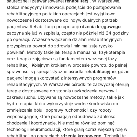
skutecznej i zaawansowanej
rehabilitacji
. W Warszawie,
stolica medycyny i innowacji, podejście do postępowania
rehabilitacyjnego po takich operacjach jest wyjątkowo
nowoczesne i dostosowane do indywidualnych potrzeb
pacjentów. Rehabilitacja po operacji
rdzenia kręgowego
zaczyna się już w szpitalu, często nie później niż 24 godziny
po operacji. Wczesne włączenie działań rehabilitacyjnych
przyspiesza powrót do zdrowia i minimalizuje ryzyko
powikłań. Metody takie jak terapia manualna, fizykoterapia
oraz terapia zajęciowa są fundamentem wczesnej fazy
rehabilitacji. Kolejnym krokiem w procesie powrotu do pełnej
sprawności są specjalistyczne ośrodki
rehabilitacyjne
, gdzie
pacjenci mogą skorzystać z intensywnych programów
rehabilitacyjnych. W Warszawie ośrodki te zazwyczaj oferują
terapie dostosowane do stopnia uszkodzenia nerwów i
zakresu ruchu. Używane są nowoczesne metody, takie jak
hydroterapia, która wykorzystuje wodne środowisko do
zmniejszania bólu i poprawy ruchomości, czy roboty
wspomagające, które pomagają odbudować zdolność
chodzenia i koordynację. Nie można również pominąć
technologii neuromodulacji, które grają coraz większą rolę w
rehabilitacji po operacjach
rdzenia kręgowego
. Techniki te,