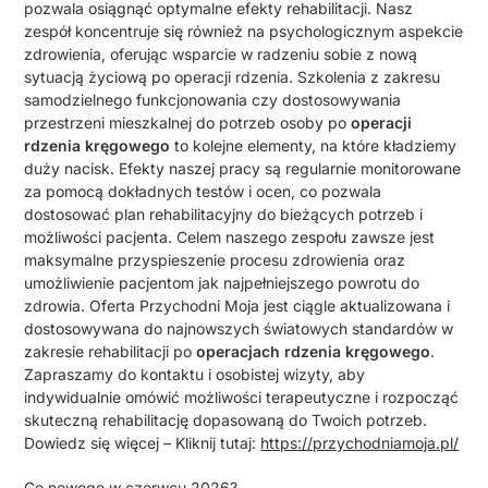
pozwala osiągnąć optymalne efekty rehabilitacji. Nasz
zespół koncentruje się również na psychologicznym aspekcie
zdrowienia, oferując wsparcie w radzeniu sobie z nową
sytuacją życiową po operacji rdzenia. Szkolenia z zakresu
samodzielnego funkcjonowania czy dostosowywania
przestrzeni mieszkalnej do potrzeb osoby po
operacji
rdzenia kręgowego
to kolejne elementy, na które kładziemy
duży nacisk. Efekty naszej pracy są regularnie monitorowane
za pomocą dokładnych testów i ocen, co pozwala
dostosować plan rehabilitacyjny do bieżących potrzeb i
możliwości pacjenta. Celem naszego zespołu zawsze jest
maksymalne przyspieszenie procesu zdrowienia oraz
umożliwienie pacjentom jak najpełniejszego powrotu do
zdrowia. Oferta Przychodni Moja jest ciągle aktualizowana i
dostosowywana do najnowszych światowych standardów w
zakresie rehabilitacji po
operacjach rdzenia kręgowego
.
Zapraszamy do kontaktu i osobistej wizyty, aby
indywidualnie omówić możliwości terapeutyczne i rozpocząć
skuteczną rehabilitację dopasowaną do Twoich potrzeb.
Dowiedz się więcej – Kliknij tutaj:
https://przychodniamoja.pl/
Co nowego w czerwcu 2026?