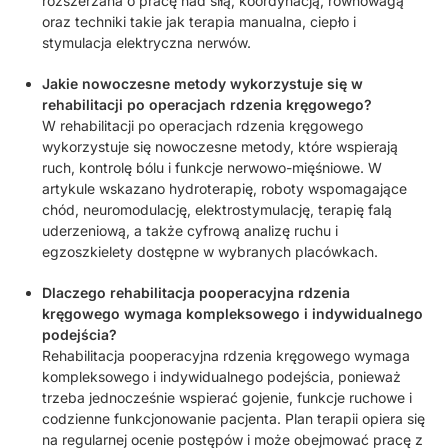
rozszerzana o pracę nad siłą, koordynacją, równowagą
oraz techniki takie jak terapia manualna, ciepło i
stymulacja elektryczna nerwów.
Jakie nowoczesne metody wykorzystuje się w
rehabilitacji po operacjach rdzenia kręgowego?
W rehabilitacji po operacjach rdzenia kręgowego
wykorzystuje się nowoczesne metody, które wspierają
ruch, kontrolę bólu i funkcje nerwowo-mięśniowe. W
artykule wskazano hydroterapię, roboty wspomagające
chód, neuromodulację, elektrostymulację, terapię falą
uderzeniową, a także cyfrową analizę ruchu i
egzoszkielety dostępne w wybranych placówkach.
Dlaczego rehabilitacja pooperacyjna rdzenia
kręgowego wymaga kompleksowego i indywidualnego
podejścia?
Rehabilitacja pooperacyjna rdzenia kręgowego wymaga
kompleksowego i indywidualnego podejścia, ponieważ
trzeba jednocześnie wspierać gojenie, funkcje ruchowe i
codzienne funkcjonowanie pacjenta. Plan terapii opiera się
na regularnej ocenie postępów i może obejmować pracę z