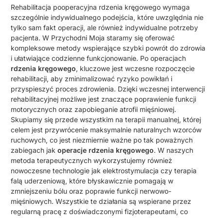
Rehabilitacja pooperacyjna rdzenia kręgowego wymaga
szczególnie indywidualnego podejścia, które uwzględnia nie
tylko sam fakt operacji, ale również indywidualne potrzeby
pacjenta. W Przychodni Moja staramy się oferować
kompleksowe metody wspierające szybki powrót do zdrowia
i ułatwiające codzienne funkcjonowanie. Po operacjach
rdzenia kręgowego
, kluczowe jest wczesne rozpoczęcie
rehabilitacji, aby zminimalizować ryzyko powikłań i
przyspieszyć proces zdrowienia. Dzięki wczesnej interwencji
rehabilitacyjnej możliwe jest znaczące poprawienie funkcji
motorycznych oraz zapobieganie atrofii mięśniowej.
Skupiamy się przede wszystkim na terapii manualnej, której
celem jest przywrócenie maksymalnie naturalnych wzorców
ruchowych, co jest niezmiernie ważne po tak poważnych
zabiegach jak
operacje rdzenia kręgowego
. W naszych
metoda terapeutycznych wykorzystujemy również
nowoczesne technologie jak elektrostymulacja czy terapia
falą uderzeniową, które błyskawicznie pomagają w
zmniejszeniu bólu oraz poprawie funkcji nerwowo-
mięśniowych. Wszystkie te działania są wspierane przez
regularną pracę z doświadczonymi fizjoterapeutami, co