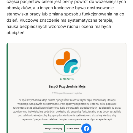
części pacjentów celem jest pełny powrót do wcześniejszych
obowiązków, a u innych konieczne bywa dostosowanie
stanowiska pracy lub zmiana sposobu funkcjonowania na co
dzień. Kluczowe znaczenie ma systematyczna terapia,
nauka bezpiecznych wzorców ruchu i ocena realnych
obciążeń.
AUTOR WPISU
Zespół Przychodnia Moja
7 193 opublikowanych wpisów
Zespół Przychodnia Moja tworzą specjaliści z zakresu fizjoterapii, rehabilitacji i terapii
wspierających powrót do sprawności. Pomagamy pacjentom w leczeniu bólu, poprawie
ruchomości oraz odzyskiwaniu komfortu życia po urazach, przeciążeniach i zabiegach. W pracy
stawiamy na indywidualne podejście, dokładną diagnostykę funkcjonalną oraz dobór terapii do
potrzeb konkretnej osoby. Łączymy doświadczenie gabinetowe z aktualną wiedzą, aby
zapewniać pacjentom rzetelne i bezpieczne wsparcie na każdym etapie terapii.
Wszystkie wpisy
Strona www