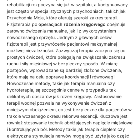
rehabilitacji rozpoczyna się już w szpitalu, a kontynuowany
jest często w specjalistycznych przychodniach, takich jak
Przychodnia Moja, które oferują szeroki zakres terapii.
Fizjoterapia po
operacjach rdzenia kręgowego
obejmuje
zarówno ćwiczenia manualne, jak i z wykorzystaniem
nowoczesnego sprzętu. Jednym z głównych celów
fizjoterapii jest przywrócenie pacjentowi maksymalnej
możliwej niezależności. Zazwyczaj terapia zaczyna się od
prostych ćwiczeń, które polegają na zwiększaniu zakresu
ruchu i siły mięśniowej w bezpieczny sposób. W miarę
postępów, wprowadzane są bardziej złożone ćwiczenia,
które mają na celu poprawę koordynacji i równowagi.
Nowoczesne metody, takie jak terapia manualna czy
hydroterapia, są szczególnie cenne w przypadku tak
delikatnych obszarów jak rdzeń kręgowy. Zastosowanie
terapii wodnej pozwala na wykonywanie ćwiczeń z
mniejszym obciążeniem, co jest bezpieczne dla pacjentów w
trakcie wczesnego okresu rekonwalescencji. Kluczowe jest
również stosowanie technik obniżających napięcie mięśniowe
i kontrolujących ból. Metody takie jak terapia ciepłem czy
elektryczna stymulacja nerwów mogą być użyte jako część