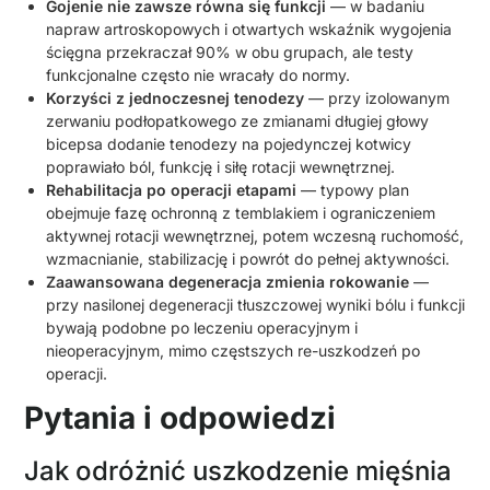
Gojenie nie zawsze równa się funkcji
— w badaniu
napraw artroskopowych i otwartych wskaźnik wygojenia
ścięgna przekraczał 90% w obu grupach, ale testy
funkcjonalne często nie wracały do normy.
Korzyści z jednoczesnej tenodezy
— przy izolowanym
zerwaniu podłopatkowego ze zmianami długiej głowy
bicepsa dodanie tenodezy na pojedynczej kotwicy
poprawiało ból, funkcję i siłę rotacji wewnętrznej.
Rehabilitacja po operacji etapami
— typowy plan
obejmuje fazę ochronną z temblakiem i ograniczeniem
aktywnej rotacji wewnętrznej, potem wczesną ruchomość,
wzmacnianie, stabilizację i powrót do pełnej aktywności.
Zaawansowana degeneracja zmienia rokowanie
—
przy nasilonej degeneracji tłuszczowej wyniki bólu i funkcji
bywają podobne po leczeniu operacyjnym i
nieoperacyjnym, mimo częstszych re-uszkodzeń po
operacji.
Pytania i odpowiedzi
Jak odróżnić uszkodzenie mięśnia