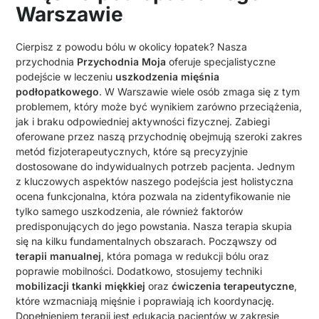
Warszawie
Cierpisz z powodu bólu w okolicy łopatek? Nasza
przychodnia
Przychodnia Moja
oferuje specjalistyczne
podejście w leczeniu
uszkodzenia mięśnia
podłopatkowego
. W Warszawie wiele osób zmaga się z tym
problemem, który może być wynikiem zarówno przeciążenia,
jak i braku odpowiedniej aktywności fizycznej. Zabiegi
oferowane przez naszą przychodnię obejmują szeroki zakres
metód fizjoterapeutycznych, które są precyzyjnie
dostosowane do indywidualnych potrzeb pacjenta. Jednym
z kluczowych aspektów naszego podejścia jest holistyczna
ocena funkcjonalna, która pozwala na zidentyfikowanie nie
tylko samego uszkodzenia, ale również faktorów
predisponujących do jego powstania. Nasza terapia skupia
się na kilku fundamentalnych obszarach. Począwszy od
terapii manualnej
, która pomaga w redukcji bólu oraz
poprawie mobilności. Dodatkowo, stosujemy techniki
mobilizacji tkanki miękkiej
oraz
ćwiczenia terapeutyczne
,
które wzmacniają mięśnie i poprawiają ich koordynację.
Dopełnieniem terapii jest edukacja pacjentów w zakresie