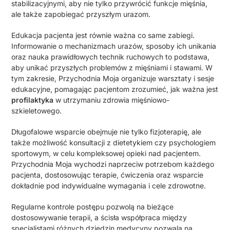
stabilizacyjnymi, aby nie tylko przywrócić funkcje mięśnia,
ale także zapobiegać przyszłym urazom.
Edukacja pacjenta jest równie ważna co same zabiegi.
Informowanie o mechanizmach urazów, sposoby ich unikania
oraz nauka prawidłowych technik ruchowych to podstawa,
aby unikać przyszłych problemów z mięśniami i stawami. W
tym zakresie, Przychodnia Moja organizuje warsztaty i sesje
edukacyjne, pomagając pacjentom zrozumieć, jak ważna jest
profilaktyka
w utrzymaniu zdrowia mięśniowo-
szkieletowego.
Długofalowe wsparcie obejmuje nie tylko fizjoterapię, ale
także możliwość konsultacji z dietetykiem czy psychologiem
sportowym, w celu kompleksowej opieki nad pacjentem.
Przychodnia Moja wychodzi naprzeciw potrzebom każdego
pacjenta, dostosowując terapie, ćwiczenia oraz wsparcie
dokładnie pod indywidualne wymagania i cele zdrowotne.
Regularne kontrole postępu pozwolą na bieżące
dostosowywanie terapii, a ścisła współpraca między
specjalistami różnych dziedzin medycyny pozwala na