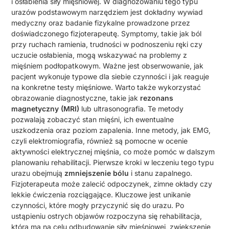
i osłabienia siły mięśniowej. W diagnozowaniu tego typu
urazów podstawowym narzędziem jest dokładny wywiad
medyczny oraz badanie fizykalne prowadzone przez
doświadczonego fizjoterapeutę. Symptomy, takie jak ból
przy ruchach ramienia, trudności w podnoszeniu ręki czy
uczucie osłabienia, mogą wskazywać na problemy z
mięśniem podłopatkowym. Ważne jest obserwowanie, jak
pacjent wykonuje typowe dla siebie czynności i jak reaguje
na konkretne testy mięśniowe. Warto także wykorzystać
obrazowanie diagnostyczne, takie jak
rezonans
magnetyczny (MRI)
lub ultrasonografia. Te metody
pozwalają zobaczyć stan mięśni, ich ewentualne
uszkodzenia oraz poziom zapalenia. Inne metody, jak EMG,
czyli elektromiografia, również są pomocne w ocenie
aktywności elektrycznej mięśnia, co może pomóc w dalszym
planowaniu rehabilitacji. Pierwsze kroki w leczeniu tego typu
urazu obejmują
zmniejszenie bólu
i stanu zapalnego.
Fizjoterapeuta może zalecić odpoczynek, zimne okłady czy
lekkie ćwiczenia rozciągające. Kluczowe jest unikanie
czynności, które mogły przyczynić się do urazu. Po
ustąpieniu ostrych objawów rozpoczyna się rehabilitacja,
która ma na celu odbudowanie siły mięśniowej, zwiększenie