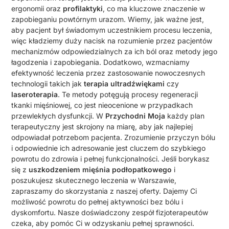
ergonomii oraz
profilaktyki
, co ma kluczowe znaczenie w
zapobieganiu powtórnym urazom. Wiemy, jak ważne jest,
aby pacjent był świadomym uczestnikiem procesu leczenia,
więc kładziemy duży nacisk na rozumienie przez pacjentów
mechanizmów odpowiedzialnych za ich ból oraz metody jego
łagodzenia i zapobiegania. Dodatkowo, wzmacniamy
efektywność leczenia przez zastosowanie nowoczesnych
technologii takich jak
terapia ultradźwiękami
czy
laseroterapia
. Te metody potęgują procesy regeneracji
tkanki mięśniowej, co jest nieocenione w przypadkach
przewlekłych dysfunkcji. W
Przychodni Moja
każdy plan
terapeutyczny jest skrojony na miarę, aby jak najlepiej
odpowiadał potrzebom pacjenta. Zrozumienie przyczyn bólu
i odpowiednie ich adresowanie jest cluczem do szybkiego
powrotu do zdrowia i pełnej funkcjonalności. Jeśli borykasz
się z
uszkodzeniem mięśnia podłopatkowego
i
poszukujesz skutecznego leczenia w Warszawie,
zapraszamy do skorzystania z naszej oferty. Dajemy Ci
możliwość powrotu do pełnej aktywności bez bólu i
dyskomfortu. Nasze doświadczony zespół fizjoterapeutów
czeka, aby pomóc Ci w odzyskaniu pełnej sprawności.