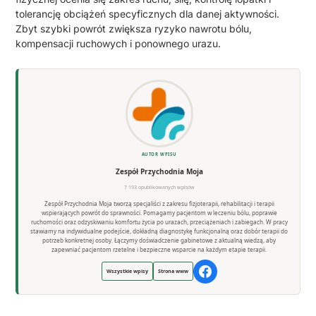
tolerancję obciążeń specyficznych dla danej aktywności.
Zbyt szybki powrót zwiększa ryzyko nawrotu bólu,
kompensacji ruchowych i ponownego urazu.
AUTOR WPISU
Zespół Przychodnia Moja
7 193 opublikowanych wpisów
Zespół Przychodnia Moja tworzą specjaliści z zakresu fizjoterapii, rehabilitacji i terapii
wspierających powrót do sprawności. Pomagamy pacjentom w leczeniu bólu, poprawie
ruchomości oraz odzyskiwaniu komfortu życia po urazach, przeciążeniach i zabiegach. W pracy
stawiamy na indywidualne podejście, dokładną diagnostykę funkcjonalną oraz dobór terapii do
potrzeb konkretnej osoby. Łączymy doświadczenie gabinetowe z aktualną wiedzą, aby
zapewniać pacjentom rzetelne i bezpieczne wsparcie na każdym etapie terapii.
Wszystkie wpisy
Strona www