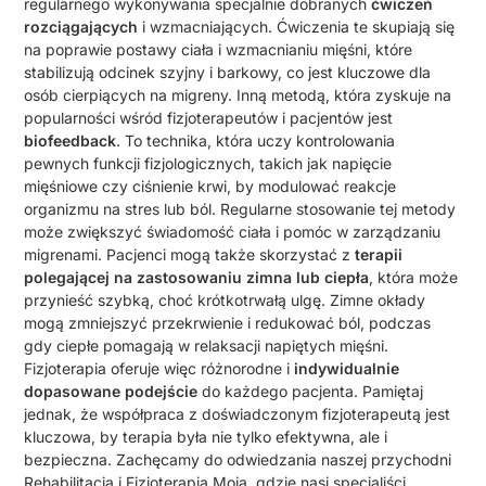
regularnego wykonywania specjalnie dobranych
ćwiczeń
rozciągających
i wzmacniających. Ćwiczenia te skupiają się
na poprawie postawy ciała i wzmacnianiu mięśni, które
stabilizują odcinek szyjny i barkowy, co jest kluczowe dla
osób cierpiących na migreny. Inną metodą, która zyskuje na
popularności wśród fizjoterapeutów i pacjentów jest
biofeedback
. To technika, która uczy kontrolowania
pewnych funkcji fizjologicznych, takich jak napięcie
mięśniowe czy ciśnienie krwi, by modulować reakcje
organizmu na stres lub ból. Regularne stosowanie tej metody
może zwiększyć świadomość ciała i pomóc w zarządzaniu
migrenami. Pacjenci mogą także skorzystać z
terapii
polegającej na zastosowaniu zimna lub ciepła
, która może
przynieść szybką, choć krótkotrwałą ulgę. Zimne okłady
mogą zmniejszyć przekrwienie i redukować ból, podczas
gdy ciepłe pomagają w relaksacji napiętych mięśni.
Fizjoterapia oferuje więc różnorodne i
indywidualnie
dopasowane podejście
do każdego pacjenta. Pamiętaj
jednak, że współpraca z doświadczonym fizjoterapeutą jest
kluczowa, by terapia była nie tylko efektywna, ale i
bezpieczna. Zachęcamy do odwiedzania naszej przychodni
Rehabilitacja i Fizjoterapia Moja, gdzie nasi specjaliści