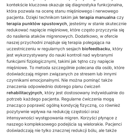
kontekście kluczowa okazuje się diagnostyka funkcjonalna,
która pozwala na ocenę stanu mięśniowego i nerwowego
pacjenta. Dzięki technikom takim jak
terapia manualna
czy
terapia punktów spustowych
, jesteśmy w stanie skutecznie
redukować napięcie mięśniowe, które często przyczynia się
do nasilenia ataków migrenowych. Dodatkowo, w ofercie
naszej przychodni znajduje się terapia polegająca na
uczestniczeniu w regularnych sesjach
biofeedbacku
, który
jest wykorzystywany do nauki kontroli nad wybranymi
funkcjami fizjologicznymi, takimi jak tętno czy napięcie
mięśniowe. To metoda szczególnie polecana dla osób, które
doświadczają migren związanych ze stresem lub innymi
czynnikami emocjonalnymi. Nie można pominąć także
znaczenia odpowiednio dobrego planu ćwiczeń
rehabilitacyjnych
, który jest dostosowany indywidualnie do
potrzeb każdego pacjenta. Regularne ćwiczenia mogą
znacząco poprawić ogólną kondycję fizyczną, co również
pozytywnie wpływa na redukcję częstości oraz
intensywności występowania migren. Korzyści płynące z
naszego kompleksowego podejścia są wielorakie. Pacjenci
doświadczają nie tylko znacznej redukcji bólu, ale także