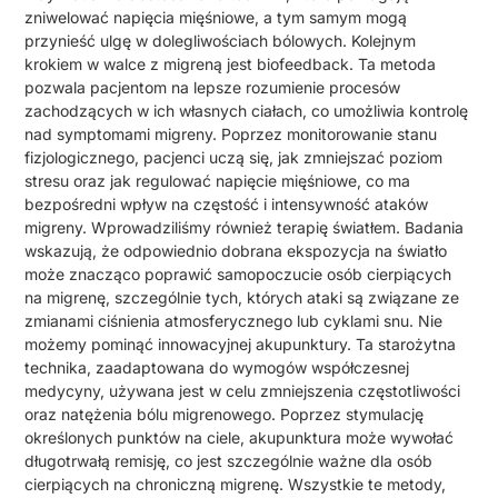
zniwelować napięcia mięśniowe, a tym samym mogą
przynieść ulgę w dolegliwościach bólowych. Kolejnym
krokiem w walce z migreną jest biofeedback. Ta metoda
pozwala pacjentom na lepsze rozumienie procesów
zachodzących w ich własnych ciałach, co umożliwia kontrolę
nad symptomami migreny. Poprzez monitorowanie stanu
fizjologicznego, pacjenci uczą się, jak zmniejszać poziom
stresu oraz jak regulować napięcie mięśniowe, co ma
bezpośredni wpływ na częstość i intensywność ataków
migreny. Wprowadziliśmy również terapię światłem. Badania
wskazują, że odpowiednio dobrana ekspozycja na światło
może znacząco poprawić samopoczucie osób cierpiących
na migrenę, szczególnie tych, których ataki są związane ze
zmianami ciśnienia atmosferycznego lub cyklami snu. Nie
możemy pominąć innowacyjnej akupunktury. Ta starożytna
technika, zaadaptowana do wymogów współczesnej
medycyny, używana jest w celu zmniejszenia częstotliwości
oraz natężenia bólu migrenowego. Poprzez stymulację
określonych punktów na ciele, akupunktura może wywołać
długotrwałą remisję, co jest szczególnie ważne dla osób
cierpiących na chroniczną migrenę. Wszystkie te metody,