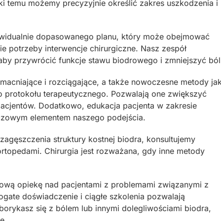
ki temu możemy precyzyjnie określić zakres uszkodzenia i
ywidualnie dopasowanego planu, który może obejmować
ie potrzeby interwencje chirurgiczne. Nasz zespół
 aby przywrócić funkcje stawu biodrowego i zmniejszyć ból
wzmacniające i rozciągające, a także nowoczesne metody ja
go protokołu terapeutycznego. Pozwalają one zwiększyć
pacjentów. Dodatkowo, edukacja pacjenta w zakresie
luczowym elementem naszego podejścia.
gęszczenia struktury kostnej biodra, konsultujemy
ortopedami. Chirurgia jest rozważana, gdy inne metody
ową opiekę nad pacjentami z problemami związanymi z
ogate doświadczenie i ciągłe szkolenia pozwalają
borykasz się z bólem lub innymi dolegliwościami biodra,
ę.