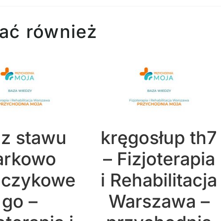
ać również
az stawu
kręgosłup th7
arkowo
– Fizjoterapia
jczykowe
i Rehabilitacja
go –
Warszawa –