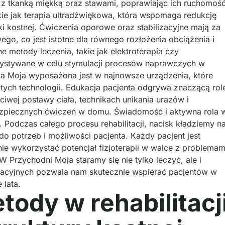
 z tkanką miękką oraz stawami, poprawiając ich ruchomoś
akie jak terapia ultradźwiękowa, która wspomaga redukcję
ki kostnej. Ćwiczenia oporowe oraz stabilizacyjne mają za
o, co jest istotne dla równego rozłożenia obciążenia i
 metody leczenia, takie jak elektroterapia czy
zystywane w celu stymulacji procesów naprawczych w
a Moja wyposażona jest w najnowsze urządzenia, które
tych technologii. Edukacja pacjenta odgrywa znaczącą rol
iwej postawy ciała, technikach unikania urazów i
zpiecznych ćwiczeń w domu. Świadomość i aktywna rola 
. Podczas całego procesu rehabilitacji, nacisk kładziemy n
o potrzeb i możliwości pacjenta. Każdy pacjent jest
e wykorzystać potencjał fizjoterapii w walce z problemam
 W Przychodni Moja staramy się nie tylko leczyć, ale i
tacyjnych pozwala nam skutecznie wspierać pacjentów w
 lata.
ody w rehabilitacj