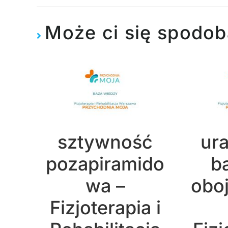
Może ci się spodob
sztywność
ur
pozapiramido
b
wa –
obo
Fizjoterapia i