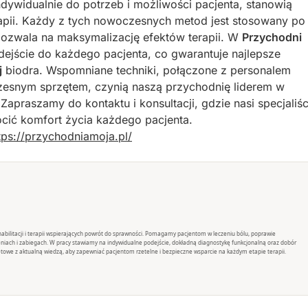
dywidualnie do potrzeb i możliwości pacjenta, stanowią
pii. Każdy z tych nowoczesnych metod jest stosowany po
pozwala na maksymalizację efektów terapii. W
Przychodni
ejście do każdego pacjenta, co gwarantuje najlepsze
j
biodra. Wspomniane techniki, połączone z personalem
esnym sprzętem, czynią naszą przychodnię liderem w
. Zapraszamy do kontaktu i konsultacji, gdzie nasi specjaliśc
cić komfort życia każdego pacjenta.
tps://przychodniamoja.pl/
rehabilitacji i terapii wspierających powrót do sprawności. Pomagamy pacjentom w leczeniu bólu, poprawie
eniach i zabiegach. W pracy stawiamy na indywidualne podejście, dokładną diagnostykę funkcjonalną oraz dobór
towe z aktualną wiedzą, aby zapewniać pacjentom rzetelne i bezpieczne wsparcie na każdym etapie terapii.