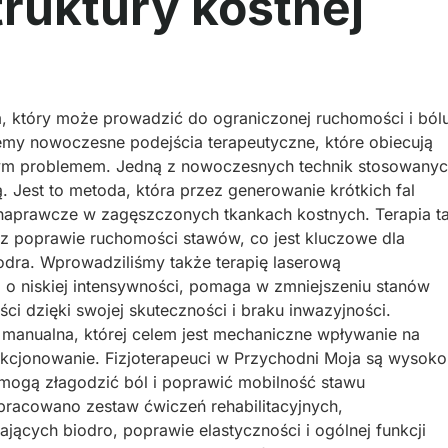
ruktury kostnej
em, który może prowadzić do ograniczonej ruchomości i ból
emy nowoczesne podejścia terapeutyczne, które obiecują
tym problemem. Jedną z nowoczesnych technik stosowany
ą. Jest to metoda, która przez generowanie krótkich fal
 naprawcze w zagęszczonych tkankach kostnych. Terapia t
az poprawie ruchomości stawów, co jest kluczowe dla
odra. Wprowadziliśmy także terapię laserową
a o niskiej intensywności, pomaga w zmniejszeniu stanów
ści dzięki swojej skuteczności i braku inwazyjności.
a manualna, której celem jest mechaniczne wpływanie na
unkcjonowanie. Fizjoterapeuci w Przychodni Moja są wysoko
 mogą złagodzić ból i poprawić mobilność stawu
pracowano zestaw ćwiczeń rehabilitacyjnych,
ących biodro, poprawie elastyczności i ogólnej funkcji