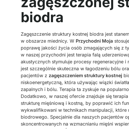
zagęszczonej st
biodra
Zagęszczenie struktury kostnej biodra jest stan
w obszarze miednicy. W
Przychodni Moja
stosuj
poprawę jakości życia osób zmagających się z 
w naszej przychodni jest terapia falą uderzeniow
akustycznych stymuluje procesy regeneracyjne i
jest szczególnie skuteczna w łagodzeniu bólu or
pacjentów z
zagęszczeniem struktury kostnej
bi
niskoenergetyczną, która używając wiązki światł
zapalnych i bólu. Terapia ta zyskuje na popularno
Dodatkowo, w naszej ofercie znajduje się terapi
strukturę mięśniową i kostną, by poprawić ich f
wykwalifikowani w technikach manipulacji, które
biodrowego. Specjalnie dla naszych pacjentów o
skoncentrowanych na wzmacnianiu mięśni wspieraj