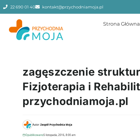
22 690 01 40
kontakt@przychodniamoja.pl
Strona Główna
zagęszczenie struktur
Fizjoterapia i Rehabil
przychodniamoja.pl
Autor:
Zespół Przychodnia Moja
Opublikowano
5 listopada, 2016, 8:00 am