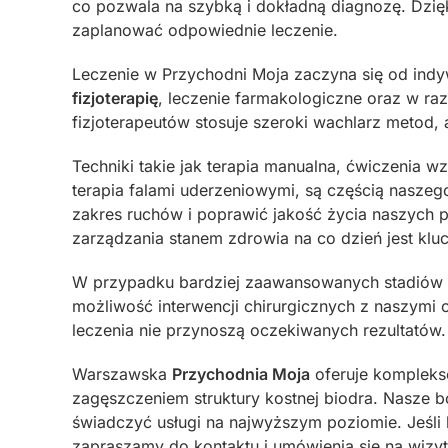
co pozwala na szybką i dokładną diagnozę. Dzię
zaplanować odpowiednie leczenie.
Leczenie w Przychodni Moja zaczyna się od ind
fizjoterapię
, leczenie farmakologiczne oraz w raz
fizjoterapeutów stosuje szeroki wachlarz metod,
Techniki takie jak terapia manualna, ćwiczenia 
terapia falami uderzeniowymi, są częścią nasze
zakres ruchów i poprawić jakość życia naszych 
zarządzania stanem zdrowia na co dzień jest k
W przypadku bardziej zaawansowanych stadiów za
możliwość interwencji chirurgicznych z naszymi 
leczenia nie przynoszą oczekiwanych rezultatów.
Warszawska
Przychodnia Moja
oferuje kompleks
zagęszczeniem struktury kostnej biodra. Nasze b
świadczyć usługi na najwyższym poziomie. Jeśli 
zapraszamy do kontaktu i umówienia się na wizyt