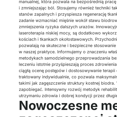
manualnej, która pozwala na bezpośrednią pracę
i zmniejszając ból. Stosujemy również techniki t
stanów zapalnych i przyspiesza regenerację tkan
zadanie wzmacniać mięśnie wokół stawu biodroweg
zmniejszenia ryzyka dalszych urazów. Innowacyjne
laseroterapia niskiej mocy, są dodatkowo wykor
kościach i tkankach okołostawowych. Przychodni
pozwalają na skuteczne i bezpieczne stosowanie 
w naszej praktyce. Informujemy o znaczeniu właśc
metodykach samodzielnego przeprowadzania be
leczeniu istotnie przyśpieszają proces zdrowienia
ciągłą ocenę postępów i dostosowywanie terapii d
traktowany indywidualnie, co pozwala maksymalni
takimi jak zagęszczenie struktury kostnej biodra.
zapobiegać. Intensywny rozwój metodyk rehabili
utrzymaniu zdrowia i dobrej kondycji przez długie
Nowoczesne met