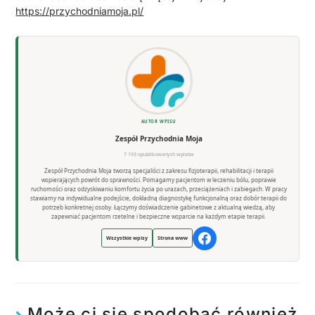
https://przychodniamoja.pl/
AUTOR WPISU
Zespół Przychodnia Moja
7 193 opublikowanych wpisów
Zespół Przychodnia Moja tworzą specjaliści z zakresu fizjoterapii, rehabilitacji i terapii
wspierających powrót do sprawności. Pomagamy pacjentom w leczeniu bólu, poprawie
ruchomości oraz odzyskiwaniu komfortu życia po urazach, przeciążeniach i zabiegach. W pracy
stawiamy na indywidualne podejście, dokładną diagnostykę funkcjonalną oraz dobór terapii do
potrzeb konkretnej osoby. Łączymy doświadczenie gabinetowe z aktualną wiedzą, aby
zapewniać pacjentom rzetelne i bezpieczne wsparcie na każdym etapie terapii.
Wszystkie wpisy
Strona www
Może ci się spodobać również