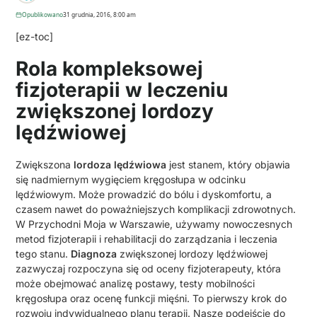
Opublikowano
31 grudnia, 2016, 8:00 am
[ez-toc]
Rola kompleksowej
fizjoterapii w leczeniu
zwiększonej lordozy
lędźwiowej
Zwiększona
lordoza lędźwiowa
jest stanem, który objawia
się nadmiernym wygięciem kręgosłupa w odcinku
lędźwiowym. Może prowadzić do bólu i dyskomfortu, a
czasem nawet do poważniejszych komplikacji zdrowotnych.
W Przychodni Moja w Warszawie, używamy nowoczesnych
metod fizjoterapii i rehabilitacji do zarządzania i leczenia
tego stanu.
Diagnoza
zwiększonej lordozy lędźwiowej
zazwyczaj rozpoczyna się od oceny fizjoterapeuty, która
może obejmować analizę postawy, testy mobilności
kręgosłupa oraz ocenę funkcji mięśni. To pierwszy krok do
rozwoju indywidualnego planu terapii. Nasze podejście do