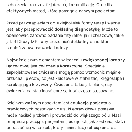
schorzenia poprzez fizjoterapię i rehabilitację. Oto kilka
efektywnych metod, które pomagają naszym pacjentom.
Przed przystąpieniem do jakiejkolwiek formy terapii ważne
jest, aby przeprowadzić
dokładną diagnostykę
. Może to
obejmować zarówno badanie fizykalne, jak i obrazowe, takie
jak RTG czy MRI, aby zrozumieć dokładny charakter i
stopień zaawansowania lordozy.
Najważniejszym elementem w leczeniu
zwiększonej lordozy
lędźwiowej
jest
ćwiczenia korekcyjne
. Specjalnie
zaprojektowane ćwiczenia mogą pomóc wzmocnić mięśnie
brzucha i pleców, co jest kluczowe w stabilizacji kręgosłupa i
korekcji jego krzywizny. Ćwiczenia takie jak plank, czy
ćwiczenia na stabilność core są tutaj często stosowane.
Kolejnym ważnym aspektem jest
edukacja pacjenta
o
prawidłowych postawach ciała. Nieprawidłowa postawa
może nasilać problem i prowadzić do większego bólu. Nasi
terapeuci pracują z pacjentami, ucząc ich, jak siedzieć, stać i
poruszać się w sposób, który minimalizuje obciążenia dla