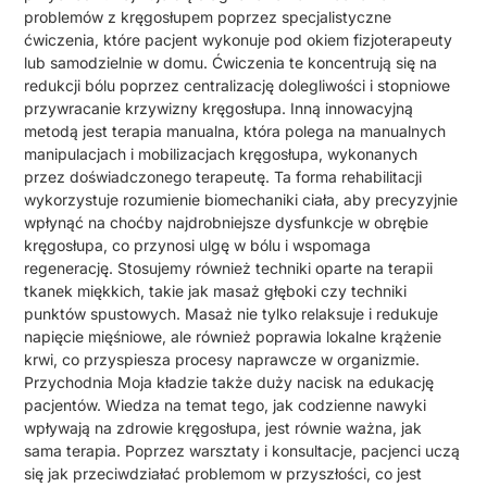
problemów z kręgosłupem poprzez specjalistyczne
ćwiczenia, które pacjent wykonuje pod okiem fizjoterapeuty
lub samodzielnie w domu. Ćwiczenia te koncentrują się na
redukcji bólu poprzez centralizację dolegliwości i stopniowe
przywracanie krzywizny kręgosłupa. Inną innowacyjną
metodą jest terapia manualna, która polega na manualnych
manipulacjach i mobilizacjach kręgosłupa, wykonanych
przez doświadczonego terapeutę. Ta forma rehabilitacji
wykorzystuje rozumienie biomechaniki ciała, aby precyzyjnie
wpłynąć na choćby najdrobniejsze dysfunkcje w obrębie
kręgosłupa, co przynosi ulgę w bólu i wspomaga
regenerację. Stosujemy również techniki oparte na terapii
tkanek miękkich, takie jak masaż głęboki czy techniki
punktów spustowych. Masaż nie tylko relaksuje i redukuje
napięcie mięśniowe, ale również poprawia lokalne krążenie
krwi, co przyspiesza procesy naprawcze w organizmie.
Przychodnia Moja kładzie także duży nacisk na edukację
pacjentów. Wiedza na temat tego, jak codzienne nawyki
wpływają na zdrowie kręgosłupa, jest równie ważna, jak
sama terapia. Poprzez warsztaty i konsultacje, pacjenci uczą
się jak przeciwdziałać problemom w przyszłości, co jest