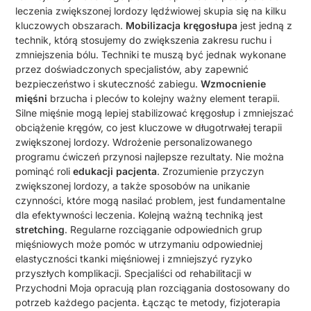
leczenia zwiększonej lordozy lędźwiowej skupia się na kilku
kluczowych obszarach.
Mobilizacja kręgosłupa
jest jedną z
technik, którą stosujemy do zwiększenia zakresu ruchu i
zmniejszenia bólu. Techniki te muszą być jednak wykonane
przez doświadczonych specjalistów, aby zapewnić
bezpieczeństwo i skuteczność zabiegu.
Wzmocnienie
mięśni
brzucha i pleców to kolejny ważny element terapii.
Silne mięśnie mogą lepiej stabilizować kręgosłup i zmniejszać
obciążenie kręgów, co jest kluczowe w długotrwałej terapii
zwiększonej lordozy. Wdrożenie personalizowanego
programu ćwiczeń przynosi najlepsze rezultaty. Nie można
pominąć roli
edukacji pacjenta
. Zrozumienie przyczyn
zwiększonej lordozy, a także sposobów na unikanie
czynności, które mogą nasilać problem, jest fundamentalne
dla efektywności leczenia. Kolejną ważną techniką jest
stretching
. Regularne rozciąganie odpowiednich grup
mięśniowych może pomóc w utrzymaniu odpowiedniej
elastyczności tkanki mięśniowej i zmniejszyć ryzyko
przyszłych komplikacji. Specjaliści od rehabilitacji w
Przychodni Moja opracują plan rozciągania dostosowany do
potrzeb każdego pacjenta. Łącząc te metody, fizjoterapia