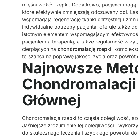
mięśni wokół rzepki. Dodatkowo, pacjenci mogą k
które efektywnie zmniejszają odczuwany ból. Lase
wspomagają regenerację tkanki chrzęstnej i zmni
indywidualne potrzeby pacjenta, oferuje także dos
istotnym elementem wspomagającym efektywność 
pacjentem a terapeutą, a także regularność wizyt,
cierpiących na
chondromalację rzepki
, kompleks
to szansa na poprawę jakości życia oraz powrót 
Najnowsze Meto
Chondromalacji 
Głównej
Chondromalacja rzepki to częsta dolegliwość, sz
Jaśniejsze zrozumienie tej dolegliwości i wykor
do skutecznego leczenia i szybkiego powrotu do