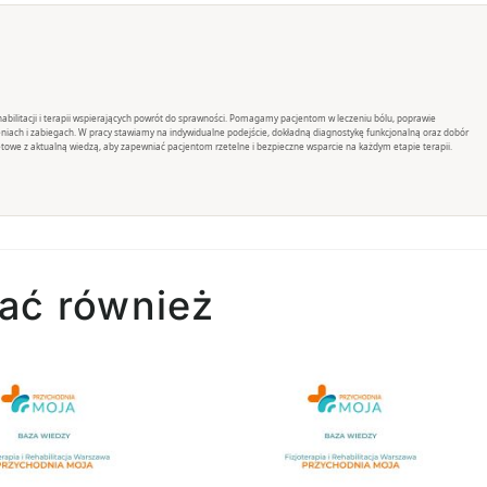
rehabilitacji i terapii wspierających powrót do sprawności. Pomagamy pacjentom w leczeniu bólu, poprawie
eniach i zabiegach. W pracy stawiamy na indywidualne podejście, dokładną diagnostykę funkcjonalną oraz dobór
towe z aktualną wiedzą, aby zapewniać pacjentom rzetelne i bezpieczne wsparcie na każdym etapie terapii.
ać również