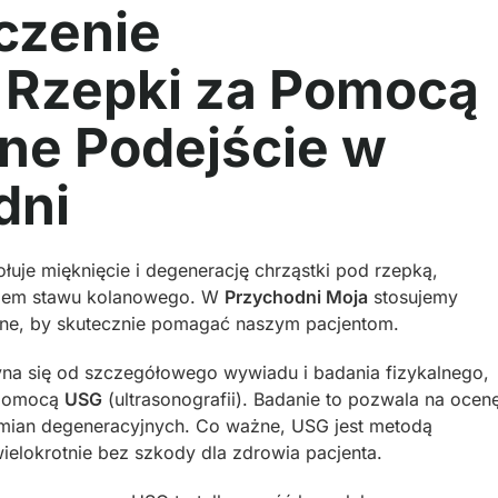
czenie
 Rzepki za Pomocą
e Podejście w
dni
łuje mięknięcie i degenerację chrząstki pod rzepką,
niem stawu kolanowego. W
Przychodni Moja
stosujemy
ne, by skutecznie pomagać naszym pacjentom.
na się od szczegółowego wywiadu i badania fizykalnego,
a pomocą
USG
(ultrasonografii). Badanie to pozwala na ocen
 zmian degeneracyjnych. Co ważne, USG jest metodą
ielokrotnie bez szkody dla zdrowia pacjenta.