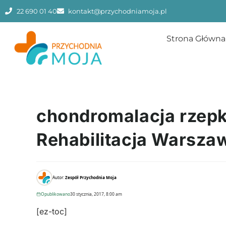
22 690 01 40
kontakt@przychodniamoja.pl
Strona Główna
chondromalacja rzepki 
Rehabilitacja Warsza
Autor:
Zespół Przychodnia Moja
Opublikowano
30 stycznia, 2017, 8:00 am
[ez-toc]