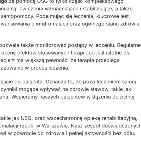
ego
za pomocą USG to tylko część kompleksowego
nualną, ćwiczenia wzmacniające i stabilizujące, a także
h samopomocy. Podejmując się leczenia, kluczowe jest
aawansowania chondromalacji oraz ogólnego stanu zdrowia
pozwala także monitorować postępy w leczeniu. Regularne
ocenę efektów stosowanych terapii, co jest istotne dla
 pacjent ma większą pewność, że terapia przebiega
gażowanie w proces leczenia.
jście do pacjenta. Oznacza to, że poza leczeniem samej
czynniki mogące wpływać na zdrowie stawów, takie jak
czna. Wspieramy naszych pacjentów w dążeniu do pełnej
 takie jak USG, oraz wszechstronną opiekę rehabilitacyjną,
romalacji rzepki w Warszawie. Nasz zespół doświadczonyc
wi w powrocie do zdrowia i pełnej aktywności bez bólu.