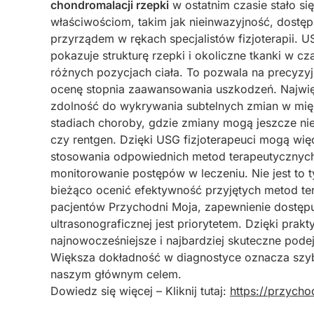
chondromalacji rzepki
w ostatnim czasie stało si
właściwościom, takim jak nieinwazyjność, dostęp
przyrządem w rękach specjalistów fizjoterapii. 
pokazuje strukturę rzepki i okoliczne tkanki w c
różnych pozycjach ciała. To pozwala na precyzy
ocenę stopnia zaawansowania uszkodzeń. Najwi
zdolność do wykrywania subtelnych zmian w mięk
stadiach choroby, gdzie zmiany mogą jeszcze ni
czy rentgen. Dzięki USG fizjoterapeuci mogą wię
stosowania odpowiednich metod terapeutycznych
monitorowanie postępów w leczeniu. Nie jest to 
bieżąco ocenić efektywność przyjętych metod ter
pacjentów Przychodni Moja, zapewnienie dostępu
ultrasonograficznej jest priorytetem. Dzięki pra
najnowocześniejsze i najbardziej skuteczne podej
Większa dokładność w diagnostyce oznacza szyb
naszym głównym celem.
Dowiedz się więcej – Kliknij tutaj:
https://przycho