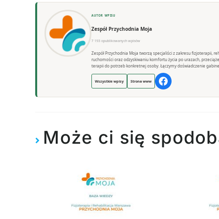
AUTOR WPISU
Zespół Przychodnia Moja
7 193 opublikowanych wpisów
Zespół Przychodnia Moja tworzą specjaliści z zakresu fizjoterapii, 
ruchomości oraz odzyskiwaniu komfortu życia po urazach, przeciąż
terapii do potrzeb konkretnej osoby. Łączymy doświadczenie gabine
Wszystkie wpisy
Strona www
Może ci się spodob