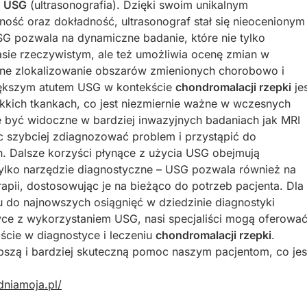
ę
USG
(ultrasonografia). Dzięki swoim unikalnym
ność oraz dokładność, ultrasonograf stał się nieocenionym
USG pozwala na dynamiczne badanie, które nie tylko
zasie rzeczywistym, ale też umożliwia ocenę zmian w
jne zlokalizowanie obszarów zmienionych chorobowo i
ększym atutem USG w kontekście
chondromalacji rzepki
je
kich tkankach, co jest niezmiernie ważne w wczesnych
e być widoczne w bardziej inwazyjnych badaniach jak MRI
c szybciej zdiagnozować problem i przystąpić do
. Dalsze korzyści płynące z użycia USG obejmują
tylko narzędzie diagnostyczne – USG pozwala również na
apii, dostosowując je na bieżąco do potrzeb pacjenta. Dla
 do najnowszych osiągnięć w dziedzinie diagnostyki
ktyce z wykorzystaniem USG, nasi specjaliści mogą oferowa
ście w diagnostyce i leczeniu
chondromalacji rzepki
.
szą i bardziej skuteczną pomoc naszym pacjentom, co jes
dniamoja.pl/