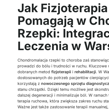
Jak Fizjoterapia
Pomagają w Cho
Rzepki: Integra
Leczenia w War
Chondromalacja rzepki to choroba zaś stanowiąca
prowadzi do bólu i trudności w ruchu. Kluczowe 
dobranych metod
fizjoterapii
i
rehabilitacji
. W Wa
dostosowanych do potrzeb pacjentów cierpiących
korzystają z
nowoczesnego sprzętu diagnostyc
stanu chrząstki. Dzięki temu możliwe jest skonstr
dalszej degeneracji i minimalizuje ból. W ramach t
terapia ruchowa, która zwiększa zakres ruchu st
Ważne jest także zastosowanie terapii manualne