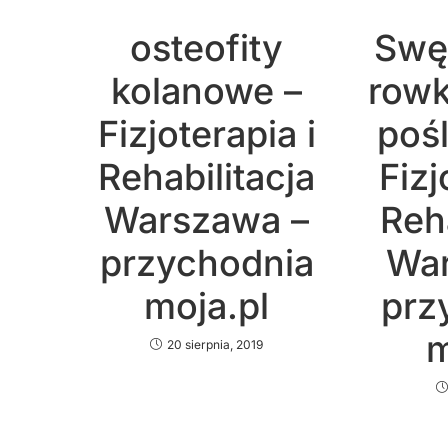
osteofity
Swę
kolanowe –
row
Fizjoterapia i
poś
Rehabilitacja
Fizj
Warszawa –
Reha
przychodnia
War
moja.pl
prz
m
20 sierpnia, 2019