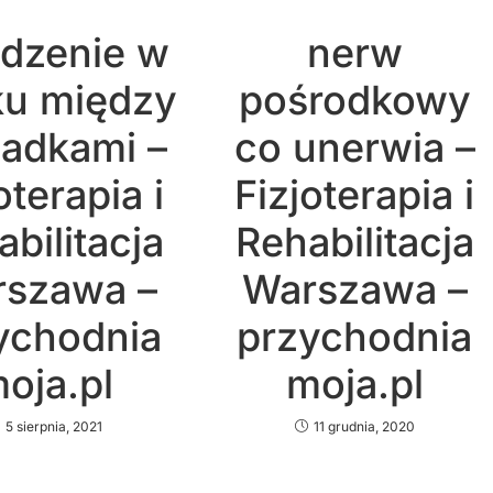
dzenie w
nerw
ku między
pośrodkowy
ladkami –
co unerwia –
oterapia i
Fizjoterapia i
bilitacja
Rehabilitacja
szawa –
Warszawa –
ychodnia
przychodnia
oja.pl
moja.pl
5 sierpnia, 2021
11 grudnia, 2020