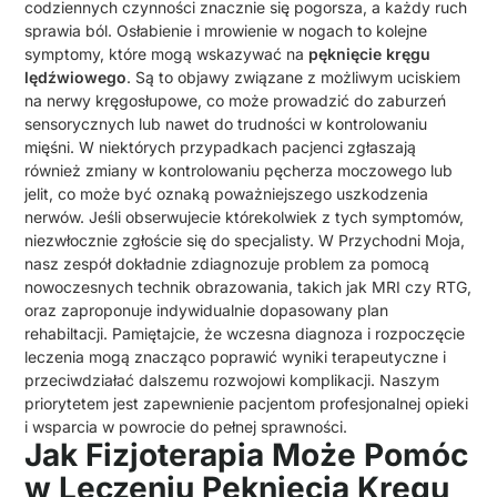
codziennych czynności znacznie się pogorsza, a każdy ruch
sprawia ból. Osłabienie i mrowienie w nogach to kolejne
symptomy, które mogą wskazywać na
pęknięcie kręgu
lędźwiowego
. Są to objawy związane z możliwym uciskiem
na nerwy kręgosłupowe, co może prowadzić do zaburzeń
sensorycznych lub nawet do trudności w kontrolowaniu
mięśni. W niektórych przypadkach pacjenci zgłaszają
również zmiany w kontrolowaniu pęcherza moczowego lub
jelit, co może być oznaką poważniejszego uszkodzenia
nerwów. Jeśli obserwujecie którekolwiek z tych symptomów,
niezwłocznie zgłoście się do specjalisty. W Przychodni Moja,
nasz zespół dokładnie zdiagnozuje problem za pomocą
nowoczesnych technik obrazowania, takich jak MRI czy RTG,
oraz zaproponuje indywidualnie dopasowany plan
rehabiltacji. Pamiętajcie, że wczesna diagnoza i rozpoczęcie
leczenia mogą znacząco poprawić wyniki terapeutyczne i
przeciwdziałać dalszemu rozwojowi komplikacji. Naszym
priorytetem jest zapewnienie pacjentom profesjonalnej opieki
i wsparcia w powrocie do pełnej sprawności.
Jak Fizjoterapia Może Pomóc
w Leczeniu Pęknięcia Kręgu