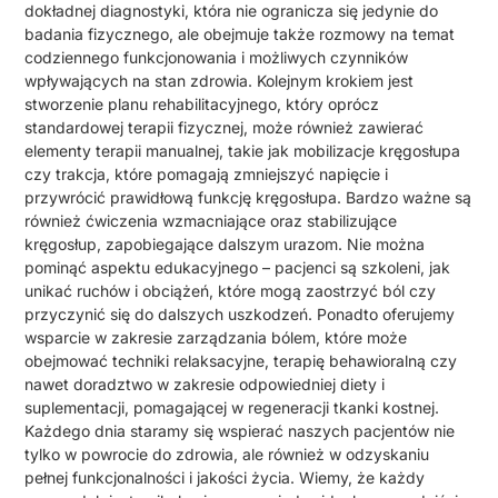
dokładnej diagnostyki, która nie ogranicza się jedynie do
badania fizycznego, ale obejmuje także rozmowy na temat
codziennego funkcjonowania i możliwych czynników
wpływających na stan zdrowia. Kolejnym krokiem jest
stworzenie planu rehabilitacyjnego, który oprócz
standardowej terapii fizycznej, może również zawierać
elementy terapii manualnej, takie jak mobilizacje kręgosłupa
czy trakcja, które pomagają zmniejszyć napięcie i
przywrócić prawidłową funkcję kręgosłupa. Bardzo ważne są
również ćwiczenia wzmacniające oraz stabilizujące
kręgosłup, zapobiegające dalszym urazom. Nie można
pominąć aspektu edukacyjnego – pacjenci są szkoleni, jak
unikać ruchów i obciążeń, które mogą zaostrzyć ból czy
przyczynić się do dalszych uszkodzeń. Ponadto oferujemy
wsparcie w zakresie zarządzania bólem, które może
obejmować techniki relaksacyjne, terapię behawioralną czy
nawet doradztwo w zakresie odpowiedniej diety i
suplementacji, pomagającej w regeneracji tkanki kostnej.
Każdego dnia staramy się wspierać naszych pacjentów nie
tylko w powrocie do zdrowia, ale również w odzyskaniu
pełnej funkcjonalności i jakości życia. Wiemy, że każdy