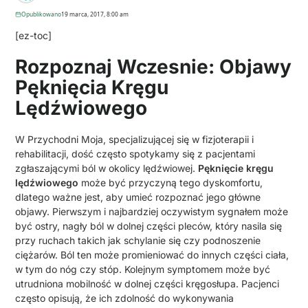
Opublikowano
19 marca, 2017, 8:00 am
[ez-toc]
Rozpoznaj Wczesnie: Objawy
Pęknięcia Kręgu
Lędźwiowego
W Przychodni Moja, specjalizującej się w fizjoterapii i
rehabilitacji, dość często spotykamy się z pacjentami
zgłaszającymi ból w okolicy lędźwiowej.
Pęknięcie kręgu
lędźwiowego
może być przyczyną tego dyskomfortu,
dlatego ważne jest, aby umieć rozpoznać jego główne
objawy. Pierwszym i najbardziej oczywistym sygnałem może
być ostry, nagły ból w dolnej części pleców, który nasila się
przy ruchach takich jak schylanie się czy podnoszenie
ciężarów. Ból ten może promieniować do innych części ciała,
w tym do nóg czy stóp. Kolejnym symptomem może być
utrudniona mobilność w dolnej części kręgosłupa. Pacjenci
często opisują, że ich zdolność do wykonywania