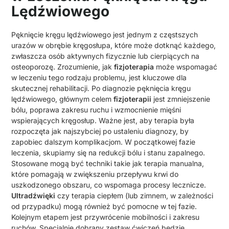
Lędźwiowego
Pęknięcie kręgu lędźwiowego jest jednym z częstszych
urazów w obrębie kręgosłupa, które może dotknąć każdego,
zwłaszcza osób aktywnych fizycznie lub cierpiących na
osteoporozę. Zrozumienie, jak
fizjoterapia
może wspomagać
w leczeniu tego rodzaju problemu, jest kluczowe dla
skutecznej rehabilitacji. Po diagnozie pęknięcia kręgu
lędźwiowego, głównym celem
fizjoterapii
jest zmniejszenie
bólu, poprawa zakresu ruchu i wzmocnienie mięśni
wspierających kręgosłup. Ważne jest, aby terapia była
rozpoczęta jak najszybciej po ustaleniu diagnozy, by
zapobiec dalszym komplikacjom. W początkowej fazie
leczenia, skupiamy się na redukcji bólu i stanu zapalnego.
Stosowane mogą być techniki takie jak terapia manualna,
które pomagają w zwiększeniu przepływu krwi do
uszkodzonego obszaru, co wspomaga procesy lecznicze.
Ultradźwięki
czy terapia ciepłem (lub zimnem, w zależności
od przypadku) mogą również być pomocne w tej fazie.
Kolejnym etapem jest przywrócenie mobilności i zakresu
ruchów. Specjalnie dobrany zestaw ćwiczeń będzie