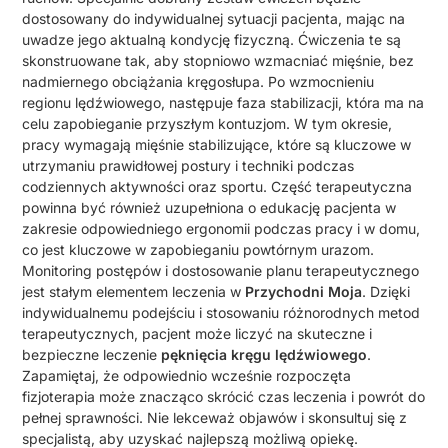
dostosowany do indywidualnej sytuacji pacjenta, mając na
uwadze jego aktualną kondycję fizyczną. Ćwiczenia te są
skonstruowane tak, aby stopniowo wzmacniać mięśnie, bez
nadmiernego obciążania kręgosłupa. Po wzmocnieniu
regionu lędźwiowego, następuje faza stabilizacji, która ma na
celu zapobieganie przyszłym kontuzjom. W tym okresie,
pracy wymagają mięśnie stabilizujące, które są kluczowe w
utrzymaniu prawidłowej postury i techniki podczas
codziennych aktywności oraz sportu. Część terapeutyczna
powinna być również uzupełniona o edukację pacjenta w
zakresie odpowiedniego ergonomii podczas pracy i w domu,
co jest kluczowe w zapobieganiu powtórnym urazom.
Monitoring postępów i dostosowanie planu terapeutycznego
jest stałym elementem leczenia w
Przychodni Moja
. Dzięki
indywidualnemu podejściu i stosowaniu różnorodnych metod
terapeutycznych, pacjent może liczyć na skuteczne i
bezpieczne leczenie
pęknięcia kręgu lędźwiowego
.
Zapamiętaj, że odpowiednio wcześnie rozpoczęta
fizjoterapia może znacząco skrócić czas leczenia i powrót do
pełnej sprawności. Nie lekceważ objawów i skonsultuj się z
specjalistą, aby uzyskać najlepszą możliwą opiekę.