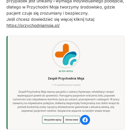
przypadek jest unikalny i wymaga indywidualnego podejścia,
dlatego w Przychodni Moja tworzymy środowisko, gdzie
pacjent czuje się zrozumiany i bezpieczny.
Jeśli chcesz dowiedzieć się więcej kliknij tutaj:
https://przychodniamoja.pl/
AUTOR WPISU
Zespół Przychodnia Moja
7 193 opublikowanych wpisów
Zespół Przychodnia Moja tworzą specjaliści z zakresu fizjoterapii, rehabilitacji i terapii
wspierających powrót do sprawności. Pomagamy pacjentom w leczeniu bólu, poprawie
ruchomości oraz odzyskiwaniu komfortu życia po urazach, przeciążeniach i zabiegach. W pracy
stawiamy na indywidualne podejście, dokładną diagnostykę funkcjonalną oraz dobór terapii do
potrzeb konkretnej osoby. Łączymy doświadczenie gabinetowe z aktualną wiedzą, aby
zapewniać pacjentom rzetelne i bezpieczne wsparcie na każdym etapie terapii.
Wszystkie wpisy
Strona www