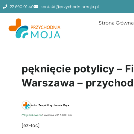
22 690 01 40
kontakt@przychodniamoja.pl
Strona Główna
pęknięcie potylicy – Fi
Warszawa – przychod
Autor:
Zespół Przychodnia Moja
Opublikowano
2 kwietnia, 2017, 8:00 am
[ez-toc]