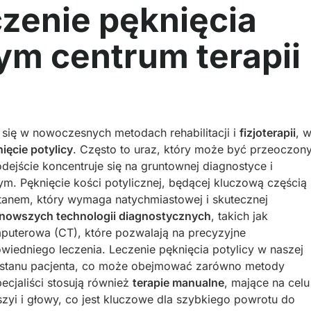
czenie pęknięcia
ym centrum terapii
się w nowoczesnych metodach rehabilitacji i
fizjoterapii
, 
ięcie potylicy
. Często to uraz, który może być przeoczon
ejście koncentruje się na gruntownej diagnostyce i
m. Pęknięcie kości potylicznej, będącej kluczową częścią
stanem, który wymaga natychmiastowej i skutecznej
jnowszych technologii diagnostycznych
, takich jak
puterowa (CT), które pozwalają na precyzyjne
iedniego leczenia. Leczenie pęknięcia potylicy w naszej
ji stanu pacjenta, co może obejmować zarówno metody
pecjaliści stosują również
terapie manualne
, mające na celu
zyi i głowy, co jest kluczowe dla szybkiego powrotu do