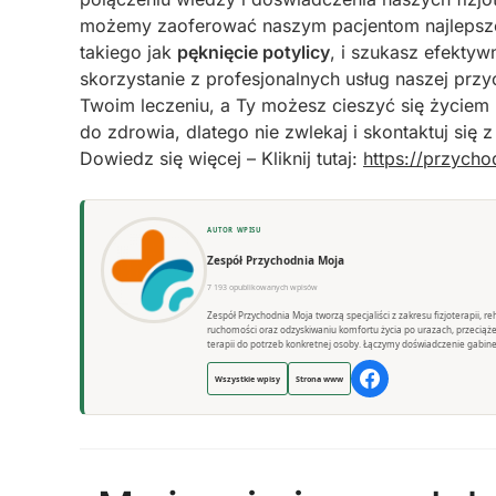
możemy zaoferować naszym pacjentom najlepsze 
takiego jak
pęknięcie potylicy
, i szukasz efekty
skorzystanie z profesjonalnych usług naszej pr
Twoim leczeniu, a Ty możesz cieszyć się życiem b
do zdrowia, dlatego nie zwlekaj i skontaktuj si
Dowiedz się więcej – Kliknij tutaj:
https://przycho
AUTOR WPISU
Zespół Przychodnia Moja
7 193 opublikowanych wpisów
Zespół Przychodnia Moja tworzą specjaliści z zakresu fizjoterapii, 
ruchomości oraz odzyskiwaniu komfortu życia po urazach, przeciąż
terapii do potrzeb konkretnej osoby. Łączymy doświadczenie gabine
Wszystkie wpisy
Strona www