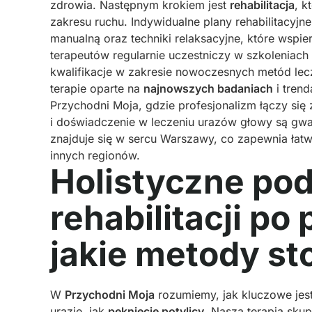
zdrowia. Następnym krokiem jest
rehabilitacja
, k
zakresu ruchu. Indywidualne plany rehabilitacy
manualną oraz techniki relaksacyjne, które wspie
terapeutów regularnie uczestniczy w szkoleniach
kwalifikacje w zakresie nowoczesnych metód l
terapie oparte na
najnowszych badaniach
i trend
Przychodni Moja, gdzie profesjonalizm łączy si
i doświadczenie w leczeniu urazów głowy są gwar
znajduje się w sercu Warszawy, co zapewnia łat
innych regionów.
Holistyczne pod
rehabilitacji po
jakie metody s
W
Przychodni Moja
rozumiemy, jak kluczowe jest
urazie, jak
pęknięcie potylicy
. Nasza terapia sku