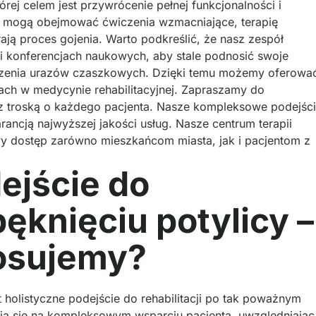
tórej celem jest przywrócenie pełnej funkcjonalności i
jne mogą obejmować ćwiczenia wzmacniające, terapię
rają proces gojenia. Warto podkreślić, że nasz zespół
 i konferencjach naukowych, aby stale podnosić swoje
eczenia urazów czaszkowych. Dzięki temu możemy oferowa
ach w medycynie rehabilitacyjnej. Zapraszamy do
ę z troską o każdego pacjenta. Nasze kompleksowe podejśc
ancją najwyższej jakości usług. Nasze centrum terapii
wy dostęp zarówno mieszkańcom miasta, jak i pacjentom z
ejście do
 pęknięciu potylicy –
tosujemy?
 holistyczne podejście do rehabilitacji po tak poważnym
pia się na kompleksowym wsparciu pacjenta, uwzględniając