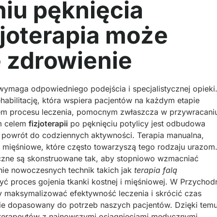
iu pęknięcia
izjoterapia może
 zdrowienie
wymaga odpowiedniego podejścia i specjalistycznej opieki
bilitację, która wspiera pacjentów na każdym etapie
em procesu leczenia, pomocnym zwłaszcza w przywracani
ym celem
fizjoterapii
po pęknięciu potylicy jest odbudowa
i powrót do codziennych aktywności. Terapia manualna,
a mięśniowe, które często towarzyszą tego rodzaju urazom
yczne są skonstruowane tak, aby stopniowo wzmacniać
ie nowoczesnych technik takich jak
terapia falą
ć proces gojenia tkanki kostnej i mięśniowej. W Przychod
 maksymalizować efektywność leczenia i skrócić czas
alnie dopasowany do potrzeb naszych pacjentów. Dzięki temu
oterapeutów z najnowszymi osiągnięciami medycznymi,