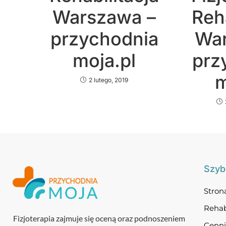
Warszawa –
Reha
przychodnia
War
moja.pl
prz
m
2 lutego, 2019
Szybk
Stron
Rehab
Fizjoterapia zajmuje się oceną oraz podnoszeniem
Cenn