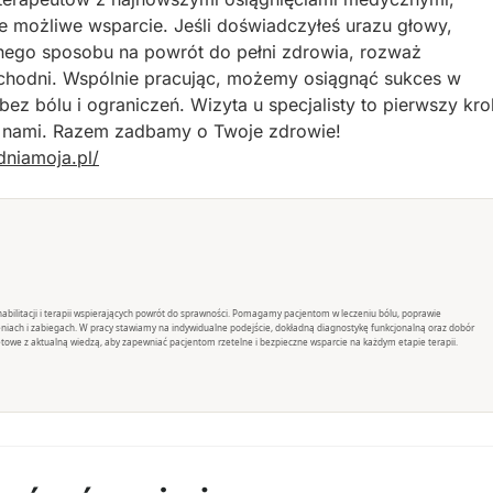
możliwe wsparcie. Jeśli doświadczyłeś urazu głowy,
wnego sposobu na powrót do pełni zdrowia, rozważ
zychodni. Wspólnie pracując, możemy osiągnąć sukces w
ez bólu i ograniczeń. Wizyta u specjalisty to pierwszy kro
ę z nami. Razem zadbamy o Twoje zdrowie!
dniamoja.pl/
rehabilitacji i terapii wspierających powrót do sprawności. Pomagamy pacjentom w leczeniu bólu, poprawie
eniach i zabiegach. W pracy stawiamy na indywidualne podejście, dokładną diagnostykę funkcjonalną oraz dobór
towe z aktualną wiedzą, aby zapewniać pacjentom rzetelne i bezpieczne wsparcie na każdym etapie terapii.