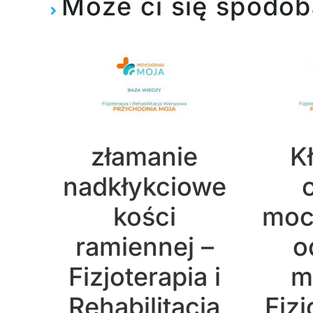
Może ci się spodob
złamanie
K
nadkłykciowe
kości
moc
ramiennej –
o
Fizjoterapia i
m
Rehabilitacja
Fizj