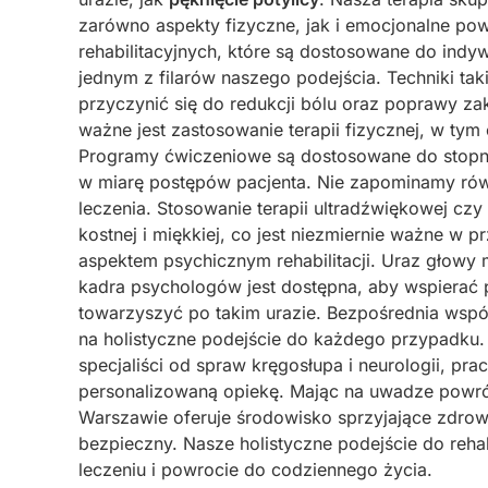
zarówno aspekty fizyczne, jak i emocjonalne po
rehabilitacyjnych, które są dostosowane do indy
jednym z filarów naszego podejścia. Techniki t
przyczynić się do redukcji bólu oraz poprawy za
ważne jest zastosowanie terapii fizycznej, w tym
Programy ćwiczeniowe są dostosowane do stopnia 
w miarę postępów pacjenta. Nie zapominamy rów
leczenia. Stosowanie terapii ultradźwiękowej czy
kostnej i miękkiej, co jest niezmiernie ważne w 
aspektem psychicznym rehabilitacji. Uraz głow
kadra psychologów jest dostępna, aby wspierać p
towarzyszyć po takim urazie. Bezpośrednia wspó
na holistyczne podejście do każdego przypadku. 
specjaliści od spraw kręgosłupa i neurologii, pr
personalizowaną opiekę. Mając na uwadze powrót
Warszawie oferuje środowisko sprzyjające zdrowi
bezpieczny. Nasze holistyczne podejście do rehab
leczeniu i powrocie do codziennego życia.