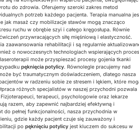
wrotu do zdrowia. Oferujemy szeroki zakres metod
widualnych potrzeb każdego pacjenta. Terapia manualna jes
akie jak masaż czy mobilizacje stawów mogą znacząco
kresu ruchu w obrębie szyi i całego kręgosłupa. Równie
 ćwiczeń przywracających siłę mięśniową i elastyczność.
zaawansowania rehabilitacji i są regularnie aktualizowan
nież o nowoczesnych technologiach wspierających proce
 laseroterapii może przyspieszać procesy gojenia tkanki
przypadku
pęknięcia potylicy
. Równolegle pracujemy nad
y może być traumatycznym doświadczeniem, dlatego nasza
acjentów w radzeniu sobie ze stresem i lękiem, które mog
łpraca różnych specjalistów w naszej przychodni pozwala
Fizjoterapeuci, terapeuci, psychologowie oraz lekarze
acują razem, aby zapewnić najbardziej efektywną i
 do pełnej funkcjonalności, nasza przychodnia w
eniu, gdzie każdy pacjent czuje się zauważony i
ilitacji po
pęknięciu potylicy
jest kluczem do sukcesu w