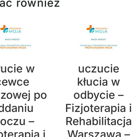
ać również
łucie w
uczucie
cewce
kłucia w
zowej po
odbycie –
ddaniu
Fizjoterapia i
oczu –
Rehabilitacja
oterapia i
Warszawa –