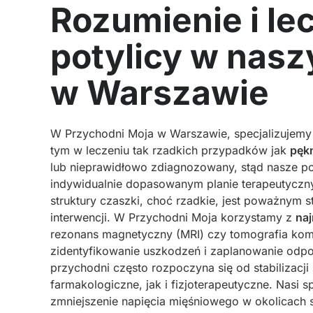
Rozumienie i le
potylicy w nasz
w Warszawie
W Przychodni Moja w Warszawie, specjalizujemy 
tym w leczeniu tak rzadkich przypadków jak
pękn
lub nieprawidłowo zdiagnozowany, stąd nasze pod
indywidualnie dopasowanym planie terapeutyczny
struktury czaszki, choć rzadkie, jest poważnym 
interwencji. W Przychodni Moja korzystamy z
na
rezonans magnetyczny (MRI) czy tomografia kom
zidentyfikowanie uszkodzeń i zaplanowanie odpow
przychodni często rozpoczyna się od stabilizac
farmakologiczne, jak i fizjoterapeutyczne. Nasi s
zmniejszenie napięcia mięśniowego w okolicach s