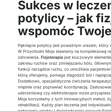
Sukces w leczen
potylicy – jak f
wspomóc Twoje
Pęknięcie potylicy jest poważnym urazem, który 
W Przychodni Moja stawiamy na kompleksową reha
zdrowienia.
Fizjoterapia
jest kluczowym element
zakresu ruchów oraz zmniejszaniu bólu. Główn
funkcji narządów ruchu, co umożliwia pacjentow
którą oferujemy, pomaga złagodzić ból i napięci
Dodatkowo, specjalistyczne ćwiczenia terapeut
mięśnie oraz poprawiać koordynację. Zastosowan
uderzeniową
czy
elektroterapia
może przyspieszy
Moja korzystamy z tych innowacyjnych metod, by
rehabilitacji. Każdy plan leczenia jest indywidu
połączeniu wiedzy i doświadczenia naszych fizj