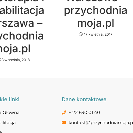
bilitacja
przychodnia
szawa –
moja.pl
ychodnia
17 kwietnia, 2017
oja.pl
23 września, 2018
ie linki
Dane kontaktowe
a Główna
+ 22 690 01 40
ilitacja
kontakt@przychodniamoja.p
ik