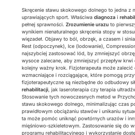
Skręcenie stawu skokowego dolnego to jedna z n
uprawiających sport. Właściwa
diagnoza
i
rehabil
pełnej sprawności.
Zrozumienie urazu
to pierwsz
wynikiem nienaturalnego skręcenia stopy w stosu
więzadeł. Objawy to ból, obrzęk, a czasem i sinia
Rest (odpoczynek), Ice (lodowanie), Compression 
najszybciej zastosować lód, by zmniejszyć obrzęk
wysoce zalecane, aby zmniejszyć przepływ krwi
kolejny ważny krok. Fizjoterapeuta może zalecić 
wzmacniające i rozciągające, które pomogą prz
fizjoterapeutyczne są niezbędne do odbudowy si
rehabilitacji
, jak laseroterapia czy terapia ultra
Stosowanie tych nowoczesnych metod w Przychod
stawu skokowego dolnego, minimalizując czas p
prawidłowym obciążaniu stawów i unikaniu sytuac
ta może pomóc uniknąć powtórnych urazów i in
mięśniowo-szkieletowym. Zastosowanie się do ws
programu rehabilitacyjnego i wykorzystanie dost