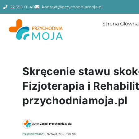
22 690 01 40
kontakt@przychodniamoja.pl
Strona Główna
Skręcenie stawu sko
Fizjoterapia i Rehabil
przychodniamoja.pl
Autor:
Zespół Przychodnia Moja
Opublikowano
16 czerwca, 2017, 8:00 am