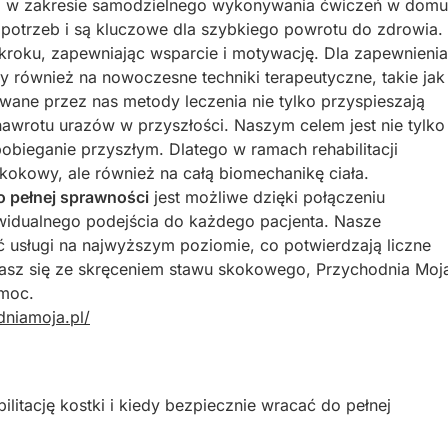
ta w zakresie samodzielnego wykonywania ćwiczeń w domu
potrzeb i są kluczowe dla szybkiego powrotu do zdrowia.
kroku, zapewniając wsparcie i motywację. Dla zapewnienia
 również na nowoczesne techniki terapeutyczne, takie jak
owane przez nas metody leczenia nie tylko przyspieszają
nawrotu urazów w przyszłości. Naszym celem jest nie tylko
pobieganie przyszłym. Dlatego w ramach rehabilitacji
okowy, ale również na całą biomechanikę ciała.
o pełnej sprawności
jest możliwe dzięki połączeniu
ywidualnego podejścia do każdego pacjenta. Nasze
 usługi na najwyższym poziomie, co potwierdzają liczne
gasz się ze skręceniem stawu skokowego, Przychodnia Moj
omoc.
dniamoja.pl/
itację kostki i kiedy bezpiecznie wracać do pełnej