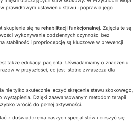
iły mięśni otaczających staw skokowy. W Przychodni Moja
 w prawidłowym ustawieniu stawu i poprawia jego
t skupienie się na
rehabilitacji funkcjonalnej
. Zajęcia te są
iwości wykonywania codziennych czynności bez
na stabilność i propriocepcję są kluczowe w prewencji
est także edukacja pacjenta. Uświadamiamy o znaczeniu
urazów w przyszłości, co jest istotne zwłaszcza dla
a nie tylko skutecznie leczyć skręcenia stawu skokowego,
o wystąpienia. Dzięki zaawansowanym metodom terapii
zybko wrócić do pełnej aktywności.
tać z doświadczenia naszych specjalistów i cieszyć się