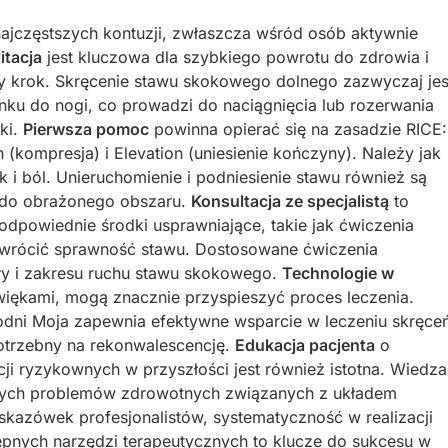
ajczęstszych kontuzji, zwłaszcza wśród osób aktywnie
itacja
jest kluczowa dla szybkiego powrotu do zdrowia i
y krok. Skręcenie stawu skokowego dolnego zazwyczaj jes
nku do nogi, co prowadzi do naciągnięcia lub rozerwania
ki.
Pierwsza pomoc
powinna opierać się na zasadzie RICE:
(kompresja) i Elevation (uniesienie kończyny). Należy jak
 i ból. Unieruchomienie i podniesienie stawu również są
 do obrażonego obszaru.
Konsultacja ze specjalistą
to
odpowiednie środki usprawniające, takie jak ćwiczenia
ywrócić sprawność stawu. Dostosowane ćwiczenia
ły i zakresu ruchu stawu skokowego.
Technologie w
dźwiękami, mogą znacznie przyspieszyć proces leczenia.
ni Moja zapewnia efektywne wsparcie w leczeniu skręce
otrzebny na rekonwalescencję.
Edukacja pacjenta
o
ji ryzykownych w przyszłości jest również istotna. Wiedza
nych problemów zdrowotnych związanych z układem
kazówek profesjonalistów, systematyczność w realizacji
ępnych narzędzi terapeutycznych to klucze do sukcesu w