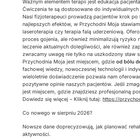
Ważnym elementem terapii jest edukacja pacjen
Ćwiczenia te są dostosowane do indywidualnych 
Nasi fizjoterapeuci prowadzą pacjentów krok po 
najlepszych efektów, w Przychodni Moja stawiamy
laseroterapia czy terapia falą uderzeniową. Ofer
proces gojenia, ale również minimalizują ryzyko 
leczenie aktualnych dolegliwości, ale również za
zwracamy uwagę nie tylko na uszkodzony staw sk
Przychodnia Moja jest miejscem, gdzie
od bólu d
fachowej wiedzy, nowoczesnej technologii i ind
wieloletnie doświadczenie pozwala nam oferować
pozytywne opinie naszych pacjentów. Jeśli zma
jest miejscem, gdzie znajdziesz profesjonalną p
Dowiedz się więcej – Kliknij tutaj:
https://przycho
Co nowego w sierpniu 2026?
Nowsze dane doprecyzowują, jak planować rehabil
aktywności.