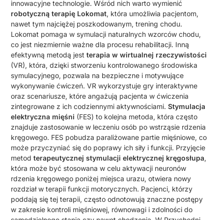
innowacyjne technologie. Wśród nich warto wymienić
robotyczną terapię Lokomat
, która umożliwia pacjentom,
nawet tym najciężej poszkodowanym, trening chodu.
Lokomat pomaga w symulacji naturalnych wzorców chodu,
co jest niezmiernie ważne dla procesu rehabilitacji. Inną
efektywną metodą jest
terapia w wirtualnej rzeczywistości
(VR), która, dzięki stworzeniu kontrolowanego środowiska
symulacyjnego, pozwala na bezpieczne i motywujące
wykonywanie ćwiczeń. VR wykorzystuje gry interaktywne
oraz scenariusze, które angażują pacjenta w ćwiczenia
zintegrowane z ich codziennymi aktywnościami.
Stymulacja
elektryczna mięśni
(FES) to kolejna metoda, która często
znajduje zastosowanie w leczeniu osób po wstrząsie rdzenia
kręgowego. FES pobudza paraliżowane partie mięśniowe, co
może przyczyniać się do poprawy ich siły i funkcji. Przyjęcie
metod
terapeutycznej stymulacji elektrycznej kręgosłupa
,
która może być stosowana w celu aktywacji neuronów
rdzenia kręgowego poniżej miejsca urazu, otwiera nowy
rozdział w terapii funkcji motorycznych. Pacjenci, którzy
poddają się tej terapii, często odnotowują znaczne postępy
w zakresie kontroli mięśniowej, równowagi i zdolności do
samodzielnego stania czy nawet chodzenia. W Przychodni