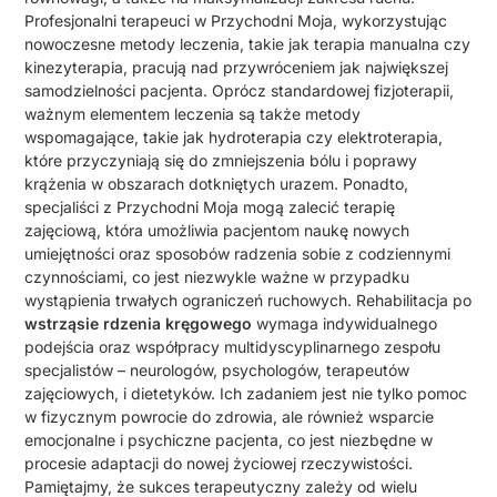
Profesjonalni terapeuci w Przychodni Moja, wykorzystując
nowoczesne metody leczenia, takie jak terapia manualna czy
kinezyterapia, pracują nad przywróceniem jak największej
samodzielności pacjenta. Oprócz standardowej fizjoterapii,
ważnym elementem leczenia są także metody
wspomagające, takie jak hydroterapia czy elektroterapia,
które przyczyniają się do zmniejszenia bólu i poprawy
krążenia w obszarach dotkniętych urazem. Ponadto,
specjaliści z Przychodni Moja mogą zalecić terapię
zajęciową, która umożliwia pacjentom naukę nowych
umiejętności oraz sposobów radzenia sobie z codziennymi
czynnościami, co jest niezwykle ważne w przypadku
wystąpienia trwałych ograniczeń ruchowych. Rehabilitacja po
wstrząsie rdzenia kręgowego
wymaga indywidualnego
podejścia oraz współpracy multidyscyplinarnego zespołu
specjalistów – neurologów, psychologów, terapeutów
zajęciowych, i dietetyków. Ich zadaniem jest nie tylko pomoc
w fizycznym powrocie do zdrowia, ale również wsparcie
emocjonalne i psychiczne pacjenta, co jest niezbędne w
procesie adaptacji do nowej życiowej rzeczywistości.
Pamiętajmy, że sukces terapeutyczny zależy od wielu