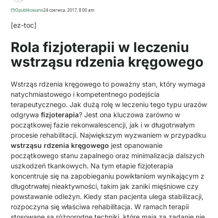
Opublikowano
24 czerwca, 2017, 8:00 am
[ez-toc]
Rola fizjoterapii w leczeniu
wstrząsu rdzenia kręgowego
Wstrząs rdzenia kręgowego to poważny stan, który wymaga
natychmiastowego i kompetentnego podejścia
terapeutycznego. Jak dużą rolę w leczeniu tego typu urazów
odgrywa
fizjoterapia
? Jest ona kluczowa zarówno w
początkowej fazie rekonwalescencji, jak i w długotrwałym
procesie rehabilitacji. Największym wyzwaniem w przypadku
wstrząsu rdzenia kręgowego
jest opanowanie
początkowego stanu zapalnego oraz minimalizacja dalszych
uszkodzeń tkankowych. Na tym etapie fizjoterapia
koncentruje się na zapobieganiu powikłaniom wynikającym z
długotrwałej nieaktywności, takim jak zaniki mięśniowe czy
powstawanie odleżyn. Kiedy stan pacjenta ulega stabilizacji,
rozpoczyna się właściwa rehabilitacja. W ramach terapii
stosowane są różnorodne techniki, które mają za zadanie nie