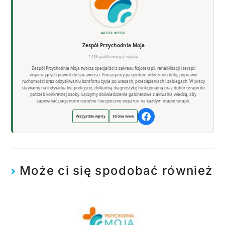
AUTOR WPISU
Zespół Przychodnia Moja
7 193 opublikowanych wpisów
Zespół Przychodnia Moja tworzą specjaliści z zakresu fizjoterapii, rehabilitacji i terapii
wspierających powrót do sprawności. Pomagamy pacjentom w leczeniu bólu, poprawie
ruchomości oraz odzyskiwaniu komfortu życia po urazach, przeciążeniach i zabiegach. W pracy
stawiamy na indywidualne podejście, dokładną diagnostykę funkcjonalną oraz dobór terapii do
potrzeb konkretnej osoby. Łączymy doświadczenie gabinetowe z aktualną wiedzą, aby
zapewniać pacjentom rzetelne i bezpieczne wsparcie na każdym etapie terapii.
Wszystkie wpisy
Strona www
Może ci się spodobać również