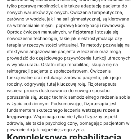
tylko poprawę mobilności, ale także adaptację pacjenta do
nowych warunków życiowych. Ćwiczenia terapeutyczne,
zarówno w wodzie, jak i na sali gimnastycznej, są kierowane
na wzmacnianie mięśni, poprawę koordynacji i równowagi.
Oprócz ćwiczeń manualnych, w
fizjoterapii
stosuje się
nowoczesne technologie, takie jak elektrostymulacja czy
terapia w rzeczywistości wirtualnej. Te metody pozwalają na
efektywne angażowanie pacjenta w leczenie oraz mogą
prowadzić do częściowego przywrócenia funkcji utraconych
w wyniku urazu. Ostatni etap rehabilitacji skupia się na
reintegracji pacjenta z społeczeństwem. Ćwiczenia
funkcjonalne oraz edukacja zarówno pacjenta, jak i jego
rodziny, odgrywają tutaj kluczową rolę. Fizjoterapeuta
wspiera proces dostosowania do nowego sposobu
poruszania się, ucząc technik samodzielnego radzenia sobie
w życiu codziennym. Podsumowując,
fizjoterapia
jest
fundamentem skutecznego leczenia
wstrząsu rdzenia
kręgowego
. Wspomaga ona nie tylko fizyczny aspekt
zdrowia, ale także psychologiczny, pomagając pacjentom w
powrocie do jak najpełniejszego życia.
Kompleksowa rehabilitacja