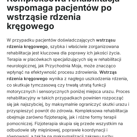
wspomaga pacjentów po
wstrząsie rdzenia
kręgowego
W przypadku pacjentów doświadczających
wstrząsu
rdzenia kręgowego
, szybka i właściwie zorganizowana
rehabilitacja jest kluczowa dla poprawy ich jakości życia.
Terapia w placówkach specjalizujących się w rehabilitacji
neurologicznej, jak Przychodnia Moja, może znacząco
wpłynąć na efektywność procesu zdrowienia.
Wstrząs
rdzenia kręgowego
wynika z nagłego uszkodzenia rdzenia,
co skutkuje tymczasową czy trwałą utratą funkcji
motorycznych i sensorycznych poniżej miejsca urazu. Proces
rehabilitacyjny w takich przypadkach powinien rozpocząć
się jak najszybciej, by maksymalnie ograniczyć skutki urazu i
przyspieszyć powrót do zdrowia. Kompleksowa rehabilitacja
obejmuje zarówno fizjoterapię, jak i różne formy terapii
pomocniczej. Fizjoterapia skupia się przede wszystkim na
odbudowie siły mięśniowej, poprawie koordynacji i
równowagi, a także na maksymalizacji zakresu ruchu.