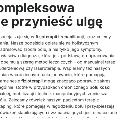
 kompleksowa
że przynieść ulgę
specjalizuje się w
fizjoterapii
i
rehabilitacji
, zrozumiemy
nia. Nasze podejście opiera się na holistycznym
adresować źródła bólu, a nie tylko jego symptomy.
 właściwa diagnoza, która jest podstawą do opracowania
 obejmują szereg metod leczniczych – od manualnej terapii
ą uderzeniową czy laseroterapia. Wspieramy też naszych
mian w codziennym funkcjonowaniu, które pomagają
arne sesje
fizjoterapii
mogą znacząco poprawić zakres
ególnie istotne w przypadkach chronicznego
bólu kości
.
lnej, mobilizacji i technik manipulacyjnych zmniejsza
bólu. Zalecamy również naszym pacjentom terapie
taping, które pomagają w łagodzeniu bólu i przyspieszają
ćwiczeń stabilizujących i wzmacniających jest nieocenione