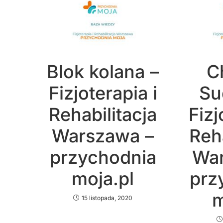
Blok kolana –
C
Fizjoterapia i
Su
Rehabilitacja
Fizj
Warszawa –
Reha
przychodnia
War
moja.pl
prz
m
15 listopada, 2020