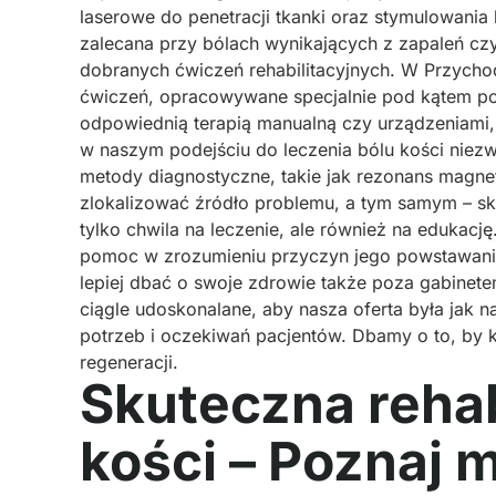
laserowe do penetracji tkanki oraz stymulowania
zalecana przy bólach wynikających z zapaleń czy
dobranych ćwiczeń rehabilitacyjnych. W Przycho
ćwiczeń, opracowywane specjalnie pod kątem pot
odpowiednią terapią manualną czy urządzeniami,
w naszym podejściu do leczenia bólu kości nie
metody diagnostyczne, takie jak rezonans magnet
zlokalizować źródło problemu, a tym samym – sku
tylko chwila na leczenie, ale również na edukację
pomoc w zrozumieniu przyczyn jego powstawania i
lepiej dbać o swoje zdrowie także poza gabinet
ciągle udoskonalane, aby nasza oferta była jak 
potrzeb i oczekiwań pacjentów. Dbamy o to, by ka
regeneracji.
Skuteczna rehab
kości – Poznaj 