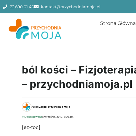
22 690 01 40
kontakt@przychodniamoja.pl
Strona Główna
ból kości – Fizjoterap
– przychodniamoja.pl
Autor:
Zespół Przychodnia Moja
Opublikowano
8 września, 2017, 8:00 am
[ez-toc]