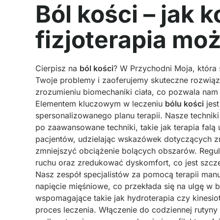
Ból kości – jak
fizjoterapia mo
Cierpisz na
ból kości
? W Przychodni Moja, która 
Twoje problemy i zaoferujemy skuteczne rozwiąza
zrozumieniu biomechaniki ciała, co pozwala nam 
Elementem kluczowym w leczeniu
bólu kości
jest
spersonalizowanego planu terapii. Nasze techniki
po zaawansowane techniki, takie jak terapia fal
pacjentów, udzielając wskazówek dotyczących z
zmniejszyć obciążenie bolących obszarów. Regul
ruchu oraz zredukować dyskomfort, co jest szcz
Nasz zespół specjalistów za pomocą terapii manua
napięcie mięśniowe, co przekłada się na ulgę w 
wspomagające takie jak hydroterapia czy kinesio
proces leczenia. Włączenie do codziennej rutyny 