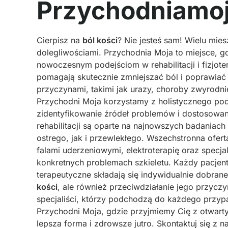
Przychodniamoj
Cierpisz na
ból kości
? Nie jesteś sam! Wielu m
dolegliwościami. Przychodnia Moja to miejsce, g
nowoczesnym podejściom w rehabilitacji i fizjote
pomagają skutecznie zmniejszać ból i poprawiać
przyczynami, takimi jak urazy, choroby zwyrodni
Przychodni Moja korzystamy z holistycznego pod
zidentyfikowanie źródeł problemów i dostosowa
rehabilitacji są oparte na najnowszych badaniach
ostrego, jak i przewlekłego. Wszechstronna ofert
falami uderzeniowymi, elektroterapię oraz specj
konkretnych problemach szkieletu. Każdy pacjent 
terapeutyczne składają się indywidualnie dobrane
kości
, ale również przeciwdziałanie jego przycz
specjaliści, którzy podchodzą do każdego prz
Przychodni Moja, gdzie przyjmiemy Cię z otwart
lepsza forma i zdrowsze jutro. Skontaktuj się z n