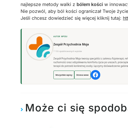
najlepsze metody walki z
bólem kości
w innowacy
Nie pozwól, aby ból kości ograniczał Twoje życie
Jeśli chcesz dowiedzieć się więcej kliknij tutaj:
ht
AUTOR WPISU
Zespół Przychodnia Moja
7 193 opublikowanych wpisów
Zespół Przychodnia Moja tworzą specjaliści z zakresu fizjoterapii, 
ruchomości oraz odzyskiwaniu komfortu życia po urazach, przeciąż
terapii do potrzeb konkretnej osoby. Łączymy doświadczenie gabine
Wszystkie wpisy
Strona www
Może ci się spodob