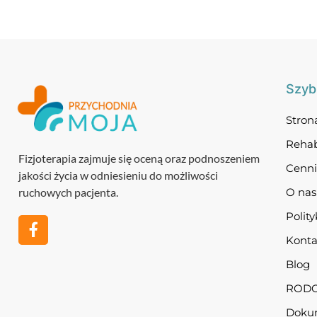
Szybk
Stron
Rehab
Fizjoterapia zajmuje się oceną oraz podnoszeniem
Cenn
jakości życia w odniesieniu do możliwości
ruchowych pacjenta.
O nas
Polit
Konta
Blog
ROD
Dokum