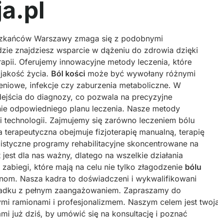
a.pl
ieszkańców Warszawy zmaga się z podobnymi
dzie znajdziesz wsparcie w dążeniu do zdrowia dzięki
rapii. Oferujemy innowacyjne metody leczenia, które
 jakość życia.
Ból kości
może być wywołany różnymi
eniowe, infekcje czy zaburzenia metaboliczne. W
ejścia do diagnozy, co pozwala na precyzyjne
nie odpowiedniego planu leczenia. Nasze metody
 i technologii. Zajmujemy się zarówno leczeniem bólu
a terapeutyczna obejmuje fizjoterapię manualną, terapię
alistyczne programy rehabilitacyjne skoncentrowane na
jest dla nas ważny, dlatego na wszelkie działania
 zabiegi, które mają na celu nie tylko złagodzenie
bólu
ynom. Nasza kadra to doświadczeni i wykwalifikowani
ypadku z pełnym zaangażowaniem. Zapraszamy do
ymi ramionami i profesjonalizmem. Naszym celem jest twoj
ami już dziś, by umówić się na konsultację i poznać