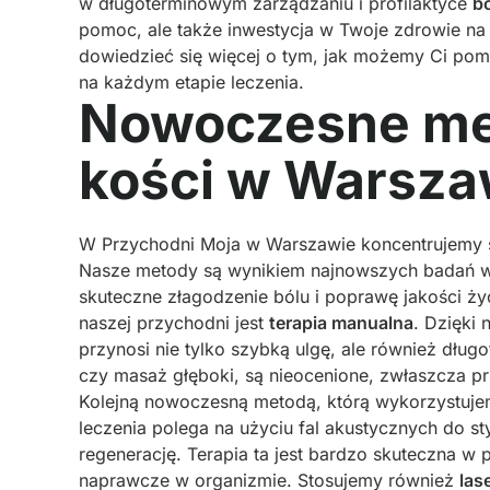
w długoterminowym zarządzaniu i profilaktyce
bó
pomoc, ale także inwestycja w Twoje zdrowie n
dowiedzieć się więcej o tym, jak możemy Ci pomó
na każdym etapie leczenia.
Nowoczesne met
kości w Warsza
W Przychodni Moja w Warszawie koncentrujemy s
Nasze metody są wynikiem najnowszych badań w
skuteczne złagodzenie bólu i poprawę jakości ż
naszej przychodni jest
terapia manualna
. Dzięki 
przynosi nie tylko szybką ulgę, ale również dług
czy masaż głęboki, są nieocenione, zwłaszcza 
Kolejną nowoczesną metodą, którą wykorzystuje
leczenia polega na użyciu fal akustycznych do sty
regenerację. Terapia ta jest bardzo skuteczna 
naprawcze w organizmie. Stosujemy również
las