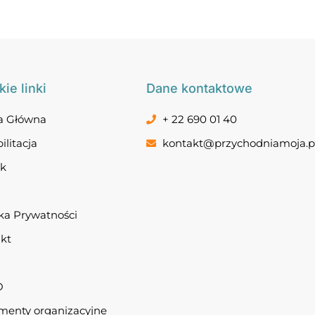
ie linki
Dane kontaktowe
a Główna
+ 22 690 01 40
ilitacja
kontakt@przychodniamoja.p
ik
yka Prywatności
kt
O
enty organizacyjne