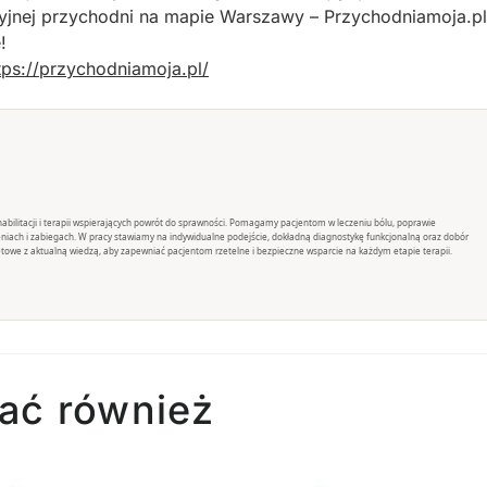
jnej przychodni na mapie Warszawy – Przychodniamoja.pl
!
tps://przychodniamoja.pl/
rehabilitacji i terapii wspierających powrót do sprawności. Pomagamy pacjentom w leczeniu bólu, poprawie
eniach i zabiegach. W pracy stawiamy na indywidualne podejście, dokładną diagnostykę funkcjonalną oraz dobór
towe z aktualną wiedzą, aby zapewniać pacjentom rzetelne i bezpieczne wsparcie na każdym etapie terapii.
ać również