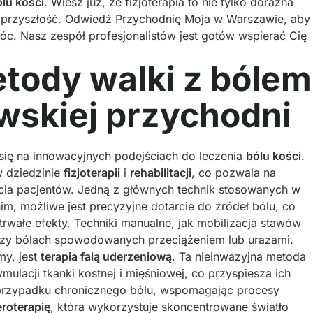
lu kości
. Wiesz już, że fizjoterapia to nie tylko doraźna
a przyszłość. Odwiedź Przychodnię Moja w Warszawie, aby
c. Nasz zespół profesjonalistów jest gotów wspierać Cię
ody walki z bólem
wskiej przychodni
ię na innowacyjnych podejściach do leczenia
bólu kości
.
 dziedzinie
fizjoterapii
i
rehabilitacji
, co pozwala na
ycia pacjentów. Jedną z głównych technik stosowanych w
nim, możliwe jest precyzyjne dotarcie do źródeł bólu, co
otrwałe efekty. Techniki manualne, jak mobilizacja stawów
przy bólach spowodowanych przeciążeniem lub urazami.
my, jest
terapia falą uderzeniową
. Ta nieinwazyjna metoda
mulacji tkanki kostnej i mięśniowej, co przyspiesza ich
w przypadku chronicznego bólu, wspomagając procesy
eroterapię
, która wykorzystuje skoncentrowane światło