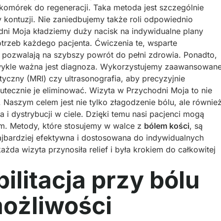
 komórek do regeneracji. Taka metoda jest szczególnie
 kontuzji. Nie zaniedbujemy także roli odpowiednio
dni Moja kładziemy duży nacisk na indywidualne plany
rzeb każdego pacjenta. Ćwiczenia te, wsparte
 pozwalają na szybszy powrót do pełni zdrowia. Ponadto,
zwykle ważna jest diagnoza. Wykorzystujemy zaawansowan
yczny (MRI) czy ultrasonografia, aby precyzyjnie
tecznie je eliminować. Wizyta w Przychodni Moja to nie
. Naszym celem jest nie tylko złagodzenie bólu, ale równie
 dystrybucji w ciele. Dzięki temu nasi pacjenci mogą
em. Metody, które stosujemy w walce z
bólem kości
, są
najbardziej efektywna i dostosowana do indywidualnych
żda wizyta przynosiła relief i była krokiem do całkowitej
ilitacja przy bólu
możliwości