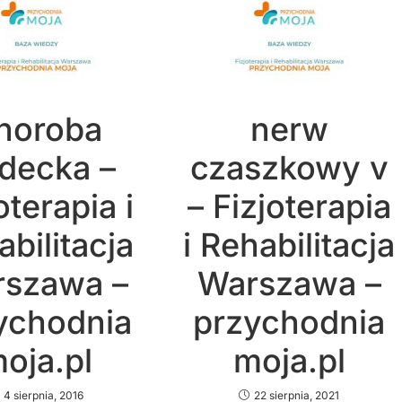
horoba
nerw
decka –
czaszkowy v
oterapia i
– Fizjoterapia
bilitacja
i Rehabilitacja
szawa –
Warszawa –
ychodnia
przychodnia
oja.pl
moja.pl
4 sierpnia, 2016
22 sierpnia, 2021