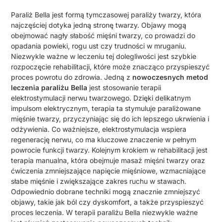
Paraliż Bella jest formą tymczasowej paraliży twarzy, która
najczęściej dotyka jedną stronę twarzy. Objawy mogą
obejmować nagły słabość mięśni twarzy, co prowadzi do
opadania powieki, rogu ust czy trudności w mruganiu.
Niezwykle ważne w leczeniu tej dolegliwości jest szybkie
rozpoczęcie rehabilitacji, które może znacząco przyspieszyć
proces powrotu do zdrowia. Jedną z
nowoczesnych metod
leczenia paraliżu Bella
jest stosowanie terapii
elektrostymulacji nerwu twarzowego. Dzięki delikatnym
impulsom elektrycznym, terapia ta stymuluje paraliżowane
mięśnie twarzy, przyczyniając się do ich lepszego ukrwienia i
odżywienia. Co ważniejsze, elektrostymulacja wspiera
regenerację nerwu, co ma kluczowe znaczenie w pełnym
powrocie funkcji twarzy. Kolejnym krokiem w rehabilitacji jest
terapia manualna, która obejmuje masaż mięśni twarzy oraz
ćwiczenia zmniejszające napięcie mięśniowe, wzmacniające
słabe mięśnie i zwiększające zakres ruchu w stawach.
Odpowiednio dobrane techniki mogą znacznie zmniejszyć
objawy, takie jak ból czy dyskomfort, a także przyspieszyć
proces leczenia. W terapii paraliżu Bella niezwykle ważne