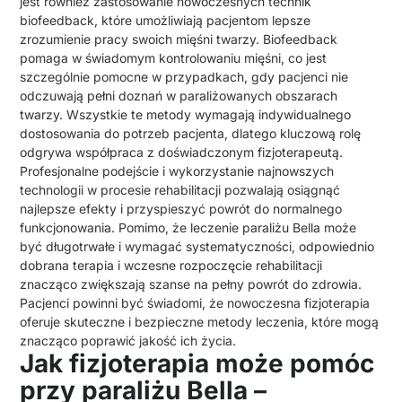
jest również zastosowanie nowoczesnych technik
biofeedback, które umożliwiają pacjentom lepsze
zrozumienie pracy swoich mięśni twarzy. Biofeedback
pomaga w świadomym kontrolowaniu mięśni, co jest
szczególnie pomocne w przypadkach, gdy pacjenci nie
odczuwają pełni doznań w paraliżowanych obszarach
twarzy. Wszystkie te metody wymagają indywidualnego
dostosowania do potrzeb pacjenta, dlatego kluczową rolę
odgrywa współpraca z doświadczonym fizjoterapeutą.
Profesjonalne podejście i wykorzystanie najnowszych
technologii w procesie rehabilitacji pozwalają osiągnąć
najlepsze efekty i przyspieszyć powrót do normalnego
funkcjonowania. Pomimo, że leczenie paraliżu Bella może
być długotrwałe i wymagać systematyczności, odpowiednio
dobrana terapia i wczesne rozpoczęcie rehabilitacji
znacząco zwiększają szanse na pełny powrót do zdrowia.
Pacjenci powinni być świadomi, że nowoczesna fizjoterapia
oferuje skuteczne i bezpieczne metody leczenia, które mogą
znacząco poprawić jakość ich życia.
Jak fizjoterapia może pomóc
przy paraliżu Bella –