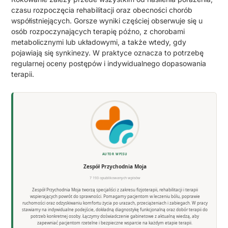
czasu rozpoczęcia rehabilitacji oraz obecności chorób
współistniejących. Gorsze wyniki częściej obserwuje się u
osób rozpoczynających terapię późno, z chorobami
metabolicznymi lub układowymi, a także wtedy, gdy
pojawiają się synkinezy. W praktyce oznacza to potrzebę
regularnej oceny postępów i indywidualnego dopasowania
terapii.
AUTOR WPISU
Zespół Przychodnia Moja
7 193 opublikowanych wpisów
Zespół Przychodnia Moja tworzą specjaliści z zakresu fizjoterapii, rehabilitacji i terapii
wspierających powrót do sprawności. Pomagamy pacjentom w leczeniu bólu, poprawie
ruchomości oraz odzyskiwaniu komfortu życia po urazach, przeciążeniach i zabiegach. W pracy
stawiamy na indywidualne podejście, dokładną diagnostykę funkcjonalną oraz dobór terapii do
potrzeb konkretnej osoby. Łączymy doświadczenie gabinetowe z aktualną wiedzą, aby
zapewniać pacjentom rzetelne i bezpieczne wsparcie na każdym etapie terapii.