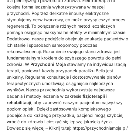
dla pełniejszego powrotu do zdrowia. Elektroterapia to
kolejna forma leczenia wykorzystywana w naszej
przychodni. Poprzez delikatne impulsy elektryczne
stymulujemy nerw twarzowy, co może przyspieszyć proces
regeneracji. To połączenie różnych metod leczniczych
pomaga osiągnąć maksymalne efekty w minimalnym czasie.
Dodatkowo, nasze podejście obejmuje edukację pacjentów o
ich stanie i sposobach samopomocy podczas
rekonwalescencji. Rozumienie swojego stanu zdrowia jest
fundamentalnym krokiem do szybszego powrotu do pełni
zdrowia. W
Przychodni Moja
stawiamy na indywidualizację
terapii, ponieważ każdy przypadek paraliżu Bella jest
unikalny. Regularne konsultacje i dostosowywanie planów
terapeutycznych umożliwiają osiągnięcie najlepszych
wyników. Nasza przychodnia wykorzystuje najnowsze
badania i metody leczenia w zakresie
fizjoterapii i
rehabilitacji
, aby zapewnić naszym pacjentom najwyższy
poziom opieki. Dzięki zastosowaniu kompleksowego
podejścia do każdego przypadku, pacjenci mogą szybciej
wrócić do zdrowia i cieszyć się lepszą jakością życia.
Dowiedz się więcej – Kliknij tutaj:
https://przychodniamoja.pl/