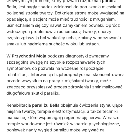
Głównym symptomem, który pozwala rozpoznać
paraliż
Bella
, jest nagły spadek zdolności do poruszania mięśniami
po jednej stronie twarzy. Dotknięta strona może wyglądać na
opadającą, a pacjent może mieć trudności z mruganiem,
uśmiechaniem się czy nawet zamykaniem powieki. Oprócz
widocznych problemów z ruchomością twarzy, chorzy
często zgłaszają ból w okolicy ucha, zmiany w odczuwaniu
smaku lub nadmierną suchość w oku lub ustach.
W
Przychodni Moja
podczas diagnostyki zwracamy
szczególną uwagę na szybkie rozpoznawanie tych
symptomów, co pozwala na wczesne rozpoczęcie
rehabilitacji. Interwencja fizjoterapeutyczna, skoncentrowana
przede wszystkim na pracy z mięśniami twarzy, może
znacząco przyspieszyć proces zdrowienia i zminimalizować
długofalowe skutki paraliżu.
Rehabilitacja
paraliżu Bella
obejmuje ćwiczenia stymulujące
mięśnie twarzy, terapie elektrostymulacji, a także techniki
manualne, które wspomagają regenerację nerwu. W nasze
terapie wbudowane jest również wsparcie psychologiczne,
ponieważ nagły wygląd paraliżu może wpływać na