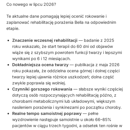
Co nowego w lipcu 2026?
Te aktualne dane pomagają lepiej ocenić rokowanie i
zaplanować rehabilitację porażenia Bella na odpowiednim
etapie.
Znaczenie wczesnej rehabilitacji
— badanie z 2025
roku wskazało, że start terapii do 60 dni od objawów
wiąże się z szybszym powrotem funkcji twarzy i lepszymi
wynikami po 6 i 12 miesiącach.
Dokładniejsza ocena twarzy
— publikacja z maja 2026
roku pokazała, że oddzielna ocena górnej i dolnej części
twarzy lepiej ujawnia różnice uszkodzeń; dolna część
zwykle poprawia się wolniej.
Czynniki gorszego rokowania
— słabsze wyniki częściej
dotyczą osób rozpoczynających rehabilitację późno, z
chorobami metabolicznymi lub układowymi, większym
nasileniem porażenia i synkinezami po początku choroby.
Realne tempo samoistnej poprawy
— pełne
wyzdrowienie następuje samoistnie u około 66–85%
pacjentów w ciągu trzech tygodni, a odsetek ten rośnie w