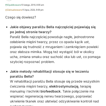
Opublikowano
10 lutego, 2018, 8:00 am
Zaktualizowano
15 lipca, 2026, 9:09 pm
Czego się dowiesz?
Jakie objawy paraliżu Bella najczęściej pojawiają się
po jednej stronie twarzy?
Paraliż Bella najczęściej powoduje nagłe, jednostronne
osłabienie mięśni twarzy, przez co opada kącik ust,
pojawia się trudność z mruganiem i zamknięciem powieki
oraz słabsza mimika. Mogą też wystąpić ból w okolicy
ucha, zmiana smaku oraz suchość oka lub ust, co pomaga
szybciej rozpoznać problem.
Jakie metody rehabilitacji stosuje się w leczeniu
paraliżu Bella?
W rehabilitacji paraliżu Bella stosuje się przede wszystkim
ćwiczenia mięśni twarzy,
elektrostymulację
, terapię
manualną i techniki
biofeedback
. Takie połączenie ma
wspierać regenerację nerwu twarzowego, poprawiać
ukrwienie tkanek oraz ułatwiać odzyskiwanie kontroli nad