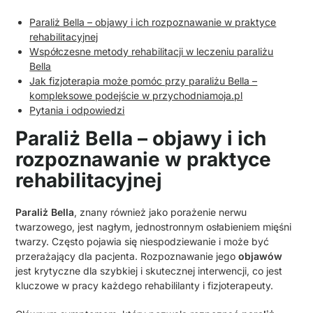
Paraliż Bella – objawy i ich rozpoznawanie w praktyce
rehabilitacyjnej
Współczesne metody rehabilitacji w leczeniu paraliżu
Bella
Jak fizjoterapia może pomóc przy paraliżu Bella –
kompleksowe podejście w przychodniamoja.pl
Pytania i odpowiedzi
Paraliż Bella – objawy i ich
rozpoznawanie w praktyce
rehabilitacyjnej
Paraliż Bella
, znany również jako porażenie nerwu
twarzowego, jest nagłym, jednostronnym osłabieniem mięśni
twarzy. Często pojawia się niespodziewanie i może być
przerażający dla pacjenta. Rozpoznawanie jego
objawów
jest krytyczne dla szybkiej i skutecznej interwencji, co jest
kluczowe w pracy każdego rehabililanty i fizjoterapeuty.