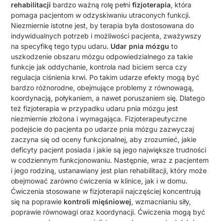
rehabilitacji
bardzo ważną rolę pełni
fizjoterapia
, która
pomaga pacjentom w odzyskiwaniu utraconych funkcji.
Niezmiernie istotne jest, by terapia była dostosowana do
indywidualnych potrzeb i możliwości pacjenta, zważywszy
na specyfikę tego typu udaru.
Udar pnia mózgu
to
uszkodzenie obszaru mózgu odpowiedzialnego za takie
funkcje jak oddychanie, kontrola nad biciem serca czy
regulacja ciśnienia krwi. Po takim udarze efekty mogą być
bardzo różnorodne, obejmujące problemy z równowagą,
koordynacją, połykaniem, a nawet poruszaniem się. Dlatego
też fizjoterapia w przypadku udaru pnia mózgu jest
niezmiernie złożona i wymagająca. Fizjoterapeutyczne
podejście do pacjenta po udarze pnia mózgu zazwyczaj
zaczyna się od oceny funkcjonalnej, aby zrozumieć, jakie
deficyty pacjent posiada i jakie są jego największe trudności
w codziennym funkcjonowaniu. Następnie, wraz z pacjentem
i jego rodziną, ustanawiany jest plan rehabilitacji, który może
obejmować zarówno ćwiczenia w klinice, jak i w domu.
Ćwiczenia stosowane w fizjoterapii najczęściej koncentrują
się na poprawie
kontroli mięśniowej
, wzmacnianiu siły,
poprawie równowagi oraz koordynacji. Ćwiczenia mogą być