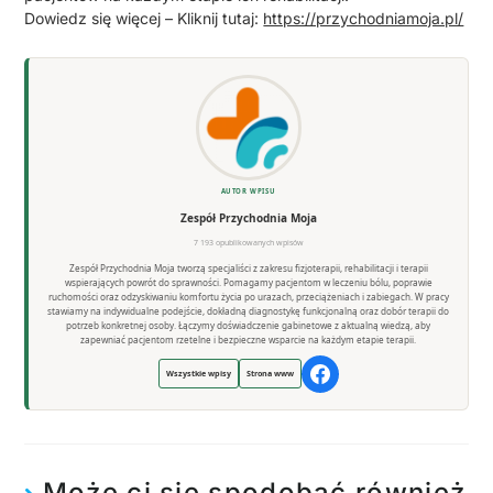
Dowiedz się więcej – Kliknij tutaj:
https://przychodniamoja.pl/
AUTOR WPISU
Zespół Przychodnia Moja
7 193 opublikowanych wpisów
Zespół Przychodnia Moja tworzą specjaliści z zakresu fizjoterapii, rehabilitacji i terapii
wspierających powrót do sprawności. Pomagamy pacjentom w leczeniu bólu, poprawie
ruchomości oraz odzyskiwaniu komfortu życia po urazach, przeciążeniach i zabiegach. W pracy
stawiamy na indywidualne podejście, dokładną diagnostykę funkcjonalną oraz dobór terapii do
potrzeb konkretnej osoby. Łączymy doświadczenie gabinetowe z aktualną wiedzą, aby
zapewniać pacjentom rzetelne i bezpieczne wsparcie na każdym etapie terapii.
Wszystkie wpisy
Strona www
Może ci się spodobać również