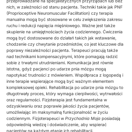
przeprowadzane na specjalistycznych przyrządach lub bez
nich, w zależności od stanu pacjenta. Techniki takie jak PNF
(Proprioceptive Neuromuscular Facilitation) czy terapia
manualna mogą być stosowane w celu zwiększenia zakresu
ruchu i redukcji napięcia mięśniowego. Ważne jest także
skupienie na umiejętnościach życia codziennego. Ćwiczenia
mogą być dostosowane do działań takich jak wstawanie,
chodzenie czy chwytanie przedmiotów, co jest kluczowe dla
poprawy niezależności pacjenta. Terapeuci pracują także
nad technikami kompensacyjnymi, które pomagają radzić
sobie z trwałymi utrudnieniami. Komunikacja jest równie
istotna, gdyż pacjenci po udarze pnia mózgu mogą
napotykać trudności z mówieniem. Współpraca z logopedą i
inne terapie wspierające mogą być ważnym elementem
kompleksowej opieki. Rehabilitacja po udarze pnia mózgu to
długotrwały proces, który wymaga cierpliwości, wytrwałości
oraz regularności. Fizjoterapia jest fundamentalna w
odzyskiwaniu oraz poprawie jakości życia pacjentów,
umożliwiając im maksymalną funkcjonalność w życiu
codziennym. Fizjoterapeuci w
Przychodnia Moja
posiadają
odpowiednią wiedzę i doświadczenie, aby wspierać
pacjentów na każdym etapie ich rehabilitacji.