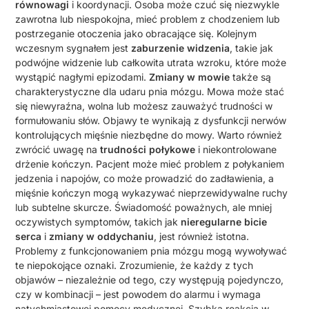
równowagi
i koordynacji. Osoba może czuć się niezwykle
zawrotna lub niespokojna, mieć problem z chodzeniem lub
postrzeganie otoczenia jako obracające się. Kolejnym
wczesnym sygnałem jest
zaburzenie widzenia
, takie jak
podwójne widzenie lub całkowita utrata wzroku, które może
wystąpić nagłymi epizodami.
Zmiany w mowie
także są
charakterystyczne dla udaru pnia mózgu. Mowa może stać
się niewyraźna, wolna lub możesz zauważyć trudności w
formułowaniu słów. Objawy te wynikają z dysfunkcji nerwów
kontrolujących mięśnie niezbędne do mowy. Warto również
zwrócić uwagę na
trudności połykowe
i niekontrolowane
drżenie kończyn. Pacjent może mieć problem z połykaniem
jedzenia i napojów, co może prowadzić do zadławienia, a
mięśnie kończyn mogą wykazywać nieprzewidywalne ruchy
lub subtelne skurcze. Świadomość poważnych, ale mniej
oczywistych symptomów, takich jak
nieregularne bicie
serca
i
zmiany w oddychaniu
, jest również istotna.
Problemy z funkcjonowaniem pnia mózgu mogą wywoływać
te niepokojące oznaki. Zrozumienie, że każdy z tych
objawów – niezależnie od tego, czy występują pojedynczo,
czy w kombinacji – jest powodem do alarmu i wymaga
natychmiastowej pomocy medycznej. Szybka reakcja w