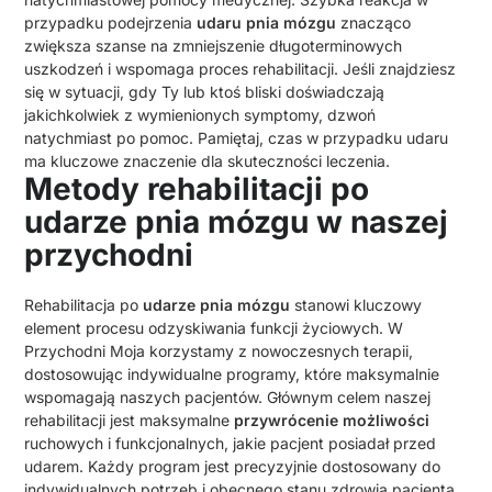
przypadku podejrzenia
udaru pnia mózgu
znacząco
zwiększa szanse na zmniejszenie długoterminowych
uszkodzeń i wspomaga proces rehabilitacji. Jeśli znajdziesz
się w sytuacji, gdy Ty lub ktoś bliski doświadczają
jakichkolwiek z wymienionych symptomy, dzwoń
natychmiast po pomoc. Pamiętaj, czas w przypadku udaru
ma kluczowe znaczenie dla skuteczności leczenia.
Metody rehabilitacji po
udarze pnia mózgu w naszej
przychodni
Rehabilitacja po
udarze pnia mózgu
stanowi kluczowy
element procesu odzyskiwania funkcji życiowych. W
Przychodni Moja korzystamy z nowoczesnych terapii,
dostosowując indywidualne programy, które maksymalnie
wspomagają naszych pacjentów. Głównym celem naszej
rehabilitacji jest maksymalne
przywrócenie możliwości
ruchowych i funkcjonalnych, jakie pacjent posiadał przed
udarem. Każdy program jest precyzyjnie dostosowany do
indywidualnych potrzeb i obecnego stanu zdrowia pacjenta.