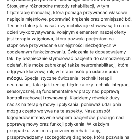
Stosujemy różnorodne metody rehabilitacji, w tym
fizjoterapię manualną, która pomaga przywracać właściwe
napięcie mięśniowe, poprawiać krążenie oraz zmniejszać ból.
Techniki takie jak masaż czy mobilizacje stawów są tu na co
dzień wykorzystywane. Kolejnym elementem naszej oferty
jest
terapia zajęciowa
, która pozwala pacjentom na
stopniowe przywracanie umiejętności niezbędnych w
codziennym funkcjonowaniu. Ćwiczenia te dopasowujemy
tak, by bezpiecznie stymulować pacjenta do samodzielnych
działań. Nie może zabraknąć także neurorehabilitacji, która
odgrywa kluczową rolę w terapii osób po
udarze pnia
mózgu
. Specjalistyczne ćwiczenia i techniki terapii
neuronalnej, takie jak trening błędnika czy techniki integracji
sensorycznej, są fundamentalne w pracy nad poprawą
kontroli ruchowej i równowagi. Kladziemy również duży
nacisk na terapię mowy i polykania, ponieważ udar pnia
mózgu często wpływa na te aspekty. Nasz zespół
logopedów intensywnie wspiera pacjentów, pracując nad
poprawą mowy oraz funkcji połykania. W każdym
przypadku, zanim rozpoczniemy rehabilitację,
przeprowadzamy szczegółową diagnozę, która pozwala na