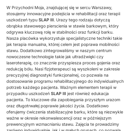
W Przychodni Moja, znajdującej się w sercu Warszawy,
stosujemy innowacyjne podejścia w rehabilitacji oraz terapii
uszkodzeń typu
SLAP III
. Urazy tego rodzaju dotyczą
obrąbka stawowego pierscienia w stawie barkowym, który
odgrywa kluczową rolę w stabilności oraz funkcji barku.
Nasza placówka wykorzystuje specjalistyczne techniki takie
jak terapia manualna, której celem jest poprawa mobilności
stawu. Dodatkowo zintegrowaliśmy w naszym centrum
nowoczesne technologie takie jak ultradźwięki czy
laseroterapię, co znacznie przyspiesza proces gojenia oraz
redukcję bólu. Nasi fizjoterapeuci są wyszkoleni w zakresie
precyzyjnej diagnostyki funkcjonalnej, co pozwala na
dostosowanie programu rehabilitacyjnego do indywidualnych
potrzeb każdego pacjenta. Ważnym elementem terapii w
przypadku uszkodzeń
SLAP III
jest również edukacja
pacjenta. To kluczowe dla zapobiegania przyszłym urazom
oraz długotrwałej poprawie jakości życia. Dodatkowo
oferujemy ćwiczenia stabilizacyjne barku, które są niezwykle
ważne w okresie rekonwalescencji oraz w późniejszym
prewencyjnym wzmacnianiu stawu. Zajęcia te prowadzimy
zarówno indywidualnie, jak i w małych grupach, co pozwala