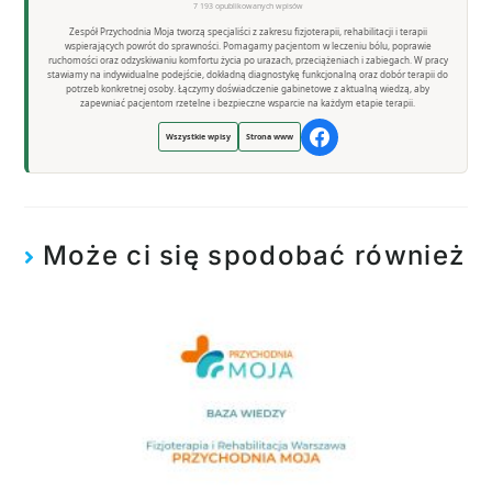
7 193 opublikowanych wpisów
Zespół Przychodnia Moja tworzą specjaliści z zakresu fizjoterapii, rehabilitacji i terapii
wspierających powrót do sprawności. Pomagamy pacjentom w leczeniu bólu, poprawie
ruchomości oraz odzyskiwaniu komfortu życia po urazach, przeciążeniach i zabiegach. W pracy
stawiamy na indywidualne podejście, dokładną diagnostykę funkcjonalną oraz dobór terapii do
potrzeb konkretnej osoby. Łączymy doświadczenie gabinetowe z aktualną wiedzą, aby
zapewniać pacjentom rzetelne i bezpieczne wsparcie na każdym etapie terapii.
Wszystkie wpisy
Strona www
Może ci się spodobać również