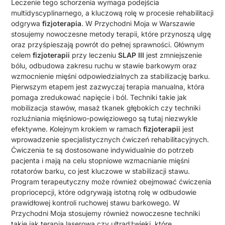
Leczenie tego schorzenia wymaga podejścia
multidyscyplinarnego, a kluczową rolę w procesie rehabilitacji
odgrywa
fizjoterapia
. W Przychodni Moja w Warszawie
stosujemy nowoczesne metody terapii, które przynoszą ulgę
oraz przyśpieszają powrót do pełnej sprawności. Głównym
celem
fizjoterapii
przy leczeniu
SLAP III
jest zmniejszenie
bólu, odbudowa zakresu ruchu w stawie barkowym oraz
wzmocnienie mięśni odpowiedzialnych za stabilizację barku.
Pierwszym etapem jest zazwyczaj terapia manualna, która
pomaga zredukować napięcie i ból. Techniki takie jak
mobilizacja stawów, masaż tkanek głębokich czy techniki
rozluźniania mięśniowo-powięziowego są tutaj niezwykle
efektywne. Kolejnym krokiem w ramach
fizjoterapii
jest
wprowadzenie specjalistycznych ćwiczeń rehabilitacyjnych.
Ćwiczenia te są dostosowane indywidualnie do potrzeb
pacjenta i mają na celu stopniowe wzmacnianie mięśni
rotatorów barku, co jest kluczowe w stabilizacji stawu.
Program terapeutyczny może również obejmować ćwiczenia
propriocepcji, które odgrywają istotną rolę w odbudowie
prawidłowej kontroli ruchowej stawu barkowego. W
Przychodni Moja stosujemy również nowoczesne techniki
takie jak terapia laserowa czy ultradźwięki, które