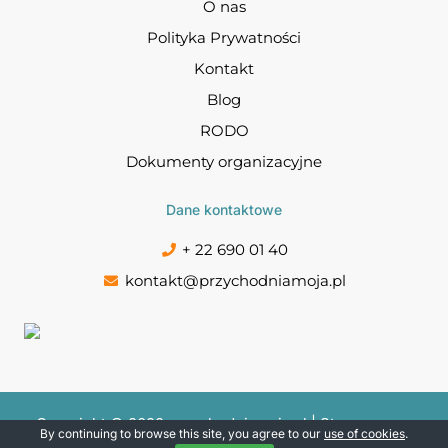
O nas
Polityka Prywatności
Kontakt
Blog
RODO
Dokumenty organizacyjne
Dane kontaktowe
+ 22 690 01 40
kontakt@przychodniamoja.pl
Copyright © 2022 przychodniamoja.pl | Stworzone w
By continuing to browse this site, you agree to our
use of cookies
.
ramach
A
twi.pl