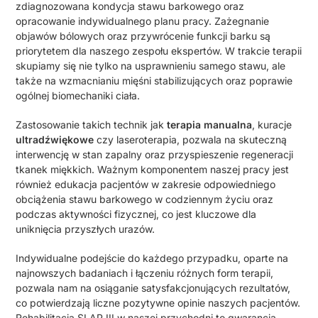
zdiagnozowana kondycja stawu barkowego oraz
opracowanie indywidualnego planu pracy. Zażegnanie
objawów bólowych oraz przywrócenie funkcji barku są
priorytetem dla naszego zespołu ekspertów. W trakcie terapii
skupiamy się nie tylko na usprawnieniu samego stawu, ale
także na wzmacnianiu mięśni stabilizujących oraz poprawie
ogólnej biomechaniki ciała.
Zastosowanie takich technik jak
terapia manualna
, kuracje
ultradźwiękowe
czy laseroterapia, pozwala na skuteczną
interwencję w stan zapalny oraz przyspieszenie regeneracji
tkanek miękkich. Ważnym komponentem naszej pracy jest
również edukacja pacjentów w zakresie odpowiedniego
obciążenia stawu barkowego w codziennym życiu oraz
podczas aktywności fizycznej, co jest kluczowe dla
uniknięcia przyszłych urazów.
Indywidualne podejście do każdego przypadku, oparte na
najnowszych badaniach i łączeniu różnych form terapii,
pozwala nam na osiąganie satysfakcjonujących rezultatów,
co potwierdzają liczne pozytywne opinie naszych pacjentów.
Rehabilitacja SLAP III w naszej przychodni to gwarancja