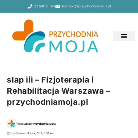
22 690 01 40
kontakt@przychodniamoja.pl
slap iii – Fizjoterapia i
Rehabilitacja Warszawa –
przychodniamoja.pl
Autor:
Zespół Przychodnia Moja
Opublikowano
3 lipca, 2018, 8:00 am