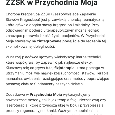
ZZSK w Przychodnia Moja
Choroba kręgosłupa ZZSK (Zesztywniające Zapalenie
Stawów Kręgosłupa) jest przewlekłą chorobą reumatyczną,
która głównie dotyka stawy kręgosłupa i miednicy. Przy
odpowiednim podejściu terapeutycznym można jednak
znacząco poprawić jakość życia pacjentów. W Przychodni
Moja stawiamy na
zintegrowane podejście do leczenia
tej
skomplikowanej dolegliwości.
W naszej placówce łączymy wielodyscyplinarne techniki,
które współgrają, by zapewnić jak najlepsze efekty.
Kluczową rolę odgrywa tutaj
fizjoterapia
, która pomaga w
utrzymaniu możliwie największej ruchomości stawów. Terapia
manualna, ćwiczenia rozciągające oraz metody poprawiające
postawę ciała to fundamenty naszych działań.
Dodatkowo w
Przychodnia Moja
wykorzystujemy
nowoczesne metody, takie jak terapia falą uderzeniową czy
laseroterapia, które przynoszą ulgę w bólu i przyspieszają
procesy regeneracyjne tkanki. Ważnym uzupełnieniem