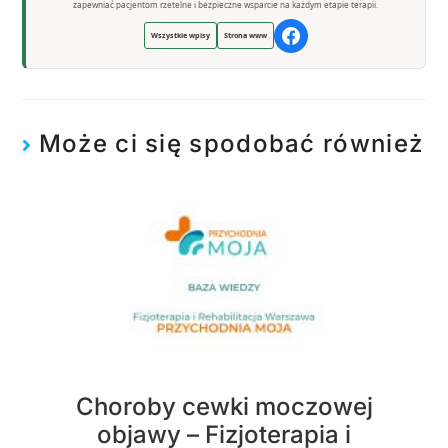
zapewniać pacjentom rzetelne i bezpieczne wsparcie na każdym etapie terapii.
Wszystkie wpisy
Strona www
Może ci się spodobać również
Choroby cewki moczowej
objawy – Fizjoterapia i