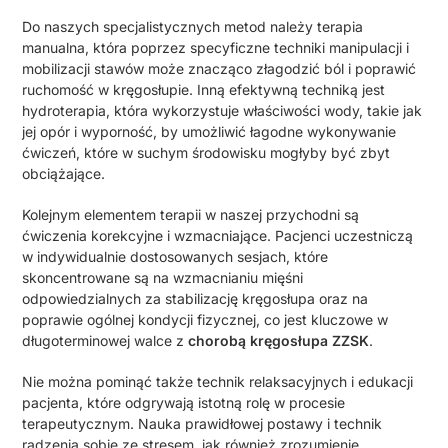
Do naszych specjalistycznych metod należy terapia
manualna, która poprzez specyficzne techniki manipulacji i
mobilizacji stawów może znacząco złagodzić ból i poprawić
ruchomość w kręgosłupie. Inną efektywną techniką jest
hydroterapia, która wykorzystuje właściwości wody, takie jak
jej opór i wyporność, by umożliwić łagodne wykonywanie
ćwiczeń, które w suchym środowisku mogłyby być zbyt
obciążające.
Kolejnym elementem terapii w naszej przychodni są
ćwiczenia korekcyjne i wzmacniające. Pacjenci uczestniczą
w indywidualnie dostosowanych sesjach, które
skoncentrowane są na wzmacnianiu mięśni
odpowiedzialnych za stabilizację kręgosłupa oraz na
poprawie ogólnej kondycji fizycznej, co jest kluczowe w
długoterminowej walce z
chorobą kręgosłupa ZZSK
.
Nie można pominąć także technik relaksacyjnych i edukacji
pacjenta, które odgrywają istotną rolę w procesie
terapeutycznym. Nauka prawidłowej postawy i technik
radzenia sobie ze stresem, jak również zrozumienie