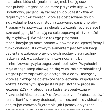
manualna, która obejmuje masaż, mobilizację oraz
manipulacje kręgosłupa, co może przynieść ulgę w bólu.
Dodatkowo, pacjenci są zachęcani do uczestnictwa w
regularnych ćwiczeniach, które są dostosowane do ich
indywidualnej kondycji i stopnia zaawansowania choroby.
Programy te zazwyczaj zawierają ćwiczenia rozciągające i
wzmacniające, które mają na celu poprawę elastyczności i
siły mięśniowej. Wdrożenie takiego programu
rehabilitacyjnego może pomóc w powrocie do lepszej formy i
funkcjonalności. Kluczowym elementem jest też edukacja
pacjenta w zakresie prawidłowych postaw ciała i technik
radzenia sobie z codziennymi czynnościami, by
minimalizować ryzyko pogorszenia objawów. Przychodnia
Moja oferuje kompleksową opiekę w zakresie **rehabilitacji
kręgosłupa**, zapewniając dostęp do wiedzy i narzędzi,
które są niezbędne do efektywnego leczenia. Współpraca z
wykwalifikowanymi specjalistami jest istotna w procesie
leczenia ZZSK. Profesjonalna kadra terapeutyczna w
Przychodni Moja to zespół doświadczonych fizjoterapeutów i
rehabilitantów, którzy dostosują plan leczenia indywidualnie,
obejmując zarówno fizjoterapię, jak i porady dotyczące
zmian życiowych. Zachęcamy do odwiedzenia naszej