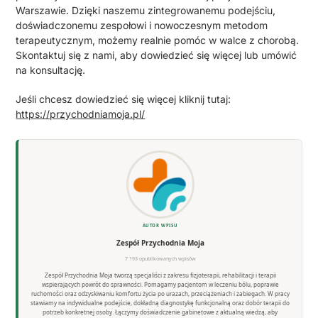
Warszawie. Dzięki naszemu zintegrowanemu podejściu,
doświadczonemu zespołowi i nowoczesnym metodom
terapeutycznym, możemy realnie pomóc w walce z chorobą.
Skontaktuj się z nami, aby dowiedzieć się więcej lub umówić
na konsultację.
Jeśli chcesz dowiedzieć się więcej kliknij tutaj:
https://przychodniamoja.pl/
AUTOR WPISU
Zespół Przychodnia Moja
7 193 opublikowanych wpisów
Zespół Przychodnia Moja tworzą specjaliści z zakresu fizjoterapii, rehabilitacji i terapii
wspierających powrót do sprawności. Pomagamy pacjentom w leczeniu bólu, poprawie
ruchomości oraz odzyskiwaniu komfortu życia po urazach, przeciążeniach i zabiegach. W pracy
stawiamy na indywidualne podejście, dokładną diagnostykę funkcjonalną oraz dobór terapii do
potrzeb konkretnej osoby. Łączymy doświadczenie gabinetowe z aktualną wiedzą, aby