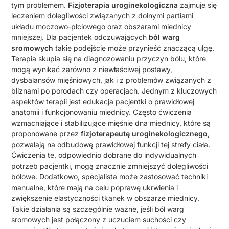
tym problemem.
Fizjoterapia uroginekologiczna
zajmuje się
leczeniem dolegliwości związanych z dolnymi partiami
układu moczowo-płciowego oraz obszarami miednicy
mniejszej. Dla pacjentek odczuwających
ból warg
sromowych
takie podejście może przynieść znaczącą ulgę.
Terapia skupia się na diagnozowaniu przyczyn bólu, które
mogą wynikać zarówno z niewłaściwej postawy,
dysbalansów mięśniowych, jak i z problemów związanych z
bliznami po porodach czy operacjach. Jednym z kluczowych
aspektów terapii jest edukacja pacjentki o prawidłowej
anatomii i funkcjonowaniu miednicy. Często ćwiczenia
wzmacniające i stabilizujące mięśnie dna miednicy, które są
proponowane przez
fizjoterapeutę uroginekologicznego
,
pozwalają na odbudowę prawidłowej funkcji tej strefy ciała.
Ćwiczenia te, odpowiednio dobrane do indywidualnych
potrzeb pacjentki, mogą znacznie zmniejszyć dolegliwości
bólowe. Dodatkowo, specjalista może zastosować techniki
manualne, które mają na celu poprawę ukrwienia i
zwiększenie elastyczności tkanek w obszarze miednicy.
Takie działania są szczególnie ważne, jeśli ból warg
sromowych jest połączony z uczuciem suchości czy