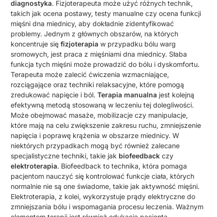
diagnostyka
. Fizjoterapeuta może użyć różnych technik,
takich jak ocena postawy, testy manualne czy ocena funkcji
mięśni dna miednicy, aby dokładnie zidentyfikować
problemy. Jednym z głównych obszarów, na których
koncentruje się
fizjoterapia
w przypadku bólu warg
sromowych, jest praca z mięśniami dna miednicy. Słaba
funkcja tych mięśni może prowadzić do bólu i dyskomfortu.
Terapeuta może zalecić ćwiczenia wzmacniające,
rozciągające oraz techniki relaksacyjne, które pomogą
zredukować napięcie i ból.
Terapia manualna
jest kolejną
efektywną metodą stosowaną w leczeniu tej dolegliwości.
Może obejmować masaże, mobilizacje czy manipulacje,
które mają na celu zwiększenie zakresu ruchu, zmniejszenie
napięcia i poprawę krążenia w obszarze miednicy. W
niektórych przypadkach mogą być również zalecane
specjalistyczne techniki, takie jak
biofeedback
czy
elektroterapia
. Biofeedback to technika, która pomaga
pacjentom nauczyć się kontrolować funkcje ciała, których
normalnie nie są one świadome, takie jak aktywność mięśni.
Elektroterapia, z kolei, wykorzystuje prądy elektryczne do
zmniejszania bólu i wspomagania procesu leczenia. Ważnym
elementem terapii jest również edukacja pacjenta –