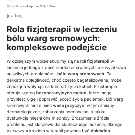
Opublikowano
1 stycznia, 2019, 8:00 am
[ez-toc]
Rola fizjoterapii w leczeniu
bólu warg sromowych:
kompleksowe podejście
W dzisiejszym wpisie skupimy się na roli
fizjoterapii
w
leczeniu jednego z dość rzadko omawianych, ale wyjątkowo
uciążliwych problemów –
bólu warg sromowych
. Ta
delikatna dolegliwość, choć często bagatelizowana, może
znacząco wpłynąć na komfort życia kobiet. Fizjoterapia
oferuje szereg
bezoperacyjnych metod
, które mogą
przynieść ulgę i poprawić jakość życia pacjentek. Ból warg
sromowych może mieć
wiele przyczyn
, w tym zmiany
dermatologiczne, zaburzenia hormonalne, a także
dysfunkcje mięśni dna miednicy. Zrozumienie źródła
problemu jest kluczowe dla skutecznego leczenia, dlatego
pierwszym krokiem w terapii powinna być
dokładna