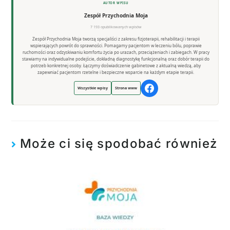
AUTOR WPISU
Zespół Przychodnia Moja
7 193 opublikowanych wpisów
Zespół Przychodnia Moja tworzą specjaliści z zakresu fizjoterapii, rehabilitacji i terapii
wspierających powrót do sprawności. Pomagamy pacjentom w leczeniu bólu, poprawie
ruchomości oraz odzyskiwaniu komfortu życia po urazach, przeciążeniach i zabiegach. W pracy
stawiamy na indywidualne podejście, dokładną diagnostykę funkcjonalną oraz dobór terapii do
potrzeb konkretnej osoby. Łączymy doświadczenie gabinetowe z aktualną wiedzą, aby
zapewniać pacjentom rzetelne i bezpieczne wsparcie na każdym etapie terapii.
Wszystkie wpisy
Strona www
Może ci się spodobać również