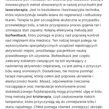
innowacyjnych metod stosowanych w naszej przychodni jest
laseroterapia
. Jest to bezbolesna i bezinwazyjna technika,
która wykorzystuje światło lasera do regeneracji i odbudowy
tkanki. Terapia ta jest szczególnie skuteczna w przypadku
przewlekłego bólu, a także przyspiesza proces gojenia ran i
zmniejsza stan zapalny. Kolejną efektywną metodą jest
biofeedback
, który pomaga w pracy nad poprawą kontroli
nad mięśniami dna miednicy. Ten rodzaj terapii polega na
wykorzystaniu specjalistycznych urządzeń rejestrujących
aktywność mięśni, umożliwiając pacjentkom naukę
prawidłowego ich używania. Biofeedback jest często
zalecany kobietom cierpiącym na ból wynikający z
nadmiernej aktywności mięśniowej, co jest jedną z przyczyn
bólu warg sromowych. Dodatkowo, nie można pominąć
terapii manualnej, której celem jest poprawa ukrwienia i
elastyczności tkanki. Masaż, odpowiednie ćwiczenia
rozciągające oraz manipulacje wykonywane przez
doświadczonego fizjoterapeutę mogą przynieść ulgę w bólu.
Inną metodą jest
krioterapia
, czyli zastosowanie niskich
temperatur, które przyczyniają się do zmniejszenia bólu i
stanu zapalnego. Chłód pomaga również zmniejszyć obrzęki