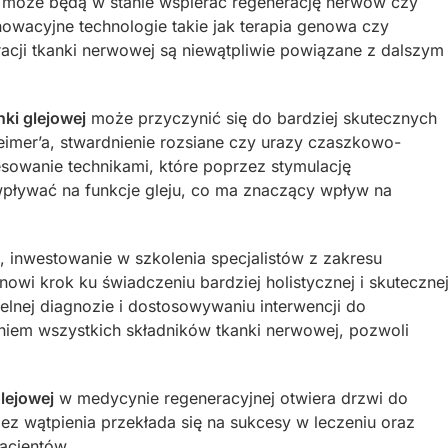
ć może będą w stanie wspierać regenerację nerwów czy
owacyjne technologie takie jak terapia genowa czy
cji tkanki nerwowej są niewątpliwie powiązane z dalszym
nki glejowej
może przyczynić się do bardziej skutecznych
eimer’a, stwardnienie rozsiane czy urazy czaszkowo-
sowanie technikami, które poprzez stymulację
pływać na funkcje gleju, co ma znaczący wpływ na
, inwestowanie w szkolenia specjalistów z zakresu
nowi krok ku świadczeniu bardziej holistycznej i skuteczne
elnej diagnozie i dostosowywaniu interwencji do
niem wszystkich składników tkanki nerwowej, pozwoli
glejowej
w medycynie regeneracyjnej otwiera drzwi do
 bez wątpienia przekłada się na sukcesy w leczeniu oraz
acjentów.