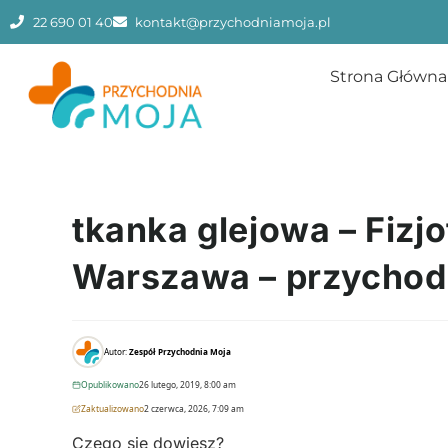
22 690 01 40
kontakt@przychodniamoja.pl
Strona Główna
tkanka glejowa – Fizjo
Warszawa – przychod
Autor:
Zespół Przychodnia Moja
Opublikowano
26 lutego, 2019, 8:00 am
Zaktualizowano
2 czerwca, 2026, 7:09 am
Czego się dowiesz?