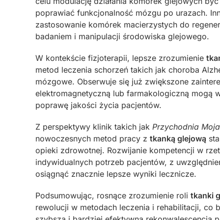
celu modulację działania komórek glejowych by
poprawiać funkcjonalność mózgu po urazach. Inn
zastosowanie komórek macierzystych do regenera
badaniem i manipulacji środowiska glejowego.
W kontekście fizjoterapii, lepsze zrozumienie
tka
metod leczenia schorzeń takich jak choroba Alzh
mózgowe. Obserwuje się już zwiększone zaintere
elektromagnetyczną lub farmakologiczną mogą w
poprawę jakości życia pacjentów.
Z perspektywy klinik takich jak
Przychodnia Moja
nowoczesnych metod pracy z
tkanką glejową
sta
opieki zdrowotnej. Rozwijanie kompetencji w rzet
indywidualnych potrzeb pacjentów, z uwzględnie
osiągnąć znacznie lepsze wyniki lecznicze.
Podsumowując, rosnące zrozumienie roli
tkanki 
rewolucji w metodach leczenia i rehabilitacji, co
szybsza i bardziej efektywna rekonwalescencja p