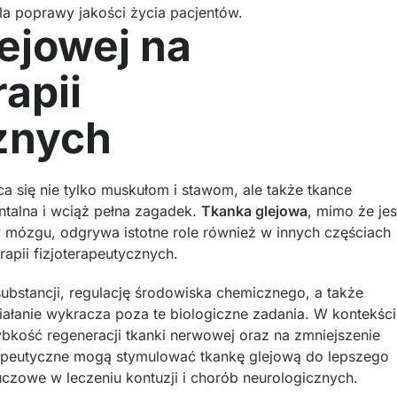
dla poprawy jakości życia pacjentów.
ejowej na
apii
cznych
ca się nie tylko muskułom i stawom, ale także tkance
entalna i wciąż pełna zagadek.
Tkanka glejowa
, mimo że jes
w mózgu, odgrywa istotne role również w innych częściach
erapii fizjoterapeutycznych.
 substancji, regulację środowiska chemicznego, a także
iałanie wykracza poza te biologiczne zadania. W kontekśc
bkość regeneracji tkanki nerwowej oraz na zmniejszenie
rapeutyczne mogą stymulować tkankę glejową do lepszego
uczowe w leczeniu kontuzji i chorób neurologicznych.