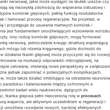
kanki nerwowej, jakie może wystąpić na skutek urazów czy
ają się niezwykłą zdolnością do wspierania odbudowy i
 typów komórek glejowych, pełnią funkcję modulatorów
jak i hamować procesy regeneracyjne. Na przykład, w
ię i przystępuje do usuwania martwych komórek i
nia jest fundamentem umożliwiającym wznowienie wzrostu
cyty, inny rodzaj komórek glejowych, mogą formować
ankę nerwową, jednocześnie kreując strukturę wspierającą
azach mózgu lub rdzenia kręgowego, gdzie dochodzi do
działania tkanki glejowej może przyczynić się do rozwoj
entrowane na modulacji odpowiedzi mikroglejowej, na
rapie celowane, otwierają nowe perspektywy w zwiększani
ożna jednak zapominać o potencjalnych komplikacjach.
, może także działać inhibitująco na odrastanie neuronów
ego paradoksu i balansowanie między ochronnymi a
 przedmiot badań wielu naukowców, dążących do
ąc, tkanka glejowa pełni nieocenioną rolę w
procesach
turą wsparcia, ale aktywnym uczestnikiem w regeneracji i
ji umożliwia rozwijanie nowych, bardziej efektywnych