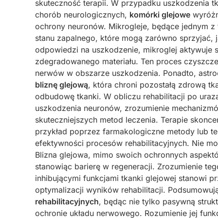
skuteczność terapii. W przypadku uszkodzenia t
chorób neurologicznych,
komórki glejowe
wyróżni
ochrony neuronów. Mikrogleje, będące jednym z
stanu zapalnego, które mogą zarówno sprzyjać, 
odpowiedzi na uszkodzenie, mikroglej aktywuje s
zdegradowanego materiału. Ten proces czyszcze
nerwów w obszarze uszkodzenia. Ponadto, astro
bliznę glejową
, która chroni pozostałą zdrową tk
odbudowę tkanki. W obliczu rehabilitacji po ur
uszkodzenia neuronów, zrozumienie mechanizmów 
skuteczniejszych metod leczenia. Terapie skonc
przykład poprzez farmakologiczne metody lub te
efektywności procesów rehabilitacyjnych. Nie m
Blizna glejowa, mimo swoich ochronnych aspektów
stanowiąc barierę w regeneracji. Zrozumienie t
inhibującymi funkcjami tkanki glejowej stanowi
optymalizacji wyników rehabilitacji. Podsumowuj
rehabilitacyjnych
, będąc nie tylko pasywną struk
ochronie układu nerwowego. Rozumienie jej funkc