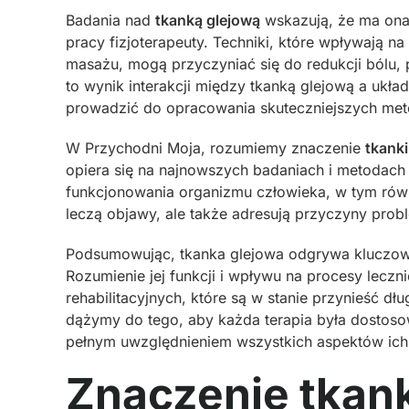
Badania nad
tkanką glejową
wskazują, że ma ona 
pracy fizjoterapeuty. Techniki, które wpływają na
masażu, mogą przyczyniać się do redukcji bólu, p
to wynik interakcji między tkanką glejową a uk
prowadzić do opracowania skuteczniejszych met
W Przychodni Moja, rozumiemy znaczenie
tkanki
opiera się na najnowszych badaniach i metodach 
funkcjonowania organizmu człowieka, w tym równie
leczą objawy, ale także adresują przyczyny prob
Podsumowując, tkanka glejowa odgrywa kluczową 
Rozumienie jej funkcji i wpływu na procesy leczn
rehabilitacyjnych, które są w stanie przynieść d
dążymy do tego, aby każda terapia była dostoso
pełnym uwzględnieniem wszystkich aspektów ich
Znaczenie tkank