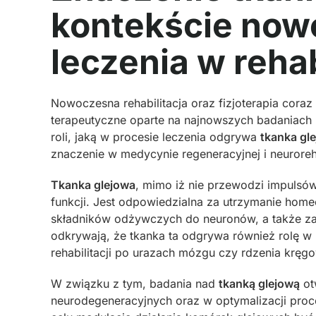
kontekście no
leczenia w rehab
Nowoczesna rehabilitacja oraz fizjoterapia cora
terapeutyczne oparte na najnowszych badaniach
roli, jaką w procesie leczenia odgrywa
tkanka gl
znaczenie w medycynie regeneracyjnej i neurorehab
Tkanka glejowa
, mimo iż nie przewodzi impulsó
funkcji. Jest odpowiedzialna za utrzymanie hom
składników odżywczych do neuronów, a także z
odkrywają, że tkanka ta odgrywa również rolę w 
rehabilitacji po urazach mózgu czy rdzenia kręg
W związku z tym, badania nad
tkanką glejową
ot
neurodegeneracyjnych oraz w optymalizacji proce