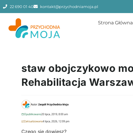
22 690 01 40
kontakt@przychodniamoja.pl
Strona Główna
staw obojczykowo mos
Rehabilitacja Warsza
Autor:
Zespół Przychodnia Moja
Opublikowano
20 lipca, 2019, 8:00 am
Zaktualizowano
4 lipca, 2026, 12:09 pm
Czego się dowiesz?