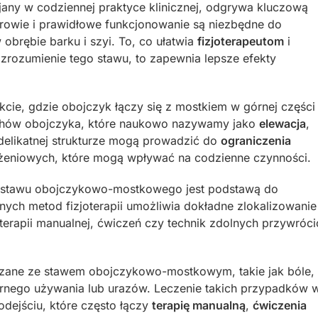
ny w codziennej praktyce klinicznej, odgrywa kluczową
rowie i prawidłowe funkcjonowanie są niezbędne do
 obrębie barku i szyi. To, co ułatwia
fizjoterapeutom
i
a zrozumienie tego stawu, to zapewnia lepsze efekty
ie, gdzie obojczyk łączy się z mostkiem w górnej części
ruchów obojczyka, które naukowo nazywamy jako
elewacja
,
j delikatnej strukturze mogą prowadzić do
ograniczenia
ążeniowych, które mogą wpływać na codzienne czynności.
 stawu obojczykowo-mostkowego jest podstawą do
nych metod fizjoterapii umożliwia dokładne zlokalizowanie
terapii manualnej, ćwiczeń czy technik zdolnych przywróci
iązane ze stawem obojczykowo-mostkowym, takie jak bóle,
rnego używania lub urazów. Leczenie takich przypadków 
odejściu, które często łączy
terapię manualną
,
ćwiczenia