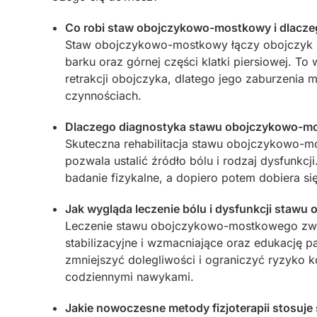
Co robi staw obojczykowo-mostkowy i dlaczego
Staw obojczykowo-mostkowy łączy obojczyk z
barku oraz górnej części klatki piersiowej. To w
retrakcji obojczyka, dlatego jego zaburzenia 
czynnościach.
Dlaczego diagnostyka stawu obojczykowo-mos
Skuteczna rehabilitacja stawu obojczykowo-mo
pozwala ustalić źródło bólu i rodzaj dysfunkc
badanie fizykalne, a dopiero potem dobiera s
Jak wygląda leczenie bólu i dysfunkcji stawu
Leczenie stawu obojczykowo-mostkowego zwykl
stabilizacyjne i wzmacniające oraz edukację 
zmniejszyć dolegliwości i ograniczyć ryzyko 
codziennymi nawykami.
Jakie nowoczesne metody fizjoterapii stosuje