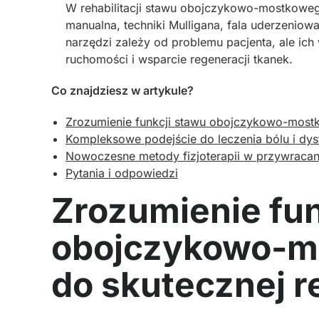
W rehabilitacji stawu obojczykowo-mostkowego
manualna, techniki Mulligana, fala uderzeniowa
narzędzi zależy od problemu pacjenta, ale ic
ruchomości i wsparcie regeneracji tkanek.
Co znajdziesz w artykule?
Zrozumienie funkcji stawu obojczykowo-mostko
Kompleksowe podejście do leczenia bólu i d
Nowoczesne metody fizjoterapii w przywrac
Pytania i odpowiedzi
Zrozumienie fun
obojczykowo-m
do skutecznej re