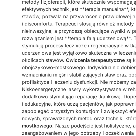
metody fizjoterapii, które skutecznie wspomagają
efektywnych technik jest **terapia manualna**, kt
stawów, pozwala na przywrócenie prawidłowej ru
i discomfortu. Terapeuci stosują również metody t
nieinwazyjne, a przynoszą obiecujące wyniki w 
rozwiązaniem jest **terapia falą uderzeniową**.
stymulują procesy lecznicze i regeneracyjne w t
uderzeniowa jest wyjątkowo skuteczna w leczen
okolicach stawów.
Ćwiczenia terapeutyczne
są k
obojczykowo-mostkowego. Indywidualnie dobiera
wzmacnianiu mięśni stabilizujących staw oraz po
profilaktyce i leczeniu dysfunkcji. Nie możemy z
Niskoenergetyczne lasery wykorzystywane w rehab
dodatkowo stymulując reparację tkankową. Dopeł
i edukacyjne, które uczą pacjentów, jak poprawn
zapobiegać przyszłym kontuzjom i zwiększyć ef
nowych, sprawdzonych metod oraz technik, któ
mostkowego
. Nasze podejście jest holistyczne,
zaangażowaniem w jego potrzeby i oczekiwania 