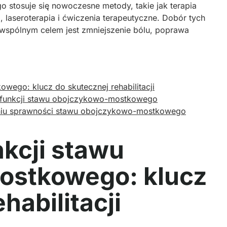
 stosuje się nowoczesne metody, takie jak terapia
, laseroterapia i ćwiczenia terapeutyczne. Dobór tych
h wspólnym celem jest zmniejszenie bólu, poprawa
wego: klucz do skutecznej rehabilitacji
ysfunkcji stawu obojczykowo-mostkowego
aniu sprawności stawu obojczykowo-mostkowego
kcji stawu
ostkowego: klucz
habilitacji