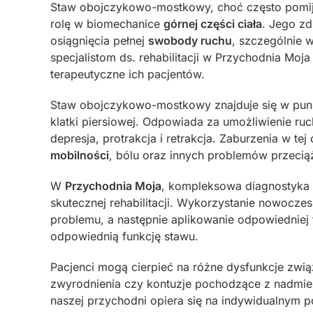
Staw obojczykowo-mostkowy, choć często pomija
rolę w biomechanice
górnej części ciała
. Jego zd
osiągnięcia pełnej
swobody ruchu
, szczególnie w
specjalistom ds. rehabilitacji w Przychodnia Moj
terapeutyczne ich pacjentów.
Staw obojczykowo-mostkowy znajduje się w punkc
klatki piersiowej. Odpowiada za umożliwienie 
depresja, protrakcja i retrakcja. Zaburzenia w te
mobilności
, bólu oraz innych problemów przeci
W
Przychodnia Moja
, kompleksowa diagnostyka
skutecznej rehabilitacji. Wykorzystanie nowoczes
problemu, a następnie aplikowanie odpowiedniej 
odpowiednią funkcję stawu.
Pacjenci mogą cierpieć na różne dysfunkcje zw
zwyrodnienia czy kontuzje pochodzące z nadmie
naszej przychodni opiera się na indywidualnym p