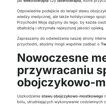
jak
elektroterapia
czy
laseroterapia
, które przyc
Odpowiednie podejście do terapii stawu obojc
wiedzy medycznej, ale także holistycznego spojr
Przychodni Moja dążymy do tego, by każda osoba
dbałością i otrzymała najwyższej jakości opiekę.
Zapraszamy do odwiedzenia naszej strony interne
przychodni, abyśmy mogli wspólnie zadbać o
Tw
Nowoczesne met
przywracaniu s
obojczykowo-m
Uszkodzenie
stawu obojczykowo-mostkowego
m
bólu, utrudniających wykonywanie codziennych 