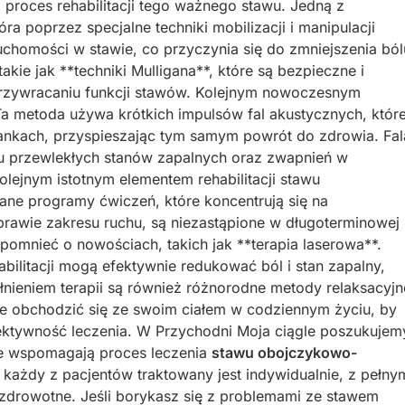
 proces rehabilitacji tego ważnego stawu. Jedną z
óra poprzez specjalne techniki mobilizacji i manipulacji
chomości w stawie, co przyczynia się do zmniejszenia ból
akie jak **techniki Mulligana**, które są bezpieczne i
przywracaniu funkcji stawów. Kolejnym nowoczesnym
 Ta metoda używa krótkich impulsów fal akustycznych, któr
kankach, przyspieszając tym samym powrót do zdrowia. Fal
iu przewlekłych stanów zapalnych oraz zwapnień w
olejnym istotnym elementem rehabilitacji stawu
ne programy ćwiczeń, które koncentrują się na
prawie zakresu ruchu, są niezastąpione w długoterminowej
apomnieć o nowościach, takich jak **terapia laserowa**.
ilitacji mogą efektywnie redukować ból i stan zapalny,
nieniem terapii są również różnorodne metody relaksacyjn
ie obchodzić się ze swoim ciałem w codziennym życiu, by
ektywność leczenia. W Przychodni Moja ciągle poszukujem
re wspomagają proces leczenia
stawu obojczykowo-
 a każdy z pacjentów traktowany jest indywidualnie, z pełny
zdrowotne. Jeśli borykasz się z problemami ze stawem