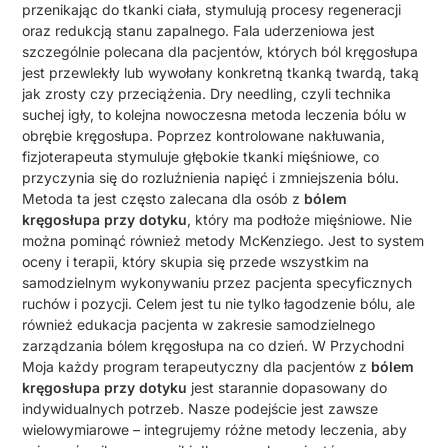
przenikając do tkanki ciała, stymulują procesy regeneracji
oraz redukcją stanu zapalnego. Fala uderzeniowa jest
szczególnie polecana dla pacjentów, których ból kręgosłupa
jest przewlekły lub wywołany konkretną tkanką twardą, taką
jak zrosty czy przeciążenia. Dry needling, czyli technika
suchej igły, to kolejna nowoczesna metoda leczenia bólu w
obrębie kręgosłupa. Poprzez kontrolowane nakłuwania,
fizjoterapeuta stymuluje głębokie tkanki mięśniowe, co
przyczynia się do rozluźnienia napięć i zmniejszenia bólu.
Metoda ta jest często zalecana dla osób z
bólem
kręgosłupa przy dotyku
, który ma podłoże mięśniowe. Nie
można pominąć również metody McKenziego. Jest to system
oceny i terapii, który skupia się przede wszystkim na
samodzielnym wykonywaniu przez pacjenta specyficznych
ruchów i pozycji. Celem jest tu nie tylko łagodzenie bólu, ale
również edukacja pacjenta w zakresie samodzielnego
zarządzania bólem kręgosłupa na co dzień. W Przychodni
Moja każdy program terapeutyczny dla pacjentów z
bólem
kręgosłupa przy dotyku
jest starannie dopasowany do
indywidualnych potrzeb. Nasze podejście jest zawsze
wielowymiarowe – integrujemy różne metody leczenia, aby