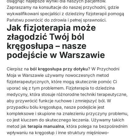
osiągnąć najlepsze wyniki dla naszych pacjentów.
Zapraszamy na konsultacje do naszej przychodni, gdzie
wykwalifikowani specjaliści z dziedziny fizjoterapii pomogą
Państwu powrócić do zdrowia i pełnej sprawności.
Jak fizjoterapia może
złagodzić Twój ból
kręgosłupa – nasze
podejście w Warszawie
Cierpisz na
ból kręgosłupa przy dotyku
? W Przychodni
Moja w Warszawie używamy nowoczesnych metod
fizjoterapeutycznych, które mogą skutecznie pomóc Ci
uporać się z tym problemem. Fizjoterapia to dziedzina
medycyny, która stosuje różnorodne techniki terapeutyczne,
aby przywrócić funkcje ruchowe i zmniejszyć ból. W
przypadku bólu kręgosłupa, nasze podejście jest
kompleksowe i skupione na znalezieniu przyczyny problemu,
co jest kluczem do skutecznego leczenia. Używamy takich
metod jak
terapia manualna
, która polega na bezpośrednim
wpływaniu na kręgosłup i inne struktury mięśniowo-