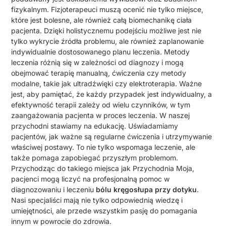
fizykalnym. Fizjoterapeuci muszą ocenić nie tylko miejsce,
które jest bolesne, ale również całą biomechanikę ciała
pacjenta. Dzięki holistycznemu podejściu możliwe jest nie
tylko wykrycie źródła problemu, ale również zaplanowanie
indywidualnie dostosowanego planu leczenia. Metody
leczenia różnią się w zależności od diagnozy i mogą
obejmować terapię manualną, ćwiczenia czy metody
modalne, takie jak ultradźwięki czy elektroterapia. Ważne
jest, aby pamiętać, że każdy przypadek jest indywidualny, a
efektywność terapii zależy od wielu czynników, w tym
zaangażowania pacjenta w proces leczenia. W naszej
przychodni stawiamy na edukację. Uświadamiamy
pacjentów, jak ważne są regularne ćwiczenia i utrzymywanie
właściwej postawy. To nie tylko wspomaga leczenie, ale
także pomaga zapobiegać przyszłym problemom.
Przychodząc do takiego miejsca jak Przychodnia Moja,
pacjenci mogą liczyć na profesjonalną pomoc w
diagnozowaniu i leczeniu
bólu kręgosłupa przy dotyku
.
Nasi specjaliści mają nie tylko odpowiednią wiedzę i
umiejętności, ale przede wszystkim pasję do pomagania
innym w powrocie do zdrowia.