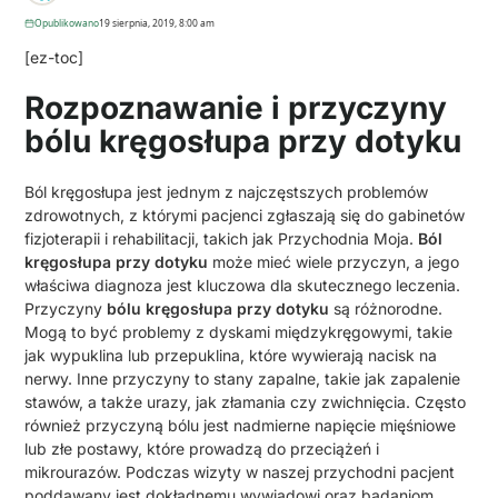
Opublikowano
19 sierpnia, 2019, 8:00 am
[ez-toc]
Rozpoznawanie i przyczyny
bólu kręgosłupa przy dotyku
Ból kręgosłupa jest jednym z najczęstszych problemów
zdrowotnych, z którymi pacjenci zgłaszają się do gabinetów
fizjoterapii i rehabilitacji, takich jak Przychodnia Moja.
Ból
kręgosłupa przy dotyku
może mieć wiele przyczyn, a jego
właściwa diagnoza jest kluczowa dla skutecznego leczenia.
Przyczyny
bólu kręgosłupa przy dotyku
są różnorodne.
Mogą to być problemy z dyskami międzykręgowymi, takie
jak wypuklina lub przepuklina, które wywierają nacisk na
nerwy. Inne przyczyny to stany zapalne, takie jak zapalenie
stawów, a także urazy, jak złamania czy zwichnięcia. Często
również przyczyną bólu jest nadmierne napięcie mięśniowe
lub złe postawy, które prowadzą do przeciążeń i
mikrourazów. Podczas wizyty w naszej przychodni pacjent
poddawany jest dokładnemu wywiadowi oraz badaniom