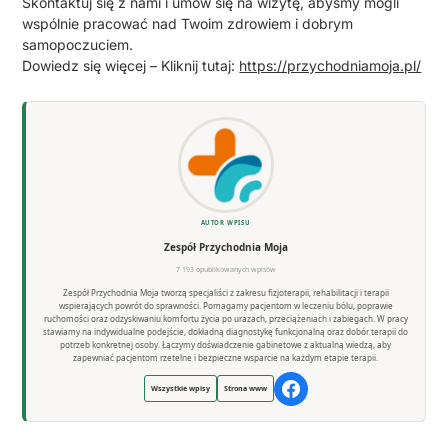
Skontaktuj się z nami i umów się na wizytę, abyśmy mogli
wspólnie pracować nad Twoim zdrowiem i dobrym
samopoczuciem.
Dowiedz się więcej – Kliknij tutaj:
https://przychodniamoja.pl/
AUTOR WPISU
Zespół Przychodnia Moja
7 193 opublikowanych wpisów
Zespół Przychodnia Moja tworzą specjaliści z zakresu fizjoterapii, rehabilitacji i terapii
wspierających powrót do sprawności. Pomagamy pacjentom w leczeniu bólu, poprawie
ruchomości oraz odzyskiwaniu komfortu życia po urazach, przeciążeniach i zabiegach. W pracy
stawiamy na indywidualne podejście, dokładną diagnostykę funkcjonalną oraz dobór terapii do
potrzeb konkretnej osoby. Łączymy doświadczenie gabinetowe z aktualną wiedzą, aby
zapewniać pacjentom rzetelne i bezpieczne wsparcie na każdym etapie terapii.
Wszystkie wpisy
Strona www