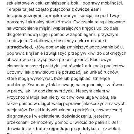
szkieletowe w celu zmniejszenia bólu i poprawy mobilności.
Terapia ta jest często połączona z
ćwiczeniami
terapeutycznymi
zaprojektowanymi specjalnie pod Twoje
potrzeby i aktualny stan zdrowia. Ćwiczenia te są aimowane
na wzmocnienie mięśni wspierających kręgosłup, co daje
długoterminową ulgę i pomoc w zapobieganiu przyszłym
kontuzjom. Dodatkowo, stosujemy
elektroterapię
i
ultradźwięki
, które pomagają zmniejszyć odczuwanie bólu,
poprawić krążenie i zwiększyć przepływ krwi do dotkniętych
obszarów, co przyspiesza proces gojenia. Kluczowym
elementem naszej praktyki jest również edukacja pacjentów.
Uczymy, jak prawidłowo się poruszać, jak unikać ruchów,
które mogą wywoływać bóle lub pogłębiać istniejące
problemy. Zwracamy także uwagę na ergonomię – zarówno
w pracy, jak i w codziennym życiu. Naszym celem w
Przychodni Moja jest nie tylko chwilowa ulga w bólu, ale
także pomoc w długotrwałej poprawie jakości życia naszych
pacjentów. Dzięki indywidualnemu podejściu, nowoczesnej
diagnostyce i wieloletniemu doświadczeniu, jesteśmy
przekonani, że możemy pomóc Ci wrócić do pełni sił. Jeśli
doświadczasz
bólu kręgosłupa przy dotyku
, nie zwlekaj.