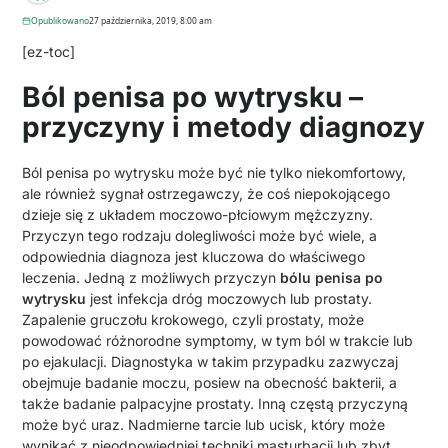
Opublikowano
27 października, 2019, 8:00 am
[ez-toc]
Ból penisa po wytrysku –
przyczyny i metody diagnozy
Ból penisa po wytrysku może być nie tylko niekomfortowy,
ale również sygnał ostrzegawczy, że coś niepokojącego
dzieje się z układem moczowo-płciowym mężczyzny.
Przyczyn tego rodzaju dolegliwości może być wiele, a
odpowiednia diagnoza jest kluczowa do właściwego
leczenia. Jedną z możliwych przyczyn
bólu penisa po
wytrysku
jest infekcja dróg moczowych lub prostaty.
Zapalenie gruczołu krokowego, czyli prostaty, może
powodować różnorodne symptomy, w tym ból w trakcie lub
po ejakulacji. Diagnostyka w takim przypadku zazwyczaj
obejmuje badanie moczu, posiew na obecność bakterii, a
także badanie palpacyjne prostaty. Inną częstą przyczyną
może być uraz. Nadmierne tarcie lub ucisk, który może
wynikać z nieodpowiedniej techniki masturbacji lub zbyt