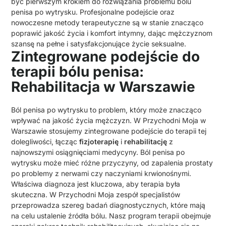
być pierwszym krokiem do rozwiązania problemu bólu
penisa po wytrysku. Profesjonalne podejście oraz
nowoczesne metody terapeutyczne są w stanie znacząco
poprawić jakość życia i komfort intymny, dając mężczyznom
szansę na pełne i satysfakcjonujące życie seksualne.
Zintegrowane podejście do
terapii bólu penisa:
Rehabilitacja w Warszawie
Ból penisa po wytrysku to problem, który może znacząco
wpływać na jakość życia mężczyzn. W Przychodni Moja w
Warszawie stosujemy zintegrowane podejście do terapii tej
dolegliwości, łącząc
fizjoterapię
i
rehabilitację
z
najnowszymi osiągnięciami medycyny. Ból penisa po
wytrysku może mieć różne przyczyny, od zapalenia prostaty
po problemy z nerwami czy naczyniami krwionośnymi.
Właściwa diagnoza jest kluczowa, aby terapia była
skuteczna. W Przychodni Moja zespół specjalistów
przeprowadza szereg badań diagnostycznych, które mają
na celu ustalenie źródła bólu. Nasz program terapii obejmuje