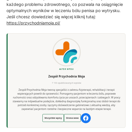
każdego problemu zdrowotnego, co pozwala na osiągnięcie
optymalnych wyników w leczeniu bólu penisa po wytrysku.
Jeśli chcesz dowiedzieć się więcej kliknij tutaj:
https://przychodniamoja.pl/
AUTOR WPISU
Zespół Przychodnia Moja
7 193 opublikowanych wpisów
Zespół Przychodnia Moja tworzą specjaliści z zakresu fizjoterapii, rehabilitacji i terapii
wspierających powrót do sprawności. Pomagamy pacjentom w leczeniu bólu, poprawie
ruchomości oraz odzyskiwaniu komfortu życia po urazach, przeciążeniach i zabiegach. W pracy
stawiamy na indywidualne podejście, dokładną diagnostykę funkcjonalną oraz dobór terapii do
potrzeb konkretnej osoby. Łączymy doświadczenie gabinetowe z aktualną wiedzą, aby
zapewniać pacjentom rzetelne i bezpieczne wsparcie na każdym etapie terapii.
Wszystkie wpisy
Strona www