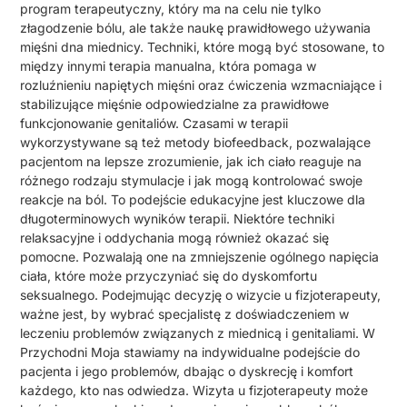
program terapeutyczny, który ma na celu nie tylko
złagodzenie bólu, ale także naukę prawidłowego używania
mięśni dna miednicy. Techniki, które mogą być stosowane, to
między innymi terapia manualna, która pomaga w
rozluźnieniu napiętych mięśni oraz ćwiczenia wzmacniające i
stabilizujące mięśnie odpowiedzialne za prawidłowe
funkcjonowanie genitaliów. Czasami w terapii
wykorzystywane są też metody biofeedback, pozwalające
pacjentom na lepsze zrozumienie, jak ich ciało reaguje na
różnego rodzaju stymulacje i jak mogą kontrolować swoje
reakcje na ból. To podejście edukacyjne jest kluczowe dla
długoterminowych wyników terapii. Niektóre techniki
relaksacyjne i oddychania mogą również okazać się
pomocne. Pozwalają one na zmniejszenie ogólnego napięcia
ciała, które może przyczyniać się do dyskomfortu
seksualnego. Podejmując decyzję o wizycie u fizjoterapeuty,
ważne jest, by wybrać specjalistę z doświadczeniem w
leczeniu problemów związanych z miednicą i genitaliami. W
Przychodni Moja stawiamy na indywidualne podejście do
pacjenta i jego problemów, dbając o dyskrecję i komfort
każdego, kto nas odwiedza. Wizyta u fizjoterapeuty może