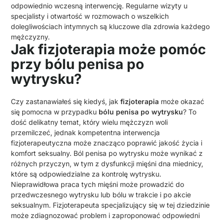
odpowiednio wczesną interwencję. Regularne wizyty u
specjalisty i otwartość w rozmowach o wszelkich
dolegliwościach intymnych są kluczowe dla zdrowia każdego
mężczyzny.
Jak fizjoterapia może pomóc
przy bólu penisa po
wytrysku?
Czy zastanawiałeś się kiedyś, jak
fizjoterapia
może okazać
się pomocna w przypadku
bólu penisa po wytrysku
? To
dość delikatny temat, który wielu mężczyzn woli
przemilczeć, jednak kompetentna interwencja
fizjoterapeutyczna może znacząco poprawić jakość życia i
komfort seksualny. Ból penisa po wytrysku może wynikać z
różnych przyczyn, w tym z dysfunkcji mięśni dna miednicy,
które są odpowiedzialne za kontrolę wytrysku.
Nieprawidłowa praca tych mięśni może prowadzić do
przedwczesnego wytrysku lub bólu w trakcie i po akcie
seksualnym. Fizjoterapeuta specjalizujący się w tej dziedzinie
może zdiagnozować problem i zaproponować odpowiedni