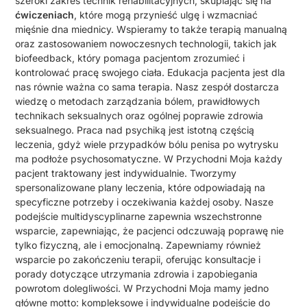
szeroki zakres technik rehabilitacyjnych, skupiając się na
ćwiczeniach
, które mogą przynieść ulgę i wzmacniać
mięśnie dna miednicy. Wspieramy to także terapią manualną
oraz zastosowaniem nowoczesnych technologii, takich jak
biofeedback, który pomaga pacjentom zrozumieć i
kontrolować pracę swojego ciała. Edukacja pacjenta jest dla
nas równie ważna co sama terapia. Nasz zespół dostarcza
wiedzę o metodach zarządzania bólem, prawidłowych
technikach seksualnych oraz ogólnej poprawie zdrowia
seksualnego. Praca nad psychiką jest istotną częścią
leczenia, gdyż wiele przypadków bólu penisa po wytrysku
ma podłoże psychosomatyczne. W Przychodni Moja każdy
pacjent traktowany jest indywidualnie. Tworzymy
spersonalizowane plany leczenia, które odpowiadają na
specyficzne potrzeby i oczekiwania każdej osoby. Nasze
podejście multidyscyplinarne zapewnia wszechstronne
wsparcie, zapewniając, że pacjenci odczuwają poprawę nie
tylko fizyczną, ale i emocjonalną. Zapewniamy również
wsparcie po zakończeniu terapii, oferując konsultacje i
porady dotyczące utrzymania zdrowia i zapobiegania
powrotom dolegliwości. W Przychodni Moja mamy jedno
główne motto: kompleksowe i indywidualne podejście do