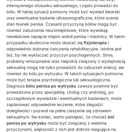
intensywnego stosunku seksualnego, często prowadzi do
bólu. W takiej sytuacji pomocny może być wywiad lekarski
oraz ewentualne badanie ultrasonograficzne, które ocenia
stan tkanek penisa. Czasami przyczyną bólów mogą być
również zaburzenia neuromięśniowe, które wywołują
niewłaściwe napięcie mięśni wokół penisa i miednicy. W takim
przypadku skuteczna może okazać się
fizjoterapia
i
odpowiednio dobrane ćwiczenia rehabilitacyjne. Istotne jest
też, by nie wykluczać przyczyn psychogennych. Stres,
problemy emocjonalne oraz niepokój związany z wydajnością
seksualną mogą nie tylko prowadzić do zaburzeń erekcji, ale
również do bólu po wytrysku. W takich sytuacjach pomocna
może być terapia psychologiczna lub seksuologiczna.
Diagnoza
bólu penisa po wytrysku
zawsze powinna być
prowadzona przez specjalistę. Urolog czy androlog, po
szczegółowym wywiadzie i ewentualnych badaniach, może
zaplanować odpowiednie leczenie, które złagodzi
dolegliwości i pozwoli na pełne cieszenie się zdrowiem
seksualnym. Na koniec, warto pamiętać, że chociaż
ból
penisa po wytrysku
może być związany z wieloma
przyczynami, większość z nich jest dobrze reagująca na