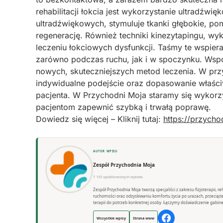
rehabilitacji łokcia jest wykorzystanie ultradźwi
ultradźwiękowych, stymuluje tkanki głębokie, p
regenerację. Również techniki kinezytapingu, wy
leczeniu łokciowych dysfunkcji. Taśmy te wspiera
zarówno podczas ruchu, jak i w spoczynku. Współc
nowych, skuteczniejszych metod leczenia. W pr
indywidualne podejście oraz dopasowanie właści
pacjenta. W Przychodni Moja staramy się wykorzy
pacjentom zapewnić szybką i trwałą poprawę.
Dowiedz się więcej – Kliknij tutaj:
https://przycho
AUTOR WPISU
Zespół Przychodnia Moja
7 193 opublikowanych wpisów
Zespół Przychodnia Moja tworzą specjaliści z zakresu fizjoterapii, 
ruchomości oraz odzyskiwaniu komfortu życia po urazach, przeciąż
terapii do potrzeb konkretnej osoby. Łączymy doświadczenie gabine
Wszystkie wpisy
Strona www