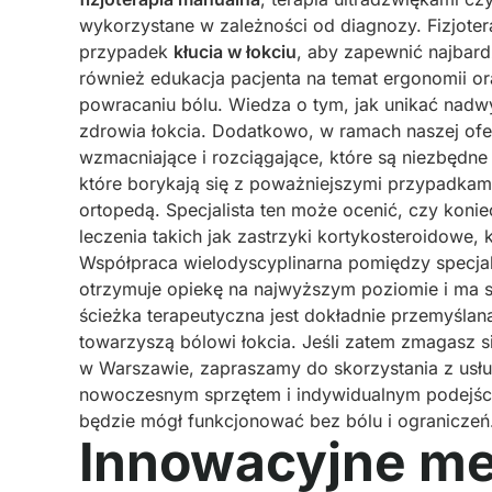
wykorzystane w zależności od diagnozy. Fizjote
przypadek
kłucia w łokciu
, aby zapewnić najbard
również edukacja pacjenta na temat ergonomii 
powracaniu bólu. Wiedza o tym, jak unikać nadwy
zdrowia łokcia. Dodatkowo, w ramach naszej ofer
wzmacniające i rozciągające, które są niezbędne
które borykają się z poważniejszymi przypadkami
ortopedą. Specjalista ten może ocenić, czy kon
leczenia takich jak zastrzyki kortykosteroidowe,
Współpraca wielodyscyplinarna pomiędzy specjal
otrzymuje opiekę na najwyższym poziomie i ma 
ścieżka terapeutyczna jest dokładnie przemyślan
towarzyszą bólowi łokcia. Jeśli zatem zmagasz s
w Warszawie, zapraszamy do skorzystania z usł
nowoczesnym sprzętem i indywidualnym podejści
będzie mógł funkcjonować bez bólu i ograniczeń
Innowacyjne met