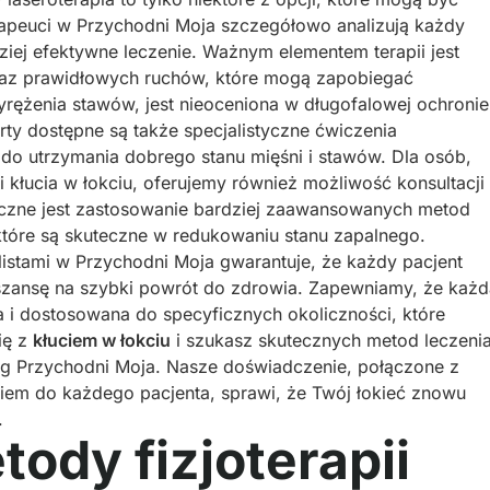
rapeuci w Przychodni Moja szczegółowo analizują każdy
ziej efektywne leczenie. Ważnym elementem terapii jest
oraz prawidłowych ruchów, które mogą zapobiegać
rężenia stawów, jest nieoceniona w długofalowej ochronie
ty dostępne są także specjalistyczne ćwiczenia
 do utrzymania dobrego stanu mięśni i stawów. Dla osób,
 kłucia w łokciu, oferujemy również możliwość konsultacji
ieczne jest zastosowanie bardziej zaawansowanych metod
 które są skuteczne w redukowaniu stanu zapalnego.
istami w Przychodni Moja gwarantuje, że każdy pacjent
szansę na szybki powrót do zdrowia. Zapewniamy, że każd
a i dostosowana do specyficznych okoliczności, które
ię z
kłuciem w łokciu
i szukasz skutecznych metod leczeni
ug Przychodni Moja. Nasze doświadczenie, połączone z
em do każdego pacjenta, sprawi, że Twój łokieć znowu
.
ody fizjoterapii