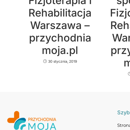
Fizjoterapia i
sp
Rehabilitacja
Fizj
Warszawa –
Reha
przychodnia
War
moja.pl
prz
m
30 stycznia, 2019
Szybk
Stron