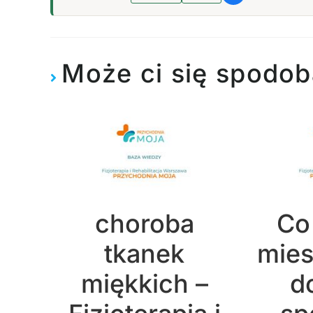
Może ci się spodob
choroba
Co
tkanek
mie
miękkich –
d