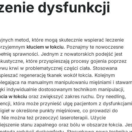
zenie dysfunkcji
yjnych metod, które mogą skutecznie wspierać leczenie
ieprzyjemnym
kłuciem w łokciu
. Poznajmy te nowoczesne
ełnię sprawności. Jednym z nowatorskich podejść jest
 akustyczne, które przyspieszają procesy gojenia poprzez
ywu krwi w problematycznej części ciała. Stosowana
pieszać regenerację tkanek wokół łokcia. Kolejnym
olegająca na manualnym manipulowaniu mięśniami i stawam
ięki indywidualnie dostosowanym technikom manipulacji,
ucia w łokciu
oraz zwiększyć zakres ruchu. Dry needling,
rwencji, która może przynieść ulgę pacjentom z dysfunkcjam
h igieł w określone punkty mięśniowe, co prowadzi do
. Nie można też przeoczyć laseroterapii. Użycie
jszenie stanu zapalnego oraz bólu w obszarze łokcia. Jes
metoda redukcji dyskomfortu. Stosunkowo nową techniką 