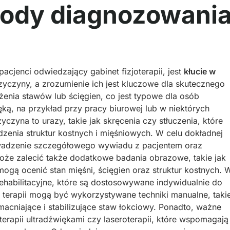
tody diagnozowani
cjenci odwiedzający gabinet fizjoterapii, jest
kłucie w
yczyny, a zrozumienie ich jest kluczowe dla skutecznego
żenia stawów lub ścięgien, co jest typowe dla osób
ą, na przykład przy pracy biurowej lub w niektórych
czyna to urazy, takie jak skręcenia czy stłuczenia, które
enia struktur kostnych i mięśniowych. W celu dokładnej
owadzenie szczegółowego wywiadu z pacjentem oraz
oże zalecić także dodatkowe badania obrazowe, takie jak
mogą ocenić stan mięśni, ścięgien oraz struktur kostnych. 
habilitacyjne, które są dostosowywane indywidualnie do
terapii mogą być wykorzystywane techniki manualne, taki
macniające i stabilizujące staw łokciowy. Ponadto, ważne
terapii ultradźwiękami czy laseroterapii, które wspomagają