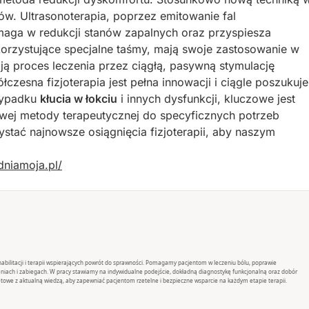
ęków. Ultrasonoterapia, poprzez emitowanie fal
omaga w redukcji stanów zapalnych oraz przyspiesza
korzystujące specjalne taśmy, mają swoje zastosowanie w
ją proces leczenia przez ciągłą, pasywną stymulację
zesna fizjoterapia jest pełna innowacji i ciągle poszukuje
zypadku
kłucia w łokciu
i innych dysfunkcji, kluczowe jest
wej metody terapeutycznej do specyficznych potrzeb
stać najnowsze osiągnięcia fizjoterapii, aby naszym
dniamoja.pl/
rehabilitacji i terapii wspierających powrót do sprawności. Pomagamy pacjentom w leczeniu bólu, poprawie
eniach i zabiegach. W pracy stawiamy na indywidualne podejście, dokładną diagnostykę funkcjonalną oraz dobór
towe z aktualną wiedzą, aby zapewniać pacjentom rzetelne i bezpieczne wsparcie na każdym etapie terapii.