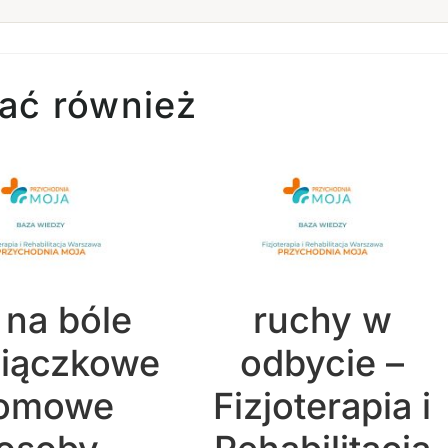
ać również
 na bóle
ruchy w
siączkowe
odbycie –
omowe
Fizjoterapia i