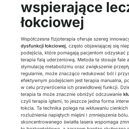
wspierające lec
łokciowej
Współczesna fizjoterapia oferuje szereg innowac
dysfunkcji łokciowej
, często objawiającej się n
podejścia, które pomagają pacjentom odzyskać p
terapia falą uderzeniową. Metoda ta stosuje fale
stymulację metabolizmu oraz zwiększenie przepł
regularnie, może znacząco redukować ból i przys
efektywnym podejściem jest terapia manualna, p
w celu przywrócenia ich prawidłowej funkcji. Dz
terapia ta może znacznie obniżyć odczuwanie
kł
czyli terapia igłami, to jeszcze jedna forma inte
łokcia. Ta technika polega na wkłuwaniu cienkic
rozluźnienia napiętych mięśni i zmniejszenia bólu
skoncentrowanego światła lasera wspomaga zmnie
to bezkontaktowa, a zarazem bardzo skuteczna 