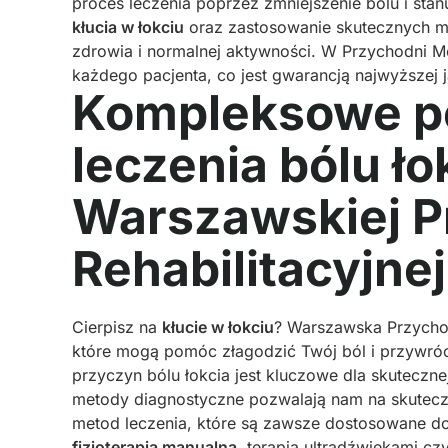
proces leczenia poprzez zmniejszenie bólu i st
kłucia w łokciu
oraz zastosowanie skutecznych me
zdrowia i normalnej aktywności. W Przychodni 
każdego pacjenta, co jest gwarancją najwyższej j
Kompleksowe po
leczenia bólu ło
Warszawskiej P
Rehabilitacyjnej
Cierpisz na
kłucie w łokciu
? Warszawska Przycho
które mogą pomóc złagodzić Twój ból i przywró
przyczyn bólu łokcia jest kluczowe dla skuteczn
metody diagnostyczne pozwalają nam na skuteczn
metod leczenia, które są zawsze dostosowane do 
fizjoterapia manualna
, terapia ultradźwiękami czy