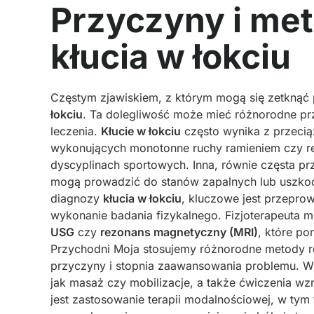
Przyczyny i me
kłucia w łokciu
Częstym zjawiskiem, z którym mogą się zetknąć pa
łokciu
. Ta dolegliwość może mieć różnorodne prz
leczenia.
Kłucie w łokciu
często wynika z przecią
wykonujących monotonne ruchy ramieniem czy ręk
dyscyplinach sportowych. Inna, równie częsta przy
mogą prowadzić do stanów zapalnych lub uszkodz
diagnozy
kłucia w łokciu
, kluczowe jest przepr
wykonanie badania fizykalnego. Fizjoterapeuta m
USG
czy
rezonans magnetyczny (MRI)
, które po
Przychodni Moja stosujemy różnorodne metody re
przyczyny i stopnia zaawansowania problemu. W 
jak masaż czy mobilizacje, a także ćwiczenia wz
jest zastosowanie terapii modalnościowej, w tym 