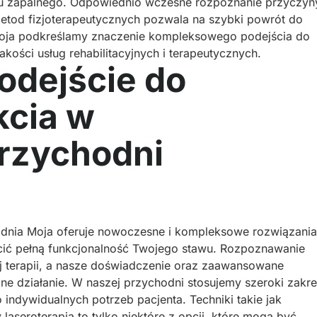
anu zapalnego. Odpowiednio wczesne rozpoznanie przyczyn
tod fizjoterapeutycznych pozwala na szybki powrót do
Moja podkreślamy znaczenie kompleksowego podejścia do
akości usług rehabilitacyjnych i terapeutycznych.
dejście do
kcia w
rzychodni
dnia Moja oferuje nowoczesne i kompleksowe rozwiązania
cić pełną funkcjonalność Twojego stawu. Rozpoznawanie
ej terapii, a nasze doświadczenie oraz zaawansowane
e działanie. W naszej przychodni stosujemy szeroki zakre
indywidualnych potrzeb pacjenta. Techniki takie jak
 laseroterapia to tylko niektóre z opcji, które mogą być