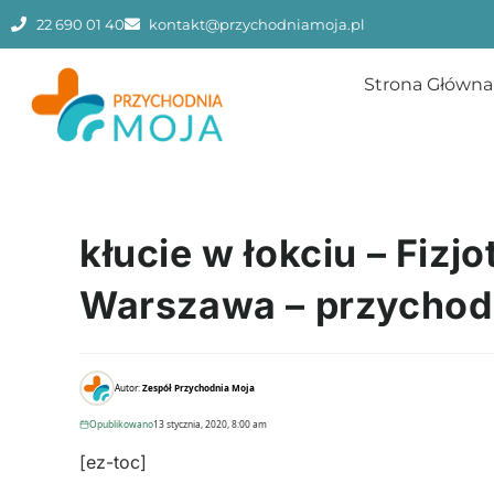
22 690 01 40
kontakt@przychodniamoja.pl
Strona Główna
kłucie w łokciu – Fizjo
Warszawa – przychod
Autor:
Zespół Przychodnia Moja
Opublikowano
13 stycznia, 2020, 8:00 am
[ez-toc]