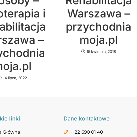
osoby –
Rehabilitacja
oterapia i
Warszawa –
bilitacja
przychodnia
szawa –
moja.pl
ychodnia
15 kwietnia, 2018
oja.pl
14 lipca, 2022
ie linki
Dane kontaktowe
a Główna
+ 22 690 01 40