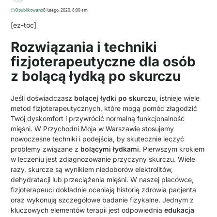
Opublikowano
8 lutego, 2020, 8:00 am
[ez-toc]
Rozwiązania i techniki
fizjoterapeutyczne dla osób
z bolącą łydką po skurczu
Jeśli doświadczasz
bolącej łydki po skurczu
, istnieje wiele
metod fizjoterapeutycznych, które mogą pomóc złagodzić
Twój dyskomfort i przywrócić normalną funkcjonalność
mięśni. W Przychodni Moja w Warszawie stosujemy
nowoczesne techniki i podejścia, by skutecznie leczyć
problemy związane z
bolącymi łydkami
. Pierwszym krokiem
w leczeniu jest zdiagnozowanie przyczyny skurczu. Wiele
razy, skurcze są wynikiem niedoborów elektrolitów,
dehydratacji lub przeciążenia mięśni. W naszej placówce,
fizjoterapeuci dokładnie oceniają historię zdrowia pacjenta
oraz wykonują szczegółowe badanie fizykalne. Jednym z
kluczowych elementów terapii jest odpowiednia
edukacja