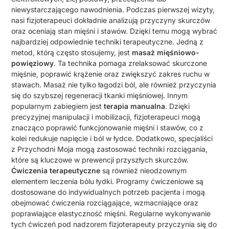
niewystarczającego nawodnienia. Podczas pierwszej wizyty,
nasi fizjoterapeuci dokładnie analizują przyczyny skurczów
oraz oceniają stan mięśni i stawów. Dzięki temu mogą wybrać
najbardziej odpowiednie techniki terapeutyczne. Jedną z
metod, którą często stosujemy, jest
masaż mięśniowo-
powięziowy
. Ta technika pomaga zrelaksować skurczone
mięśnie, poprawić krążenie oraz zwiększyć zakres ruchu w
stawach. Masaż nie tylko łagodzi ból, ale również przyczynia
się do szybszej regeneracji tkanki mięśniowej. Innym
popularnym zabiegiem jest
terapia manualna
. Dzięki
precyzyjnej manipulacji i mobilizacji, fizjoterapeuci mogą
znacząco poprawić funkcjonowanie mięśni i stawów, co z
kolei redukuje napięcie i ból w łydce. Dodatkowo, specjaliści
z Przychodni Moja mogą zastosować techniki rozciągania,
które są kluczowe w prewencji przyszłych skurczów.
Ćwiczenia terapeutyczne
są również nieodzownym
elementem leczenia bólu łydki. Programy ćwiczeniowe są
dostosowane do indywidualnych potrzeb pacjenta i mogą
obejmować ćwiczenia rozciągające, wzmacniające oraz
poprawiające elastyczność mięśni. Regularne wykonywanie
tych ćwiczeń pod nadzorem fizjoterapeuty przyczynia się do