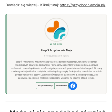
Dowiedz się więcej – Kliknij tutaj:
https://przychodniamoja.pl/
AUTOR WPISU
Zespół Przychodnia Moja
7 193 opublikowanych wpisów
Zespół Przychodnia Moja tworzą specjaliści z zakresu fizjoterapii, rehabilitacji i terapii
wspierających powrót do sprawności. Pomagamy pacjentom w leczeniu bólu, poprawie
ruchomości oraz odzyskiwaniu komfortu życia po urazach, przeciążeniach i zabiegach. W pracy
stawiamy na indywidualne podejście, dokładną diagnostykę funkcjonalną oraz dobór terapii do
potrzeb konkretnej osoby. Łączymy doświadczenie gabinetowe z aktualną wiedzą, aby
zapewniać pacjentom rzetelne i bezpieczne wsparcie na każdym etapie terapii.
Wszystkie wpisy
Strona www