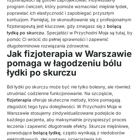
program ćwiczeń, który pomoże wzmacniać mięśnie łydek,
poprawiać ich elastyczność i zapobiegać przyszłym
kontuzjom. Pamiętaj, że skonsultowanie się z profesjonalnym
fizjoterapeutą jest kluczowe, gdy zmagasz się z
bolącą
łydką po skurczu
. Specjaliści w Przychodni Moja są tutaj, by
pomóc Ci wrócić do pełnej sprawności i zapewnić
długoterminowe rozwiązania zdrowotne.
Jak fizjoterapia w Warszawie
pomaga w łagodzeniu bólu
łydki po skurczu
Ból łydki po skurczu może być nie tylko bolesny, ale również
utrudniać codzienne funkcjonowanie. Na szczęście,
fizjoterapia
oferuje skuteczne metody, które pomagają
złagodzić tego typu dolegliwości. W Przychodni Moja w
Warszawie stosujemy zindywidualizowane podejście do
każdego pacjenta, aby maksymalnie przyspieszyć proces
leczenia i zapewnić długotrwałe efekty. Skurcze mięśniowe,
powodujące
bolącą łydkę
, często wynikają z niedoborów
elektrolitowych, złej postawy, przeciążenia lub