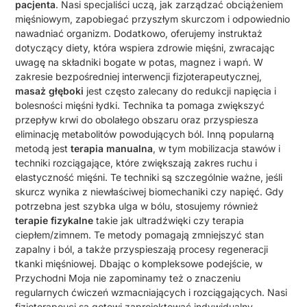
pacjenta
. Nasi specjaliści uczą, jak zarządzać obciążeniem
mięśniowym, zapobiegać przyszłym skurczom i odpowiednio
nawadniać organizm. Dodatkowo, oferujemy instruktaż
dotyczący diety, która wspiera zdrowie mięśni, zwracając
uwagę na składniki bogate w potas, magnez i wapń. W
zakresie bezpośredniej interwencji fizjoterapeutycznej,
masaż głęboki
jest często zalecany do redukcji napięcia i
bolesności mięśni łydki. Technika ta pomaga zwiększyć
przepływ krwi do obolałego obszaru oraz przyspiesza
eliminację metabolitów powodujących ból. Inną popularną
metodą jest
terapia manualna
, w tym mobilizacja stawów i
techniki rozciągające, które zwiększają zakres ruchu i
elastyczność mięśni. Te techniki są szczególnie ważne, jeśli
skurcz wynika z niewłaściwej biomechaniki czy napięć. Gdy
potrzebna jest szybka ulga w bólu, stosujemy również
terapie fizykalne
takie jak ultradźwięki czy terapia
ciepłem/zimnem. Te metody pomagają zmniejszyć stan
zapalny i ból, a także przyspieszają procesy regeneracji
tkanki mięśniowej. Dbając o kompleksowe podejście, w
Przychodni Moja nie zapominamy też o znaczeniu
regularnych ćwiczeń wzmacniających i rozciągających. Nasi
fizjoterapeuci są gotowi zaprojektować indywidualny