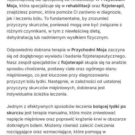
Moja
, która specjalizuje się w
rehabilitacji
oraz
fizjoterapii
,
znajdziesz pomoc, która pomoże Ci zarówno w diagnozie,
jak i leczeniu bólu. To fundamentalne, by zrozumieć
przyczyny skurczów, ponieważ mogą one być związane z
różnymi czynnikami, w tym z niewłaściwą dietą,
dehydratacją lub nadmiernym wysiłkiem fizycznym.
Odpowiednio dobrana terapia w
Przychodni Moja
zaczyna
się od dogłębnego wywiadu i badania fizjoterapeutycznego.
Nasz zespół specjalistów z
fizjoterapii
skupia się na analizie
sposobu chodzenia, postawy ciała oraz ogólnego stanu
mięśniowego, co jest kluczowe przy diagnozowaniu
przyczyn bólu łydki. Następnie, w zależności od ustalonej
przyczyny skurczów mięśniowych, dobierana jest
indywidualna ścieżka leczenia.
Jednym z efektywnych sposobów leczenia
bolącej łydki po
skurczu
jest terapia manualna, która może zniwelować
napięcie mięśniowe oraz poprawić krążenie krwi w obszarze
dotkniętym bólem. Możemy również zalecić ćwiczenia
rozciągające oraz wzmacniające, które pomogą w