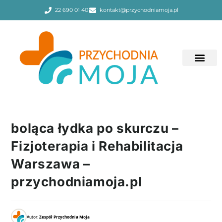
22 690 01 40
kontakt@przychodniamoja.pl
boląca łydka po skurczu –
Fizjoterapia i Rehabilitacja
Warszawa –
przychodniamoja.pl
Autor:
Zespół Przychodnia Moja