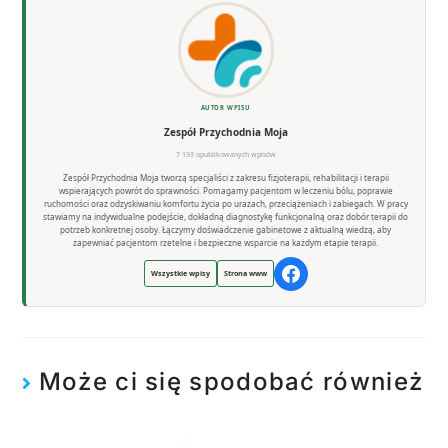
AUTOR WPISU
Zespół Przychodnia Moja
7 193 opublikowanych wpisów
Zespół Przychodnia Moja tworzą specjaliści z zakresu fizjoterapii, rehabilitacji i terapii
wspierających powrót do sprawności. Pomagamy pacjentom w leczeniu bólu, poprawie
ruchomości oraz odzyskiwaniu komfortu życia po urazach, przeciążeniach i zabiegach. W pracy
stawiamy na indywidualne podejście, dokładną diagnostykę funkcjonalną oraz dobór terapii do
potrzeb konkretnej osoby. Łączymy doświadczenie gabinetowe z aktualną wiedzą, aby
zapewniać pacjentom rzetelne i bezpieczne wsparcie na każdym etapie terapii.
Wszystkie wpisy
Strona www
Może ci się spodobać również