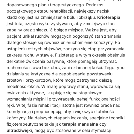
dopasowanego planu terapeutycznego. Podczas
początkowego etapu rehabilitacji, największy nacisk
kładziony jest na zmniejszenie bólu i obrzęku.
Krioterapia
jest tutaj często wykorzystywana, aby zmniejszyć stan
zapalny oraz znieczulić bolące miejsce. Ważne jest, aby
pacjent unikał ruchów mogących pogorszyć stan złamania,
dlatego stosuje się również unieruchomienie kończyny. Po
ustąpieniu ostrych objawów, zaczyna się etap przywracania
zakresu ruchu w stawie. Fizjoterapia w tym okresie obejmuje
delikatne ćwiczenia pasywne, które pomagają utrzymać
ruchomość stawu bez obciążania złamanej kości. Tego typu
działania są krytyczne dla zapobiegania powstawaniu
zrostów i przykurczów, które mogą zatrzymać dalszą
mobilność łokcia. W miarę poprawy stanu, wprowadza się
ćwiczenia aktywne, skupiając się na stopniowym
wzmacnianiu mięśni i przywracaniu pełnej funkcjonalności
ręki. W tej fazie rehabilitacji istotna jest również praca nad
koordynacją i propriocepcją, aby zwiększyć stabilność
kończyny. Na dalszych etapach leczenia, specjalne techniki
fizjoterapeutyczne takie jak
terapia manualna
czy
ultradźwięki
, mogą być stosowane w celu stymulacji