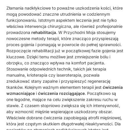
Złamania nadkłykciowe to poważne uszkodzenia kości, które
mogą powodować znaczne utrudnienia w codziennym
funkcjonowaniu. Istotnym aspektem leczenia jest nie tylko
właściwa interwencja chirurgiczna, ale również profesjonalnie
prowadzona
rehabilitacja
. W Przychodni Moja stosujemy
nowoczesne metody terapii, które znacząco przyspieszają
proces gojenia i pomagają w powrocie do pełnej sprawności.
Rozpoczęcie rehabilitacji już w początkowej fazie gojenia jest
kluczowe. Dzięki temu możliwe jest zmniejszenie bólu i
obrzęku, co znacząco wpływa na komfort pacjenta.
Stosowanie odpowiednich technik, takich jak terapia
manualna, krioterapia czy laseroterapia, pozwala
zredukować stany zapalne i przyspieszyć regenerację
tkanków. Kolejnym ważnym elementem terapii jest
ćwiczenia
wzmacniające
i
ćwiczenia rozciągające
. Początkowo są
one łagodne, mające na celu zwiększenie zakresu ruchu w
stawie. Z czasem stopniowo zwiększa się ich intensywność,
aby wzmocnić mięśnie wspierające uszkodzony obszar.
Właściwie dobrane ćwiczenia zapobiegają atrofii mięśniowej,
która jest częstym skutkiem długotrwałej nieaktywności. Dla
pacjentów po złamaniach nadkłykciowych istotna jest