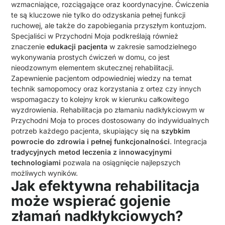
wzmacniające, rozciągające oraz koordynacyjne. Ćwiczenia
te są kluczowe nie tylko do odzyskania pełnej funkcji
ruchowej, ale także do zapobiegania przyszłym kontuzjom.
Specjaliści w Przychodni Moja podkreślają również
znaczenie
edukacji pacjenta
w zakresie samodzielnego
wykonywania prostych ćwiczeń w domu, co jest
nieodzownym elementem skutecznej rehabilitacji.
Zapewnienie pacjentom odpowiedniej wiedzy na temat
technik samopomocy oraz korzystania z ortez czy innych
wspomagaczy to kolejny krok w kierunku całkowitego
wyzdrowienia. Rehabilitacja po złamaniu nadkłykciowym w
Przychodni Moja to proces dostosowany do indywidualnych
potrzeb każdego pacjenta, skupiający się na
szybkim
powrocie do zdrowia i pełnej funkcjonalności
. Integracja
tradycyjnych metod leczenia z innowacyjnymi
technologiami
pozwala na osiągnięcie najlepszych
możliwych wyników.
Jak efektywna rehabilitacja
może wspierać gojenie
złamań nadkłykciowych?