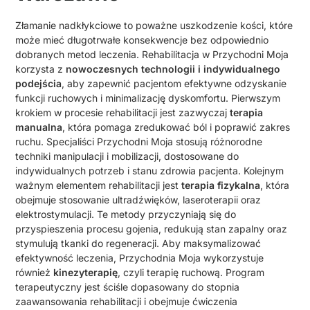
Złamanie nadkłykciowe to poważne uszkodzenie kości, które
może mieć długotrwałe konsekwencje bez odpowiednio
dobranych metod leczenia. Rehabilitacja w Przychodni Moja
korzysta z
nowoczesnych technologii i indywidualnego
podejścia
, aby zapewnić pacjentom efektywne odzyskanie
funkcji ruchowych i minimalizację dyskomfortu. Pierwszym
krokiem w procesie rehabilitacji jest zazwyczaj
terapia
manualna
, która pomaga zredukować ból i poprawić zakres
ruchu. Specjaliści Przychodni Moja stosują różnorodne
techniki manipulacji i mobilizacji, dostosowane do
indywidualnych potrzeb i stanu zdrowia pacjenta. Kolejnym
ważnym elementem rehabilitacji jest
terapia fizykalna
, która
obejmuje stosowanie ultradźwięków, laseroterapii oraz
elektrostymulacji. Te metody przyczyniają się do
przyspieszenia procesu gojenia, redukują stan zapalny oraz
stymulują tkanki do regeneracji. Aby maksymalizować
efektywność leczenia, Przychodnia Moja wykorzystuje
również
kinezyterapię
, czyli terapię ruchową. Program
terapeutyczny jest ściśle dopasowany do stopnia
zaawansowania rehabilitacji i obejmuje ćwiczenia