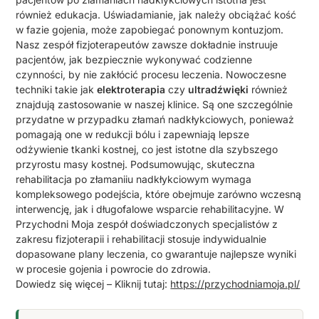
również edukacja. Uświadamianie, jak należy obciążać kość
w fazie gojenia, może zapobiegać ponownym kontuzjom.
Nasz zespół fizjoterapeutów zawsze dokładnie instruuje
pacjentów, jak bezpiecznie wykonywać codzienne
czynności, by nie zakłócić procesu leczenia. Nowoczesne
techniki takie jak
elektroterapia
czy
ultradźwięki
również
znajdują zastosowanie w naszej klinice. Są one szczególnie
przydatne w przypadku złamań nadkłykciowych, ponieważ
pomagają one w redukcji bólu i zapewniają lepsze
odżywienie tkanki kostnej, co jest istotne dla szybszego
przyrostu masy kostnej. Podsumowując, skuteczna
rehabilitacja po złamaniiu nadkłykciowym wymaga
kompleksowego podejścia, które obejmuje zarówno wczesną
interwencję, jak i długofalowe wsparcie rehabilitacyjne. W
Przychodni Moja zespół doświadczonych specjalistów z
zakresu fizjoterapii i rehabilitacji stosuje indywidualnie
dopasowane plany leczenia, co gwarantuje najlepsze wyniki
w procesie gojenia i powrocie do zdrowia.
Dowiedz się więcej – Kliknij tutaj:
https://przychodniamoja.pl/