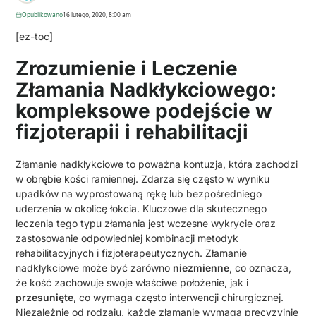
Opublikowano
16 lutego, 2020, 8:00 am
[ez-toc]
Zrozumienie i Leczenie
Złamania Nadkłykciowego:
kompleksowe podejście w
fizjoterapii i rehabilitacji
Złamanie nadkłykciowe to poważna kontuzja, która zachodzi
w obrębie kości ramiennej. Zdarza się często w wyniku
upadków na wyprostowaną rękę lub bezpośredniego
uderzenia w okolicę łokcia. Kluczowe dla skutecznego
leczenia tego typu złamania jest wczesne wykrycie oraz
zastosowanie odpowiedniej kombinacji metodyk
rehabilitacyjnych i fizjoterapeutycznych. Złamanie
nadkłykciowe może być zarówno
niezmienne
, co oznacza,
że kość zachowuje swoje właściwe położenie, jak i
przesunięte
, co wymaga często interwencji chirurgicznej.
Niezależnie od rodzaju, każde złamanie wymaga precyzyjnie