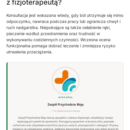
z fizjoterapeutą?
Konsultacja jest wskazana wtedy, gdy ból utrzymuje się mimo
odpoczynku, nawraca podczas pracy lub ogranicza chwyt i
ruch nadgarstka. Niepokojące są także osłabienie ręki,
pieczenie wzdłuż przedramienia oraz trudność w
wykonywaniu codziennych czynności. Wczesna ocena
funkcjonalna pomaga dobrać leczenie i zmniejsza ryzyko
utrwalenia przeciążenia.
AUTOR WPISU
Zespół Przychodnia Moja
7 193 opublikowanych wpisów
Zespół Przychodnia Moja tworzą specjaliści z zakresu fizjoterapii, rehabilitacji i terapii
wspierających powrót do sprawności. Pomagamy pacjentom w leczeniu bólu, poprawie
ruchomości oraz odzyskiwaniu komfortu życia po urazach, przeciążeniach i zabiegach. W pracy
stawiamy na indywidualne podejście, dokładną diagnostykę funkcjonalną oraz dobór terapii do