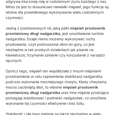
odgrywa kluczową rolę w codziennym życiu każdego z nas.
Mimo że jest to stosunkowo niewielki mięsień, jego funkcje są
istotne dla prawidłowego wykonywania wielu codziennych
czynności.
Jedną z podstawowych ról, jaką pełni
mięsień prostownik
promieniowy długi nadgarstka
, jest umożliwienie ruchów
nadgarstka. Dzięki niemu możemy wykonywać ruchy
prostowania, czyli podnoszenia dłoni do góry, co jest
niezbędne w tak prostych działaniach jak pisanie na
klawiaturze, trzymanie szklanki czy korzystanie z narzędzi
ręcznych.
Oprócz tego, mięsień ten współdziała z innymi mięśniami
przedramienia w celu zapewnienia stabilizacji nadgarstka
podczas wykonania mocniejszego chwytu. Kiedy chwytamy
mocno zaciśniętą dłoń, to właśnie
mięsień prostownik
promieniowy długi nadgarstka
oraz inne mięśnie prostujące
pomagają stabilizować i podnieść nadgarstek, co umożliwia
wykonanie tej czynności efektywnie i bez bólu.
Stabilność i siła tego mięśnia są także niezbędne w wielu