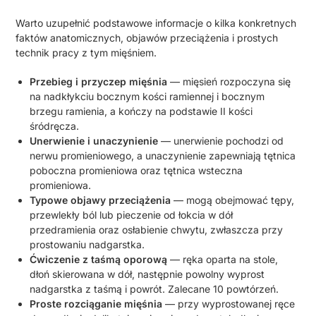
Warto uzupełnić podstawowe informacje o kilka konkretnych
faktów anatomicznych, objawów przeciążenia i prostych
technik pracy z tym mięśniem.
Przebieg i przyczep mięśnia
— mięsień rozpoczyna się
na nadkłykciu bocznym kości ramiennej i bocznym
brzegu ramienia, a kończy na podstawie II kości
śródręcza.
Unerwienie i unaczynienie
— unerwienie pochodzi od
nerwu promieniowego, a unaczynienie zapewniają tętnica
poboczna promieniowa oraz tętnica wsteczna
promieniowa.
Typowe objawy przeciążenia
— mogą obejmować tępy,
przewlekły ból lub pieczenie od łokcia w dół
przedramienia oraz osłabienie chwytu, zwłaszcza przy
prostowaniu nadgarstka.
Ćwiczenie z taśmą oporową
— ręka oparta na stole,
dłoń skierowana w dół, następnie powolny wyprost
nadgarstka z taśmą i powrót. Zalecane 10 powtórzeń.
Proste rozciąganie mięśnia
— przy wyprostowanej ręce