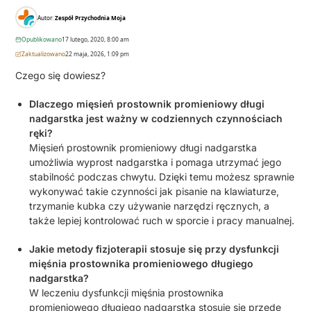
Autor:
Zespół Przychodnia Moja
Opublikowano
17 lutego, 2020, 8:00 am
Zaktualizowano
22 maja, 2026, 1:09 pm
Czego się dowiesz?
Dlaczego mięsień prostownik promieniowy długi
nadgarstka jest ważny w codziennych czynnościach
ręki?
Mięsień prostownik promieniowy długi nadgarstka
umożliwia wyprost nadgarstka i pomaga utrzymać jego
stabilność podczas chwytu. Dzięki temu możesz sprawnie
wykonywać takie czynności jak pisanie na klawiaturze,
trzymanie kubka czy używanie narzędzi ręcznych, a
także lepiej kontrolować ruch w sporcie i pracy manualnej.
Jakie metody fizjoterapii stosuje się przy dysfunkcji
mięśnia prostownika promieniowego długiego
nadgarstka?
W leczeniu dysfunkcji mięśnia prostownika
promieniowego długiego nadgarstka stosuje się przede