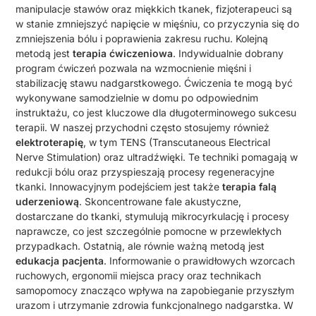
manipulacje stawów oraz miękkich tkanek, fizjoterapeuci są
w stanie zmniejszyć napięcie w mięśniu, co przyczynia się do
zmniejszenia bólu i poprawienia zakresu ruchu. Kolejną
metodą jest
terapia ćwiczeniowa
. Indywidualnie dobrany
program ćwiczeń pozwala na wzmocnienie mięśni i
stabilizację stawu nadgarstkowego. Ćwiczenia te mogą być
wykonywane samodzielnie w domu po odpowiednim
instruktażu, co jest kluczowe dla długoterminowego sukcesu
terapii. W naszej przychodni często stosujemy również
elektroterapię
, w tym TENS (Transcutaneous Electrical
Nerve Stimulation) oraz ultradźwięki. Te techniki pomagają w
redukcji bólu oraz przyspieszają procesy regeneracyjne
tkanki. Innowacyjnym podejściem jest także
terapia falą
uderzeniową
. Skoncentrowane fale akustyczne,
dostarczane do tkanki, stymulują mikrocyrkulację i procesy
naprawcze, co jest szczególnie pomocne w przewlekłych
przypadkach. Ostatnią, ale równie ważną metodą jest
edukacja pacjenta
. Informowanie o prawidłowych wzorcach
ruchowych, ergonomii miejsca pracy oraz technikach
samopomocy znacząco wpływa na zapobieganie przyszłym
urazom i utrzymanie zdrowia funkcjonalnego nadgarstka. W