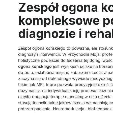
Zespół ogona k
kompleksowe po
diagnozie i rehab
Zespół ogona końskiego to poważna, ale stosun
diagnozy i interwencji. W Przychodni Moja, profesjo
holistyczne podejście do leczenia tej dolegliwoś
ogona końskiego
jest wynikiem ucisku na korze
do bólu, osłabienia mięśni, zaburzeń czucia, a na
zaczyna się od dokładnego wywiadu medycznego
takim jak MRI, które pozwala precyzyjnie określi
duży nacisk na indywidualizację procesu leczeni
często obejmuje terapię manualną w celu ulżenia
stosują techniki takie jak ćwiczenia wzmacniają
potrzeb pacjenta. Neuromodulacja i biofeedback