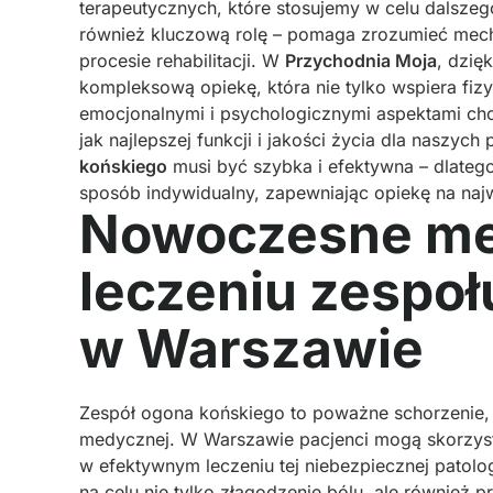
terapeutycznych, które stosujemy w celu dalsze
również kluczową rolę – pomaga zrozumieć mech
procesie rehabilitacji. W
Przychodnia Moja
, dzię
kompleksową opiekę, która nie tylko wspiera fiz
emocjonalnymi i psychologicznymi aspektami ch
jak najlepszej funkcji i jakości życia dla naszych
końskiego
musi być szybka i efektywna – dlate
sposób indywidualny, zapewniając opiekę na na
Nowoczesne met
leczeniu zespo
w Warszawie
Zespół ogona końskiego to poważne schorzenie, 
medycznej. W Warszawie pacjenci mogą skorzysta
w efektywnym leczeniu tej niebezpiecznej patolo
na celu nie tylko złagodzenie bólu, ale również 