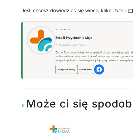
Jeśli chcesz dowiedzieć się więcej kliknij tutaj:
ht
AUTOR WPISU
Zespół Przychodnia Moja
7 193 opublikowanych wpisów
Zespół Przychodnia Moja tworzą specjaliści z zakresu fizjoterapii, 
ruchomości oraz odzyskiwaniu komfortu życia po urazach, przeciąż
terapii do potrzeb konkretnej osoby. Łączymy doświadczenie gabine
Wszystkie wpisy
Strona www
Może ci się spodob