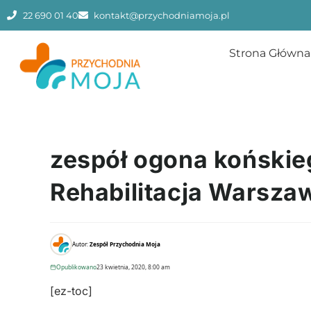
22 690 01 40
kontakt@przychodniamoja.pl
Strona Główna
zespół ogona końskiego
Rehabilitacja Warsza
Autor:
Zespół Przychodnia Moja
Opublikowano
23 kwietnia, 2020, 8:00 am
[ez-toc]