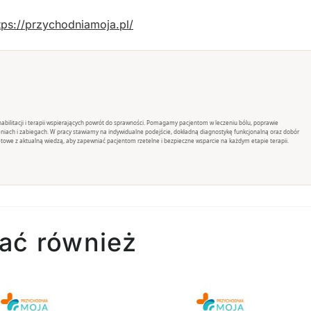
tps://przychodniamoja.pl/
rehabilitacji i terapii wspierających powrót do sprawności. Pomagamy pacjentom w leczeniu bólu, poprawie
eniach i zabiegach. W pracy stawiamy na indywidualne podejście, dokładną diagnostykę funkcjonalną oraz dobór
towe z aktualną wiedzą, aby zapewniać pacjentom rzetelne i bezpieczne wsparcie na każdym etapie terapii.
ać również