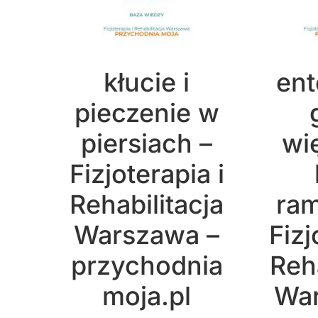
kłucie i
ent
pieczenie w
piersiach –
wi
Fizjoterapia i
Rehabilitacja
ram
Warszawa –
Fizj
przychodnia
Reha
moja.pl
War