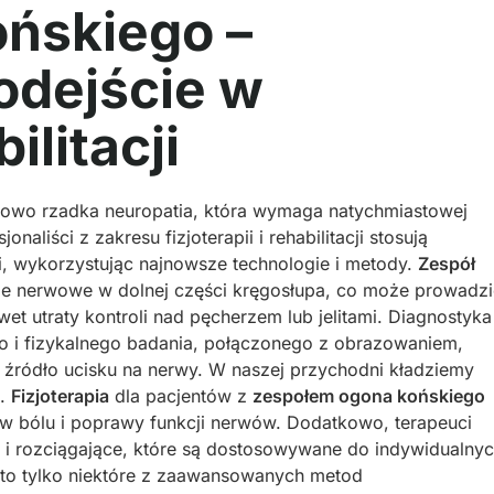
ońskiego –
dejście w
ilitacji
kowo rzadka neuropatia, która wymaga natychmiastowej
naliści z zakresu fizjoterapii i rehabilitacji stosują
ci, wykorzystując najnowsze technologie i metody.
Zespół
nie nerwowe w dolnej części kręgosłupa, co może prowadzi
wet utraty kontroli nad pęcherzem lub jelitami. Diagnostyka
 i fizykalnego badania, połączonego z obrazowaniem,
ć źródło ucisku na nerwy. W naszej przychodni kładziemy
a.
Fizjoterapia
dla pacjentów z
zespołem ogona końskiego
 w bólu i poprawy funkcji nerwów. Dodatkowo, terapeuci
ce i rozciągające, które są dostosowywane do indywidualny
 to tylko niektóre z zaawansowanych metod