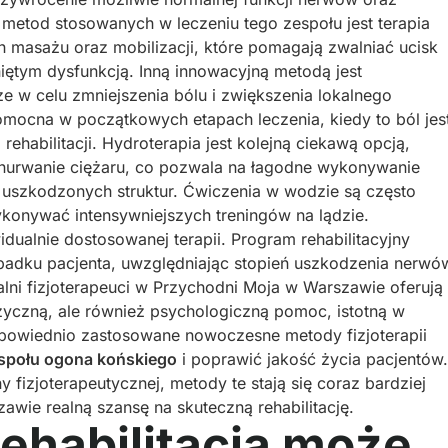
metod stosowanych w leczeniu tego zespołu jest terapia
 masażu oraz mobilizacji, które pomagają zwalniać ucisk
iętym dysfunkcją. Inną innowacyjną metodą jest
ze w celu zmniejszenia bólu i zwiększenia lokalnego
omocna w początkowych etapach leczenia, kiedy to ból jes
ehabilitacji. Hydroterapia jest kolejną ciekawą opcją,
znurwanie ciężaru, co pozwala na łagodne wykonywanie
uszkodzonych struktur. Ćwiczenia w wodzie są często
wykonywać intensywniejszych treningów na lądzie.
idualnie dostosowanej terapii. Program rehabilitacyjny
adku pacjenta, uwzględniając stopień uszkodzenia nerwó
nalni fizjoterapeuci w Przychodni Moja w Warszawie oferują
fizyczną, ale również psychologiczną pomoc, istotną w
Odpowiednio zastosowane nowoczesne metody fizjoterapii
społu ogona końskiego
i poprawić jakość życia pacjentów.
fizjoterapeutycznej, metody te stają się coraz bardziej
awie realną szansę na skuteczną rehabilitację.
ehabilitacja może