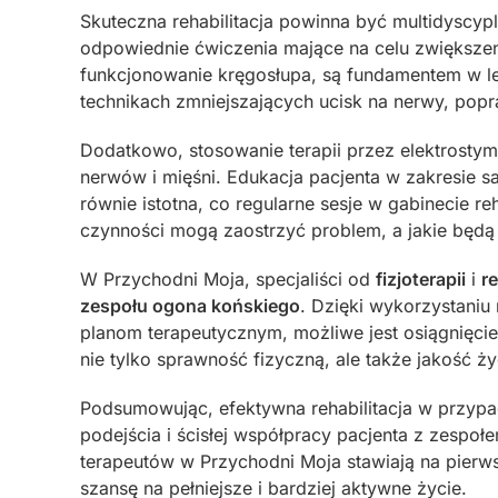
Skuteczna rehabilitacja powinna być multidyscypli
odpowiednie ćwiczenia mające na celu zwiększeni
funkcjonowanie kręgosłupa, są fundamentem w lec
technikach zmniejszających ucisk na nerwy, popr
Dodatkowo, stosowanie terapii przez elektrosty
nerwów i mięśni. Edukacja pacjenta w zakresie
równie istotna, co regularne sesje w gabinecie r
czynności mogą zaostrzyć problem, a jakie będą 
W Przychodni Moja, specjaliści od
fizjoterapii
i
re
zespołu ogona końskiego
. Dzięki wykorzystani
planom terapeutycznym, możliwe jest osiągnięci
nie tylko sprawność fizyczną, ale także jakość ży
Podsumowując, efektywna rehabilitacja w przyp
podejścia i ścisłej współpracy pacjenta z zespo
terapeutów w Przychodni Moja stawiają na pierws
szansę na pełniejsze i bardziej aktywne życie.