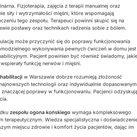
narna. Fizjoterapia, zajęcia z terapii manualnej oraz
e siły i wytrzymałości mięśni, które wspomagają
zeniu tego zespołu. Terapeuci powinni skupić się na
awie postawy oraz technikach radzenia sobie z bólem.
mulację może przyczynić się do poprawy funkcjonowania
 samodzielnego wykonywania pewnych ćwiczeń w domu jest
ehabilicyjnym. Pacjent powinien być również świadomy, jaki
wspierały funkcję nerwów i mięśni.
habilitacji
w Warszawie dobrze rozumieją złożoność
u najnowszych technologii oraz indywidualnie dopasowanym
e znaczącej poprawy w funkcjonowaniu. Pacjenci odzyskuj
cia.
adku
zespołu ogona końskiego
wymaga kompleksowego
łem terapeutycznym. Wiedza specjalistyczna i doświadczeni
zym miejscu zdrowie i komfort życia pacjentów, dając im