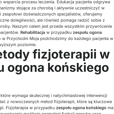
go wsparcia procesu leczenia. Edukacja pacjenta odgrywa
anizmy stojące za chorobą i aktywnie uczestniczyć w
ki zespołowi doświadczonych specjalistów, oferujemy
yczne dolegliwości, ale również pomaga radzić sobie z
oroby. Naszym celem jest przede wszystkim przywrócenie
 pacjentów.
Rehabilitacja
w przypadku
zespołu ogona
go w Przychodni Moja podchodzimy do każdego pacjenta w
jwyższym poziomie.
ody fizjoterapii w
łu ogona końskiego
które wymaga skutecznej i natychmiastowej interwencji
ć z nowoczesnych metod fizjoterapii, które są kluczowe
gii. Fizjoterapia w przypadku
zespołu ogona końskiego
ma
przywrócenie możliwie normalnej funkcji nerwów oraz