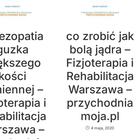
ezopatia
co zrobić jak
guzka
bolą jądra –
ększego
Fizjoterapia i
kości
Rehabilitacja
iennej –
Warszawa –
oterapia i
przychodnia
bilitacja
moja.pl
szawa –
4 maja, 2020