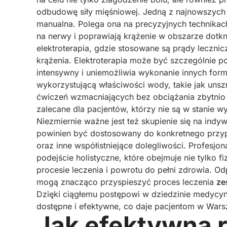
odbudowę siły mięśniowej. Jedną z najnowszych 
manualna. Polega ona na precyzyjnych technikach
na nerwy i poprawiają krążenie w obszarze dotkn
elektroterapia, gdzie stosowane są prądy lecznic
krążenia. Elektroterapia może być szczególnie p
intensywny i uniemożliwia wykonanie innych form r
wykorzystującą właściwości wody, takie jak uns
ćwiczeń wzmacniających bez obciążania zbytnio 
zalecane dla pacjentów, którzy nie są w stanie 
Niezmiernie ważne jest też skupienie się na indyw
powinien być dostosowany do konkretnego przyp
oraz inne współistniejące dolegliwości. Profesjo
podejście holistyczne, które obejmuje nie tylko 
procesie leczenia i powrotu do pełni zdrowia. 
mogą znacząco przyspieszyć proces leczenia
ze
Dzięki ciągłemu postępowi w dziedzinie medycyny 
dostępne i efektywne, co daje pacjentom w Warsz
Jak efektywna r