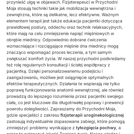
przynieść ulgę w objawach. Fizjoterapeuci w Przychodni
Moja stosują techniki takie jak mobilizacja wewnętrzna i
zewnętrzna, które są delikatne, lecz efektywne. Ważnym
elementem terapii jest także edukacja pacjentki dotycząca
prawidłowej postury, oddechu oraz technik relaksacyjnych,
które mają na celu zmniejszenie napięć mięśniowych w
obrębie miednicy. Odpowiednio dobrane ćwiczenia
wzmacniające i rozciągające mięśnie dna miednicy mogą
znacząco wspomagać proces leczenia, a tym samym
zwiększać komfort życia. W naszej przychodni podkreślamy
też rolę regularnych konsultacji i ścisłej współpracy z
pacjentką. Dzięki personalizowanemu podejściu i
zaangażowaniu, możliwe jest osiągnięcie optymalnych
efektów terapeutycznych. Działania te wspierają nie tylko
poprawę funkcjonowania anatomii wewnętrznej, ale również
prowadzą do lepszego rozumienia przez pacjentki swojego
ciała, co jest kluczowe dla długotrwałej poprawy i prewencji
powrotu dolegliwości. Zapraszamy do Przychodni Moja,
gdzie specjaliści z zakresu
fizjoterapii uroginekologicznej
zastosują indywidualnie dopasowane zabiegi, które pomogą
zmniejszyć problemy wynikające z
tyłozgięcia pochwy
, a
przez to polepszyć jakość Twojego życia. Nasza wiedza i