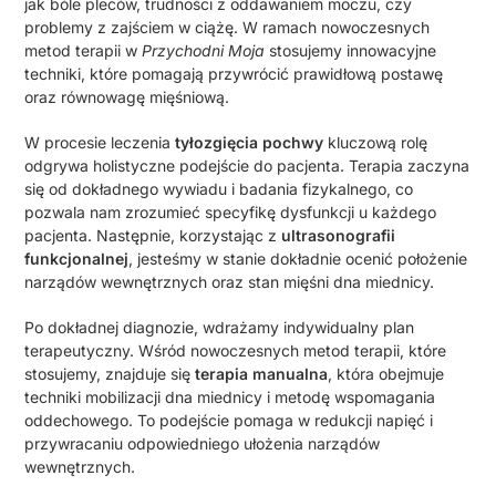
jak bóle pleców, trudności z oddawaniem moczu, czy
problemy z zajściem w ciążę. W ramach nowoczesnych
metod terapii w
Przychodni Moja
stosujemy innowacyjne
techniki, które pomagają przywrócić prawidłową postawę
oraz równowagę mięśniową.
W procesie leczenia
tyłozgięcia pochwy
kluczową rolę
odgrywa holistyczne podejście do pacjenta. Terapia zaczyna
się od dokładnego wywiadu i badania fizykalnego, co
pozwala nam zrozumieć specyfikę dysfunkcji u każdego
pacjenta. Następnie, korzystając z
ultrasonografii
funkcjonalnej
, jesteśmy w stanie dokładnie ocenić położenie
narządów wewnętrznych oraz stan mięśni dna miednicy.
Po dokładnej diagnozie, wdrażamy indywidualny plan
terapeutyczny. Wśród nowoczesnych metod terapii, które
stosujemy, znajduje się
terapia manualna
, która obejmuje
techniki mobilizacji dna miednicy i metodę wspomagania
oddechowego. To podejście pomaga w redukcji napięć i
przywracaniu odpowiedniego ułożenia narządów
wewnętrznych.