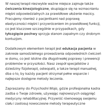
W naszej terapii niezwykle ważne miejsce zajmuje także
ćwiczenia kinezjologiczne
, skupiające się na wzmacnianiu
mięśni odpowiedzialnych za prawidłowe ułożenie macicy.
Pracujemy również z pacjentkami nad poprawą
elastyczności mięśni i przywróceniem im prawidłowej funkcji,
co jest kluczowe szczególnie w przypadkach, gdy
tyłozgięcie pochwy
sprzyja stanom zapalnym czy drobnym
kontuzjom.
Dodatkowym elementem terapii jest
edukacja pacjenta
w
zakresie samodzielnego prowadzenia odpowiednich ćwiczeń
w domu, co jest istotne dla długotrwałej poprawy i prewencji
problemów w przyszłości. Nasz zespół specjalistów z
dziedziny fizjoterapii, osteopatii, a takze terapii manualnej,
dba o to, by każdy pacjent otrzymał pełne wsparcie i
najlepsze dostępne metody leczenia.
Zapraszamy do
Przychodni Moja
, gdzie profesjonalna kadra
zadba o Twoje zdrowie, używając najnowszych osiągnięć
medycyny rehabilitacyjnej. Przywróć równowagę swojemu
ciału i zastosuj nowoczesne metody terapeutyczne