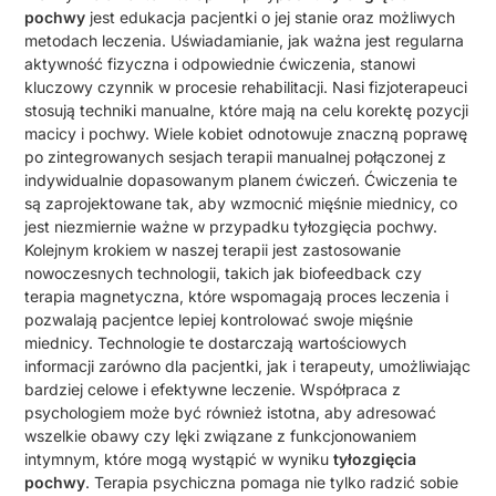
pochwy
jest edukacja pacjentki o jej stanie oraz możliwych
metodach leczenia. Uświadamianie, jak ważna jest regularna
aktywność fizyczna i odpowiednie ćwiczenia, stanowi
kluczowy czynnik w procesie rehabilitacji. Nasi fizjoterapeuci
stosują techniki manualne, które mają na celu korektę pozycji
macicy i pochwy. Wiele kobiet odnotowuje znaczną poprawę
po zintegrowanych sesjach terapii manualnej połączonej z
indywidualnie dopasowanym planem ćwiczeń. Ćwiczenia te
są zaprojektowane tak, aby wzmocnić mięśnie miednicy, co
jest niezmiernie ważne w przypadku tyłozgięcia pochwy.
Kolejnym krokiem w naszej terapii jest zastosowanie
nowoczesnych technologii, takich jak biofeedback czy
terapia magnetyczna, które wspomagają proces leczenia i
pozwalają pacjentce lepiej kontrolować swoje mięśnie
miednicy. Technologie te dostarczają wartościowych
informacji zarówno dla pacjentki, jak i terapeuty, umożliwiając
bardziej celowe i efektywne leczenie. Współpraca z
psychologiem może być również istotna, aby adresować
wszelkie obawy czy lęki związane z funkcjonowaniem
intymnym, które mogą wystąpić w wyniku
tyłozgięcia
pochwy
. Terapia psychiczna pomaga nie tylko radzić sobie