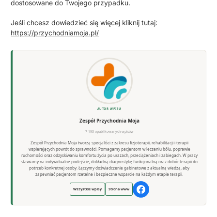
dostosowane do Twojego przypadku.
Jeśli chcesz dowiedzieć się więcej kliknij tutaj:
https://przychodniamoja.pl/
AUTOR WPISU
Zespół Przychodnia Moja
7 193 opublikowanych wpisów
Zespół Przychodnia Moja tworzą specjaliści z zakresu fizjoterapii, rehabilitacji i terapii
wspierających powrót do sprawności. Pomagamy pacjentom w leczeniu bólu, poprawie
ruchomości oraz odzyskiwaniu komfortu życia po urazach, przeciążeniach i zabiegach. W pracy
stawiamy na indywidualne podejście, dokładną diagnostykę funkcjonalną oraz dobór terapii do
potrzeb konkretnej osoby. Łączymy doświadczenie gabinetowe z aktualną wiedzą, aby
zapewniać pacjentom rzetelne i bezpieczne wsparcie na każdym etapie terapii.
Wszystkie wpisy
Strona www