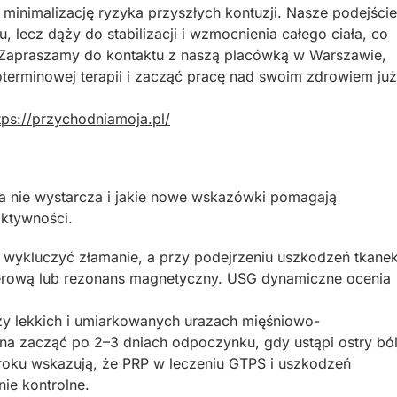
i minimalizację ryzyka przyszłych kontuzji. Nasze podejście
, lecz dąży do stabilizacji i wzmocnienia całego ciała, co
 Zapraszamy do kontaktu z naszą placówką w Warszawie,
terminowej terapii i zacząć pracę nad swoim zdrowiem już
tps://przychodniamoja.pl/
cja nie wystarcza i jakie nowe wskazówki pomagają
aktywności.
ykluczyć złamanie, a przy podejrzeniu uszkodzeń tkane
terową lub rezonans magnetyczny. USG dynamiczne ocenia
y lekkich i umiarkowanych urazach mięśniowo-
na zacząć po 2–3 dniach odpoczynku, gdy ustąpi ostry ból
oku wskazują, że PRP w leczeniu GTPS i uszkodzeń
nie kontrolne.