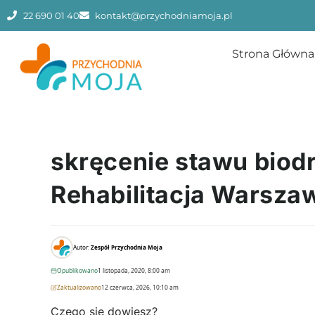
22 690 01 40
kontakt@przychodniamoja.pl
Strona Główna
skręcenie stawu biodr
Rehabilitacja Warsza
Autor:
Zespół Przychodnia Moja
Opublikowano
1 listopada, 2020, 8:00 am
Zaktualizowano
12 czerwca, 2026, 10:10 am
Czego się dowiesz?