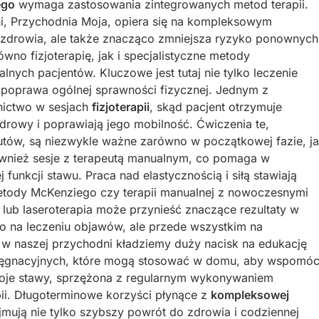
ego
wymaga zastosowania zintegrowanych metod terapii.
ni, Przychodnia Moja, opiera się na kompleksowym
o zdrowia, ale także znacząco zmniejsza ryzyko ponownych
wno fizjoterapię, jak i specjalistyczne metody
nych pacjentów. Kluczowe jest tutaj nie tylko leczenie
 poprawa ogólnej sprawności fizycznej. Jednym z
tnictwo w sesjach
fizjoterapii
, skąd pacjent otrzymuje
odrowy i poprawiają jego mobilność. Ćwiczenia te,
ów, są niezwykle ważne zarówno w początkowej fazie, j
również sesje z terapeutą manualnym, co pomaga w
funkcji stawu. Praca nad elastycznością i siłą stawiają
etody McKenziego czy terapii manualnej z nowoczesnymi
ą lub laseroterapia może przynieść znaczące rezultaty w
ylko na leczeniu objawów, ale przede wszystkim na
 naszej przychodni kładziemy duży nacisk na edukację
elęgnacyjnych, które mogą stosować w domu, aby wspomó
swoje stawy, sprzężona z regularnym wykonywaniem
ii. Długoterminowe korzyści płynące z
kompleksowej
mują nie tylko szybszy powrót do zdrowia i codziennej