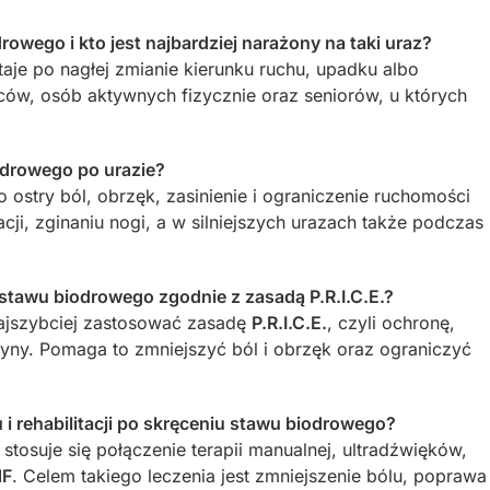
owego i kto jest najbardziej narażony na taki uraz?
aje po nagłej zmianie kierunku ruchu, upadku albo
ców, osób aktywnych fizycznie oraz seniorów, u których
odrowego po urazie?
ostry ból, obrzęk, zasinienie i ograniczenie ruchomości
acji, zginaniu nogi, a w silniejszych urazach także podczas
 stawu biodrowego zgodnie z zasadą P.R.I.C.E.?
najszybciej zastosować zasadę
P.R.I.C.E.
, czyli ochronę,
zyny. Pomaga to zmniejszyć ból i obrzęk oraz ograniczyć
u i rehabilitacji po skręceniu stawu biodrowego?
stosuje się połączenie terapii manualnej, ultradźwięków,
NF
. Celem takiego leczenia jest zmniejszenie bólu, poprawa