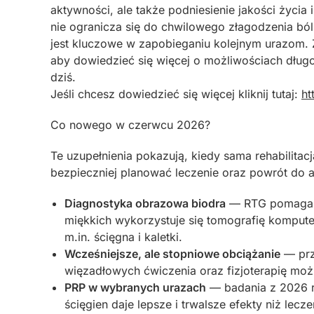
aktywności, ale także podniesienie jakości życia 
nie ogranicza się do chwilowego złagodzenia bólu
jest kluczowe w zapobieganiu kolejnym urazom.
aby dowiedzieć się więcej o możliwościach długo
dziś.
Jeśli chcesz dowiedzieć się więcej kliknij tutaj:
ht
Co nowego w czerwcu 2026?
Te uzupełnienia pokazują, kiedy sama rehabilita
bezpieczniej planować leczenie oraz powrót do 
Diagnostyka obrazowa biodra
— RTG pomaga w
miękkich wykorzystuje się tomografię kompu
m.in. ścięgna i kaletki.
Wcześniejsze, ale stopniowe obciążanie
— prz
więzadłowych ćwiczenia oraz fizjoterapię moż
PRP w wybranych urazach
— badania z 2026 r
ścięgien daje lepsze i trwalsze efekty niż lecze