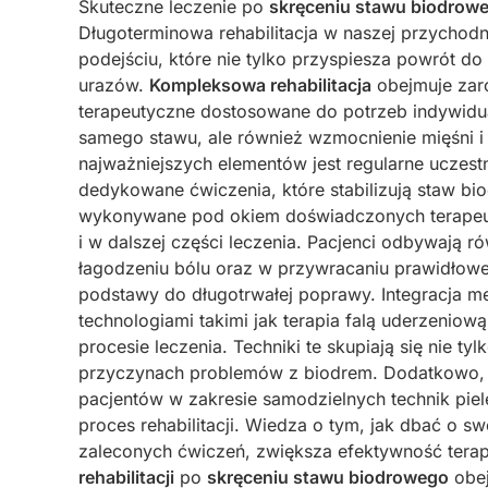
Skuteczne leczenie po
skręceniu stawu biodrow
Długoterminowa rehabilitacja w naszej przychod
podejściu, które nie tylko przyspiesza powrót d
urazów.
Kompleksowa rehabilitacja
obejmuje zaró
terapeutyczne dostosowane do potrzeb indywidual
samego stawu, ale również wzmocnienie mięśni i
najważniejszych elementów jest regularne uczes
dedykowane ćwiczenia, które stabilizują staw bi
wykonywane pod okiem doświadczonych terapeut
i w dalszej części leczenia. Pacjenci odbywają 
łagodzeniu bólu oraz w przywracaniu prawidłowej 
podstawy do długotrwałej poprawy. Integracja m
technologiami takimi jak terapia falą uderzeniow
procesie leczenia. Techniki te skupiają się nie t
przyczynach problemów z biodrem. Dodatkowo, w
pacjentów w zakresie samodzielnych technik pi
proces rehabilitacji. Wiedza o tym, jak dbać o 
zaleconych ćwiczeń, zwiększa efektywność terap
rehabilitacji
po
skręceniu stawu biodrowego
obej