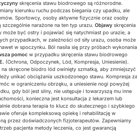
zyczyny
skręcenia stawu biodrowego są różnorodne.
zmiany kierunku ruchu podczas biegania czy upadku, ale
emów. Sportowcy, osoby aktywne fizycznie oraz osoby
są szczególnie narażone na ten typ urazu.
Objawy
skręcenia
 może być ostry i pojawiać się natychmiast po urazie, a
órych przypadkach, w zależności od siły urazu, osoba może
nawet w spoczynku. Ból nasila się przy próbach wykonania
wsza pomoc
w przypadku skręcenia stawu biodrowego
E.
(Ochrona, Odpoczynek, Lód, Kompresja, Uniesienie).
ć na skręcone biodro lód owinięty szmatką, aby zmniejszyć
należy unikać obciążania uszkodzonego stawu. Kompresja z
c w ograniczeniu obrzęku, a uniesienie nogi powyżej
u, gdy ból jest silny, nie ustępuje i towarzyszą mu inne
uchomości, konieczna jest konsultacja z lekarzem lub
ualnie dobrana terapia to klucz do skutecznego i szybkiego
ie oferuje kompleksową opiekę i rehabilitację w
ną przez doświadczonych fizjoterapeutów. Zapewniamy
rzeb pacjenta metody leczenia, co jest gwarancją