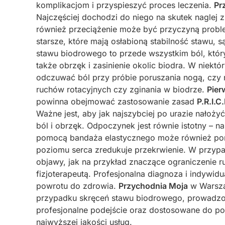
komplikacjom i przyspieszyć proces leczenia.
Pr
Najczęściej dochodzi do niego na skutek naglej 
również przeciążenie może być przyczyną probl
starsze, które mają osłabioną stabilność stawu, 
stawu biodrowego to przede wszystkim ból, który
także obrzęk i zasinienie okolic biodra. W niekt
odczuwać ból przy próbie poruszania nogą, czy 
ruchów rotacyjnych czy zginania w biodrze.
Pier
powinna obejmować zastosowanie zasad
P.R.I.C.
Ważne jest, aby jak najszybciej po urazie nałoży
ból i obrzęk. Odpoczynek jest równie istotny – 
pomocą bandaża elastycznego może również pomó
poziomu serca zredukuje przekrwienie. W przypadk
objawy, jak na przykład znaczące ograniczenie r
fizjoterapeutą. Profesjonalna diagnoza i indywid
powrotu do zdrowia.
Przychodnia Moja
w Warszaw
przypadku skręceń stawu biodrowego, prowadzo
profesjonalne podejście oraz dostosowane do pot
najwyższej jakości usług.