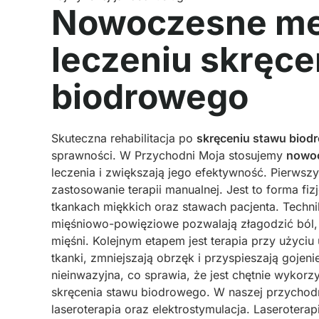
Nowoczesne met
leczeniu skręce
biodrowego
Skuteczna rehabilitacja po
skręceniu stawu biod
sprawności. W Przychodni Moja stosujemy
nowoc
leczenia i zwiększają jego efektywność. Pierwsz
zastosowanie terapii manualnej. Jest to forma fiz
tkankach miękkich oraz stawach pacjenta. Techniki
mięśniowo-powięziowe pozwalają złagodzić ból, 
mięśni. Kolejnym etapem jest terapia przy użyciu 
tkanki, zmniejszają obrzęk i przyspieszają gojeni
nieinwazyjna, co sprawia, że jest chętnie wykor
skręcenia stawu biodrowego. W naszej przychodn
laseroterapia oraz elektrostymulacja. Laseroterap