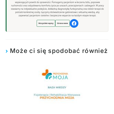
wspierających powrót do sprawności. Pomagamy pacjentom w leczeniu bólu, poprawie
ruchomości oraz odzyskiwaniu komfortu życia po urazach, przeciążeniach i zabiegach. W pracy
stawiamy na indywidualne podejście, dokładną diagnostykę funkcjonalną oraz dobór terapii do
potrzeb konkretnej osoby. Łączymy doświadczenie gabinetowe z aktualną wiedzą, aby
zapewniać pacjentom rzetelne i bezpieczne wsparcie na każdym etapie terapii.
Wszystkie wpisy
Strona www
Może ci się spodobać również