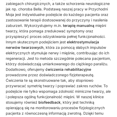
zabiegach chirurgicznych, a także schorzenia neurologiczne
jak np. choroba Bella. Podstawą naszej pracy w Przychodni
Moja jest indywidualne podejście do każdego pacjenta oraz
zastosowanie terapii dostosowanej do przyczyny i nasilenia
zaburzeń. Wykorzystujemy m.in.
terapię manualną
mięśni
twarzy, która pomaga zredukować symptomy oraz
przyspieszyć proces odzyskiwania pełnej funkcjonalności.
Innym skutecznym podejściem jest
elektrostymulacja
nerwów twarzowych
, która za pomocą słabych impulsów
elektrycznych stymuluje nerwy i mięśnie, contribuując do ich
regeneracji. Jest to metoda szczególnie polecana pacjentom,
którzy doświadczają umiarkowanego do ciężkiego paraliżu.
Dodatkowo, oferujemy
ćwiczenia rehabilitacyjne
prowadzone przez doświadczonego fizjoterapeutę.
Ćwiczenia te są skonstruowane tak, aby stopniowo
przywracać symetrię twarzy i poprawiać zakres ruchów. To
podejście nie tylko wspomaga zdolność mimiczne twarzy, ale
i polepsza ogólną funkcjonalność mięśni. W naszej klinice
stosujemy również
biofeedback
, który jest techniką
opierającą się na monitorowaniu procesów fizjologicznych
pacjenta z równoczesną informacją zwrotną. Dzięki temu