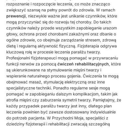
rozpoznanie i rozpoczęcie leczenia, co może znacząco
zwiększyć szansę na pełny powrót do zdrowia. W ramach
prewencji
, niezwykle ważne jest unikanie czynników, które
mogą przyczyniać się do rozwoju tej choroby. Do takich
czynników należy przede wszystkim zapobieganie urazom
głowy, ochrona przed chorobami zakaźnymi oraz dbanie o
ogólne zdrowie, co obejmuje zarządzanie stresem, zdrową
dietę i regularną aktywność fizyczną. Fizjoterapia odgrywa
kluczową rolę w procesie leczenia paraliżu twarzy.
Profesjonalni fizjoterapeuci mogą pomagać w przywracaniu
funkcji nerwów za pomocą
ćwiczeń rehabilitacyjnych
, które
są ukierunkowane na stymulowanie mięśni twarzy i
wspieranie naturalnego procesu gojenia. Ćwiczenia te mogą
obejmować masaż, stymulację elektryczną oraz inne
specjalistyczne techniki. Ponadto regularne sesje mogą
pomagać w zapobieganiu dalszym komplikacjom, takim jak
atrofia mięśni czy zaburzenia symetrii twarzy. Pamiętajmy, że
każdy przypadek paraliżu twarzy jest inny, dlatego plan
leczenia powinien być zawsze dostosowany indywidualnie
do potrzeb pacjenta. W Przychodni Moja, specjaliści z
dziedziny fizjoterapii i rehabilitacji zwracają szczególną