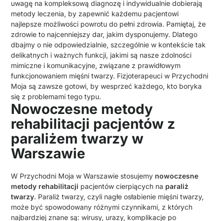
uwagę na kompleksową diagnozę i indywidualnie dobierają
metody leczenia, by zapewnić każdemu pacjentowi
najlepsze możliwości powrotu do pełni zdrowia. Pamiętaj, że
zdrowie to najcenniejszy dar, jakim dysponujemy. Dlatego
dbajmy o nie odpowiedzialnie, szczególnie w kontekście tak
delikatnych i ważnych funkcji, jakimi są nasze zdolności
mimiczne i komunikacyjne, związane z prawidłowym
funkcjonowaniem mięśni twarzy. Fizjoterapeuci w Przychodni
Moja są zawsze gotowi, by wesprzeć każdego, kto boryka
się z problemami tego typu.
Nowoczesne metody
rehabilitacji pacjentów z
paraliżem twarzy w
Warszawie
W Przychodni Moja w Warszawie stosujemy
nowoczesne
metody rehabilitacji
pacjentów cierpiących na
paraliż
twarzy
. Paraliż twarzy, czyli nagłe osłabienie mięśni twarzy,
może być spowodowany różnymi czynnikami, z których
najbardziej znane są: wirusy, urazy, komplikacje po