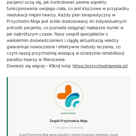
pacjenci uczą się, jak kontrolować pewne aspekty
funkcjonowania swojego ciała, co jest kluczowe w przypadku
reedukacji mięśni twarzy. Każdy plan terapeutyczny w
Przychodni Moja jest ściśle dostosowany do indywidualnych
potrzeb pacjenta, co pozwala osiągnąć najlepsze wyniki w
jak najkrótszym czasie. Nasz zespół specjalistów z
wieloletnim doświadczeniem i ciągłą aktualizacją wiedzy
gwarantuje nowoczesne i efektywne metody leczenia, co
czyni naszą przychodnię wiodącą w dziedzinie rehabilitacji
paraliżu twarzy w Warszawie.
Dowiedz się więcej – Kliknij tutaj:
https://przychodniamoja.pl/
AUTOR WPISU
Zespół Przychodnia Moja
7 193 opublikowanych wpisów
Zespół Przychodnia Moja tworzą specjaliści z zakresu fizjoterapii, rehabilitacji i terapii