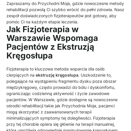
Zapraszamy do Przychodni Moja, gdzie nowoczesne metody
rehabilitacji pozwolą Ci szybko wrócić do pełni zdrowia. Nasz
zespół doświadczonych fizjoterapeutów jest gotowy, aby
pomóc Ci na każdym etapie leczenia.
Jak Fizjoterapia w
Warszawie Wspomaga
Pacjentów z Ekstruzją
Kręgosłupa
Fizjoterapia to kluczowa metoda wsparcia dla osób
cierpiących na
ekstruzję kręgosłupa
. Uszkodzenie to,
polegające na wystąpieniu fragmentu dysku poza obszar
międzykręgowy, często prowadzi do bólu i dyskomfortu,
ograniczając codzienną aktywność i życie zawodowe
pacjentów. W Warszawie, gdzie dostępne są nowoczesne
ośrodki rehabilitacji takie jak Przychodnia Moja, pacjenci
mogą skorzystać z zaawansowanych terapii
minimalizujących symptomy tej dolegliwości. Fizjoterapia
przy tej chorobie opiera się głównie na terapii manualnej,
która umożliwia odpowiednie manipulowanie kręgosłupem.