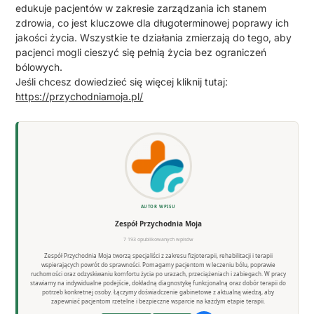
edukuje pacjentów w zakresie zarządzania ich stanem
zdrowia, co jest kluczowe dla długoterminowej poprawy ich
jakości życia. Wszystkie te działania zmierzają do tego, aby
pacjenci mogli cieszyć się pełnią życia bez ograniczeń
bólowych.
Jeśli chcesz dowiedzieć się więcej kliknij tutaj:
https://przychodniamoja.pl/
AUTOR WPISU
Zespół Przychodnia Moja
7 193 opublikowanych wpisów
Zespół Przychodnia Moja tworzą specjaliści z zakresu fizjoterapii, rehabilitacji i terapii
wspierających powrót do sprawności. Pomagamy pacjentom w leczeniu bólu, poprawie
ruchomości oraz odzyskiwaniu komfortu życia po urazach, przeciążeniach i zabiegach. W pracy
stawiamy na indywidualne podejście, dokładną diagnostykę funkcjonalną oraz dobór terapii do
potrzeb konkretnej osoby. Łączymy doświadczenie gabinetowe z aktualną wiedzą, aby
zapewniać pacjentom rzetelne i bezpieczne wsparcie na każdym etapie terapii.