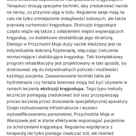
Terapeuci stosują specjalne techniki, aby zredukować nacisk
na nerwy, co przynosi ulgę w bólu. Regularne sesje mają na
celu nie tylko zmniejszenie dolegliwości bólowych, ale także
poprawę ruchomości kręgosłupa.
Ekstruzja kręgosłupa
często wiąże się także z osłabieniem mięśni wspierających
kręgosłup, co dodatkowo destabilizuje jego strukturę.
Dlatego w Przychodni Moja duży nacisk kładziony jest na
indywidualnie dobraną fizjoterapię, włączając ćwiczenia
wzmacniające i stabilizujące kręgosłup. Taki kompleksowy
program rehabilitacyjny jest projektowany w taki sposób, by
dostosować się do indywidualnych potrzeb i możliwości
każdego pacjenta. Zaawansowane techniki takie jak
hydroterapia czy terapia laserowa mogą też być używane w
ramach leczenia
ekstruzji kręgosłupa
. Tego typu metody
lecznicze pomagają zredukować ból oraz przyspieszają
proces leczenia przez stosowanie specjalistycznej aparatury.
Dzięki rozbudowanej infrastrukturze i wysoko
wykwalifikowanemu personelowi, Przychodnia Moja w
Warszawie jest w stanie efektywnie wspomagać pacjentów
ze schorzeniami kręgosłupa. Regularna współpraca z
terapeutą nie tylko pomaga zwalczać ból, ale również