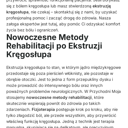
się z bólem kręgosłupa lub masz stwierdzoną
ekstruzję
kręgosłupa
, nie czekaj – skontaktuj się z nami, by uzyskać
profesjonalną pomoc i zacząć drogę do zdrowia. Nasza
załoga ekspertów jest tutaj, aby pomóc Ci odzyskać komfort
życia bez bólu i ograniczeń.
Nowoczesne Metody
Rehabilitacji po Ekstruzji
Kręgosłupa
Ekstruzja kręgosłupa to stan, w którym jądro międzykręgowe
przedostaje się poza pierścień włóknisty, ale pozostaje w
obrębie otoczki. Jest to jedna z form przepukliny dysku i
może prowadzić do intensywnego bólu oraz innych
poważnych problemów neurologicznych. W Przychodni Moja
stosujemy
nowoczesne metody rehabilitacji
, które
skutecznie wspierają powrót do zdrowia po takich
zdarzeniach.
Fizjoterapia
postępuje krok po kroku, aby nie
tylko złagodzić ból, ale przede wszystkim, aby przywrócić
właściwą funkcję kręgosłupa. Jedną z technik jest terapia
manualna, skupiająca się na delikatnym, ale precyzyjnym