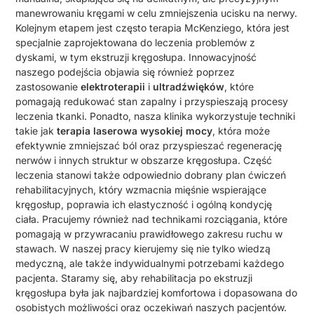
manewrowaniu kręgami w celu zmniejszenia ucisku na nerwy.
Kolejnym etapem jest często terapia McKenziego, która jest
specjalnie zaprojektowana do leczenia problemów z
dyskami, w tym ekstruzji kręgosłupa. Innowacyjność
naszego podejścia objawia się również poprzez
zastosowanie
elektroterapii
i
ultradźwięków
, które
pomagają redukować stan zapalny i przyspieszają procesy
leczenia tkanki. Ponadto, nasza klinika wykorzystuje techniki
takie jak
terapia laserowa wysokiej mocy
, która może
efektywnie zmniejszać ból oraz przyspieszać regenerację
nerwów i innych struktur w obszarze kręgosłupa. Część
leczenia stanowi także odpowiednio dobrany plan ćwiczeń
rehabilitacyjnych, który wzmacnia mięśnie wspierające
kręgosłup, poprawia ich elastyczność i ogólną kondycję
ciała. Pracujemy również nad technikami rozciągania, które
pomagają w przywracaniu prawidłowego zakresu ruchu w
stawach. W naszej pracy kierujemy się nie tylko wiedzą
medyczną, ale także indywidualnymi potrzebami każdego
pacjenta. Staramy się, aby rehabilitacja po ekstruzji
kręgosłupa była jak najbardziej komfortowa i dopasowana do
osobistych możliwości oraz oczekiwań naszych pacjentów.