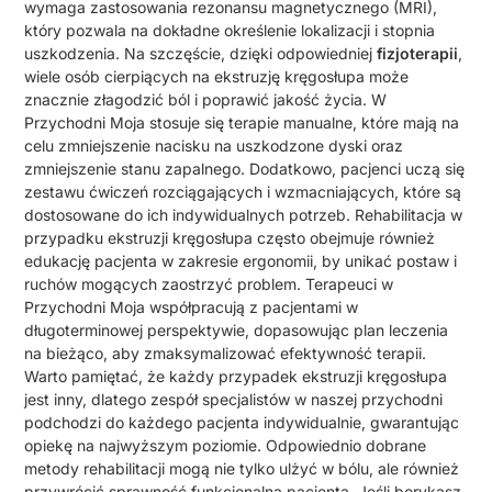
wymaga zastosowania rezonansu magnetycznego (MRI),
który pozwala na dokładne określenie lokalizacji i stopnia
uszkodzenia. Na szczęście, dzięki odpowiedniej
fizjoterapii
,
wiele osób cierpiących na ekstruzję kręgosłupa może
znacznie złagodzić ból i poprawić jakość życia. W
Przychodni Moja stosuje się terapie manualne, które mają na
celu zmniejszenie nacisku na uszkodzone dyski oraz
zmniejszenie stanu zapalnego. Dodatkowo, pacjenci uczą się
zestawu ćwiczeń rozciągających i wzmacniających, które są
dostosowane do ich indywidualnych potrzeb. Rehabilitacja w
przypadku ekstruzji kręgosłupa często obejmuje również
edukację pacjenta w zakresie ergonomii, by unikać postaw i
ruchów mogących zaostrzyć problem. Terapeuci w
Przychodni Moja współpracują z pacjentami w
długoterminowej perspektywie, dopasowując plan leczenia
na bieżąco, aby zmaksymalizować efektywność terapii.
Warto pamiętać, że każdy przypadek ekstruzji kręgosłupa
jest inny, dlatego zespół specjalistów w naszej przychodni
podchodzi do każdego pacjenta indywidualnie, gwarantując
opiekę na najwyższym poziomie. Odpowiednio dobrane
metody rehabilitacji mogą nie tylko ulżyć w bólu, ale również
przywrócić sprawność funkcjonalną pacjenta. Jeśli borykasz