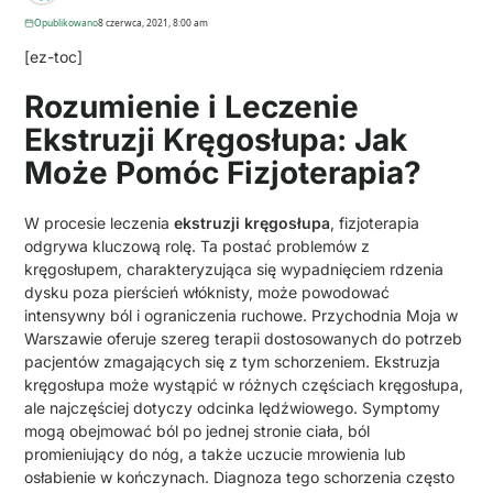
Opublikowano
8 czerwca, 2021, 8:00 am
[ez-toc]
Rozumienie i Leczenie
Ekstruzji Kręgosłupa: Jak
Może Pomóc Fizjoterapia?
W procesie leczenia
ekstruzji kręgosłupa
, fizjoterapia
odgrywa kluczową rolę. Ta postać problemów z
kręgosłupem, charakteryzująca się wypadnięciem rdzenia
dysku poza pierścień włóknisty, może powodować
intensywny ból i ograniczenia ruchowe. Przychodnia Moja w
Warszawie oferuje szereg terapii dostosowanych do potrzeb
pacjentów zmagających się z tym schorzeniem. Ekstruzja
kręgosłupa może wystąpić w różnych częściach kręgosłupa,
ale najczęściej dotyczy odcinka lędźwiowego. Symptomy
mogą obejmować ból po jednej stronie ciała, ból
promieniujący do nóg, a także uczucie mrowienia lub
osłabienie w kończynach. Diagnoza tego schorzenia często