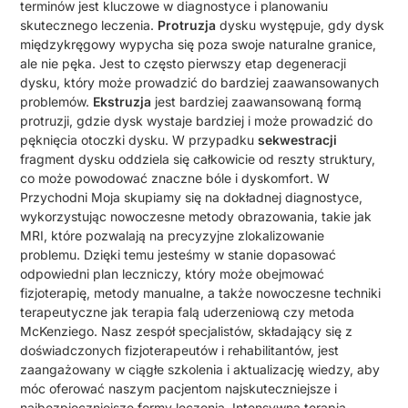
terminów jest kluczowe w diagnostyce i planowaniu
skutecznego leczenia.
Protruzja
dysku występuje, gdy dysk
międzykręgowy wypycha się poza swoje naturalne granice,
ale nie pęka. Jest to często pierwszy etap degeneracji
dysku, który może prowadzić do bardziej zaawansowanych
problemów.
Ekstruzja
jest bardziej zaawansowaną formą
protruzji, gdzie dysk wystaje bardziej i może prowadzić do
pęknięcia otoczki dysku. W przypadku
sekwestracji
fragment dysku oddziela się całkowicie od reszty struktury,
co może powodować znaczne bóle i dyskomfort. W
Przychodni Moja skupiamy się na dokładnej diagnostyce,
wykorzystując nowoczesne metody obrazowania, takie jak
MRI, które pozwalają na precyzyjne zlokalizowanie
problemu. Dzięki temu jesteśmy w stanie dopasować
odpowiedni plan leczniczy, który może obejmować
fizjoterapię, metody manualne, a także nowoczesne techniki
terapeutyczne jak terapia falą uderzeniową czy metoda
McKenziego. Nasz zespół specjalistów, składający się z
doświadczonych fizjoterapeutów i rehabilitantów, jest
zaangażowany w ciągłe szkolenia i aktualizację wiedzy, aby
móc oferować naszym pacjentom najskuteczniejsze i
najbezpieczniejsze formy leczenia. Intensywna terapia,