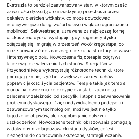
Ekstruzja
to bardziej zaawansowany stan, w którym część
zawartości dysku (jądro miażdżyste) przechodzi przez
pęknięty pierścień włóknisty, co może powodować
intensywniejsze dolegliwości bólowe i większe ograniczenie
mobilności.
Sekwestracja
, uznawana za najcięższą formę
uszkodzenia dysku, występuje, gdy fragmenty dysku
odłączają się i migrują w przestrzeń wokół kręgosłupa, co
może prowadzić do znacznego ucisku na struktury nerwowe
i intensywnego bólu. Nowoczesna
fizjoterapia
odgrywa
kluczową rolę w leczeniu tych stanów. Specjaliści w
Przychodni Moja wykorzystują różnorodne techniki, które
pomagają zmniejszyć ból, zwiększyć zakres ruchów i
poprawić jakość życia pacjentów. Terapie takie jak terapia
manualna, ćwiczenia korekcyjne czy stabilizacyjne są
zalecane w zależności od specyfiki i stopnia zaawansowania
problemu dyskowego. Dzięki indywidualnemu podejściu i
zaawansowanym technologiom, możliwe jest nie tylko
łagodzenie objawów, ale i zapobieganie dalszym
uszkodzeniom. Nowoczesne techniki obrazowania pomagają
w dokładnym zdiagnozowaniu stanu dysków, co jest
niezbędne do opracowania skutecznej strategii leczenia.