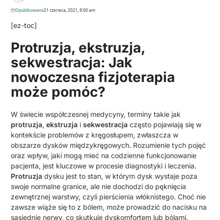
Opublikowano
21 czerwca, 2021, 8:00 am
[ez-toc]
Protruzja, ekstruzja,
sekwestracja: Jak
nowoczesna fizjoterapia
może pomóc?
W świecie współczesnej medycyny, terminy takie jak
protruzja
,
ekstruzja
i
sekwestracja
często pojawiają się w
kontekście problemów z kręgosłupem, zwłaszcza w
obszarze dysków międzykręgowych. Rozumienie tych pojęć
oraz wpływ, jaki mogą mieć na codzienne funkcjonowanie
pacjenta, jest kluczowe w procesie diagnostyki i leczenia.
Protruzja
dysku jest to stan, w którym dysk wystaje poza
swoje normalne granice, ale nie dochodzi do pęknięcia
zewnętrznej warstwy, czyli pierścienia włóknistego. Choć nie
zawsze wiąże się to z bólem, może prowadzić do nacisku na
sąsiednie nerwy, co skutkuje dyskomfortem lub bólami.