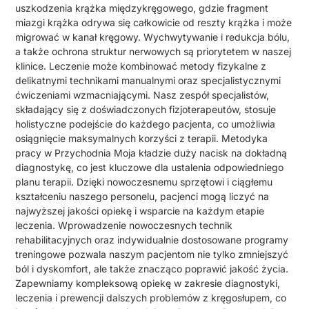
uszkodzenia krążka międzykręgowego, gdzie fragment
miazgi krążka odrywa się całkowicie od reszty krążka i może
migrować w kanał kręgowy. Wychwytywanie i redukcja bólu,
a także ochrona struktur nerwowych są priorytetem w naszej
klinice. Leczenie może kombinować metody fizykalne z
delikatnymi technikami manualnymi oraz specjalistycznymi
ćwiczeniami wzmacniającymi. Nasz zespół specjalistów,
składający się z doświadczonych fizjoterapeutów, stosuje
holistyczne podejście do każdego pacjenta, co umożliwia
osiągnięcie maksymalnych korzyści z terapii. Metodyka
pracy w Przychodnia Moja kładzie duży nacisk na dokładną
diagnostykę, co jest kluczowe dla ustalenia odpowiedniego
planu terapii. Dzięki nowoczesnemu sprzętowi i ciągłemu
kształceniu naszego personelu, pacjenci mogą liczyć na
najwyższej jakości opiekę i wsparcie na każdym etapie
leczenia. Wprowadzenie nowoczesnych technik
rehabilitacyjnych oraz indywidualnie dostosowane programy
treningowe pozwala naszym pacjentom nie tylko zmniejszyć
ból i dyskomfort, ale także znacząco poprawić jakość życia.
Zapewniamy kompleksową opiekę w zakresie diagnostyki,
leczenia i prewencji dalszych problemów z kręgosłupem, co