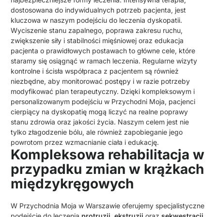
dostosowana do indywidualnych potrzeb pacjenta, jest
kluczowa w naszym podejściu do leczenia dyskopatii.
Wyciszenie stanu zapalnego, poprawa zakresu ruchu,
zwiększenie siły i stabilności mięśniowej oraz edukacja
pacjenta o prawidłowych postawach to główne cele, które
staramy się osiągnąć w ramach leczenia. Regularne wizyty
kontrolne i ścisła współpraca z pacjentem są również
niezbędne, aby monitorować postępy i w razie potrzeby
modyfikować plan terapeutyczny. Dzięki kompleksowym i
personalizowanym podejściu w Przychodni Moja, pacjenci
cierpiący na dyskopatię mogą liczyć na realne poprawy
stanu zdrowia oraz jakości życia. Naszym celem jest nie
tylko złagodzenie bólu, ale również zapobieganie jego
powrotom przez wzmacnianie ciała i edukację.
Kompleksowa rehabilitacja w
przypadku zmian w krążkach
międzykręgowych
W Przychodnia Moja w Warszawie oferujemy specjalistyczne
podejście do leczenia
protruzji
,
ekstruzji
oraz
sekwestracji