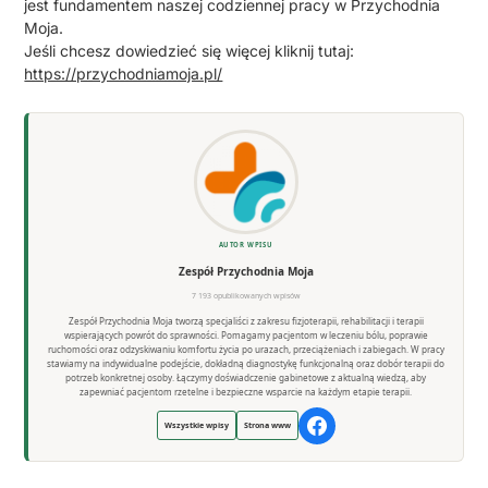
jest fundamentem naszej codziennej pracy w Przychodnia
Moja.
Jeśli chcesz dowiedzieć się więcej kliknij tutaj:
https://przychodniamoja.pl/
AUTOR WPISU
Zespół Przychodnia Moja
7 193 opublikowanych wpisów
Zespół Przychodnia Moja tworzą specjaliści z zakresu fizjoterapii, rehabilitacji i terapii
wspierających powrót do sprawności. Pomagamy pacjentom w leczeniu bólu, poprawie
ruchomości oraz odzyskiwaniu komfortu życia po urazach, przeciążeniach i zabiegach. W pracy
stawiamy na indywidualne podejście, dokładną diagnostykę funkcjonalną oraz dobór terapii do
potrzeb konkretnej osoby. Łączymy doświadczenie gabinetowe z aktualną wiedzą, aby
zapewniać pacjentom rzetelne i bezpieczne wsparcie na każdym etapie terapii.
Wszystkie wpisy
Strona www