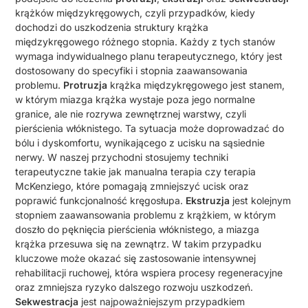
krążków międzykręgowych, czyli przypadków, kiedy
dochodzi do uszkodzenia struktury krążka
międzykręgowego różnego stopnia. Każdy z tych stanów
wymaga indywidualnego planu terapeutycznego, który jest
dostosowany do specyfiki i stopnia zaawansowania
problemu.
Protruzja
krążka międzykręgowego jest stanem,
w którym miazga krążka wystaje poza jego normalne
granice, ale nie rozrywa zewnętrznej warstwy, czyli
pierścienia włóknistego. Ta sytuacja może doprowadzać do
bólu i dyskomfortu, wynikającego z ucisku na sąsiednie
nerwy. W naszej przychodni stosujemy techniki
terapeutyczne takie jak manualna terapia czy terapia
McKenziego, które pomagają zmniejszyć ucisk oraz
poprawić funkcjonalność kręgosłupa.
Ekstruzja
jest kolejnym
stopniem zaawansowania problemu z krążkiem, w którym
doszło do pęknięcia pierścienia włóknistego, a miazga
krążka przesuwa się na zewnątrz. W takim przypadku
kluczowe może okazać się zastosowanie intensywnej
rehabilitacji ruchowej, która wspiera procesy regeneracyjne
oraz zmniejsza ryzyko dalszego rozwoju uszkodzeń.
Sekwestracja
jest najpoważniejszym przypadkiem