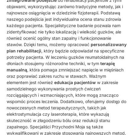
zintegrowane podejście
do rehabilitacji pacjentów z tymi
objawami, wykorzystując zarówno tradycyjne metody, jak i
najnowsze osiągnięcia w dziedzinie fizjoterapii. Podstawą
naszego podejścia jest indywidualna ocena stanu zdrowia
każdego pacjenta. Specjalistyczne badanie pozwala nam
zidentyfikować nie tylko lokalizację i wielkość guzków, ale
również ocenić ogólny stan zapalny i funkcjonowanie
stawów. Dzięki temu, możemy opracować
personalizowany
plan rehabilitacji
, który będzie odpowiadał na specyficzne
potrzeby pacjenta. W leczeniu guzków reumatoidalnych na
dłoniach stosujemy różnorodne techniki, w tym
terapię
manualną
, która pomaga zmniejszać napięcie w mięśniach
oraz poprawiać zakres ruchu w stawach. Ważnym
elementem jest również
edukacja pacjentów
w zakresie
samodzielnego wykonywania prostych ćwiczeń
rozciągających i wzmacniających, które mogą znacząco
wspomóc proces leczenia. Dodatkowo, oferujemy dostęp do
nowoczesnych metod terapeutycznych, takich jak
elektrostymulacja czy laseroterapia, które wykazują
skuteczność w złagodzeniu bólu oraz redukcji stanu
zapalnego. Specjaliści Przychodni Moja są także
wykwalifikowani w zakresie stosowania najnowszych metod,