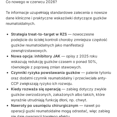
Co nowego w czerwcu 2026?
Te informacje uzupełniają standardowe zalecenia o nowsze
dane kliniczne i praktyczne wskazówki dotyczące guzków
reumatoidalnych.
Strategia treat-to-target w RZS
— nowoczesne
podejście do ścisłej kontroli choroby zmniejsza częstość
guzków reumatoidalnych jako manifestacji
zewnątrzstawowych.
Nowa opcja: inhibitory JAK
— opisy z 2025 roku
wskazują redukcję guzków czasem o ponad 50%,
równolegle z poprawą zmian stawowych.
Czynniki ryzyka powstawania guzków
— palenie tytoniu
oraz dodatni czynnik reumatoidalny i przeciwciała anty-
CCP zwiększają ryzyko ich rozwoju.
Kiedy rozważa się operację
— zabieg dotyczy zwykle
guzków owrzodzonych, zakażonych albo takich, które
wyraźnie utrudniają funkcję dłoni, np. chwyt.
Nawroty po usunięciu chirurgicznym
— nawet po
operacji guzki reumatoidalne mogą odrastać, więc zabieg
nie daje gwarancji trwałego efektu.