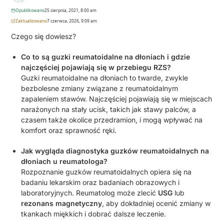
Opublikowano
25 sierpnia, 2021, 8:00 am
Zaktualizowano
7 czerwca, 2026, 9:09 am
Czego się dowiesz?
Co to są guzki reumatoidalne na dłoniach i gdzie
najczęściej pojawiają się w przebiegu RZS?
Guzki reumatoidalne na dłoniach to twarde, zwykle
bezbolesne zmiany związane z reumatoidalnym
zapaleniem stawów. Najczęściej pojawiają się w miejscach
narażonych na stały ucisk, takich jak stawy palców, a
czasem także okolice przedramion, i mogą wpływać na
komfort oraz sprawność ręki.
Jak wygląda diagnostyka guzków reumatoidalnych na
dłoniach u reumatologa?
Rozpoznanie guzków reumatoidalnych opiera się na
badaniu lekarskim oraz badaniach obrazowych i
laboratoryjnych. Reumatolog może zlecić
USG
lub
rezonans magnetyczny
, aby dokładniej ocenić zmiany w
tkankach miękkich i dobrać dalsze leczenie.