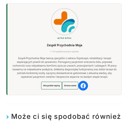
AUTOR WPISU
Zespół Przychodnia Moja
7 193 opublikowanych wpisów
Zespół Przychodnia Moja tworzą specjaliści z zakresu fizjoterapii, rehabilitacji i terapii
wspierających powrót do sprawności. Pomagamy pacjentom w leczeniu bólu, poprawie
ruchomości oraz odzyskiwaniu komfortu życia po urazach, przeciążeniach i zabiegach. W pracy
stawiamy na indywidualne podejście, dokładną diagnostykę funkcjonalną oraz dobór terapii do
potrzeb konkretnej osoby. Łączymy doświadczenie gabinetowe z aktualną wiedzą, aby
zapewniać pacjentom rzetelne i bezpieczne wsparcie na każdym etapie terapii.
Wszystkie wpisy
Strona www
Może ci się spodobać również