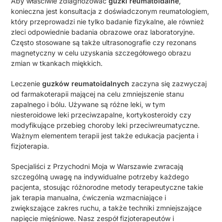
Aby właściwie zdiagnozować
guzki reumatoidalne
,
konieczna jest konsultacja z doświadczonym reumatologiem,
który przeprowadzi nie tylko badanie fizykalne, ale również
zleci odpowiednie badania obrazowe oraz laboratoryjne.
Często stosowane są także ultrasonografie czy rezonans
magnetyczny w celu uzyskania szczegółowego obrazu
zmian w tkankach miękkich.
Leczenie
guzków reumatoidalnych
zaczyna się zazwyczaj
od farmakoterapii mającej na celu zmniejszenie stanu
zapalnego i bólu. Używane są różne leki, w tym
niesteroidowe leki przeciwzapalne, kortykosteroidy czy
modyfikujące przebieg choroby leki przeciwreumatyczne.
Ważnym elementem terapii jest także edukacja pacjenta i
fizjoterapia.
Specjaliści z Przychodni Moja w Warszawie zwracają
szczególną uwagę na indywidualne potrzeby każdego
pacjenta, stosując różnorodne metody terapeutyczne takie
jak terapia manualna, ćwiczenia wzmacniające i
zwiększające zakres ruchu, a także techniki zmniejszające
napięcie mięśniowe. Nasz zespół fizjoterapeutów i