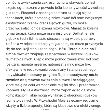
pomóc w zwiększeniu zakresu ruchu w stawach, co jest
często ograniczone z powodu bólu lub sztywności wywołanej
guzkami. Eksperci z naszego centrum skupiają się na
technikach, które pomagają zniwelować ból oraz zwiększyć
elastyczność tkanek otaczających guzki, co może
przeciwdziałać ich dalszemu rozwojowi.
Masaż
to kolejna
forma terapii, która może przynieść ulgę. Delikatne, ale
głębokie techniki masażu stosowane są w celu poprawy
krążenia w rejonie dotkniętym guzkami, co może przyczynić
się do redukcji stanu zapalnego i bólu.
Terapia cieplna i
zimna
również znajduje zastosowanie w leczeniu guzków
reumatoidalnych. Ciepło może pomóc zmniejszyć ból oraz
rozluźnić napięte mięśnie, natomiast zimno może być
efektywne w redukowaniu opuchlizny i stanu zapalnego.
Indywidualnie dobrany program fizjoterapeutyczny
może
również obejmować ćwiczenia siłowe i rozciągające
,
które mają na celu wzmocnienie mięśni dłoni i przedramion.
Poprawa siły i elastyczności może zapobiegać dalszym
komplikacjom, jakie mogą wyniknąć z obecności guzków
reumatoidalnych. W Przychodni Moja zalecamy regularne
wizyty u fizjoterapeuty, które są kluczowe dla efektywnego