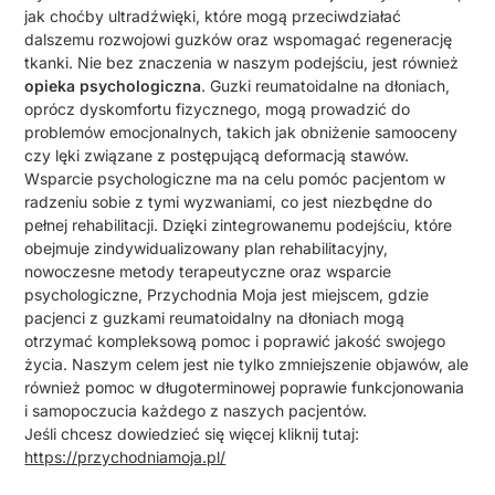
jak choćby ultradźwięki, które mogą przeciwdziałać
dalszemu rozwojowi guzków oraz wspomagać regenerację
tkanki. Nie bez znaczenia w naszym podejściu, jest również
opieka psychologiczna
. Guzki reumatoidalne na dłoniach,
oprócz dyskomfortu fizycznego, mogą prowadzić do
problemów emocjonalnych, takich jak obniżenie samooceny
czy lęki związane z postępującą deformacją stawów.
Wsparcie psychologiczne ma na celu pomóc pacjentom w
radzeniu sobie z tymi wyzwaniami, co jest niezbędne do
pełnej rehabilitacji. Dzięki zintegrowanemu podejściu, które
obejmuje zindywidualizowany plan rehabilitacyjny,
nowoczesne metody terapeutyczne oraz wsparcie
psychologiczne, Przychodnia Moja jest miejscem, gdzie
pacjenci z guzkami reumatoidalny na dłoniach mogą
otrzymać kompleksową pomoc i poprawić jakość swojego
życia. Naszym celem jest nie tylko zmniejszenie objawów, ale
również pomoc w długoterminowej poprawie funkcjonowania
i samopoczucia każdego z naszych pacjentów.
Jeśli chcesz dowiedzieć się więcej kliknij tutaj:
https://przychodniamoja.pl/