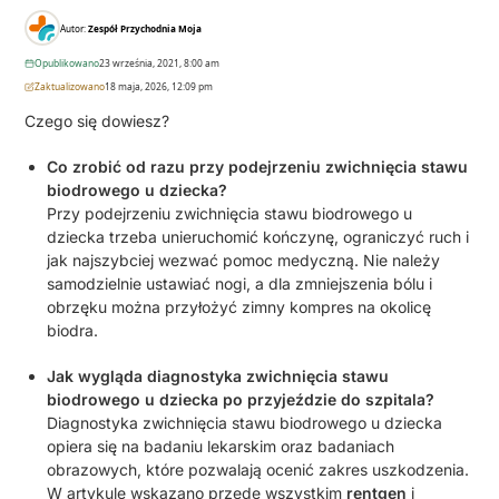
Autor:
Zespół Przychodnia Moja
Opublikowano
23 września, 2021, 8:00 am
Zaktualizowano
18 maja, 2026, 12:09 pm
Czego się dowiesz?
Co zrobić od razu przy podejrzeniu zwichnięcia stawu
biodrowego u dziecka?
Przy podejrzeniu zwichnięcia stawu biodrowego u
dziecka trzeba unieruchomić kończynę, ograniczyć ruch i
jak najszybciej wezwać pomoc medyczną. Nie należy
samodzielnie ustawiać nogi, a dla zmniejszenia bólu i
obrzęku można przyłożyć zimny kompres na okolicę
biodra.
Jak wygląda diagnostyka zwichnięcia stawu
biodrowego u dziecka po przyjeździe do szpitala?
Diagnostyka zwichnięcia stawu biodrowego u dziecka
opiera się na badaniu lekarskim oraz badaniach
obrazowych, które pozwalają ocenić zakres uszkodzenia.
W artykule wskazano przede wszystkim
rentgen
i