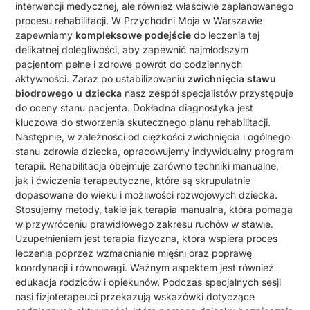
interwencji medycznej, ale również właściwie zaplanowanego
procesu rehabilitacji. W Przychodni Moja w Warszawie
zapewniamy
kompleksowe podejście
do leczenia tej
delikatnej dolegliwości, aby zapewnić najmłodszym
pacjentom pełne i zdrowe powrót do codziennych
aktywności. Zaraz po ustabilizowaniu
zwichnięcia stawu
biodrowego u dziecka
nasz zespół specjalistów przystępuje
do oceny stanu pacjenta. Dokładna diagnostyka jest
kluczowa do stworzenia skutecznego planu rehabilitacji.
Następnie, w zależności od ciężkości zwichnięcia i ogólnego
stanu zdrowia dziecka, opracowujemy indywidualny program
terapii. Rehabilitacja obejmuje zarówno techniki manualne,
jak i ćwiczenia terapeutyczne, które są skrupulatnie
dopasowane do wieku i możliwości rozwojowych dziecka.
Stosujemy metody, takie jak terapia manualna, która pomaga
w przywróceniu prawidłowego zakresu ruchów w stawie.
Uzupełnieniem jest terapia fizyczna, która wspiera proces
leczenia poprzez wzmacnianie mięśni oraz poprawę
koordynacji i równowagi. Ważnym aspektem jest również
edukacja rodziców i opiekunów. Podczas specjalnych sesji
nasi fizjoterapeuci przekazują wskazówki dotyczące