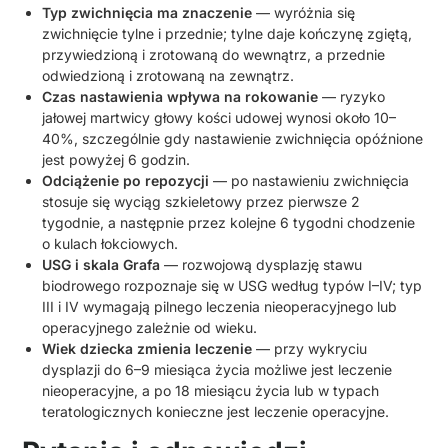
Typ zwichnięcia ma znaczenie
— wyróżnia się
zwichnięcie tylne i przednie; tylne daje kończynę zgiętą,
przywiedzioną i zrotowaną do wewnątrz, a przednie
odwiedzioną i zrotowaną na zewnątrz.
Czas nastawienia wpływa na rokowanie
— ryzyko
jałowej martwicy głowy kości udowej wynosi około 10–
40%, szczególnie gdy nastawienie zwichnięcia opóźnione
jest powyżej 6 godzin.
Odciążenie po repozycji
— po nastawieniu zwichnięcia
stosuje się wyciąg szkieletowy przez pierwsze 2
tygodnie, a następnie przez kolejne 6 tygodni chodzenie
o kulach łokciowych.
USG i skala Grafa
— rozwojową dysplazję stawu
biodrowego rozpoznaje się w USG według typów I–IV; typ
III i IV wymagają pilnego leczenia nieoperacyjnego lub
operacyjnego zależnie od wieku.
Wiek dziecka zmienia leczenie
— przy wykryciu
dysplazji do 6–9 miesiąca życia możliwe jest leczenie
nieoperacyjne, a po 18 miesiącu życia lub w typach
teratologicznych konieczne jest leczenie operacyjne.