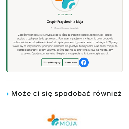
AUTOR WPISU
Zespół Przychodnia Moja
7 193 opublikowanych wpisów
Zespół Przychodnia Moja tworzą specjaliści z zakresu fizjoterapii, rehabilitacji i terapii
wspierających powrót do sprawności. Pomagamy pacjentom w leczeniu bólu, poprawie
ruchomości oraz odzyskiwaniu komfortu życia po urazach, przeciążeniach i zabiegach. W pracy
stawiamy na indywidualne podejście, dokładną diagnostykę funkcjonalną oraz dobór terapii do
potrzeb konkretnej osoby. Łączymy doświadczenie gabinetowe z aktualną wiedzą, aby
zapewniać pacjentom rzetelne i bezpieczne wsparcie na każdym etapie terapii.
Wszystkie wpisy
Strona www
Może ci się spodobać również