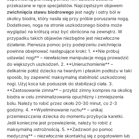
przekazane w ręce specjalistów. Najczęstszym objawem
zwichnięcia stawu biodrowego
jest nagły i ostry ból w
okolicy biodra, który nasila się przy próbie poruszania nogą.
Dodatkowo, noga na stronie uszkodzonego biodra może
wyglądać na krótszą oraz być obrócona na zewnątrz. W
przypadku takich objawów niezbędne jest niezwłoczne
działanie. Pierwsza pomoc przy podejrzeniu zwichnięcia
powinna obejmować następujące kroki: 1. **Nie próbuj
ustawiać nogi** – niewłaściwe manipulacje mogą prowadzić
do większych uszkodzeń. 2. **Unieruchomienie** –
delikatnie połóż dziecko na twardym i płaskim podłożu w taki
sposób, by zapewnić maksymalną stabilność uszkodzonej
nogi. Użyj koca lub poduszek do stabilizacji ciała. 3.
**Zastosowanie zimna** – przyłóż zimny kompres na okolicę
biodra w celu zminimalizowania opuchlizny i zmniejszenia
bólu. Należy to robić przez około 20-30 minut, co 2-3
godziny. 4. **Wyeliminowanie ruchu** – unikaj
przemieszczania dziecka do momentu przybycia karetki.
Jeśli konieczne jest przewiezienie, należy to robić z
maksymalną ostrożnością. 5. **Zadzwoń po pomoc
medyczną** – niezwłocznie skontaktuj się z pogotowiem lub