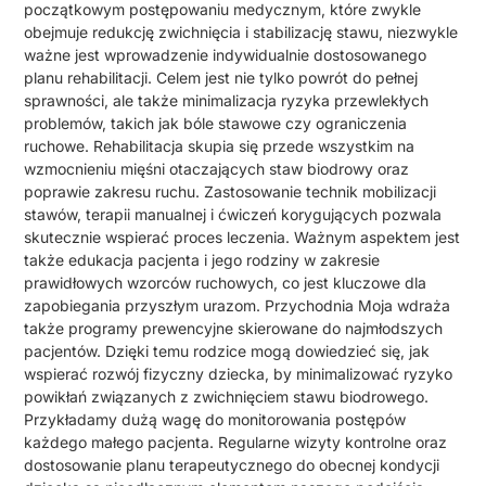
początkowym postępowaniu medycznym, które zwykle
obejmuje redukcję zwichnięcia i stabilizację stawu, niezwykle
ważne jest wprowadzenie indywidualnie dostosowanego
planu rehabilitacji. Celem jest nie tylko powrót do pełnej
sprawności, ale także minimalizacja ryzyka przewlekłych
problemów, takich jak bóle stawowe czy ograniczenia
ruchowe. Rehabilitacja skupia się przede wszystkim na
wzmocnieniu mięśni otaczających staw biodrowy oraz
poprawie zakresu ruchu. Zastosowanie technik mobilizacji
stawów, terapii manualnej i ćwiczeń korygujących pozwala
skutecznie wspierać proces leczenia. Ważnym aspektem jest
także edukacja pacjenta i jego rodziny w zakresie
prawidłowych wzorców ruchowych, co jest kluczowe dla
zapobiegania przyszłym urazom. Przychodnia Moja wdraża
także programy prewencyjne skierowane do najmłodszych
pacjentów. Dzięki temu rodzice mogą dowiedzieć się, jak
wspierać rozwój fizyczny dziecka, by minimalizować ryzyko
powikłań związanych z zwichnięciem stawu biodrowego.
Przykładamy dużą wagę do monitorowania postępów
każdego małego pacjenta. Regularne wizyty kontrolne oraz
dostosowanie planu terapeutycznego do obecnej kondycji