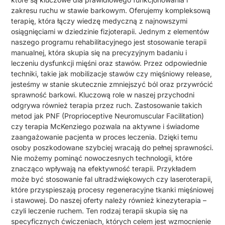
zakresu ruchu w stawie barkowym. Oferujemy kompleksową
terapię, która łączy wiedzę medyczną z najnowszymi
osiągnięciami w dziedzinie fizjoterapii. Jednym z elementów
naszego programu rehabilitacyjnego jest stosowanie terapii
manualnej, która skupia się na precyzyjnym badaniu i
leczeniu dysfunkcji mięśni oraz stawów. Przez odpowiednie
techniki, takie jak mobilizacje stawów czy mięśniowy release,
jesteśmy w stanie skutecznie zmniejszyć ból oraz przywrócić
sprawność barkowi. Kluczową role w naszej przychodni
odgrywa również terapia przez ruch. Zastosowanie takich
metod jak PNF (Proprioceptive Neuromuscular Facilitation)
czy terapia McKenziego pozwala na aktywne i świadome
zaangażowanie pacjenta w proces leczenia. Dzięki temu
osoby poszkodowane szybciej wracają do pełnej sprawności.
Nie możemy pominąć nowoczesnych technologii, które
znacząco wpływają na efektywność terapii. Przykładem
może być stosowanie fal ultradźwiękowych czy laseroterapii,
które przyspieszają procesy regeneracyjne tkanki mięśniowej
i stawowej. Do naszej oferty należy również kinezyterapia –
czyli leczenie ruchem. Ten rodzaj terapii skupia się na
specyficznych ćwiczeniach, których celem jest wzmocnienie