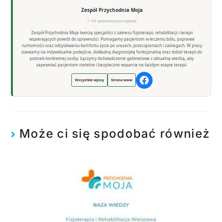
Zespół Przychodnia Moja
7 193 opublikowanych wpisów
Zespół Przychodnia Moja tworzą specjaliści z zakresu fizjoterapii, rehabilitacji i terapii
wspierających powrót do sprawności. Pomagamy pacjentom w leczeniu bólu, poprawie
ruchomości oraz odzyskiwaniu komfortu życia po urazach, przeciążeniach i zabiegach. W pracy
stawiamy na indywidualne podejście, dokładną diagnostykę funkcjonalną oraz dobór terapii do
potrzeb konkretnej osoby. Łączymy doświadczenie gabinetowe z aktualną wiedzą, aby
zapewniać pacjentom rzetelne i bezpieczne wsparcie na każdym etapie terapii.
Wszystkie wpisy
Strona www
Może ci się spodobać również