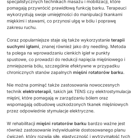
specjalistycznych technikach masażu i mobilizacji, które
pomagają przywrócić prawidłową funkcję barku. Terapeuci
wykorzystują swoje umiejętności do manipulacji tkankami
miękkimi i stawami, co przynosi ulgę w bólu i poprawę
zakresu ruchu.
Coraz popularniejsze staje się także wykorzystanie
terapii
suchymi igłami
, znanej również jako dry needling. Metoda
ta polega na wprowadzaniu cienkich igieł w punkty
spustowe, co prowadzi do redukcji napięcia mięśniowego i
zmniejszenia bólu, szczególnie efektywne w przypadku
chronicznych stanów zapalnych
mięśni rotatorów barku
.
Nie można pominąć także zastosowania nowoczesnych
technik
elektroterapii
, takich jak TENS czy elektrostymulacja
mięśni, które pomagają w zarządzaniu bólem oraz
wspomagają odbudowę uszkodzonych tkanek mięśniowych
przez odpowiednie stymulacje elektryczne.
W rehabilitacji
mięśni rotatorów barku
bardzo ważne jest
również zastosowanie indywidualnie dostosowanego planu
ćwiczeń, który rozwija siłę, elastyczność i wytrzymałość tych