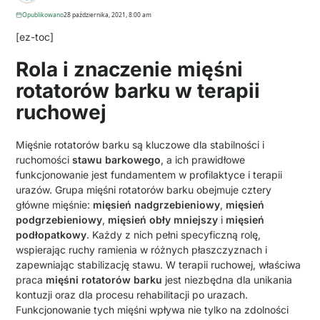
Opublikowano
28 października, 2021, 8:00 am
[ez-toc]
Rola i znaczenie mięśni
rotatorów barku w terapii
ruchowej
Mięśnie rotatorów barku są kluczowe dla stabilności i
ruchomości
stawu barkowego
, a ich prawidłowe
funkcjonowanie jest fundamentem w profilaktyce i terapii
urazów. Grupa mięśni rotatorów barku obejmuje cztery
główne mięśnie:
mięsień nadgrzebieniowy
,
mięsień
podgrzebieniowy
,
mięsień obły mniejszy
i
mięsień
podłopatkowy
. Każdy z nich pełni specyficzną rolę,
wspierając ruchy ramienia w różnych płaszczyznach i
zapewniając stabilizację stawu. W terapii ruchowej, właściwa
praca
mięśni rotatorów barku
jest niezbędna dla unikania
kontuzji oraz dla procesu rehabilitacji po urazach.
Funkcjonowanie tych mięśni wpływa nie tylko na zdolności