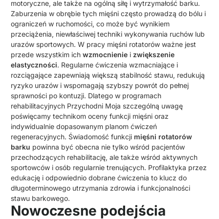
motoryczne, ale także na ogólną siłę i wytrzymałość barku.
Zaburzenia w obrębie tych mięśni często prowadzą do bólu i
ograniczeń w ruchomości, co może być wynikiem
przeciążenia, niewłaściwej techniki wykonywania ruchów lub
urazów sportowych. W pracy mięśni rotatorów ważne jest
przede wszystkim ich
wzmocnienie
i
zwiększenie
elastyczności
. Regularne ćwiczenia wzmacniające i
rozciągające zapewniają większą stabilność stawu, redukują
ryzyko urazów i wspomagają szybszy powrót do pełnej
sprawności po kontuzji. Dlatego w programach
rehabilitacyjnych Przychodni Moja szczególną uwagę
poświęcamy technikom oceny funkcji mięśni oraz
indywidualnie dopasowanym planom ćwiczeń
regeneracyjnych. Świadomość funkcji
mięśni rotatorów
barku
powinna być obecna nie tylko wśród pacjentów
przechodzących rehabilitację, ale także wśród aktywnych
sportowców i osób regularnie trenujących. Profilaktyka przez
edukację i odpowiednio dobrane ćwiczenia to klucz do
długoterminowego utrzymania zdrowia i funkcjonalności
stawu barkowego.
Nowoczesne podejścia