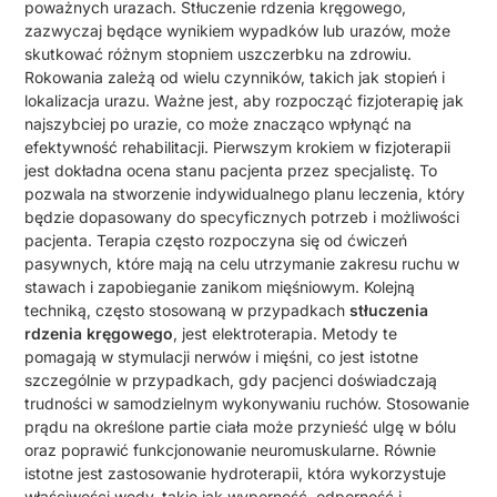
poważnych urazach. Stłuczenie rdzenia kręgowego,
zazwyczaj będące wynikiem wypadków lub urazów, może
skutkować różnym stopniem uszczerbku na zdrowiu.
Rokowania zależą od wielu czynników, takich jak stopień i
lokalizacja urazu. Ważne jest, aby rozpocząć fizjoterapię jak
najszybciej po urazie, co może znacząco wpłynąć na
efektywność rehabilitacji. Pierwszym krokiem w fizjoterapii
jest dokładna ocena stanu pacjenta przez specjalistę. To
pozwala na stworzenie indywidualnego planu leczenia, który
będzie dopasowany do specyficznych potrzeb i możliwości
pacjenta. Terapia często rozpoczyna się od ćwiczeń
pasywnych, które mają na celu utrzymanie zakresu ruchu w
stawach i zapobieganie zanikom mięśniowym. Kolejną
techniką, często stosowaną w przypadkach
stłuczenia
rdzenia kręgowego
, jest elektroterapia. Metody te
pomagają w stymulacji nerwów i mięśni, co jest istotne
szczególnie w przypadkach, gdy pacjenci doświadczają
trudności w samodzielnym wykonywaniu ruchów. Stosowanie
prądu na określone partie ciała może przynieść ulgę w bólu
oraz poprawić funkcjonowanie neuromuskularne. Równie
istotne jest zastosowanie hydroterapii, która wykorzystuje
właściwości wody, takie jak wyporność, odporność i