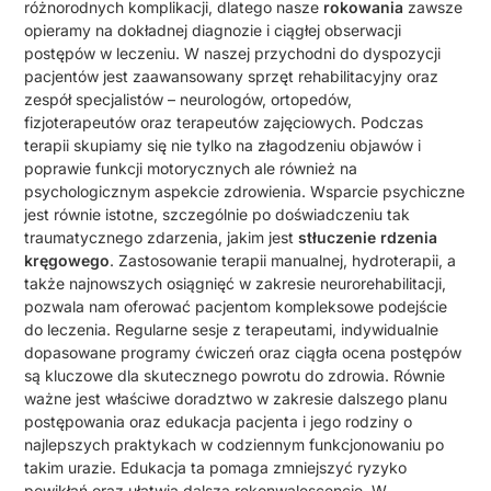
różnorodnych komplikacji, dlatego nasze
rokowania
zawsze
opieramy na dokładnej diagnozie i ciągłej obserwacji
postępów w leczeniu. W naszej przychodni do dyspozycji
pacjentów jest zaawansowany sprzęt rehabilitacyjny oraz
zespół specjalistów – neurologów, ortopedów,
fizjoterapeutów oraz terapeutów zajęciowych. Podczas
terapii skupiamy się nie tylko na złagodzeniu objawów i
poprawie funkcji motorycznych ale również na
psychologicznym aspekcie zdrowienia. Wsparcie psychiczne
jest równie istotne, szczególnie po doświadczeniu tak
traumatycznego zdarzenia, jakim jest
stłuczenie rdzenia
kręgowego
. Zastosowanie terapii manualnej, hydroterapii, a
także najnowszych osiągnięć w zakresie neurorehabilitacji,
pozwala nam oferować pacjentom kompleksowe podejście
do leczenia. Regularne sesje z terapeutami, indywidualnie
dopasowane programy ćwiczeń oraz ciągła ocena postępów
są kluczowe dla skutecznego powrotu do zdrowia. Równie
ważne jest właściwe doradztwo w zakresie dalszego planu
postępowania oraz edukacja pacjenta i jego rodziny o
najlepszych praktykach w codziennym funkcjonowaniu po
takim urazie. Edukacja ta pomaga zmniejszyć ryzyko
powikłań oraz ułatwia dalszą rekonwalescencję. W