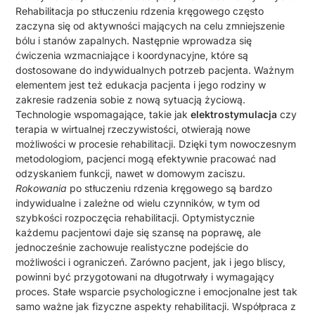
Rehabilitacja po stłuczeniu rdzenia kręgowego często
zaczyna się od aktywności mających na celu zmniejszenie
bólu i stanów zapalnych. Następnie wprowadza się
ćwiczenia wzmacniające i koordynacyjne, które są
dostosowane do indywidualnych potrzeb pacjenta. Ważnym
elementem jest też edukacja pacjenta i jego rodziny w
zakresie radzenia sobie z nową sytuacją życiową.
Technologie wspomagające, takie jak
elektrostymulacja
czy
terapia w wirtualnej rzeczywistości, otwierają nowe
możliwości w procesie rehabilitacji. Dzięki tym nowoczesnym
metodologiom, pacjenci mogą efektywnie pracować nad
odzyskaniem funkcji, nawet w domowym zaciszu.
Rokowania
po stłuczeniu rdzenia kręgowego są bardzo
indywidualne i zależne od wielu czynników, w tym od
szybkości rozpoczęcia rehabilitacji. Optymistycznie
każdemu pacjentowi daje się szansę na poprawę, ale
jednocześnie zachowuje realistyczne podejście do
możliwości i ograniczeń. Zarówno pacjent, jak i jego bliscy,
powinni być przygotowani na długotrwały i wymagający
proces. Stałe wsparcie psychologiczne i emocjonalne jest tak
samo ważne jak fizyczne aspekty rehabilitacji. Współpraca z