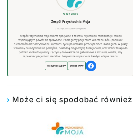
AUTOR WPISU
Zespół Przychodnia Moja
7 193 opublikowanych wpisów
Zespół Przychodnia Moja tworzą specjaliści z zakresu fizjoterapii, rehabilitacji i terapii
wspierających powrót do sprawności. Pomagamy pacjentom w leczeniu bólu, poprawie
ruchomości oraz odzyskiwaniu komfortu życia po urazach, przeciążeniach i zabiegach. W pracy
stawiamy na indywidualne podejście, dokładną diagnostykę funkcjonalną oraz dobór terapii do
potrzeb konkretnej osoby. Łączymy doświadczenie gabinetowe z aktualną wiedzą, aby
zapewniać pacjentom rzetelne i bezpieczne wsparcie na każdym etapie terapii.
Wszystkie wpisy
Strona www
Może ci się spodobać również