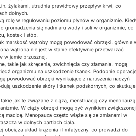
. żylakami, utrudnia prawidłowy przepływ krwi, co
ach dolnych.
wą rolę w regulowaniu poziomu płynów w organizmie. Kied
do gromadzenia się nadmiaru wody i soli w organizmie, co
, kostek i stóp.
jak marskość wątroby mogą powodować obrzęki, głównie 
na wątroba nie jest w stanie efektywnie przetwarzać
w w jamie brzusznej.
, takie jak skręcenia, zwichnięcia czy złamania, mogą
iedź organizmu na uszkodzenie tkanek. Podobnie operacj
mogą powodować obrzęki wynikające z naruszenia naczyń
dują uszkodzenie skóry i tkanek podskórnych, co skutkuje
takie jak te związane z ciążą, menstruacją czy menopauzą
izmie. W ciąży obrzęki mogą być wynikiem zwiększonej
nącą macicę. Menopauza często wiąże się ze zmianami w
szcza w dolnych partiach ciała.
j obciąża układ krążenia i limfatyczny, co prowadzi do