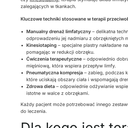
zalegających w tkankach.
Kluczowe techniki stosowane w terapii przeciwo
Manualny drenaż limfatyczny
– delikatna tech
odprowadzeniu jej nadmiaru z obrzękniętych m
Kinesiotaping
– specjalne plastry nakładane na
pomagając w redukcji obrzęku.
Ćwiczenia terapeutyczne
– odpowiednio dobr
mięśniową, która wspiera przepływ limfy.
Pneumatyczna kompresja
– zabieg, podczas k
które uciskają obszary ciała i wspomagają dre
Zdrowa dieta
– odpowiednie odżywianie wspiera
istotne w walce z obrzękami.
Każdy pacjent może potrzebować innego zestawu 
do leczenia.
Dla kogo jest te