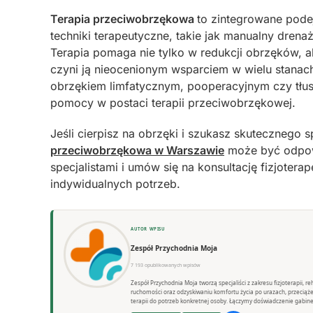
Terapia przeciwobrzękowa
to zintegrowane pode
techniki terapeutyczne, takie jak manualny drena
Terapia pomaga nie tylko w redukcji obrzęków, 
czyni ją nieocenionym wsparciem w wielu stanac
obrzękiem limfatycznym, pooperacyjnym czy tłus
pomocy w postaci terapii przeciwobrzękowej.
Jeśli cierpisz na obrzęki i szukasz skutecznego 
przeciwobrzękowa w Warszawie
może być odpow
specjalistami i umów się na konsultację fizjote
indywidualnych potrzeb.
AUTOR WPISU
Zespół Przychodnia Moja
7 193 opublikowanych wpisów
Zespół Przychodnia Moja tworzą specjaliści z zakresu fizjoterapii, 
ruchomości oraz odzyskiwaniu komfortu życia po urazach, przeciąż
terapii do potrzeb konkretnej osoby. Łączymy doświadczenie gabine