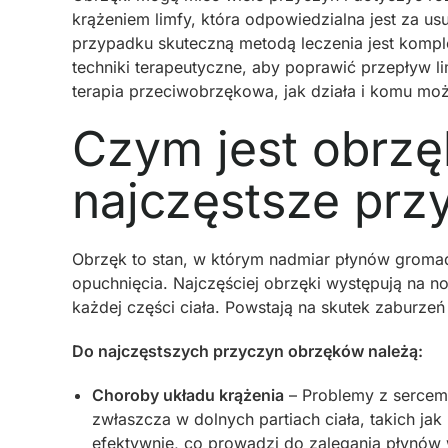
krążeniem limfy, która odpowiedzialna jest za u
przypadku skuteczną metodą leczenia jest komp
techniki terapeutyczne, aby poprawić przepływ li
terapia przeciwobrzękowa, jak działa i komu m
Czym jest obrzęk
najczęstsze prz
Obrzęk to stan, w którym nadmiar płynów gromad
opuchnięcia. Najczęściej obrzęki występują na n
każdej części ciała. Powstają na skutek zaburze
Do najczęstszych przyczyn obrzęków należą:
Choroby układu krążenia
– Problemy z sercem
zwłaszcza w dolnych partiach ciała, takich jak
efektywnie, co prowadzi do zalegania płynów 