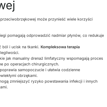
wej
 przeciwobrzękowej może przynieść wiele korzyści
iegi pomagają odprowadzić nadmiar płynów, co redukuje
ól i ucisk na tkanki.
Kompleksowa terapia
egliwości.
akie jak manualny drenaż limfatyczny wspomagają proces
żne po operacjach chirurgicznych.
poprawia samopoczucie i ułatwia codzienne
ewlekłymi obrzękami.
mogą zmniejszyć ryzyko powstawania infekcji i innych
ami.