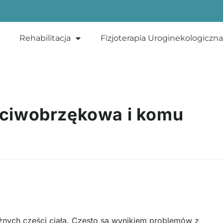
Rehabilitacja
Fizjoterapia Uroginekologiczna
zeciwobrzękowa i komu
żnych części ciała. Często są wynikiem problemów z