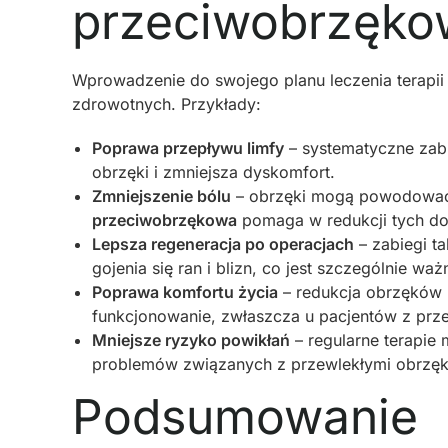
przeciwobrzęko
Wprowadzenie do swojego planu leczenia terapii
zdrowotnych. Przykłady:
Poprawa przepływu limfy
– systematyczne zab
obrzęki i zmniejsza dyskomfort.
Zmniejszenie bólu
– obrzęki mogą powodować b
przeciwobrzękowa
pomaga w redukcji tych dol
Lepsza regeneracja po operacjach
– zabiegi t
gojenia się ran i blizn, co jest szczególnie wa
Poprawa komfortu życia
– redukcja obrzęków 
funkcjonowanie, zwłaszcza u pacjentów z prz
Mniejsze ryzyko powikłań
– regularne terapie 
problemów związanych z przewlekłymi obrzęk
Podsumowanie