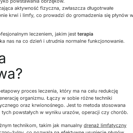
zyko powstawania obrzęków.
ająca aktywność fizyczna, zwłaszcza długotrwałe
żenie krwi i limfy, co prowadzi do gromadzenia się płynów 
ofesjonalnym leczeniem, jakim jest
terapia
yka nas na co dzień i utrudnia normalne funkcjonowanie.
a
wa?
oetapowy proces leczenia, który ma na celu redukcję
enerację organizmu. Łączy w sobie różne techniki
tycznego oraz krwionośnego. Jest to metoda stosowana
 tych powstałych w wyniku urazów, operacji czy chorób.
óżnym technikom, takim jak manualny
drenaż limfatyczny
tyczno-żylny, co pozwala na efektywne usunięcie płynów