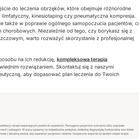
jście do leczenia obrzęków, które obejmuje różnorodne
ż limfatyczny, kinesiotaping czy pneumatyczna kompresja.
ale także w poprawie ogólnego samopoczucia pacjentów, c
h chorobowych. Niezależnie od tego, czy borykasz się z
zczowym, warto rozważyć skorzystanie z profesjonalnej
sposobu na ich redukcję,
kompleksowa terapia
iednim rozwiązaniem. Skontaktuj się z naszymi
rapeutyczną, aby dopasować plan leczenia do Twoich
rehabilitacji i terapii wspierających powrót do sprawności. Pomagamy pacjentom w leczeniu bólu, poprawie
eniach i zabiegach. W pracy stawiamy na indywidualne podejście, dokładną diagnostykę funkcjonalną oraz dobór
towe z aktualną wiedzą, aby zapewniać pacjentom rzetelne i bezpieczne wsparcie na każdym etapie terapii.