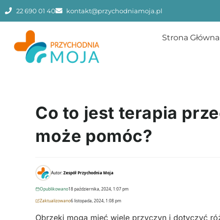
22 690 01 40
kontakt@przychodniamoja.pl
Strona Główna
Co to jest terapia pr
może pomóc?
Autor:
Zespół Przychodnia Moja
Opublikowano
18 października, 2024, 1:07 pm
Zaktualizowano
6 listopada, 2024, 1:08 pm
Obrzęki mogą mieć wiele przyczyn i dotyczyć ró