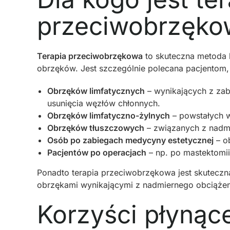
przeciwobrzęko
Terapia przeciwobrzękowa
to skuteczna metoda 
obrzęków. Jest szczególnie polecana pacjentom,
Obrzęków limfatycznych
– wynikających z zab
usunięcia węzłów chłonnych.
Obrzęków limfatyczno-żylnych
– powstałych w
Obrzęków tłuszczowych
– związanych z nadmi
Osób po zabiegach medycyny estetycznej
– ob
Pacjentów po operacjach
– np. po mastektomii
Ponadto terapia przeciwobrzękowa jest skuteczna
obrzękami wynikającymi z nadmiernego obciążeni
Korzyści płynące