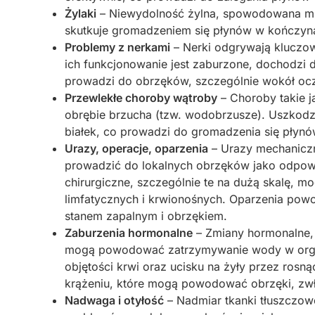
Żylaki
– Niewydolność żylna, spowodowana m.in
skutkuje gromadzeniem się płynów w kończyn
Problemy z nerkami
– Nerki odgrywają kluczo
ich funkcjonowanie jest zaburzone, dochodzi 
prowadzi do obrzęków, szczególnie wokół oczu
Przewlekłe choroby wątroby
– Choroby takie 
obrębie brzucha (tzw. wodobrzusze). Uszkodzo
białek, co prowadzi do gromadzenia się płynó
Urazy, operacje, oparzenia
– Urazy mechaniczne
prowadzić do lokalnych obrzęków jako odpow
chirurgiczne, szczególnie te na dużą skalę, 
limfatycznych i krwionośnych. Oparzenia powo
stanem zapalnym i obrzękiem.
Zaburzenia hormonalne
– Zmiany hormonalne, 
mogą powodować zatrzymywanie wody w organ
objętości krwi oraz ucisku na żyły przez ros
krążeniu, które mogą powodować obrzęki, zwła
Nadwaga i otyłość
– Nadmiar tkanki tłuszczowe