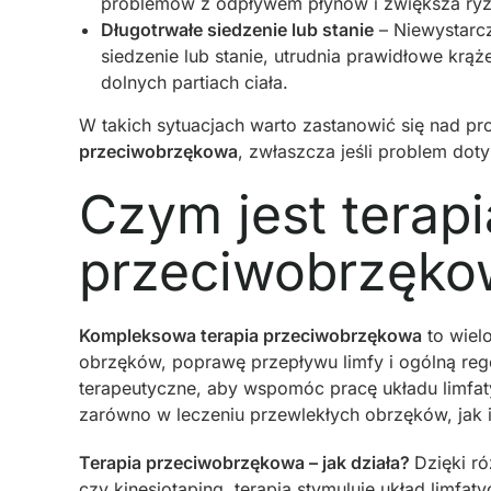
problemów z odpływem płynów i zwiększa ry
Długotrwałe siedzenie lub stanie
– Niewystarcz
siedzenie lub stanie, utrudnia prawidłowe krą
dolnych partiach ciała.
W takich sytuacjach warto zastanowić się nad pr
przeciwobrzękowa
, zwłaszcza jeśli problem dot
Czym jest terapi
przeciwobrzęko
Kompleksowa terapia przeciwobrzękowa
to wiel
obrzęków, poprawę przepływu limfy i ogólną reg
terapeutyczne, aby wspomóc pracę układu limfa
zarówno w leczeniu przewlekłych obrzęków, jak i
Terapia przeciwobrzękowa – jak działa?
Dzięki r
czy
kinesiotaping
, terapia stymuluje układ limfa