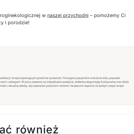
 uroginekologicznej w
naszej przychodni
– pomożemy Ci
ży i porodzie!
rehabilitacji i terapii wspierających powrót do sprawności. Pomagamy pacjentom w leczeniu bólu, poprawie
eniach i zabiegach. W pracy stawiamy na indywidualne podejście, dokładną diagnostykę funkcjonalną oraz dobór
towe z aktualną wiedzą, aby zapewniać pacjentom rzetelne i bezpieczne wsparcie na każdym etapie terapii.
ać również