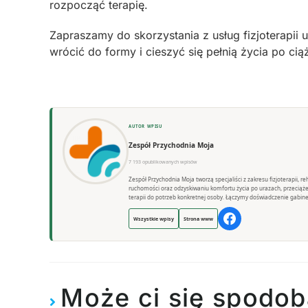
rozpocząć terapię.
Zapraszamy do skorzystania z usług fizjoterapii
wrócić do formy i cieszyć się pełnią życia po cią
AUTOR WPISU
Zespół Przychodnia Moja
7 193 opublikowanych wpisów
Zespół Przychodnia Moja tworzą specjaliści z zakresu fizjoterapii, 
ruchomości oraz odzyskiwaniu komfortu życia po urazach, przeciąż
terapii do potrzeb konkretnej osoby. Łączymy doświadczenie gabine
Wszystkie wpisy
Strona www
Może ci się spodob