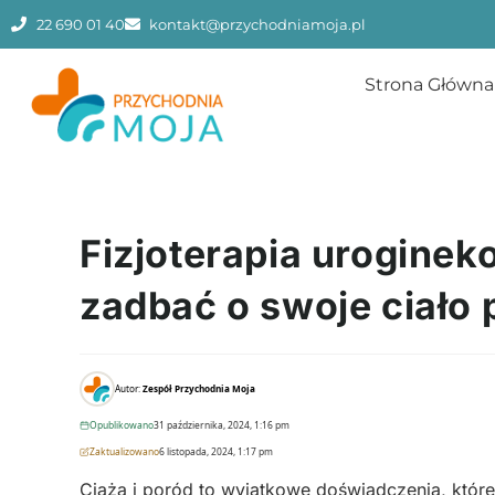
22 690 01 40
kontakt@przychodniamoja.pl
Strona Główna
Fizjoterapia urogineko
zadbać o swoje ciało 
Autor:
Zespół Przychodnia Moja
Opublikowano
31 października, 2024, 1:16 pm
Zaktualizowano
6 listopada, 2024, 1:17 pm
Ciąża i poród to wyjątkowe doświadczenia, które