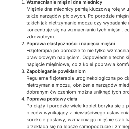
Wzmacnianie mięśni dna miednicy
Mięśnie dna miednicy pełnią kluczową rolę w
także narządów płciowych. Po porodzie mięśn
takich jak nietrzymanie moczu czy wypadanie
koncentruje się na wzmacnianiu tych mięśni, c
zdrowotnym.
Poprawa elastyczności i napięcia mięśni
Fizjoterapia po porodzie to nie tylko wzmacnian
prawidłowym napięciem. Odpowiednie techniki
napięcie mięśniowe, co z kolei poprawia komfo
Zapobieganie powikłaniom
Regularna fizjoterapia uroginekologiczna po 
nietrzymanie moczu, obniżenie narządów mied
dobranym ćwiczeniom można uniknąć tych pro
Poprawa postawy ciała
Po ciąży i porodzie wiele kobiet boryka się z 
pleców wynikający z niewłaściwego ustawienia
korekcie postawy, wzmacniając mięśnie stabi
przekłada się na lepsze samopoczucie i zmnie