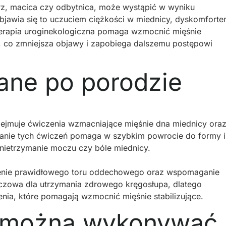
rz, macica czy odbytnica, może wystąpić w wyniku
Objawia się to uczuciem ciężkości w miednicy, dyskomfort
erapia uroginekologiczna pomaga wzmocnić mięśnie
 co zmniejsza objawy i zapobiega dalszemu postępowi
ane po porodzie
ejmuje ćwiczenia wzmacniające mięśnie dna miednicy ora
anie tych ćwiczeń pomaga w szybkim powrocie do formy i
ietrzymanie moczu czy bóle miednicy.
enie prawidłowego toru oddechowego oraz wspomaganie
 kluczowa dla utrzymania zdrowego kręgosłupa, dlatego
enia, które pomagają wzmocnić mięśnie stabilizujące.
a można wykonywać