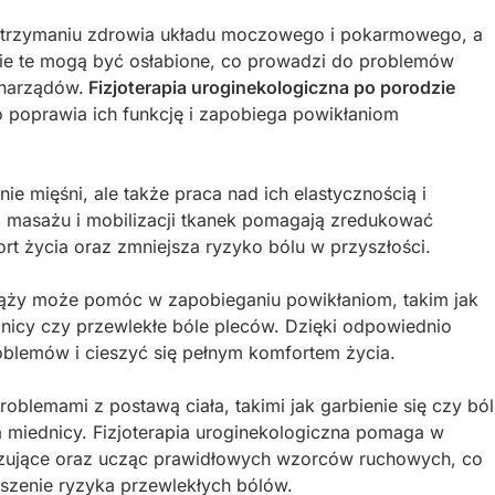
 utrzymaniu zdrowia układu moczowego i pokarmowego, a
ie te mogą być osłabione, co prowadzi do problemów
 narządów.
Fizjoterapia uroginekologiczna po porodzie
o poprawia ich funkcję i zapobiega powikłaniom
ie mięśni, ale także praca nad ich elastycznością i
 masażu i mobilizacji tkanek pomagają zredukować
rt życia oraz zmniejsza ryzyko bólu w przyszłości.
ciąży może pomóc w zapobieganiu powikłaniom, takim jak
nicy czy przewlekłe bóle pleców. Dzięki odpowiednio
blemów i cieszyć się pełnym komfortem życia.
problemami z postawą ciała, takimi jak garbienie się czy ból
 miednicy. Fizjoterapia uroginekologiczna pomaga w
lizujące oraz ucząc prawidłowych wzorców ruchowych, co
jszenie ryzyka przewlekłych bólów.