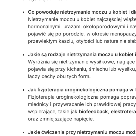
Co powoduje nietrzymanie moczu u kobiet i dl
Nietrzymanie moczu u kobiet najczęściej wiąże
hormonalnymi, urazami okołoporodowymi i na
pojawić się po porodzie, w okresie menopauzy
przewlekłym kaszlu, otyłości lub naturalnie sł
Jakie są rodzaje nietrzymania moczu u kobiet 
Wyróżnia się nietrzymanie wysiłkowe, naglące 
pojawia się przy kichaniu, śmiechu lub wysiłk
łączy cechy obu tych form.
Jak fizjoterapia uroginekologiczna pomaga w 
Fizjoterapia uroginekologiczna pomaga popra
miednicy i przywracanie ich prawidłowej pracy.
wspierające, takie jak
biofeedback
,
elektroter
oraz zmniejszające napięcie.
Jakie ćwiczenia przy nietrzymaniu moczu m