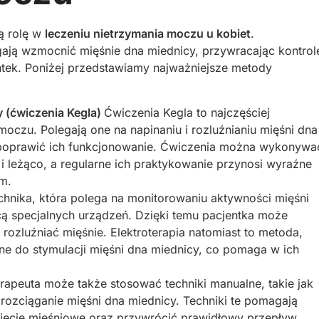
ą rolę w
leczeniu nietrzymania moczu u kobiet
.
ają wzmocnić mięśnie dna miednicy, przywracając kontrol
ntek. Poniżej przedstawiamy najważniejsze metody
 (ćwiczenia Kegla)
Ćwiczenia Kegla to najczęściej
oczu. Polegają one na napinaniu i rozluźnianiu mięśni dna
 poprawić ich funkcjonowanie. Ćwiczenia można wykonywa
i leżąco, a regularne ich praktykowanie przynosi wyraźne
em.
chnika, która polega na monitorowaniu aktywności mięśni
ocą specjalnych urządzeń. Dzięki temu pacjentka może
rozluźniać mięśnie. Elektroterapia natomiast to metoda,
zne do stymulacji mięśni dna miednicy, co pomaga w ich
erapeuta może także stosować techniki manualne, takie jak
 rozciąganie mięśni dna miednicy. Techniki te pomagają
pięcie mięśniowe oraz przywrócić prawidłowy przepływ