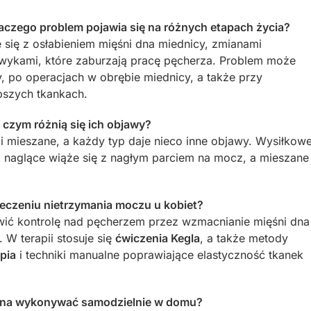
aczego problem pojawia się na różnych etapach życia?
 się z osłabieniem mięśni dna miednicy, zmianami
wykami, które zaburzają pracę pęcherza. Problem może
, po operacjach w obrębie miednicy, a także przy
abszych tkankach.
i czym różnią się ich objawy?
i mieszane, a każdy typ daje nieco inne objawy. Wysiłkow
u, naglące wiąże się z nagłym parciem na mocz, a mieszane
leczeniu nietrzymania moczu u kobiet?
wić kontrolę nad pęcherzem przez wzmacnianie mięśni dna
 W terapii stosuje się
ćwiczenia Kegla
, a także metody
apia
i techniki manualne poprawiające elastyczność tkanek
ożna wykonywać samodzielnie w domu?