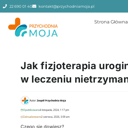
22 690 01 40
kontakt@przychodniamoja.pl
Strona Główna
Jak fizjoterapia uro
w leczeniu nietrzyma
Autor:
Zespół Przychodnia Moja
Opublikowano
4 listopada, 2024, 1:17 pm
Zaktualizowano
2 czerwca, 2026, 3:09 am
Czego się dowiesz?