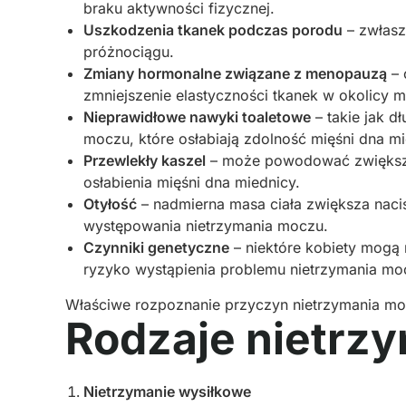
braku aktywności fizycznej.
Uszkodzenia tkanek podczas porodu
– zwłasz
próżnociągu.
Zmiany hormonalne związane z menopauzą
– 
zmniejszenie elastyczności tkanek w okolicy m
Nieprawidłowe nawyki toaletowe
– takie jak d
moczu, które osłabiają zdolność mięśni dna m
Przewlekły kaszel
– może powodować zwiększen
osłabienia mięśni dna miednicy.
Otyłość
– nadmierna masa ciała zwiększa naci
występowania nietrzymania moczu.
Czynniki genetyczne
– niektóre kobiety mogą 
ryzyko wystąpienia problemu nietrzymania mo
Właściwe rozpoznanie przyczyn nietrzymania moc
Rodzaje nietrz
Nietrzymanie wysiłkowe