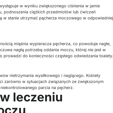
 występuje w wyniku zwiększonego ciśnienia w jamie
hu, podnoszenia ciężkich przedmiotów lub ćwiczeń
 są w stanie utrzymać pęcherza moczowego w odpowiednie
wnością mięśnia wypieracza pęcherza, co powoduje nagłe,
zuwa nagłą potrzebę oddania moczu, której nie jest w
to prowadzi do konieczności częstego odwiedzania toalety
wów nietrzymania wysiłkowego i naglącego. Kobiety
ści zarówno w sytuacjach związanych ze zwiększonym
 niekontrolowanego parcia na pęcherz.
i w leczeniu
oczu