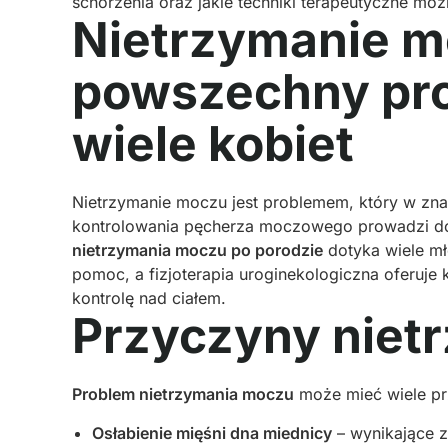
schorzenia oraz jakie techniki terapeutyczne mo
Nietrzymanie m
powszechny pro
wiele kobiet
Nietrzymanie moczu jest problemem, który w zn
kontrolowania pęcherza moczowego prowadzi do s
nietrzymania moczu po porodzie
dotyka wiele mł
pomoc, a fizjoterapia uroginekologiczna oferuj
kontrolę nad ciałem.
Przyczyny niet
Problem nietrzymania moczu
może mieć wiele pr
Osłabienie mięśni dna miednicy
– wynikające z