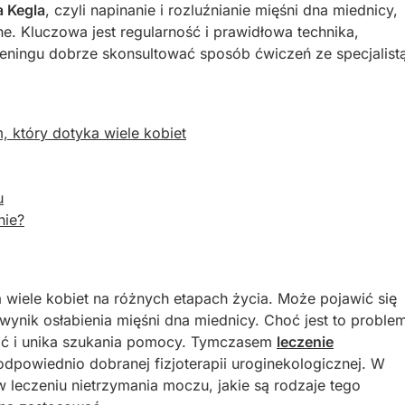
a Kegla
, czyli napinanie i rozluźnianie mięśni dna miednicy,
e. Kluczowa jest regularność i prawidłowa technika,
eningu dobrze skonsultować sposób ćwiczeń ze specjalistą
 który dotyka wiele kobiet
u
nie?
a wiele kobiet na różnych etapach życia. Może pojawić się
wynik osłabienia mięśni dna miednicy. Choć jest to proble
wić i unika szukania pomocy. Tymczasem
leczenie
dpowiednio dobranej fizjoterapii uroginekologicznej. W
 leczeniu nietrzymania moczu, jakie są rodzaje tego