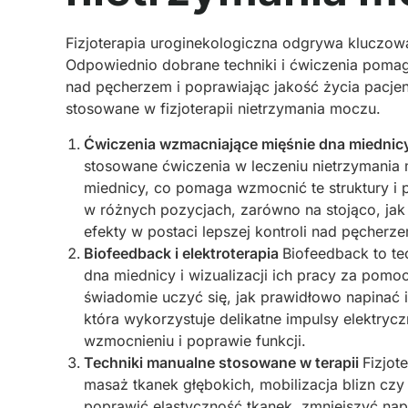
Fizjoterapia uroginekologiczna odgrywa kluczow
Odpowiednio dobrane techniki i ćwiczenia pomag
nad pęcherzem i poprawiając jakość życia pacje
stosowane w fizjoterapii nietrzymania moczu.
Ćwiczenia wzmacniające mięśnie dna miednicy
stosowane ćwiczenia w leczeniu nietrzymania m
miednicy, co pomaga wzmocnić te struktury i
w różnych pozycjach, zarówno na stojąco, jak 
efekty w postaci lepszej kontroli nad pęcherz
Biofeedback i elektroterapia
Biofeedback to te
dna miednicy i wizualizacji ich pracy za pom
świadomie uczyć się, jak prawidłowo napinać i 
która wykorzystuje delikatne impulsy elektryc
wzmocnieniu i poprawie funkcji.
Techniki manualne stosowane w terapii
Fizjot
masaż tkanek głębokich, mobilizacja blizn czy
poprawić elastyczność tkanek, zmniejszyć na