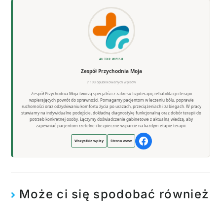
AUTOR WPISU
Zespół Przychodnia Moja
7 193 opublikowanych wpisów
Zespół Przychodnia Moja tworzą specjaliści z zakresu fizjoterapii, rehabilitacji i terapii
wspierających powrót do sprawności. Pomagamy pacjentom w leczeniu bólu, poprawie
ruchomości oraz odzyskiwaniu komfortu życia po urazach, przeciążeniach i zabiegach. W pracy
stawiamy na indywidualne podejście, dokładną diagnostykę funkcjonalną oraz dobór terapii do
potrzeb konkretnej osoby. Łączymy doświadczenie gabinetowe z aktualną wiedzą, aby
zapewniać pacjentom rzetelne i bezpieczne wsparcie na każdym etapie terapii.
Wszystkie wpisy
Strona www
Może ci się spodobać również