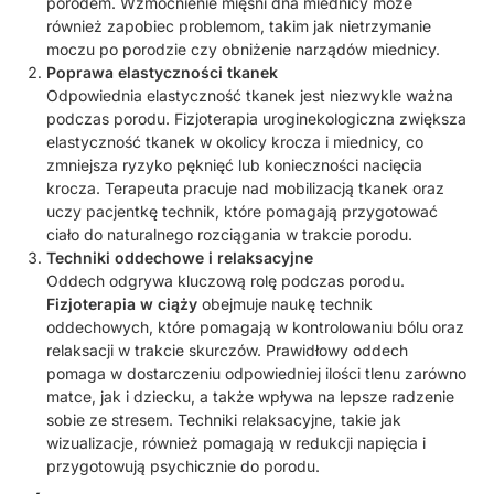
porodem. Wzmocnienie mięśni dna miednicy może
również zapobiec problemom, takim jak nietrzymanie
moczu po porodzie czy obniżenie narządów miednicy.
Poprawa elastyczności tkanek
Odpowiednia elastyczność tkanek jest niezwykle ważna
podczas porodu. Fizjoterapia uroginekologiczna zwiększa
elastyczność tkanek w okolicy krocza i miednicy, co
zmniejsza ryzyko pęknięć lub konieczności nacięcia
krocza. Terapeuta pracuje nad mobilizacją tkanek oraz
uczy pacjentkę technik, które pomagają przygotować
ciało do naturalnego rozciągania w trakcie porodu.
Techniki oddechowe i relaksacyjne
Oddech odgrywa kluczową rolę podczas porodu.
Fizjoterapia w ciąży
obejmuje naukę technik
oddechowych, które pomagają w kontrolowaniu bólu oraz
relaksacji w trakcie skurczów. Prawidłowy oddech
pomaga w dostarczeniu odpowiedniej ilości tlenu zarówno
matce, jak i dziecku, a także wpływa na lepsze radzenie
sobie ze stresem. Techniki relaksacyjne, takie jak
wizualizacje, również pomagają w redukcji napięcia i
przygotowują psychicznie do porodu.