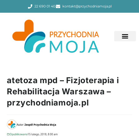
22 690 01 40
kontakt@przychodniamoja.pl
atetoza mpd – Fizjoterapia i
Rehabilitacja Warszawa –
przychodniamoja.pl
Autor:
Zespół Przychodnia Moja
Opublikowano
15 lutego, 2018, 8:00 am