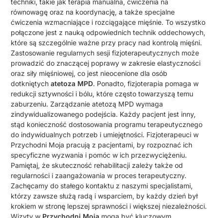
techniki, takie jak terapia manualna, ćwiczenia na
równowagę oraz na koordynację, a także specjalne
ćwiczenia wzmacniające i rozciągające mięśnie. To wszystko
połączone jest z nauką odpowiednich technik oddechowych,
które są szczególnie ważne przy pracy nad kontrolą mięśni.
Zastosowanie regularnych sesji fizjoterapeutycznych może
prowadzić do znaczącej poprawy w zakresie elastyczności
oraz siły mięśniowej, co jest nieocenione dla osób
dotkniętych
atetoza MPD
. Ponadto, fizjoterapia pomaga w
redukcji sztywności i bólu, które często towarzyszą temu
zaburzeniu. Zarządzanie atetozą MPD wymaga
zindywidualizowanego podejścia. Każdy pacjent jest inny,
stąd konieczność dostosowania programu terapeutycznego
do indywidualnych potrzeb i umiejętności. Fizjoterapeuci w
Przychodni Moja pracują z pacjentami, by rozpoznać ich
specyficzne wyzwania i pomóc w ich przezwyciężeniu.
Pamiętaj, że skuteczność rehabilitacji zależy także od
regularności i zaangażowania w proces terapeutyczny.
Zachęcamy do stałego kontaktu z naszymi specjalistami,
którzy zawsze służą radą i wsparciem, by każdy dzień był
krokiem w stronę lepszej sprawności i większej niezależności.
Wizyty w
Przychodni Moja
mogą być kluczowym