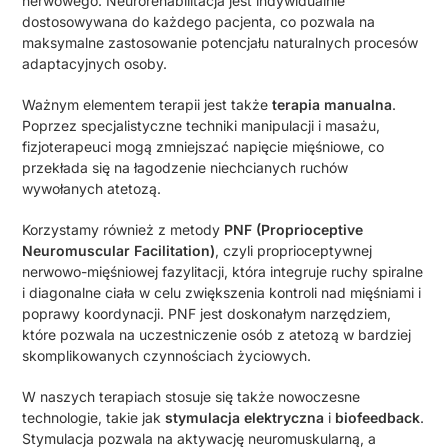
nerwowego. Neurorehabilitacja jest indywidualnie
dostosowywana do każdego pacjenta, co pozwala na
maksymalne zastosowanie potencjału naturalnych procesów
adaptacyjnych osoby.
Ważnym elementem terapii jest także
terapia manualna
.
Poprzez specjalistyczne techniki manipulacji i masażu,
fizjoterapeuci mogą zmniejszać napięcie mięśniowe, co
przekłada się na łagodzenie niechcianych ruchów
wywołanych atetozą.
Korzystamy również z metody
PNF (Proprioceptive
Neuromuscular Facilitation)
, czyli proprioceptywnej
nerwowo-mięśniowej fazylitacji, która integruje ruchy spiralne
i diagonalne ciała w celu zwiększenia kontroli nad mięśniami i
poprawy koordynacji. PNF jest doskonałym narzędziem,
które pozwala na uczestniczenie osób z atetozą w bardziej
skomplikowanych czynnościach życiowych.
W naszych terapiach stosuje się także nowoczesne
technologie, takie jak
stymulacja elektryczna
i
biofeedback
.
Stymulacja pozwala na aktywację neuromuskularną, a