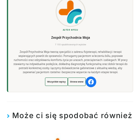
AUTOR WPISU
Zespół Przychodnia Moja
7 193 opublikowanych wpisów
Zespół Przychodnia Moja tworzą specjaliści z zakresu fizjoterapii, rehabilitacji i terapii
wspierających powrót do sprawności. Pomagamy pacjentom w leczeniu bólu, poprawie
ruchomości oraz odzyskiwaniu komfortu życia po urazach, przeciążeniach i zabiegach. W pracy
stawiamy na indywidualne podejście, dokładną diagnostykę funkcjonalną oraz dobór terapii do
potrzeb konkretnej osoby. Łączymy doświadczenie gabinetowe z aktualną wiedzą, aby
zapewniać pacjentom rzetelne i bezpieczne wsparcie na każdym etapie terapii.
Wszystkie wpisy
Strona www
Może ci się spodobać również