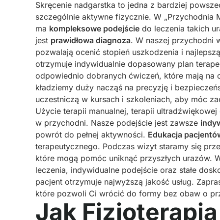
Skręcenie nadgarstka to jedna z bardziej powsze
szczególnie aktywne fizycznie. W „Przychodnia
ma
kompleksowe podejście
do leczenia takich u
jest
prawidłowa diagnoza
. W naszej przychodni
pozwalają ocenić stopień uszkodzenia i najlepszą
otrzymuje indywidualnie dopasowany plan terap
odpowiednio dobranych ćwiczeń, które mają na ce
kładziemy duży nacząś na precyzję i bezpieczeń
uczestniczą w kursach i szkoleniach, aby móc za
Użycie terapii manualnej, terapii ultradźwiękowej
w przychodni. Nasze podejście jest zawsze
indy
powrót do pełnej aktywności.
Edukacja pacjentó
terapeutycznego. Podczas wizyt staramy się prze
które mogą pomóc uniknąć przyszłych urazów. W
leczenia, indywidualne podejście oraz stałe dos
pacjent otrzymuje najwyższą jakość usług. Zapra
które pozwoli Ci wrócić do formy bez obaw o prz
Jak Fizjoterapia