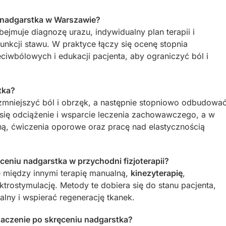
 nadgarstka w Warszawie?
jmuje diagnozę urazu, indywidualny plan terapii i
funkcji stawu. W praktyce łączy się ocenę stopnia
ciwbólowych i edukacji pacjenta, aby ograniczyć ból i
tka?
zmniejszyć ból i obrzęk, a następnie stopniowo odbudowa
 się odciążenie i wsparcie leczenia zachowawczego, a w
ną, ćwiczenia oporowe oraz pracę nad elastycznością
ręceniu nadgarstka w przychodni fizjoterapii?
ię między innymi terapię manualną,
kinezyterapię
,
ektrostymulację. Metody te dobiera się do stanu pacjenta,
lny i wspierać regenerację tkanek.
znaczenie po skręceniu nadgarstka?