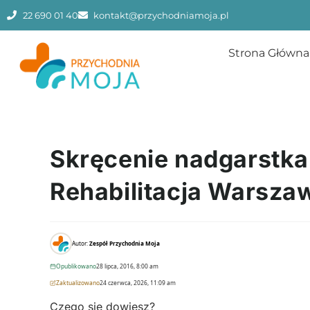
22 690 01 40
kontakt@przychodniamoja.pl
Strona Główna
Skręcenie nadgarstka –
Rehabilitacja Warsza
Autor:
Zespół Przychodnia Moja
Opublikowano
28 lipca, 2016, 8:00 am
Zaktualizowano
24 czerwca, 2026, 11:09 am
Czego się dowiesz?