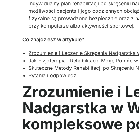
Indywidualny plan rehabilitacji po skręceniu 
możliwości pacjenta i jego codziennych obciąż
fizykalne są prowadzone bezpiecznie oraz z n
przy komputerze albo aktywności sportowej.
Co znajdziesz w artykule?
Zrozumienie i Leczenie Skręcenia Nadgarstka
Jak Fizjoterapia i Rehabilitacja Mogą Pomóc 
Skuteczne Metody Rehabilitacji po Skręceniu 
Pytania i odpowiedzi
Zrozumienie i L
Nadgarstka w W
kompleksowe po