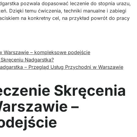
nadgarstka pozwala dopasować leczenie do stopnia urazu,
eń. Dzięki temu ćwiczenia, techniki manualne i zabiegi
aciskiem na konkretny cel, na przykład powrót do pracy
 w Warszawie – kompleksowe podejście
w Skręceniu Nadgarstka?
Nadgarstka – Przegląd Usług Przychodni w Warszawie
eczenie Skręcenia
arszawie –
dejście