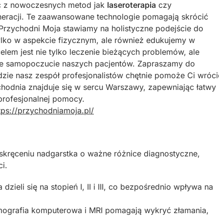
ąc z nowoczesnych metod jak
laseroterapia
czy
eneracji. Te zaawansowane technologie pomagają skrócić
W Przychodni Moja stawiamy na holistyczne podejście do
ylko w aspekcie fizycznym, ale również edukujemy w
elem jest nie tylko leczenie bieżących problemów, ale
re samopoczucie naszych pacjentów. Zapraszamy do
gdzie nasz zespół profesjonalistów chętnie pomoże Ci wróci
ychodnia znajduje się w sercu Warszawy, zapewniając łatwy
 profesjonalnej pomocy.
tps://przychodniamoja.pl/
skręceniu nadgarstka o ważne różnice diagnostyczne,
i.
zieli się na stopień I, II i III, co bezpośrednio wpływa na
ografia komputerowa i MRI pomagają wykryć złamania,