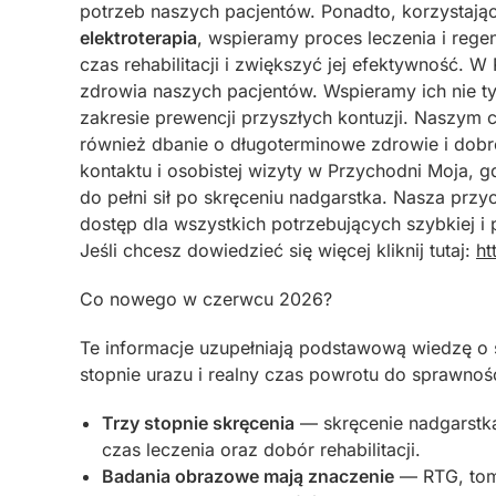
potrzeb naszych pacjentów. Ponadto, korzystaj
elektroterapia
, wspieramy proces leczenia i reg
czas rehabilitacji i zwiększyć jej efektywność. 
zdrowia naszych pacjentów. Wspieramy ich nie t
zakresie prewencji przyszłych kontuzji. Naszym c
również dbanie o długoterminowe zdrowie i dob
kontaktu i osobistej wizyty w Przychodni Moja, 
do pełni sił po skręceniu nadgarstka. Nasza prz
dostęp dla wszystkich potrzebujących szybkiej i
Jeśli chcesz dowiedzieć się więcej kliknij tutaj:
ht
Co nowego w czerwcu 2026?
Te informacje uzupełniają podstawową wiedzę o 
stopnie urazu i realny czas powrotu do sprawnośc
Trzy stopnie skręcenia
— skręcenie nadgarstka d
czas leczenia oraz dobór rehabilitacji.
Badania obrazowe mają znaczenie
— RTG, tom