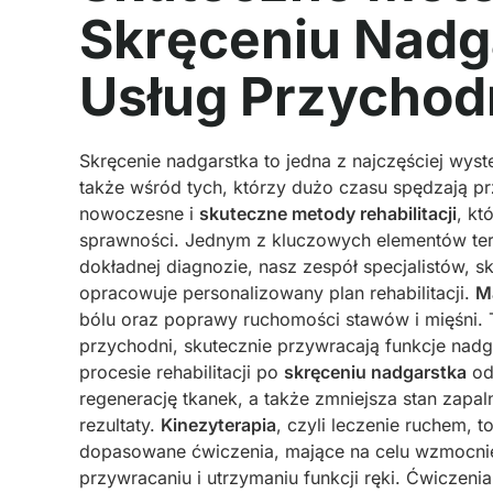
Skręceniu Nadga
Usług Przychod
Skręcenie nadgarstka to jedna z najczęściej wyst
także wśród tych, którzy dużo czasu spędzają 
nowoczesne i
skuteczne metody rehabilitacji
, kt
sprawności. Jednym z kluczowych elementów tera
dokładnej diagnozie, nasz zespół specjalistów, s
opracowuje personalizowany plan rehabilitacji.
M
bólu oraz poprawy ruchomości stawów i mięśni. T
przychodni, skutecznie przywracają funkcje nadg
procesie rehabilitacji po
skręceniu nadgarstka
od
regenerację tkanek, a także zmniejsza stan zapal
rezultaty.
Kinezyterapia
, czyli leczenie ruchem, 
dopasowane ćwiczenia, mające na celu wzmocnien
przywracaniu i utrzymaniu funkcji ręki. Ćwiczen