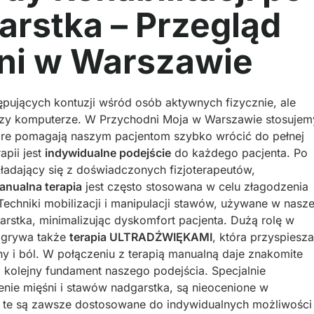
rstka – Przegląd
ni w Warszawie
ępujących kontuzji wśród osób aktywnych fizycznie, ale
przy komputerze. W Przychodni Moja w Warszawie stosujem
óre pomagają naszym pacjentom szybko wrócić do pełnej
pii jest
indywidualne podejście
do każdego pacjenta. Po
kładający się z doświadczonych fizjoterapeutów,
anualna terapia
jest często stosowana w celu złagodzenia
echniki mobilizacji i manipulacji stawów, używane w nasze
arstka, minimalizując dyskomfort pacjenta. Dużą rolę w
grywa także
terapia ULTRADŹWIĘKAMI
, która przyspiesza
ny i ból. W połączeniu z terapią manualną daje znakomite
to kolejny fundament naszego podejścia. Specjalnie
ie mięśni i stawów nadgarstka, są nieocenione w
ia te są zawsze dostosowane do indywidualnych możliwości 